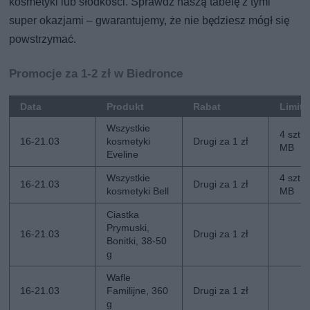
kosmetyki lub słodkości. Sprawdź naszą tabelę z tymi
super okazjami – gwarantujemy, że nie będziesz mógł się
powstrzymać.
Promocje za 1-2 zł w Biedronce
Data
Produkt
Rabat
Limit
Wszystkie
4 szt. 
16-21.03
kosmetyki
Drugi za 1 zł
MB
Eveline
Wszystkie
4 szt. 
16-21.03
Drugi za 1 zł
kosmetyki Bell
MB
Ciastka
Prymuski,
16-21.03
Drugi za 1 zł
Bonitki, 38-50
g
Wafle
16-21.03
Familijne, 360
Drugi za 1 zł
g