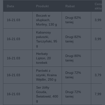
Cena
Data
Produkt
Rabat
aktua
Boczek w
Drugi 82%
16-21.03
słupkach,
3,99 zł
taniej
Morliny, 130 g
Kabanosy
paluszki,
Drugi 82%
16-21.03
3,99 zł
Tarczyński, 95
taniej
g
Herbaty
Drugi 80%
16-21.03
Lipton, 20
taniej
torebek
Parówki z
Drugi 72%
16-21.03
szynki, Kraina
3,79 zł
taniej
Wędlin, 250 g
Ser żółty
Gouda,
Drugi 72%
16-21.03
7,99 zł
Światowid, 400
taniej
g