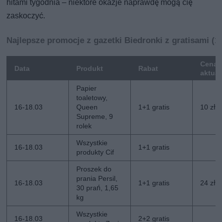
hitami tygodnia – niektóre okazje naprawdę mogą cię
zaskoczyć.
Najlepsze promocje z gazetki Biedronki z gratisami (1
Cena
Data
Produkt
Rabat
aktua
Papier
toaletowy,
16-18.03
Queen
1+1 gratis
10 zł/s
Supreme, 9
rolek
Wszystkie
16-18.03
1+1 gratis
produkty Cif
Proszek do
prania Persil,
16-18.03
1+1 gratis
24 zł/s
30 prań, 1,65
kg
Wszystkie
16-18.03
2+2 gratis