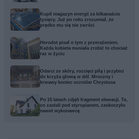
Kupił magazyn energii za kilkanaście
tysięcy. Już po roku zrozumiał, że
prędko mu się nie zwróci
Herodot pisał o tym z przerażeniem.
Każda kobieta musiała zrobić to chociaż
raz w życiu
Odarci ze skóry, rozcięci piłą i przybici
do krzyża głową w dół. Mroczny i
krwawy koniec uczniów Chrystusa
Po 15 latach zdjęli fragment elewacji. To,
co zastali pod styropianem, zaskoczyło
nawet wykonawcę