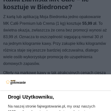
kosztuje w Biedronce?
Z kartą lub aplikacją Moja Biedronka jedno opakowanie
MK Café Premium lub Crema (1 kg) kosztuje
55,99 zł
. To
świetna okazja, zwłaszcza że cena bez promocji wynosi aż
83,99 zł. Oznacza to oszczędność sięgającą niemal 30 zł
na jednym kilogramie kawy. Przy zakupie kilku kilogramów
różnica staje się jeszcze bardziej odczuwalna, dlatego
wiele osób wykorzystuje promocję do uzupełnienia
domowych zapasów.
Oferty na markowe kawy w tak atrakcyjnych cenach cieszą
się dużym zainteresowaniem i często kończą się szybkim
wyprzedaniem zapasów.
Promocja obowiązuje od 3 do 8
sierpnia
, a dzienny limit zakupu wynosi cztery opakowania
Drogi Użytkowniku,
na kartę Moja Biedronka. Jeśli cenisz aromatyczną kawę
wysokiej jakości i chcesz zaoszczędzić, wybierz się do
Na naszej stronie fajnegotowanie.pl, my oraz naszych