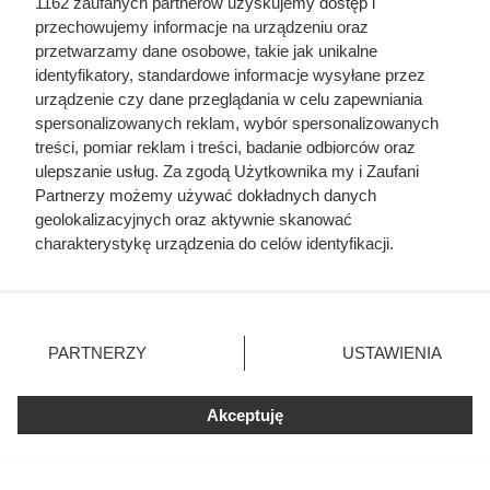
1162 zaufanych partnerów uzyskujemy dostęp i
najbliższej Biedronki.
przechowujemy informacje na urządzeniu oraz
przetwarzamy dane osobowe, takie jak unikalne
identyfikatory, standardowe informacje wysyłane przez
urządzenie czy dane przeglądania w celu zapewniania
spersonalizowanych reklam, wybór spersonalizowanych
treści, pomiar reklam i treści, badanie odbiorców oraz
ulepszanie usług. Za zgodą Użytkownika my i Zaufani
Partnerzy możemy używać dokładnych danych
geolokalizacyjnych oraz aktywnie skanować
charakterystykę urządzenia do celów identyfikacji.
Ponieważ cenimy Twoją prywatność, prosimy o zgodę na
korzystanie z tych technologii poprzez kliknięcie
„Akceptuję”. Zgoda jest dobrowolna i zawsze możesz ją
zmienić/wycofać klikając przycisk ustawień prywatności
PARTNERZY
USTAWIENIA
znajdujący się w lewym dolnym rogu strony
. Niektóre
rodzaje przetwarzania danych nie wymagają zgody
Akceptuję
użytkownika, ale masz prawo sprzeciwić się takiemu
przetwarzaniu. Preferencje będą miały zastosowania tylko
na tej witrynie.