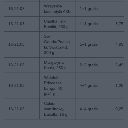
Wszystkie
16-21.03
1+1 gratis
kosmetyki AXE
Ciastka listki,
16-21.03
1+1 gratis
3,75 zł
Bonitki, 260 g
Ser
Gouda/Podlas
16-21.03
1+1 gratis
4,99 zł
ki, Światowid,
300 g
Margaryna
16-21.03
2+2 gratis
2,49 zł
Kasia, 250 g
Wafelek
Princessa
16-21.03
4+4 gratis
1,25 zł
Longa, 40
g/41 g
Cukier
16-21.03
wanilinowy,
4+4 gratis
0,25 zł
Bakello, 16 g