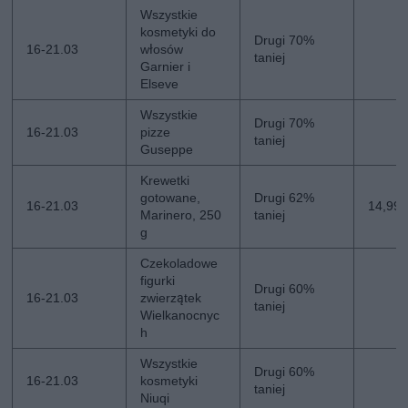
Wszystkie
kosmetyki do
Drugi 70%
16-21.03
włosów
taniej
Garnier i
Elseve
Wszystkie
Drugi 70%
16-21.03
pizze
taniej
Guseppe
Krewetki
gotowane,
Drugi 62%
16-21.03
14,99 z
Marinero, 250
taniej
g
Czekoladowe
figurki
Drugi 60%
16-21.03
zwierzątek
taniej
Wielkanocnyc
h
Wszystkie
Drugi 60%
16-21.03
kosmetyki
taniej
Niuqi