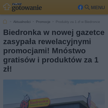
MENU
Fa
Szu
ceb
kaj
Aktualności
Promocje
Produkty za 1 zł w Biedronce
ook
Biedronka w nowej gazetce
zasypała rewelacyjnymi
promocjami! Mnóstwo
gratisów i produktów za 1
zł!