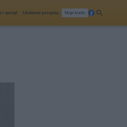
 i sprzęt
Ulubione przepisy
Moje konto
Fa
Szu
ceb
kaj
ook