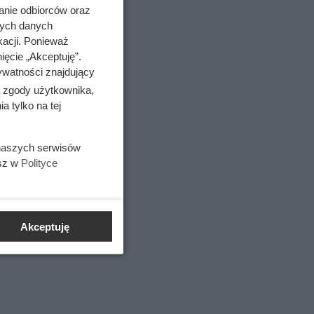
anie odbiorców oraz
ęgającym
nych danych
h
kacji. Ponieważ
ięcie „Akceptuję”.
ywatności znajdujący
ą zgody użytkownika,
 tylko na tej
 naszych serwisów
esz w
Polityce
Akceptuję