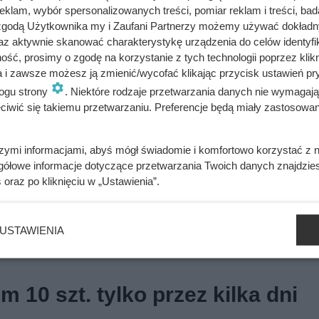
klam, wybór spersonalizowanych treści, pomiar reklam i treści, bad
Fish (450 g). Drugie opakowanie można kupić z rabatem si
 zgodą Użytkownika my i Zaufani Partnerzy możemy używać dokład
 trzeba posiadać karty lojalnościowej, a liczba produktów objętyc
az aktywnie skanować charakterystykę urządzenia do celów identyfi
ść, prosimy o zgodę na korzystanie z tych technologii poprzez klikn
a i zawsze możesz ją zmienić/wycofać klikając przycisk ustawień pr
ogu strony
. Niektóre rodzaje przetwarzania danych nie wymagaj
iwić się takiemu przetwarzaniu. Preferencje będą miały zastosowania
szymi informacjami, abyś mógł świadomie i komfortowo korzystać z
 było od bardzo dawna. Klienci Biedronki zachwyceni
gółowe informacje dotyczące przetwarzania Twoich danych znajdzi
s
oraz po kliknięciu w „Ustawienia”.
 taniej kawy dawno nie było!
USTAWIENIA
m 10 szt. tylko przez kilka dni