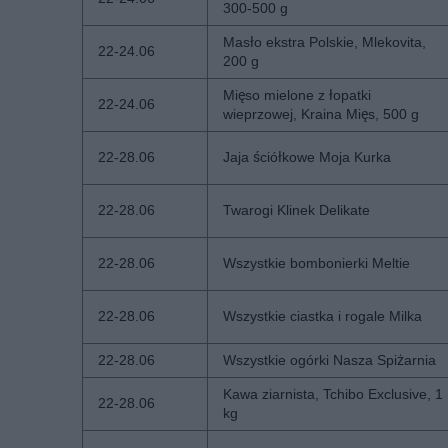
300-500 g
Masło ekstra Polskie, Mlekovita,
22-24.06
200 g
Mięso mielone z łopatki
22-24.06
wieprzowej, Kraina Mięs, 500 g
22-28.06
Jaja ściółkowe Moja Kurka
22-28.06
Twarogi Klinek Delikate
22-28.06
Wszystkie bombonierki Meltie
22-28.06
Wszystkie ciastka i rogale Milka
22-28.06
Wszystkie ogórki Nasza Spiżarnia
Kawa ziarnista, Tchibo Exclusive, 1
22-28.06
kg