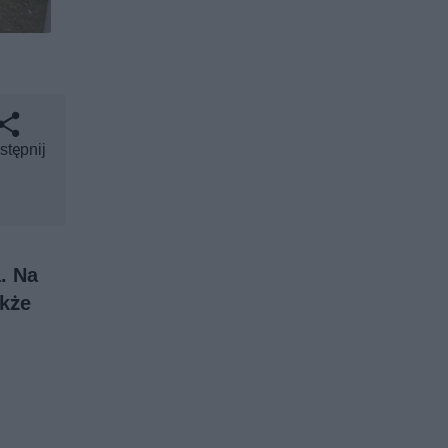
stępnij
. Na
akże