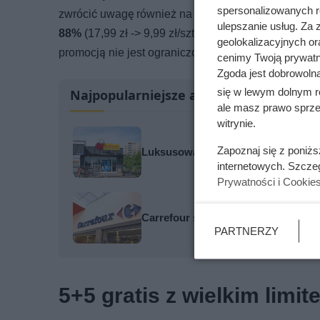
spersonalizowanych re
zwrócić uwagę również na
paluszki rybne Family 
ulepszanie usług. Za
88%
(17,99 zł -> 9,99 zł/szt.). W tym przypadku nie
geolokalizacyjnych or
promocją nie jest ograniczona.
cenimy Twoją prywatno
Zgoda jest dobrowoln
się w lewym dolnym r
Najpopularniejsze artykuły
ale masz prawo sprzec
witrynie.
Zapoznaj się z poniż
Luksusowa kawa w cenie, jakiej nie
internetowych. Szcze
Prywatności i Cookie
Carrefour szaleje z promocjami. Tak
PARTNERZY
5+5 gratis z wielkim limite