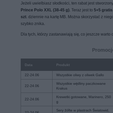
Jeżeli uwielbiasz słodkości, ten rabat jest stworzo
Prince Polo XXL (38-45 g)
. Teraz jest to
5+5 gratis
szt
. dziennie na kartę MB. Można skorzystać z nie
szybko znika.
Dla tych, którzy zastanawiają się, co jeszcze warto
Promocje
Data
Produkt
22-24.06
Wszystkie oliwy z oliwek Gallo
Wszystkie wędliny paczkowane
22-24.06
Krakus
Krewetki gotowane, Marinero, 250
22-24.06
g
Sery żółte w plastrach Światowid,
22-24.06