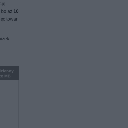
cję
, bo aż
10
ięc towar
niżek.
dzienny
rtę MB