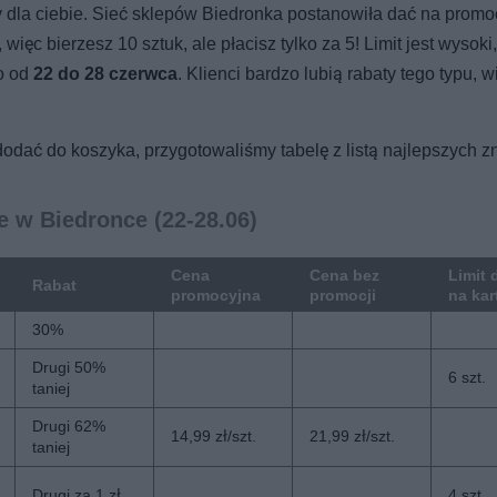
ny dla ciebie. Sieć sklepów Biedronka postanowiła dać na promo
, więc bierzesz 10 sztuk, ale płacisz tylko za 5! Limit jest wysoki
go od
22 do 28 czerwca
. Klienci bardzo lubią rabaty tego typu, w
 dodać do koszyka, przygotowaliśmy tabelę z listą najlepszych z
 w Biedronce (22-28.06)
Cena
Cena bez
Limit 
Rabat
promocyjna
promocji
na ka
30%
Drugi 50%
6 szt.
taniej
Drugi 62%
14,99 zł/szt.
21,99 zł/szt.
taniej
Drugi za 1 zł
4 szt.