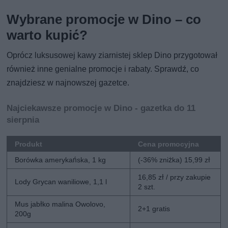
Wybrane promocje w Dino – co
warto kupić?
Oprócz luksusowej kawy ziarnistej sklep Dino przygotował
również inne genialne promocje i rabaty. Sprawdź, co
znajdziesz w najnowszej gazetce.
Najciekawsze promocje w Dino - gazetka do 11
sierpnia
Produkt
Cena promocyjna
Borówka amerykańska, 1 kg
(-36% zniżka) 15,99 zł
16,85 zł / przy zakupie
Lody Grycan waniliowe, 1,1 l
2 szt.
Mus jabłko malina Owolovo,
2+1 gratis
200g