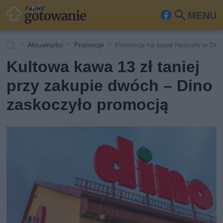
MENU
Fa
Szu
ceb
kaj
Aktualności
Promocje
Promocja na kawę Nescafe w Din
ook
Kultowa kawa 13 zł taniej
przy zakupie dwóch – Dino
zaskoczyło promocją