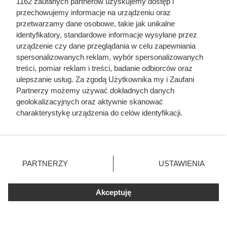
1162 zaufanych partnerów uzyskujemy dostęp i
przechowujemy informacje na urządzeniu oraz
przetwarzamy dane osobowe, takie jak unikalne
identyfikatory, standardowe informacje wysyłane przez
urządzenie czy dane przeglądania w celu zapewniania
Kawa z Lidla lepsza niż Lavazza?
spersonalizowanych reklam, wybór spersonalizowanych
Jej smak zaskakuje, a cena to
treści, pomiar reklam i treści, badanie odbiorców oraz
ulepszanie usług. Za zgodą Użytkownika my i Zaufani
poezja!
Partnerzy możemy używać dokładnych danych
geolokalizacyjnych oraz aktywnie skanować
charakterystykę urządzenia do celów identyfikacji.
Ponieważ cenimy Twoją prywatność, prosimy o zgodę na
korzystanie z tych technologii poprzez kliknięcie
„Akceptuję”. Zgoda jest dobrowolna i zawsze możesz ją
zmienić/wycofać klikając przycisk ustawień prywatności
PARTNERZY
USTAWIENIA
znajdujący się w lewym dolnym rogu strony
. Niektóre
rodzaje przetwarzania danych nie wymagają zgody
Akceptuję
użytkownika, ale masz prawo sprzeciwić się takiemu
przetwarzaniu. Preferencje będą miały zastosowania tylko
na tej witrynie.