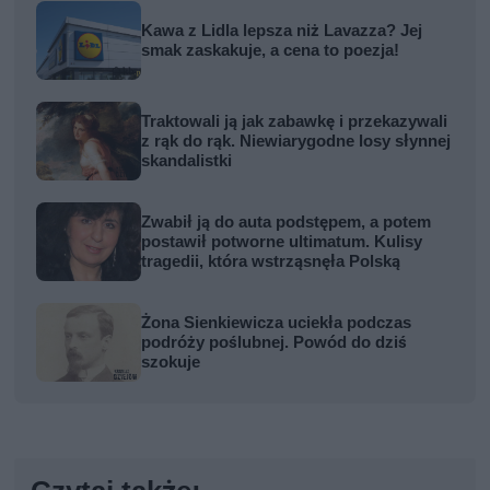
Kawa z Lidla lepsza niż Lavazza? Jej
smak zaskakuje, a cena to poezja!
Traktowali ją jak zabawkę i przekazywali
z rąk do rąk. Niewiarygodne losy słynnej
skandalistki
Zwabił ją do auta podstępem, a potem
postawił potworne ultimatum. Kulisy
tragedii, która wstrząsnęła Polską
Żona Sienkiewicza uciekła podczas
podróży poślubnej. Powód do dziś
szokuje