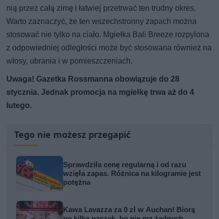
nią przez całą zimę i łatwiej przetrwać ten trudny okres.
Warto zaznaczyć, że ten wszechstronny zapach można
stosować nie tylko na ciało. Mgiełka Bali Breeze rozpylona
z odpowiedniej odległości może być stosowana również na
włosy, ubrania i w pomieszczeniach.
Uwaga! Gazetka Rossmanna obowiązuje do 28
stycznia. Jednak promocja na mgiełkę trwa aż do 4
lutego.
Tego nie możesz przegapić
Sprawdziła cenę regularną i od razu
wzięła zapas. Różnica na kilogramie jest
potężna
Kawa Lavazza za 0 zł w Auchan! Biorą
po kilka paczek, bo nie ma żadnych