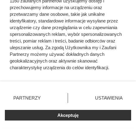
1160 zaufanych partnerów uzyskujemy dostęp i
dni wychodzi poniżej 6 zł
przechowujemy informacje na urządzeniu oraz
przetwarzamy dane osobowe, takie jak unikalne
Poszła do Rossmanna po kosmetyki, wyszła z
identyfikatory, standardowe informacje wysyłane przez
rewelacyjnymi perfumami przecenionymi prawie
urządzenie czy dane przeglądania w celu zapewniania
o połowę
spersonalizowanych reklam, wybór spersonalizowanych
treści, pomiar reklam i treści, badanie odbiorców oraz
ulepszanie usług. Za zgodą Użytkownika my i Zaufani
Partnerzy możemy używać dokładnych danych
geolokalizacyjnych oraz aktywnie skanować
charakterystykę urządzenia do celów identyfikacji.
Ponieważ cenimy Twoją prywatność, prosimy o zgodę na
korzystanie z tych technologii poprzez kliknięcie
„Akceptuję”. Zgoda jest dobrowolna i zawsze możesz ją
zmienić/wycofać klikając przycisk ustawień prywatności
PARTNERZY
USTAWIENIA
znajdujący się w lewym dolnym rogu strony
. Niektóre
rodzaje przetwarzania danych nie wymagają zgody
Akceptuję
użytkownika, ale masz prawo sprzeciwić się takiemu
przetwarzaniu. Preferencje będą miały zastosowania tylko
na tej witrynie.