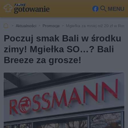
MENU
Fa
Szu
ceb
kaj
Aktualności
Promocje
Mgiełka za mniej niż 20 zł w Ros
ook
Poczuj smak Bali w środku
zimy! Mgiełka SO…? Bali
Breeze za grosze!