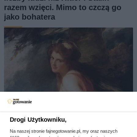
razem wzięci. Mimo to czczą go
jako bohatera
Drogi Użytkowniku,
Traktowali ją jak zabawkę i
Na naszej stronie fajnegotowanie.pl, my oraz naszych
przekazywali z rąk do rąk.