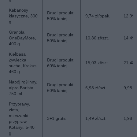
Kabanosy
Drugi produkt
klasyczne, 300
9,74 zł/opak.
12,99 
50% taniej
g
Granola
Drugi produkt
OneDayMore,
10,86 zł/szt.
14,49 z
50% taniej
400 g
Kiełbasa
żywiecka
Drugi produkt
15,03 zł/szt.
21,48 z
sucha, Krakus,
60% taniej
460 g
Napój roślinny,
Drugi produkt
alpro Barista,
6,98 zł/szt.
9,98 zł
60% taniej
750 ml
Przyprawy,
zioła,
mieszanki
3+1 gratis
1,49 zł/szt.
1,98 zł
przypraw,
Kotanyi, 5-40
g