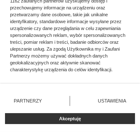
1162 zaufanych partnerów uzyskujemy dostęp i
Niewiarygodne losy słynnej
przechowujemy informacje na urządzeniu oraz
skandalistki
przetwarzamy dane osobowe, takie jak unikalne
identyfikatory, standardowe informacje wysyłane przez
urządzenie czy dane przeglądania w celu zapewniania
spersonalizowanych reklam, wybór spersonalizowanych
treści, pomiar reklam i treści, badanie odbiorców oraz
ulepszanie usług. Za zgodą Użytkownika my i Zaufani
Partnerzy możemy używać dokładnych danych
geolokalizacyjnych oraz aktywnie skanować
charakterystykę urządzenia do celów identyfikacji.
Ponieważ cenimy Twoją prywatność, prosimy o zgodę na
korzystanie z tych technologii poprzez kliknięcie
„Akceptuję”. Zgoda jest dobrowolna i zawsze możesz ją
zmienić/wycofać klikając przycisk ustawień prywatności
PARTNERZY
USTAWIENIA
znajdujący się w lewym dolnym rogu strony
. Niektóre
rodzaje przetwarzania danych nie wymagają zgody
Akceptuję
użytkownika, ale masz prawo sprzeciwić się takiemu
Na ile naprawdę wystarcza tona
przetwarzaniu. Preferencje będą miały zastosowania tylko
pelletu? Prosty przelicznik dla
na tej witrynie.