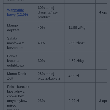
60% taniej
Wszystkie
drugi, tańszy
4 opak
kawy (12.09)
produkt
Mango
40%
11,99 zł/kg
dojrzałe
Sałata
masłowa z
40%
2,99 zł/szt
korzeniem
Polska
kapusta
30%
4,89 zł/kg
gołąbkowa
Monte Drink,
28% taniej
4,99 zł
Zott
przy zakupie 2
Polski kurczak
biesiadny z
chowu bez
antybiotyków –
23%
9,99 zł
3 opak
mięso
mielone,