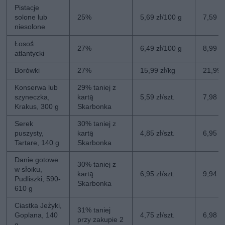
Pistacje
solone lub
25%
5,69 zł/100 g
7,59 z
niesolone
Łosoś
27%
6,49 zł/100 g
8,99 z
atlantycki
Borówki
27%
15,99 zł/kg
21,99 
Konserwa lub
29% taniej z
szyneczka,
kartą
5,59 zł/szt.
7,98 zł
Krakus, 300 g
Skarbonka
Serek
30% taniej z
puszysty,
kartą
4,85 zł/szt.
6,95 zł
Tartare, 140 g
Skarbonka
Danie gotowe
30% taniej z
w słoiku,
kartą
6,95 zł/szt.
9,94 zł
Pudliszki, 590-
Skarbonka
610 g
Ciastka Jeżyki,
31% taniej
Goplana, 140
4,75 zł/szt.
6,98 zł
przy zakupie 2
g