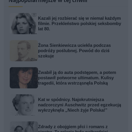
Kazali jej rozbierać się w niemal każdym
filmie. Przekleństwo polskiej seksbomby
lat 80.
Żona Sienkiewicza uciekła podczas
podróży poślubnej. Powód do dziś
szokuje
Zwabił ją do auta podstępem, a potem
postawił potworne ultimatum. Kulisy
tragedii, która wstrząsnęła Polską
Kat w spódnicy. Najokrutniejsza
nadzorczyni Auschwitz przed egzekucją
wykrzyknęła „Niech żyje Polska!”
Zdrady z obojgiem płci i romans z
siostrą. Ta relacja była najbardziej