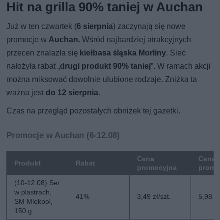
Hit na grilla 90% taniej w Auchan
Już w ten czwartek (
6 sierpnia
) zaczynają się nowe
promocje w
Auchan.
Wśród najbardziej atrakcyjnych
przecen znalazła się
kiełbasa śląska Morliny
. Sieć
nałożyła rabat „
drugi produkt 90% taniej
”. W ramach akcji
można miksować dowolnie ulubione rodzaje. Zniżka ta
ważna jest
do 12 sierpnia
.
Czas na przegląd pozostałych obniżek tej gazetki.
Promocje w Auchan (6-12.08)
Cena
Cena 
Produkt
Rabat
promocyjna
promo
(10-12.08) Ser
w plastrach,
41%
3,49 zł/szt.
5,98 zł
SM Mlekpol,
150 g