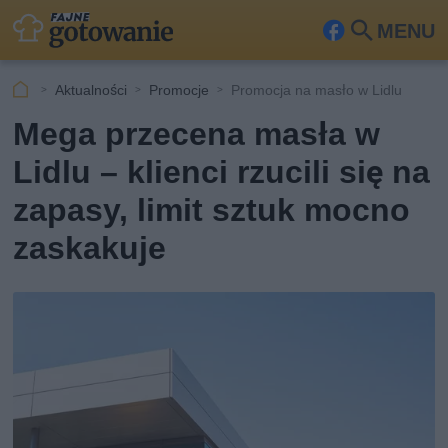
MENU
Fa
Szu
ceb
kaj
Aktualności
Promocje
Promocja na masło w Lidlu
ook
Mega przecena masła w
Lidlu – klienci rzucili się na
zapasy, limit sztuk mocno
zaskakuje