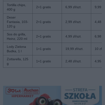
Tortilla chips,
2+1 gratis
6,99 zł/szt.
9,99 zł
400 g
Deser
Fantasia, 103-
2+1 gratis
2,99 zł/szt.
4,48 zł
120 g
Sos do grilla,
2+1 gratis
4,99 zł/szt.
6,98 zł
Heinz, 220 ml
Lody Zielona
1+1 gratis
19,99 zł/szt.
10 zł/s
Budka, 1 l
Zottarella, 125
1+1 gratis
2,48 zł/szt.
4,95 zł
g