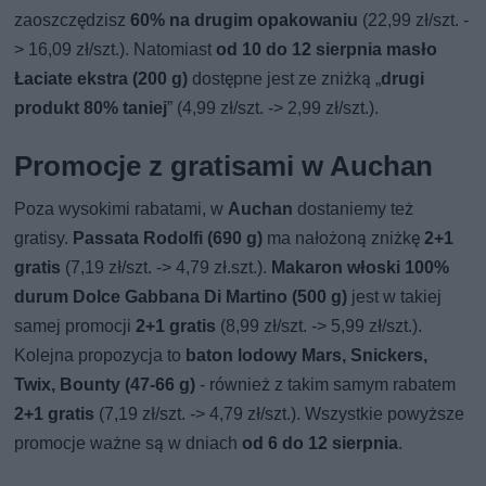
zaoszczędzisz
60% na drugim opakowaniu
(22,99 zł/szt. -
> 16,09 zł/szt.). Natomiast
od 10 do 12 sierpnia masło
Łaciate ekstra (200 g)
dostępne jest ze zniżką „
drugi
produkt 80% taniej
” (4,99 zł/szt. -> 2,99 zł/szt.).
Promocje z gratisami w Auchan
Poza wysokimi rabatami, w
Auchan
dostaniemy też
gratisy.
Passata Rodolfi (690 g)
ma nałożoną zniżkę
2+1
gratis
(7,19 zł/szt. -> 4,79 zł.szt.).
Makaron włoski 100%
durum Dolce Gabbana Di Martino (500 g)
jest w takiej
samej promocji
2+1 gratis
(8,99 zł/szt. -> 5,99 zł/szt.).
Kolejna propozycja to
baton lodowy Mars, Snickers,
Twix, Bounty (47-66 g)
- również z takim samym rabatem
2+1 gratis
(7,19 zł/szt. -> 4,79 zł/szt.). Wszystkie powyższe
promocje ważne są w dniach
od 6 do 12 sierpnia
.