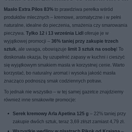
Masło Extra Pilos 83%
to prawdziwa perełka wśród
produktów mlecznych – kremowe, aromatyczne i w pełni
naturalne, idealne do pieczenia, smażenia czy smarowania
pieczywa.
Tylko 12 i 13 września Lidl
oferuje je w
wyjątkowej promocji –
36% taniej przy zakupie trzech
sztuk
, ale uwaga, obowiązuje
limit 3 sztuk na osobę
! To
doskonała okazja, by uzupełnić zapasy w kuchni i cieszyć
się wyjątkowym smakiem masła w korzystnej cenie. Warto
korzystać, bo naturalny aromat i wysoka jakość masła
znacząco podnoszą smak codziennych potraw.
To jednak nie wszystko – w tej samej gazetce znajdziemy
również inne smakowite promocje:
Serek kremowy Arla Apetina 125 g
– 22% taniej przy
zakupie dwóch sztuk, teraz 3,69 zł/szt zamiast 4,79 zł.
Wszystkie wędliny w plastrach Pikok od Krajana
–