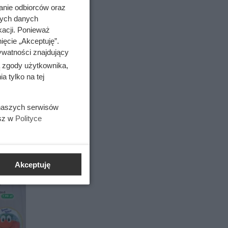
anie odbiorców oraz
nych danych
kacji. Ponieważ
ięcie „Akceptuję”.
ywatności znajdujący
ą zgody użytkownika,
 tylko na tej
 naszych serwisów
em
esz w
Polityce
Akceptuję