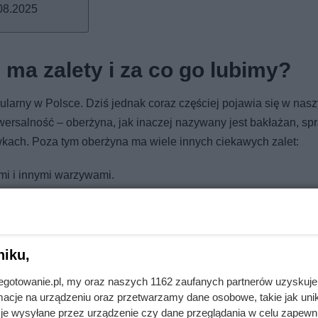
08.2025
 ma zalety i za co go lubimy?
ularny w Polsce. Dziś jednak coraz częściej pojawia się w nas
ersalność – oberżyna, jak inaczej nazywany jest bakłażan, s
wkach. Poza tym oberżyna ma wiele innych ciekawych zalet:
mi i innymi warzywami.
z bakłażanem
cudownie pachną.
 witaminy z grupy B) i minerałów (magnez, potas, mangan i mie
niku,
jnegotowanie.pl, my oraz naszych 1162 zaufanych partnerów uzyskuje
skórka bakłażana zawiera antocyjany. Związki te skutecznie ws
cje na urządzeniu oraz przetwarzamy dane osobowe, takie jak unika
je wysyłane przez urządzenie czy dane przeglądania w celu zapewn