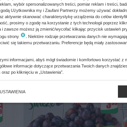
klam, wybór spersonalizowanych treści, pomiar reklam i treści, bad
 zgodą Użytkownika my i Zaufani Partnerzy możemy używać dokład
az aktywnie skanować charakterystykę urządzenia do celów identyfi
ść, prosimy o zgodę na korzystanie z tych technologii poprzez klikn
a i zawsze możesz ją zmienić/wycofać klikając przycisk ustawień pr
ce kawa 1+1 gratis bez żadnych limitów
ogu strony
. Niektóre rodzaje przetwarzania danych nie wymagaj
iwić się takiemu przetwarzaniu. Preferencje będą miały zastosowania
szymi informacjami, abyś mógł świadomie i komfortowo korzystać z
 co po kilku godzinach stało się z jej poziomem cukru i apetyt
gółowe informacje dotyczące przetwarzania Twoich danych znajdzi
s
oraz po kliknięciu w „Ustawienia”.
USTAWIENIA