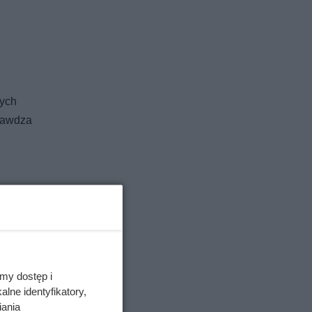
zych
prawdza
dź).
my dostęp i
pomagają
lne identyfikatory,
iania