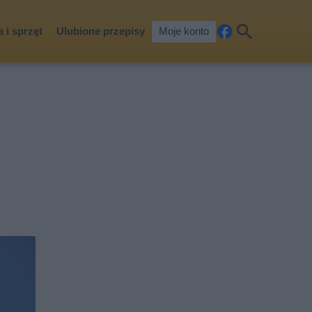
 i sprzęt
Ulubione przepisy
Moje konto
Fa
Szu
ceb
kaj
ook