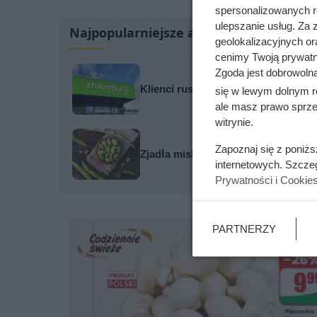
spersonalizowanych re
ulepszanie usług. Za
Najpopularniejsze artykuły
geolokalizacyjnych or
cenimy Twoją prywatno
Zgoda jest dobrowoln
Klienci ruszą po zapasy. W Stokrot
się w lewym dolnym r
ale masz prawo sprzec
witrynie.
Zapoznaj się z poniż
Zjadła miskę ugotowanego bobu. Oto
internetowych. Szcze
Prywatności i Cookie
PARTNERZY