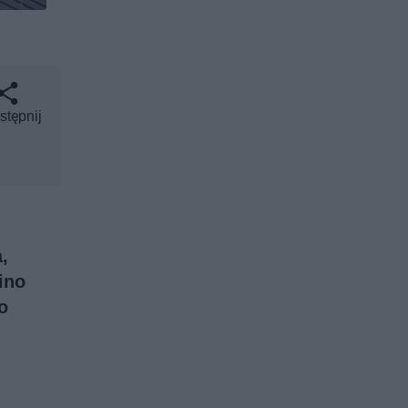
stępnij
,
ino
o