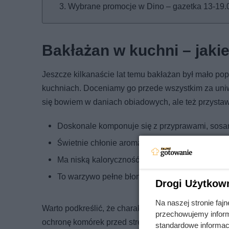
Wybrane promocje w Dino – gazetka 13-19.
Bakłażan w kuchni – jakie
Jeszcze kilkanaście lat temu bakłażan był mało pop
kuchniach. Doceniamy go przede wszystkim za uniw
się bowiem w daniach obiadowych, ale też przysta
Doskonale komponuje się z przyprawami, sosa
Świetnie chłonie aromaty, dzięki czemu
dania 
Ma niską kaloryczność (100 g to ok. 25 kcal).
To warzywo pełne błonnika, witamin (C i K oraz
Drogi Użytkow
Na naszej stronie fa
Warto podkreślić, że charakterystyczna fioletowa 
przechowujemy informa
ochronę komórek przed stresem oksydacyjnym.
standardowe informac