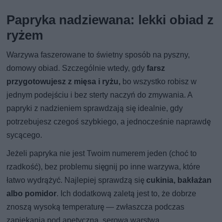
Papryka nadziewana: lekki obiad z
ryżem
Warzywa faszerowane to świetny sposób na pyszny,
domowy obiad. Szczególnie wtedy, gdy
farsz
przygotowujesz z mięsa i ryżu,
bo wszystko robisz w
jednym podejściu i bez sterty naczyń do zmywania. A
papryki z nadzieniem sprawdzają się idealnie, gdy
potrzebujesz czegoś szybkiego, a jednocześnie naprawdę
sycącego.
Jeżeli papryka nie jest Twoim numerem jeden (choć to
rzadkość), bez problemu sięgnij po inne warzywa, które
łatwo wydrążyć. Najlepiej sprawdzą się
cukinia, bakłażan
albo pomidor
. Ich dodatkową zaletą jest to, że dobrze
znoszą wysoką temperaturę — zwłaszcza podczas
zapiekania pod apetyczną, serową warstwą.