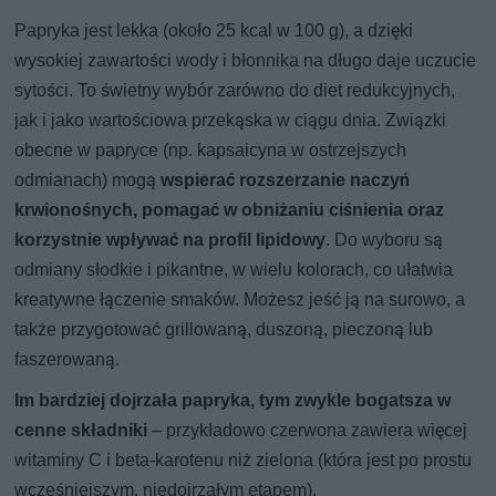
Papryka jest lekka (około 25 kcal w 100 g), a dzięki
wysokiej zawartości wody i błonnika na długo daje uczucie
sytości. To świetny wybór zarówno do diet redukcyjnych,
jak i jako wartościowa przekąska w ciągu dnia. Związki
obecne w papryce (np. kapsaicyna w ostrzejszych
odmianach) mogą
wspierać rozszerzanie naczyń
krwionośnych, pomagać w obniżaniu ciśnienia oraz
korzystnie wpływać na profil lipidowy
. Do wyboru są
odmiany słodkie i pikantne, w wielu kolorach, co ułatwia
kreatywne łączenie smaków. Możesz jeść ją na surowo, a
także przygotować grillowaną, duszoną, pieczoną lub
faszerowaną.
Im bardziej dojrzała papryka, tym zwykle bogatsza w
cenne składniki
– przykładowo czerwona zawiera więcej
witaminy C i beta-karotenu niż zielona (która jest po prostu
wcześniejszym, niedojrzałym etapem).