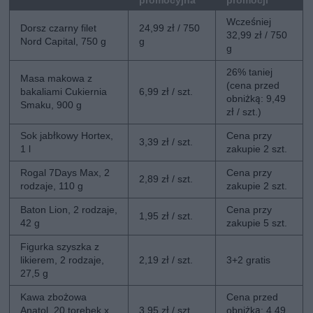
promocyjna
promocji
Wcześniej
Dorsz czarny filet
24,99 zł / 750
32,99 zł / 750
Nord Capital, 750 g
g
g
26% taniej
Masa makowa z
(cena przed
bakaliami Cukiernia
6,99 zł / szt.
obniżką: 9,49
Smaku, 900 g
zł / szt.)
Sok jabłkowy Hortex,
Cena przy
3,39 zł / szt.
1 l
zakupie 2 szt.
Rogal 7Days Max, 2
Cena przy
2,89 zł / szt.
rodzaje, 110 g
zakupie 2 szt.
Baton Lion, 2 rodzaje,
Cena przy
1,95 zł / szt.
42 g
zakupie 5 szt.
Figurka szyszka z
likierem, 2 rodzaje,
2,19 zł / szt.
3+2 gratis
27,5 g
Kawa zbożowa
Cena przed
Anatol, 20 torebek x
3,95 zł / szt.
obniżką: 4,49