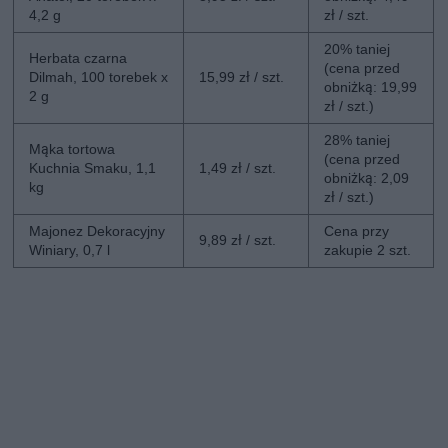
4,2 g
zł / szt.
20% taniej
Herbata czarna
(cena przed
Dilmah, 100 torebek x
15,99 zł / szt.
obniżką: 19,99
2 g
zł / szt.)
28% taniej
Mąka tortowa
(cena przed
Kuchnia Smaku, 1,1
1,49 zł / szt.
obniżką: 2,09
kg
zł / szt.)
Majonez Dekoracyjny
Cena przy
9,89 zł / szt.
Winiary, 0,7 l
zakupie 2 szt.