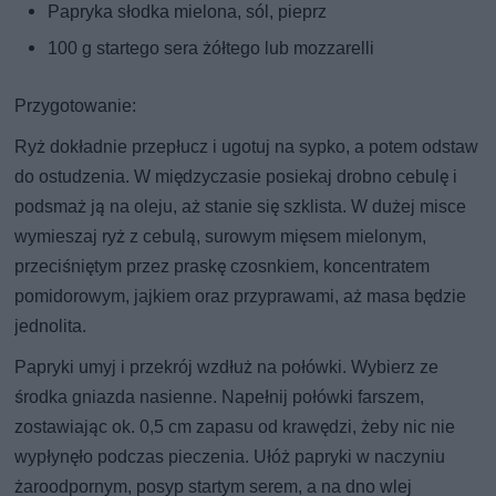
Papryka słodka mielona, sól, pieprz
100 g startego sera żółtego lub mozzarelli
Przygotowanie:
Ryż dokładnie przepłucz i ugotuj na sypko, a potem odstaw
do ostudzenia. W międzyczasie posiekaj drobno cebulę i
podsmaż ją na oleju, aż stanie się szklista. W dużej misce
wymieszaj ryż z cebulą, surowym mięsem mielonym,
przeciśniętym przez praskę czosnkiem, koncentratem
pomidorowym, jajkiem oraz przyprawami, aż masa będzie
jednolita.
Papryki umyj i przekrój wzdłuż na połówki. Wybierz ze
środka gniazda nasienne. Napełnij połówki farszem,
zostawiając ok. 0,5 cm zapasu od krawędzi, żeby nic nie
wypłynęło podczas pieczenia. Ułóż papryki w naczyniu
żaroodpornym, posyp startym serem, a na dno wlej