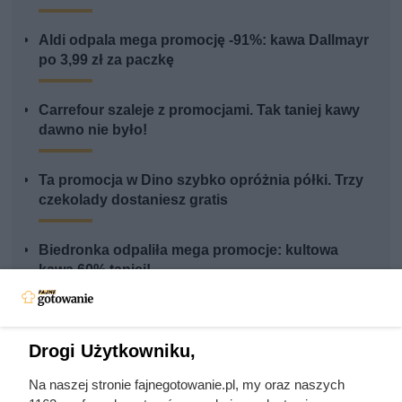
Aldi odpala mega promocję -91%: kawa Dallmayr
po 3,99 zł za paczkę
Carrefour szaleje z promocjami. Tak taniej kawy
dawno nie było!
Ta promocja w Dino szybko opróżnia półki. Trzy
czekolady dostaniesz gratis
Biedronka odpaliła mega promocje: kultowa
kawa 60% taniej!
Drogi Użytkowniku,
Na naszej stronie fajnegotowanie.pl, my oraz naszych