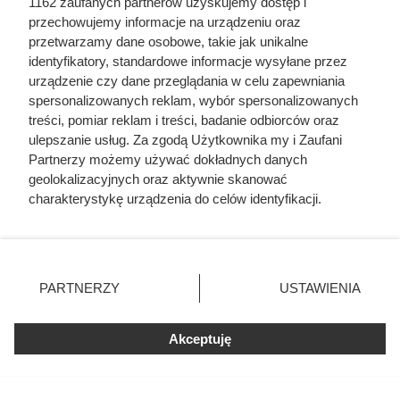
1162 zaufanych partnerów uzyskujemy dostęp i
przechowujemy informacje na urządzeniu oraz
przetwarzamy dane osobowe, takie jak unikalne
identyfikatory, standardowe informacje wysyłane przez
urządzenie czy dane przeglądania w celu zapewniania
spersonalizowanych reklam, wybór spersonalizowanych
treści, pomiar reklam i treści, badanie odbiorców oraz
ulepszanie usług. Za zgodą Użytkownika my i Zaufani
Partnerzy możemy używać dokładnych danych
geolokalizacyjnych oraz aktywnie skanować
charakterystykę urządzenia do celów identyfikacji.
Dziennikarze ujawnili
Ponieważ cenimy Twoją prywatność, prosimy o zgodę na
korzystanie z tych technologii poprzez kliknięcie
pochodzenie mięsa z Dino. Klienci
„Akceptuję”. Zgoda jest dobrowolna i zawsze możesz ją
zaskoczeni
zmienić/wycofać klikając przycisk ustawień prywatności
PARTNERZY
USTAWIENIA
znajdujący się w lewym dolnym rogu strony
. Niektóre
rodzaje przetwarzania danych nie wymagają zgody
Akceptuję
użytkownika, ale masz prawo sprzeciwić się takiemu
przetwarzaniu. Preferencje będą miały zastosowania tylko
na tej witrynie.