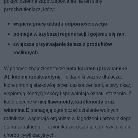
pokryć dzienne zapotrzebowanie na ten silny
przeciwutleniacz, który:
wspiera pracę układu odpornościowego,
pomaga w szybszej regeneracji i gojeniu się ran,
zwiększa przyswajanie żelaza z produktów
roślinnych.
W papryce znajdziesz także
beta-karoten (prowitaminę
A), luteinę i zeaksantynę
– składniki ważne dla oczu,
które chronią siatkówkę przed uszkodzeniami, a przy okazji
wspierają kondycję skóry i spowalniają oznaki starzenia. Z
kolei obecne w niej
flawonoidy, karotenoidy oraz
witamina E
pomagają ograniczać działanie wolnych
rodników i wspierają organizm w łagodzeniu przewlekłego
stanu zapalnego — czynnika zwiększającego ryzyko wielu
chorób cywilizacyjnych.