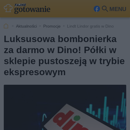
MENU
Fa
Szu
ceb
kaj
Aktualności
Promocje
Lindt Lindor gratis w Dino
ook
Luksusowa bombonierka
za darmo w Dino! Półki w
sklepie pustoszeją w trybie
ekspresowym