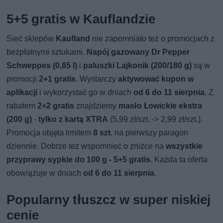
5+5 gratis w Kauflandzie
Sieć sklepów
Kaufland
nie zapomniało też o promocjach z
bezpłatnymi sztukami.
Napój gazowany Dr Pepper
Schweppes (0,85 l)
i
paluszki Lajkonik (200/180 g)
są w
promocji
2+1 gratis
. Wystarczy
aktywować kupon w
aplikacji
i wykorzystać go w dniach
od 6 do 11 sierpnia
. Z
rabatem
2+2 gratis
znajdziemy
masło Łowickie ekstra
(200 g)
-
tylko z kartą XTRA
(5,99 zł/szt. -> 2,99 zł/szt.).
Promocja objęta limitem
8 szt
. na pierwszy paragon
dziennie. Dobrze też wspomnieć o zniżce na
wszystkie
przyprawy sypkie do 100 g - 5+5 gratis
. Każda ta oferta
obowiązuje w dniach
od 6 do 11 sierpnia
.
Popularny tłuszcz w super niskiej
cenie