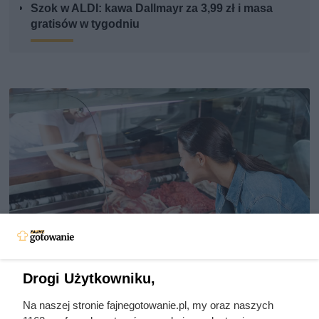
Szok w ALDI: kawa Dallmayr za 3,99 zł i masa
gratisów w tygodniu
Drogi Użytkowniku,
Dziennikarze ujawnili
Na naszej stronie fajnegotowanie.pl, my oraz naszych