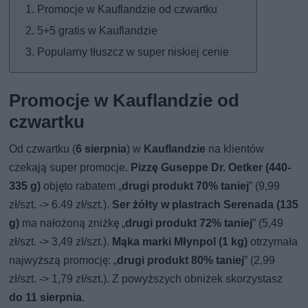
Promocje w Kauflandzie od czwartku
5+5 gratis w Kauflandzie
Popularny tłuszcz w super niskiej cenie
Promocje w Kauflandzie od
czwartku
Od czwartku (
6 sierpnia
) w
Kauflandzie
na klientów
czekają super promocje.
Pizzę Guseppe Dr. Oetker (440-
335 g)
objęto rabatem „
drugi produkt 70% taniej
” (9,99
zł/szt. -> 6.49 zł/szt.).
Ser żółty w plastrach Serenada (135
g)
ma nałożoną zniżkę „
drugi produkt 72% taniej
” (5,49
zł/szt. -> 3,49 zł/szt.).
Mąka marki Młynpol (1 kg)
otrzymała
najwyższą promocję: „
drugi produkt 80% taniej
” (2,99
zł/szt. -> 1,79 zł/szt.). Z powyższych obniżek skorzystasz
do 11 sierpnia
.