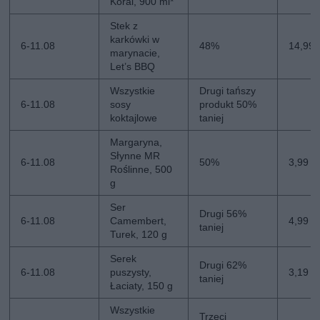
Koral, 900 ml*
Stek z
karkówki w
6-11.08
48%
14,99 
marynacie,
Let’s BBQ
Wszystkie
Drugi tańszy
6-11.08
sosy
produkt 50%
koktajlowe
taniej
Margaryna,
Słynne MR
6-11.08
50%
3,99 z
Roślinne, 500
g
Ser
Drugi 56%
6-11.08
Camembert,
4,99 zł
taniej
Turek, 120 g
Serek
Drugi 62%
6-11.08
puszysty,
3,19 zł
taniej
Łaciaty, 150 g
Wszystkie
Trzeci