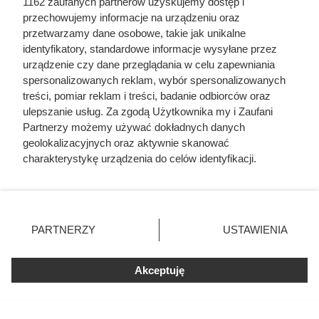
1162 zaufanych partnerów uzyskujemy dostęp i
pochodzenie mięsa z Dino. Klienci
przechowujemy informacje na urządzeniu oraz
zaskoczeni
przetwarzamy dane osobowe, takie jak unikalne
identyfikatory, standardowe informacje wysyłane przez
urządzenie czy dane przeglądania w celu zapewniania
spersonalizowanych reklam, wybór spersonalizowanych
treści, pomiar reklam i treści, badanie odbiorców oraz
ulepszanie usług. Za zgodą Użytkownika my i Zaufani
Partnerzy możemy używać dokładnych danych
geolokalizacyjnych oraz aktywnie skanować
charakterystykę urządzenia do celów identyfikacji.
Ponieważ cenimy Twoją prywatność, prosimy o zgodę na
korzystanie z tych technologii poprzez kliknięcie
„Akceptuję”. Zgoda jest dobrowolna i zawsze możesz ją
zmienić/wycofać klikając przycisk ustawień prywatności
PARTNERZY
USTAWIENIA
znajdujący się w lewym dolnym rogu strony
. Niektóre
rodzaje przetwarzania danych nie wymagają zgody
Doprowadził do śmierci większej
Akceptuję
użytkownika, ale masz prawo sprzeciwić się takiemu
przetwarzaniu. Preferencje będą miały zastosowania tylko
liczby ludzi niż Hitler i Stalin
na tej witrynie.
razem wzięci. Mimo to czczą go