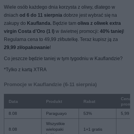
Wiele osób każdego dnia korzysta z oliwy, dlatego w
dniach
od 6 do 11 sierpnia
dobrze jest wybrać się na
zakupy do
Kauflanda.
Będzie tam
oliwa z oliwek extra
virgin Costa d’Oro (1 l)
w świetnej promocji:
40% taniej
!
Regularna cena to 49,99 zł/butelkę. Teraz kupisz ją za
29,99 zł/opakowanie
!
Co jeszcze będzie taniej w tym tygodniu w Kauflandzie?
*Tylko z kartą XTRA
Promocje w Kauflandzie (6-11 sierpnia)
Cena
Data
Produkt
Rabat
promo
8.08
Paraguayo
53%
5,99 zł
Wszystkie
8.08
wielopaki
1+1 gratis