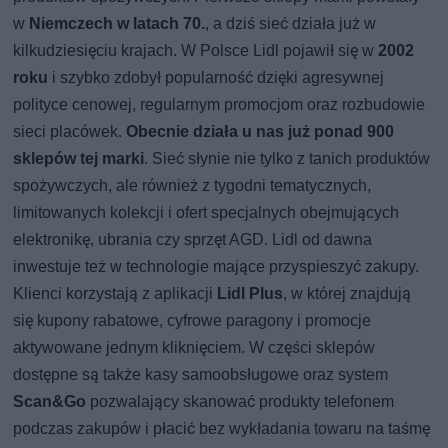
w
Niemczech w latach 70.
, a dziś sieć działa już w
kilkudziesięciu krajach. W Polsce Lidl pojawił się w
2002
roku
i szybko zdobył popularność dzięki agresywnej
polityce cenowej, regularnym promocjom oraz rozbudowie
sieci placówek.
Obecnie działa u nas już ponad 900
sklepów tej marki
. Sieć słynie nie tylko z tanich produktów
spożywczych, ale również z tygodni tematycznych,
limitowanych kolekcji i ofert specjalnych obejmujących
elektronikę, ubrania czy sprzęt AGD. Lidl od dawna
inwestuje też w technologie mające przyspieszyć zakupy.
Klienci korzystają z aplikacji
Lidl Plus
, w której znajdują
się kupony rabatowe, cyfrowe paragony i promocje
aktywowane jednym kliknięciem. W części sklepów
dostępne są także kasy samoobsługowe oraz system
Scan&Go
pozwalający skanować produkty telefonem
podczas zakupów i płacić bez wykładania towaru na taśmę