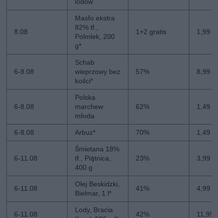
lodów
Masło ekstra
82% tł.,
8.08
1+2 gratis
1,99 zł
Polmlek, 200
g*
Schab
6-8.08
wieprzowy bez
57%
8,99 zł
kości*
Polska
6-8.08
marchew
62%
1,49 zł
młoda
6-8.08
Arbuz*
70%
1,49 zł
Śmietana 18%
6-11.08
tł., Piątnica,
23%
3,99 zł
400 g
Olej Beskidzki,
6-11.08
41%
4,99 zł
Bielmar, 1 l*
Lody, Bracia
6-11.08
42%
11,99 