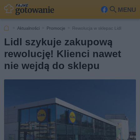
MENU
Fa
Szu
ceb
kaj
Aktualności
Promocje
Rewolucja w sklepac Lidl
ook
Lidl szykuje zakupową
rewolucję! Klienci nawet
nie wejdą do sklepu