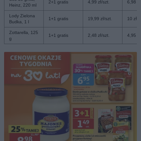
2+1 gratis
4,99 zł/szt.
6,98 zł
Heinz, 220 ml
Lody Zielona
1+1 gratis
19,99 zł/szt.
10 zł/s
Budka, 1 l
Zottarella, 125
1+1 gratis
2,48 zł/szt.
4,95 zł
g