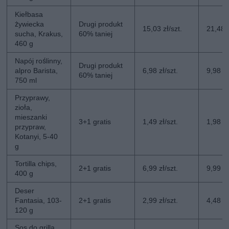
Kiełbasa
żywiecka
Drugi produkt
15,03 zł/szt.
21,48 z
sucha, Krakus,
60% taniej
460 g
Napój roślinny,
Drugi produkt
alpro Barista,
6,98 zł/szt.
9,98 zł
60% taniej
750 ml
Przyprawy,
zioła,
mieszanki
3+1 gratis
1,49 zł/szt.
1,98 zł
przypraw,
Kotanyi, 5-40
g
Tortilla chips,
2+1 gratis
6,99 zł/szt.
9,99 zł
400 g
Deser
Fantasia, 103-
2+1 gratis
2,99 zł/szt.
4,48 zł
120 g
Sos do grilla,