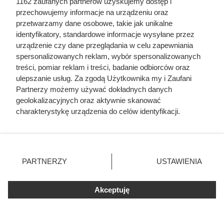
1162 zaufanych partnerów uzyskujemy dostęp i
przechowujemy informacje na urządzeniu oraz
przetwarzamy dane osobowe, takie jak unikalne
identyfikatory, standardowe informacje wysyłane przez
urządzenie czy dane przeglądania w celu zapewniania
spersonalizowanych reklam, wybór spersonalizowanych
treści, pomiar reklam i treści, badanie odbiorców oraz
ulepszanie usług. Za zgodą Użytkownika my i Zaufani
Partnerzy możemy używać dokładnych danych
geolokalizacyjnych oraz aktywnie skanować
Duża puszka 800 g za 5,49 zł w
charakterystykę urządzenia do celów identyfikacji.
Dino. Posiłek na 2 dni wychodzi
Ponieważ cenimy Twoją prywatność, prosimy o zgodę na
korzystanie z tych technologii poprzez kliknięcie
poniżej 6 zł
„Akceptuję”. Zgoda jest dobrowolna i zawsze możesz ją
zmienić/wycofać klikając przycisk ustawień prywatności
PARTNERZY
USTAWIENIA
znajdujący się w lewym dolnym rogu strony
. Niektóre
rodzaje przetwarzania danych nie wymagają zgody
Akceptuję
użytkownika, ale masz prawo sprzeciwić się takiemu
przetwarzaniu. Preferencje będą miały zastosowania tylko
na tej witrynie.