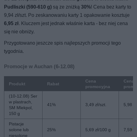
Pudliszki (590-610 g)
są ze zniżką
30%
! Cena bez karty to
9,94 zł/szt. Po zeskanowaniu karty 1 opakowanie kosztuje
6,95 zł
. Kluczem jest jednak właśnie karta - bez niej cena
się nie obniży.
Przygotowano jeszcze spis najlepszych promocji tego
tygodnia.
Promocje w Auchan (6-12.08)
Cena
Cena 
Produkt
Rabat
promocyjna
promo
(10-12.08) Ser
w plastrach,
41%
3,49 zł/szt.
5,98 zł
SM Mlekpol,
150 g
Pistacje
solone lub
25%
5,69 zł/100 g
7,59 z
niesolone