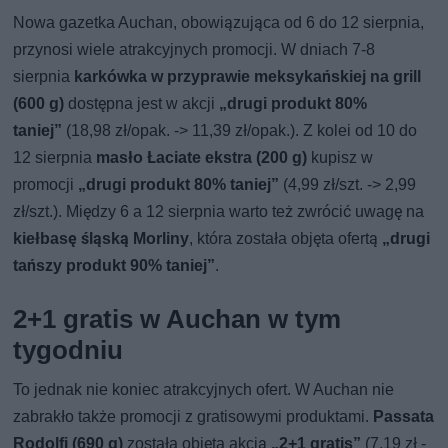
Nowa gazetka Auchan, obowiązująca od 6 do 12 sierpnia,
przynosi wiele atrakcyjnych promocji. W dniach 7-8
sierpnia
karkówka w przyprawie meksykańskiej na grill
(600 g)
dostępna jest w akcji
„drugi produkt 80%
taniej”
(18,98 zł/opak. -> 11,39 zł/opak.). Z kolei od 10 do
12 sierpnia
masło Łaciate ekstra (200 g)
kupisz w
promocji
„drugi produkt 80% taniej”
(4,99 zł/szt. -> 2,99
zł/szt.). Między 6 a 12 sierpnia warto też zwrócić uwagę na
kiełbasę śląską Morliny
, która została objęta ofertą
„drugi
tańszy produkt 90% taniej”
.
2+1 gratis w Auchan w tym
tygodniu
To jednak nie koniec atrakcyjnych ofert. W Auchan nie
zabrakło także promocji z gratisowymi produktami.
Passata
Rodolfi (690 g)
została objęta akcją
„2+1 gratis”
(7,19 zł -