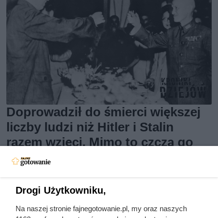
Doprowadził do śmierci większej
liczby ludzi niż Hitler i Stalin
razem wzięci. Mimo to czczą go
jako bohatera
Drogi Użytkowniku,
Na naszej stronie fajnegotowanie.pl, my oraz naszych