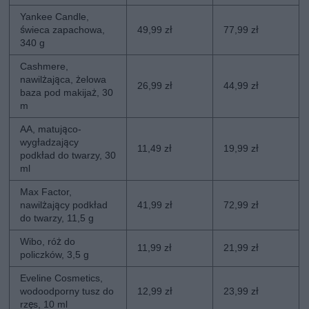
Yankee Candle,
świeca zapachowa,
49,99 zł
77,99 zł
340 g
Cashmere,
nawilżająca, żelowa
26,99 zł
44,99 zł
baza pod makijaż, 30
m
AA, matująco-
wygładzający
11,49 zł
19,99 zł
podkład do twarzy, 30
ml
Max Factor,
nawilżający podkład
41,99 zł
72,99 zł
do twarzy, 11,5 g
Wibo, róż do
11,99 zł
21,99 zł
policzków, 3,5 g
Eveline Cosmetics,
wodoodporny tusz do
12,99 zł
23,99 zł
rzęs, 10 ml