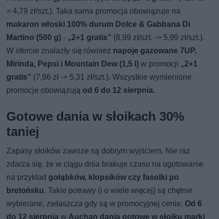
> 4,79 zł/szt.). Taka sama promocja obowiązuje na
makaron włoski 100% durum Dolce & Gabbana Di
Martino (500 g)
-
„2+1 gratis”
(8,99 zł/szt. -> 5,99 zł/szt.).
W ofercie znalazły się również
napoje gazowane 7UP,
Mirinda, Pepsi i Mountain Dew (1,5 l)
w promocji
„2+1
gratis”
(7,96 zł -> 5,31 zł/szt.). Wszystkie wymienione
promocje obowiązują
od 6 do 12 sierpnia.
Gotowe dania w słoikach 30%
taniej
Zapasy słoików zawsze są dobrym wyjściem. Nie raz
zdarza się, że w ciągu dnia brakuje czasu na ugotowanie
na przykład
gołąbków, klopsików czy fasolki po
bretońsku
. Takie potrawy (i o wiele więcej) są chętnie
wybierane, zwłaszcza gdy są w promocyjnej cenie.
Od 6
do 12 sierpnia
w
Auchan dania gotowe w słoiku marki