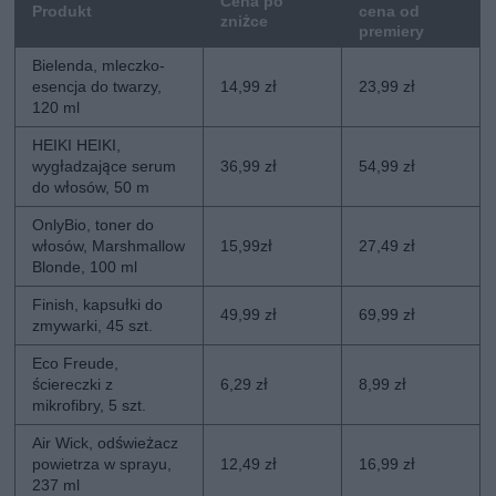
Cena po
Produkt
cena od
zniżce
premiery
Bielenda, mleczko-
esencja do twarzy,
14,99 zł
23,99 zł
120 ml
HEIKI HEIKI,
wygładzające serum
36,99 zł
54,99 zł
do włosów, 50 m
OnlyBio, toner do
włosów, Marshmallow
15,99zł
27,49 zł
Blonde, 100 ml
Finish, kapsułki do
49,99 zł
69,99 zł
zmywarki, 45 szt.
Eco Freude,
ściereczki z
6,29 zł
8,99 zł
mikrofibry, 5 szt.
Air Wick, odświeżacz
powietrza w sprayu,
12,49 zł
16,99 zł
237 ml