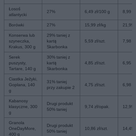
Łosoś
27%
6,49 zł/100 g
8,99 z
atlantycki
Borówki
27%
15,99 zł/kg
21,99 
Konserwa lub
29% taniej z
szyneczka,
kartą
5,59 zł/szt.
7,98 zł
Krakus, 300 g
Skarbonka
Serek
30% taniej z
puszysty,
kartą
4,85 zł/szt.
6,95 zł
Tartare, 140 g
Skarbonka
Ciastka Jeżyki,
31% taniej
Goplana, 140
4,75 zł/szt.
6,98 zł
przy zakupie 2
g
Kabanosy
Drugi produkt
klasyczne, 300
9,74 zł/opak.
12,99 
50% taniej
g
Granola
Drugi produkt
OneDayMore,
10,86 zł/szt.
14,49 z
50% taniej
400 g