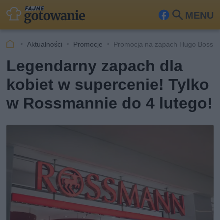
MENU
Fa
Szu
ceb
kaj
Aktualności
Promocje
Promocja na zapach Hugo Boss 
ook
Legendarny zapach dla
kobiet w supercenie! Tylko
w Rossmannie do 4 lutego!