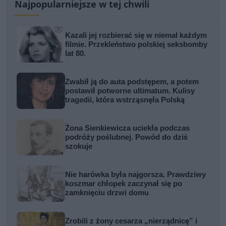
Najpopularniejsze w tej chwili
Kazali jej rozbierać się w niemal każdym
filmie. Przekleństwo polskiej seksbomby
lat 80.
Zwabił ją do auta podstępem, a potem
postawił potworne ultimatum. Kulisy
tragedii, która wstrząsnęła Polską
Żona Sienkiewicza uciekła podczas
podróży poślubnej. Powód do dziś
szokuje
Nie harówka była najgorsza. Prawdziwy
koszmar chłopek zaczynał się po
zamknięciu drzwi domu
Zrobili z żony cesarza „nierządnicę” i