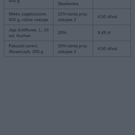
400 g
Skarbonka
Mleko zagęszczone,
22% taniej przy
4,50 zł/szt
500 g, różne rodzaje
zakupie 2
Jaja ściółkowe, L, 10
20%
9,49 zł
szt, Auchan
Paluszki surimi,
20% taniej przy
4,50 zł/szt
Abramczyk, 250 g
zakupie 2