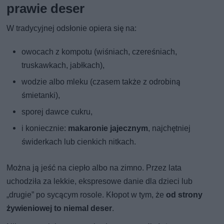
prawie deser
W tradycyjnej odsłonie opiera się na:
owocach z kompotu (wiśniach, czereśniach,
truskawkach, jabłkach),
wodzie albo mleku (czasem także z odrobiną
śmietanki),
sporej dawce cukru,
i koniecznie:
makaronie jajecznym
, najchętniej
świderkach lub cienkich nitkach.
Można ją jeść na ciepło albo na zimno. Przez lata
uchodziła za lekkie, ekspresowe danie dla dzieci lub
„drugie” po sycącym rosole. Kłopot w tym, że
od strony
żywieniowej to niemal deser
.