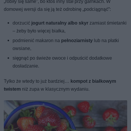
„robiły się same”, bo ktoś inny stał przy garnkach. W
domowej wersji da się ją też odrobinę „podciągnąć”:
dorzucić
jogurt naturalny albo skyr
zamiast śmietanki
– żeby było więcej białka,
podmienić makaron na
pełnoziarnisty
lub na płatki
owsiane,
sięgnąć po świeże owoce i odpuścić dodatkowe
dosładzanie.
Tylko że wtedy to już bardziej…
kompot z białkowym
twistem
niż zupa w klasycznym wydaniu.