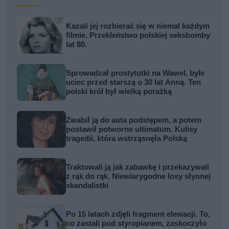
Kazali jej rozbierać się w niemal każdym
filmie. Przekleństwo polskiej seksbomby
lat 80.
Sprowadzał prostytutki na Wawel, byle
uciec przed starszą o 30 lat Anną. Ten
polski król był wielką porażką
Zwabił ją do auta podstępem, a potem
postawił potworne ultimatum. Kulisy
tragedii, która wstrząsnęła Polską
Traktowali ją jak zabawkę i przekazywali
z rąk do rąk. Niewiarygodne losy słynnej
skandalistki
Po 15 latach zdjęli fragment elewacji. To,
co zastali pod styropianem, zaskoczyło