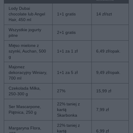
Lody Dubai
chocolate lub Angel
1+1 gratis
14 zł/szt
Hair, 450 ml
Wszystkie jogurty
2+1 gratis
pitne
Mięso mielone z
szynki, Auchan, 500
1+1 za 1 zł
6,49 zł/opak.
g
Majonez
dekoracyjny Winiary,
1+1 za 5 zł
9,49 zł/opak.
700 ml
Czekolada Milka,
27%
15,99 zł
250-300 g
22% taniej z
Ser Mascarpone,
kartą
7,99 zł
Piątnica, 250 g
Skarbonka
22% taniej z
Margaryna Flora,
kartą
6,99 zł