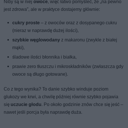
Niby są w niej
owoce
, więc łatwo pomyśleć, że „na pewno
jest zdrowa”, ale w praktyce dostajemy głównie:
cukry proste
– z owoców oraz z dosypanego cukru
(nieraz w naprawdę dużej ilości),
szybkie węglowodany
z makaronu (zwykle z białej
mąki),
śladowe ilości błonnika i białka,
prawie zero tłuszczu i mikroskładników (zwłaszcza gdy
owoce są długo gotowane).
Co z tego wynika? To danie szybko winduje poziom
glukozy we krwi, a chwilę później równie szybko pojawia
się
uczucie głodu
. Po około godzinie znów chce się jeść –
nawet jeśli porcja była naprawdę duża.