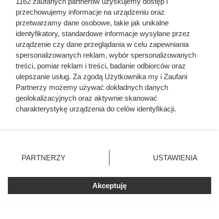
1162 zaufanych partnerów uzyskujemy dostęp i
przechowujemy informacje na urządzeniu oraz
przetwarzamy dane osobowe, takie jak unikalne
identyfikatory, standardowe informacje wysyłane przez
urządzenie czy dane przeglądania w celu zapewniania
spersonalizowanych reklam, wybór spersonalizowanych
treści, pomiar reklam i treści, badanie odbiorców oraz
ulepszanie usług. Za zgodą Użytkownika my i Zaufani
Partnerzy możemy używać dokładnych danych
geolokalizacyjnych oraz aktywnie skanować
charakterystykę urządzenia do celów identyfikacji.
Ponieważ cenimy Twoją prywatność, prosimy o zgodę na
korzystanie z tych technologii poprzez kliknięcie
Dlaczego nikt nie chciał poślubić
„Akceptuję”. Zgoda jest dobrowolna i zawsze możesz ją
syna Jana III Sobieskiego?
zmienić/wycofać klikając przycisk ustawień prywatności
PARTNERZY
USTAWIENIA
Odpowiedź zaskakuje
znajdujący się w lewym dolnym rogu strony
. Niektóre
rodzaje przetwarzania danych nie wymagają zgody
Akceptuję
użytkownika, ale masz prawo sprzeciwić się takiemu
przetwarzaniu. Preferencje będą miały zastosowania tylko
na tej witrynie.