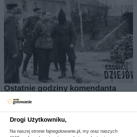
Ostatnie godziny komendanta
Auschwitz. Odtajnione zdjęcia
pokazują, co działo się przed
szubienicą
Drogi Użytkowniku,
Na naszej stronie fajnegotowanie.pl, my oraz naszych