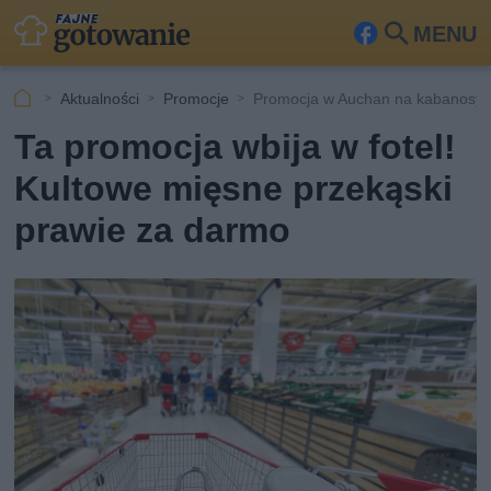
MENU
Fa
Szu
ceb
kaj
Aktualności
Promocje
Promocja w Auchan na kabanosy 
ook
Ta promocja wbija w fotel!
Kultowe mięsne przekąski
prawie za darmo