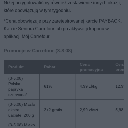
Niżej przygotowaliśmy również zestawienie innych okazji,
które obowiązują w tym tygodniu.
*Cena obowiązuje przy zarejestrowanej karcie PAYBACK,
Karcie Seniora Carrefour lub po aktywacji kuponu w
aplikacji Mój Carrefour
Promocje w Carrefour (3-8.08)
Cena
Cena 
Produkt
Rabat
promocyjna
promo
(3-5.08)
Polska
61%
4,99 zł/kg
12,99 
papryka
czerwona*
(3-5.08) Masło
ekstra,
2+2 gratis
2,99 zł/szt.
5,98 zł
Łaciate, 200 g
(3-5.08) Mleko