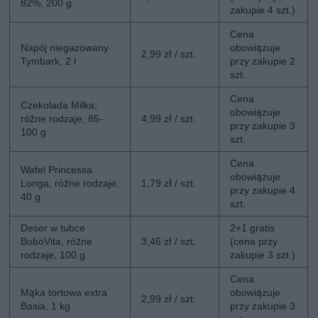
82%, 200 g
zakupie 4 szt.)
Cena
Napój niegazowany
obowiązuje
2,99 zł / szt.
Tymbark, 2 l
przy zakupie 2
szt.
Cena
Czekolada Milka,
obowiązuje
różne rodzaje, 85-
4,99 zł / szt.
przy zakupie 3
100 g
szt.
Cena
Wafel Princessa
obowiązuje
Longa, różne rodzaje,
1,79 zł / szt.
przy zakupie 4
40 g
szt.
Deser w tubce
2+1 gratis
BoboVita, różne
3,46 zł / szt.
(cena przy
rodzaje, 100 g
zakupie 3 szt.)
Cena
Mąka tortowa extra
obowiązuje
2,99 zł / szt.
Basia, 1 kg
przy zakupie 3