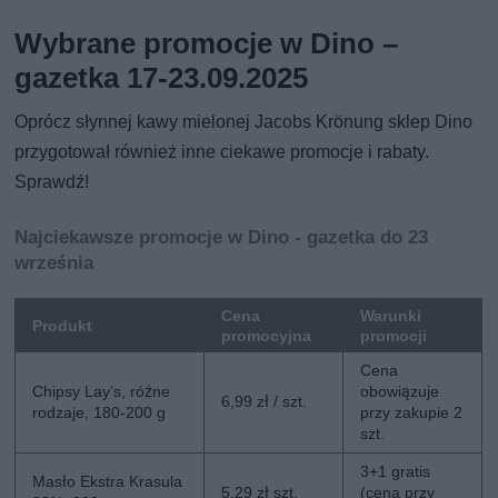
Wybrane promocje w Dino –
gazetka 17-23.09.2025
Oprócz słynnej kawy mielonej Jacobs Krönung sklep Dino
przygotował również inne ciekawe promocje i rabaty.
Sprawdź!
Najciekawsze promocje w Dino - gazetka do 23
września
Cena
Warunki
Produkt
promocyjna
promocji
Cena
Chipsy Lay’s, różne
obowiązuje
6,99 zł / szt.
rodzaje, 180-200 g
przy zakupie 2
szt.
3+1 gratis
Masło Ekstra Krasula
5,29 zł szt.
(cena przy