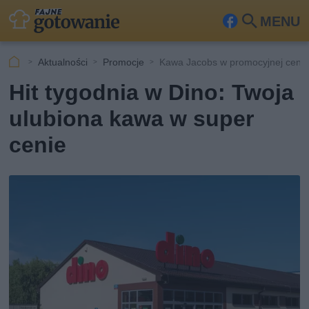
MENU
Fa
Szu
ceb
kaj
Aktualności
Promocje
Kawa Jacobs w promocyjnej cenie
ook
Hit tygodnia w Dino: Twoja
ulubiona kawa w super
cenie