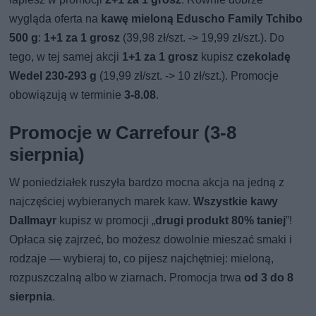
wygląda oferta na
kawę mieloną Eduscho Family Tchibo
500 g
:
1+1 za 1 grosz
(39,98 zł/szt. -> 19,99 zł/szt.). Do
tego, w tej samej akcji
1+1 za 1 grosz
kupisz
czekoladę
Wedel 230-293 g
(19,99 zł/szt. -> 10 zł/szt.). Promocje
obowiązują w terminie
3-8.08
.
Promocje w Carrefour (3-8
sierpnia)
W poniedziałek ruszyła bardzo mocna akcja na jedną z
najczęściej wybieranych marek kaw.
Wszystkie kawy
Dallmayr
kupisz w promocji „
drugi produkt 80% taniej
”!
Opłaca się zajrzeć, bo możesz dowolnie mieszać smaki i
rodzaje — wybieraj to, co pijesz najchętniej: mieloną,
rozpuszczalną albo w ziarnach. Promocja trwa
od 3 do 8
sierpnia
.