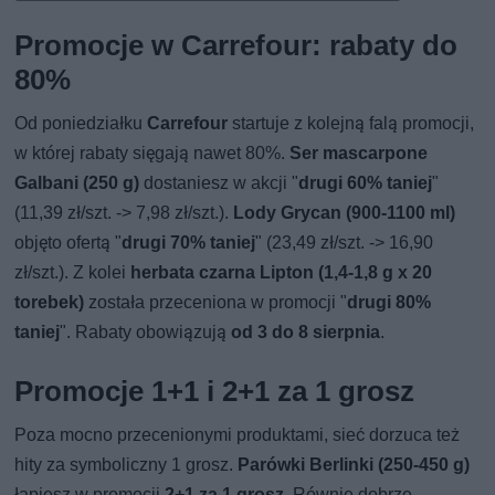
Promocje w Carrefour: rabaty do
80%
Od poniedziałku
Carrefour
startuje z kolejną falą promocji,
w której rabaty sięgają nawet 80%.
Ser mascarpone
Galbani (250 g)
dostaniesz w akcji "
drugi 60% taniej
"
(11,39 zł/szt. -> 7,98 zł/szt.).
Lody Grycan (900-1100 ml)
objęto ofertą "
drugi 70% taniej
" (23,49 zł/szt. -> 16,90
zł/szt.). Z kolei
herbata czarna Lipton (1,4-1,8 g x 20
torebek)
została przeceniona w promocji "
drugi 80%
taniej
". Rabaty obowiązują
od 3 do 8 sierpnia
.
Promocje 1+1 i 2+1 za 1 grosz
Poza mocno przecenionymi produktami, sieć dorzuca też
hity za symboliczny 1 grosz.
Parówki Berlinki (250-450 g)
łapiesz w promocji
2+1 za 1 grosz
. Równie dobrze