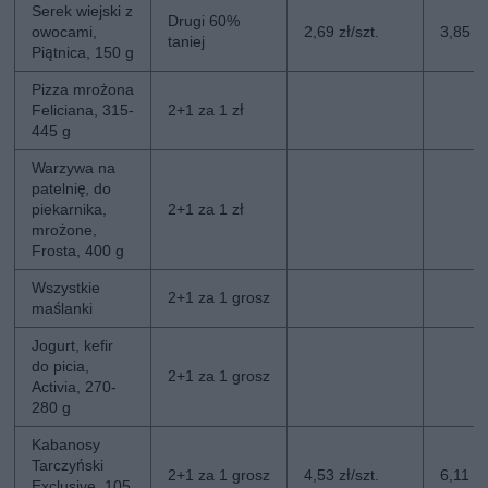
Serek wiejski z
Drugi 60%
owocami,
2,69 zł/szt.
3,85 zł
taniej
Piątnica, 150 g
Pizza mrożona
Feliciana, 315-
2+1 za 1 zł
445 g
Warzywa na
patelnię, do
piekarnika,
2+1 za 1 zł
mrożone,
Frosta, 400 g
Wszystkie
2+1 za 1 grosz
maślanki
Jogurt, kefir
do picia,
2+1 za 1 grosz
Activia, 270-
280 g
Kabanosy
Tarczyński
2+1 za 1 grosz
4,53 zł/szt.
6,11 zł
Exclusive, 105