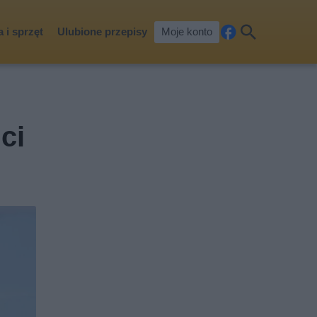
 i sprzęt
Ulubione przepisy
Moje konto
Fa
Szu
ceb
kaj
ook
ci