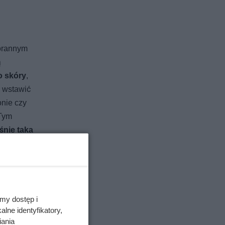
porannym
ą
o skóry
,
i wstawić
onie czy
Tym
śnie taka
my dostęp i
akowaniu
lne identyfikatory,
lają
iania