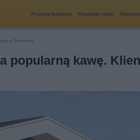
Przepisy kulinarne
Poradniki i diety
Akcesoria
istą w Biedronce
a popularną kawę. Klien