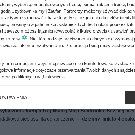
klam, wybór spersonalizowanych treści, pomiar reklam i treści, bad
 zgodą Użytkownika my i Zaufani Partnerzy możemy używać dokład
az aktywnie skanować charakterystykę urządzenia do celów identyfi
ść, prosimy o zgodę na korzystanie z tych technologii poprzez klikn
a i zawsze możesz ją zmienić/wycofać klikając przycisk ustawień pr
ogu strony
. Niektóre rodzaje przetwarzania danych nie wymagaj
 taniej kawy dawno nie było!
iwić się takiemu przetwarzaniu. Preferencje będą miały zastosowania
szymi informacjami, abyś mógł świadomie i komfortowo korzystać z
gółowe informacje dotyczące przetwarzania Twoich danych znajdzi
 co po kilku godzinach stało się z jej poziomem cukru i apetyt
s
oraz po kliknięciu w „Ustawienia”.
USTAWIENIA
tuje 39,99 zł
, czyli o 15 zł i 27% mniej niż poza akcją. Jest jed
łącznie z kartą lub aplikacją Moja Biedronka
. Bez niej przy
odatkowo sieć ustaliła ograniczenie —
dzienny limit to 4 opa