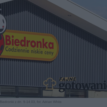
Biedronki z dn. 9-14.03, fot. Adrian White