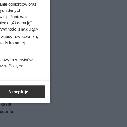
anie odbiorców oraz
nych danych
kacji. Ponieważ
ięcie „Akceptuję”.
ywatności znajdujący
ą zgody użytkownika,
 tylko na tej
 naszych serwisów
esz w
Polityce
em
Akceptuję
nak
 kasie
kowania