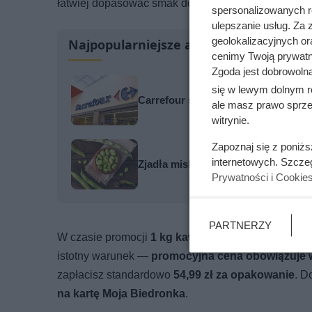
łatwiej dopasować smak do własnych upodobań.
spersonalizowanych re
ulepszanie usług. Za
geolokalizacyjnych or
Najpopularniejsze artykuły
cenimy Twoją prywatno
Zgoda jest dobrowoln
się w lewym dolnym r
Carrefour szaleje z promocjami. Tak
ale masz prawo sprzec
witrynie.
Zapoznaj się z poniż
internetowych. Szcze
Zjadła miskę ugotowanego bobu. Oto
Prywatności i Cookie
PARTNERZY
W czasie promocji
1 kg kawy Cafe d'or Forza kosz
istotny warunek —
promocyjna cena obowiązuje wy
zapłacisz standardowo
54,99 zł za opakowanie
. D
na kartę Moja Biedronka
.