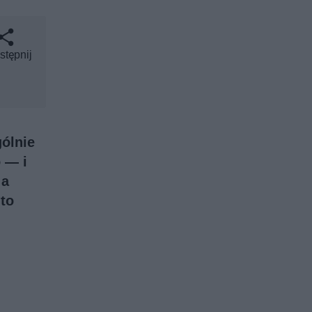
stępnij
ólnie
 — i
 a
to