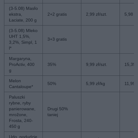
(3-5.08) Masło
ekstra,
2+2 gratis
2,99 zł/szt.
5,98 zł
Łaciate, 200 g
(3-5.08) Mleko
UHT 1,5%,
3+3 gratis
3,2%, Simpl, 1
l*
Margaryna,
ProActiv, 400
35%
9,99 zł/szt.
15,39 z
g
Melon
50%
5,99 zł/kg
11,99 
Cantaloupe*
Paluszki
rybne, ryby
panierowane,
Drugi 50%
mrożone,
taniej
Frosta, 240-
450 g
Udo, podudzie