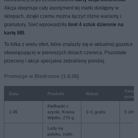
Akcja obejmuje cały asortyment tej marki dostępny w
sklepach, dzięki czemu można łączyć różne warianty i
gramatury. Sieć wprowadziła
limit 4 sztuk dziennie na
kartę MB
.
To kilka z wielu ofert, które znalazły się w aktualnej gazetce
obowiązującej w pierwszych dniach czerwca. Pozostałe
przeceny i akcje specjalne zebraliśmy poniżej.
Promocje w Biedronce (1-6.06)
Cena
Data
Produkt
Rabat
promo
Kiełbaski z
1.06
szynki, Kraina
1+1 gratis
5 zł/szt
Wędlin, 270 g
Lody na
patyku, rożki,