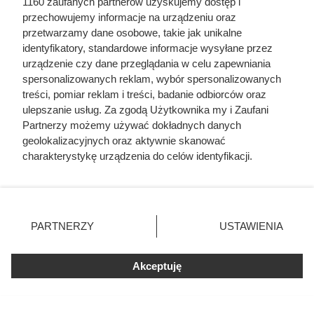
1160 zaufanych partnerów uzyskujemy dostęp i
Czytaj także:
przechowujemy informacje na urządzeniu oraz
przetwarzamy dane osobowe, takie jak unikalne
Szaleństwo w Rossmannie. 65 zł zamiast 589 zł za
identyfikatory, standardowe informacje wysyłane przez
kultowe perfumy!
urządzenie czy dane przeglądania w celu zapewniania
spersonalizowanych reklam, wybór spersonalizowanych
treści, pomiar reklam i treści, badanie odbiorców oraz
Duża puszka 800 g za 5,49 zł w Dino. Posiłek na 2
ulepszanie usług. Za zgodą Użytkownika my i Zaufani
dni wychodzi poniżej 6 zł
Partnerzy możemy używać dokładnych danych
geolokalizacyjnych oraz aktywnie skanować
Luksusowa kawa z Italii drastycznie przeceniona
charakterystykę urządzenia do celów identyfikacji.
w Dino. Polacy wykupują ją na pęczki!
Ponieważ cenimy Twoją prywatność, prosimy o zgodę na
korzystanie z tych technologii poprzez kliknięcie
„Akceptuję”. Zgoda jest dobrowolna i zawsze możesz ją
Kultowa kawa z półki premium mocno
zmienić/wycofać klikając przycisk ustawień prywatności
przeceniona. Klienci kupują na zapas
PARTNERZY
USTAWIENIA
znajdujący się w lewym dolnym rogu strony
. Niektóre
rodzaje przetwarzania danych nie wymagają zgody
W Biedronce trwa prawdziwe polowanie na
Akceptuję
użytkownika, ale masz prawo sprzeciwić się takiemu
promocje. Niektóre produkty są tańsze nawet o
przetwarzaniu. Preferencje będą miały zastosowania tylko
90%
na tej witrynie.