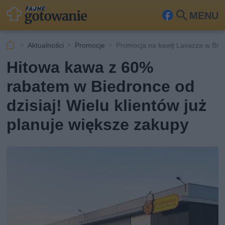
MENU
Fa
Szu
ceb
kaj
Aktualności
Promocje
Promocja na kawę Lavazza w Bie
ook
Hitowa kawa z 60%
rabatem w Biedronce od
dzisiaj! Wielu klientów już
planuje większe zakupy