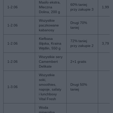
Masło ekstra,
60% taniej
1-2.06
Mleczna
1,99 zł
przy zakupie 3
Dolina, 200 g
Wszystkie
Drugi 70%
1-2.06
paczkowane
taniej
kabanosy
Kiełbasa
72% taniej
1-2.06
śląska, Kraina
3,79 zł
przy zakupie 2
Wędlin, 550 g
Wszystkie sery
1-2.06
Camembert
2+1 gratis
Delikate
Wszystkie
soki,
smoothies,
Drugi 50%
1-3.06
napoje, sałaty
taniej
i lunchboxy
Vital Fresh
Woda
mineralna