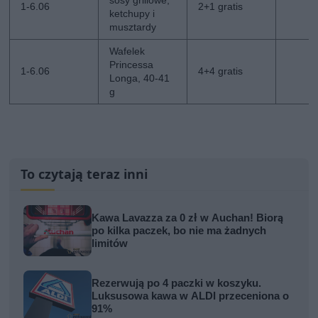
1-6.06
2+1 gratis
ketchupy i
musztardy
Wafelek
Princessa
1-6.06
4+4 gratis
Longa, 40-41
g
To czytają teraz inni
Kawa Lavazza za 0 zł w Auchan! Biorą
po kilka paczek, bo nie ma żadnych
limitów
Rezerwują po 4 paczki w koszyku.
Luksusowa kawa w ALDI przeceniona o
91%