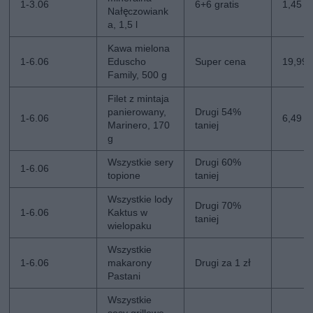
1-3.06
6+6 gratis
1,45 zł
Nałęczowiank
a, 1,5 l
Kawa mielona
1-6.06
Eduscho
Super cena
19,99 z
Family, 500 g
Filet z mintaja
panierowany,
Drugi 54%
1-6.06
6,49 zł
Marinero, 170
taniej
g
Wszystkie sery
Drugi 60%
1-6.06
topione
taniej
Wszystkie lody
Drugi 70%
1-6.06
Kaktus w
taniej
wielopaku
Wszystkie
1-6.06
makarony
Drugi za 1 zł
Pastani
Wszystkie
sosy grillowe,