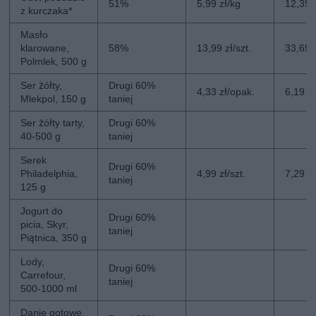
51%
5,99 zł/kg
12,39 
z kurczaka*
Masło
klarowane,
58%
13,99 zł/szt.
33,69 z
Polmlek, 500 g
Ser żółty,
Drugi 60%
4,33 zł/opak.
6,19 z
Mlekpol, 150 g
taniej
Ser żółty tarty,
Drugi 60%
40-500 g
taniej
Serek
Drugi 60%
Philadelphia,
4,99 zł/szt.
7,29 zł
taniej
125 g
Jogurt do
Drugi 60%
picia, Skyr,
taniej
Piątnica, 350 g
Lody,
Drugi 60%
Carrefour,
taniej
500-1000 ml
Danie gotowe,