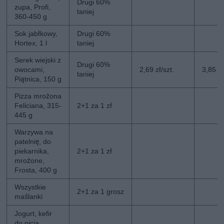
Drugi 60%
zupa, Profi,
taniej
360-450 g
Sok jabłkowy,
Drugi 60%
Hortex, 1 l
taniej
Serek wiejski z
Drugi 60%
owocami,
2,69 zł/szt.
3,85 zł
taniej
Piątnica, 150 g
Pizza mrożona
Feliciana, 315-
2+1 za 1 zł
445 g
Warzywa na
patelnię, do
piekarnika,
2+1 za 1 zł
mrożone,
Frosta, 400 g
Wszystkie
2+1 za 1 grosz
maślanki
Jogurt, kefir
do picia,