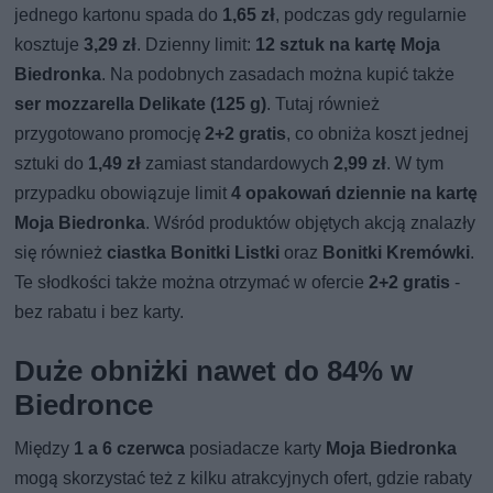
jednego kartonu spada do
1,65 zł
, podczas gdy regularnie
kosztuje
3,29 zł
. Dzienny limit:
12 sztuk na kartę Moja
Biedronka
. Na podobnych zasadach można kupić także
ser mozzarella Delikate (125 g)
. Tutaj również
przygotowano promocję
2+2 gratis
, co obniża koszt jednej
sztuki do
1,49 zł
zamiast standardowych
2,99 zł
. W tym
przypadku obowiązuje limit
4 opakowań dziennie na kartę
Moja Biedronka
. Wśród produktów objętych akcją znalazły
się również
ciastka Bonitki Listki
oraz
Bonitki Kremówki
.
Te słodkości także można otrzymać w ofercie
2+2 gratis
-
bez rabatu i bez karty.
Duże obniżki nawet do 84% w
Biedronce
Między
1 a 6 czerwca
posiadacze karty
Moja Biedronka
mogą skorzystać też z kilku atrakcyjnych ofert, gdzie rabaty