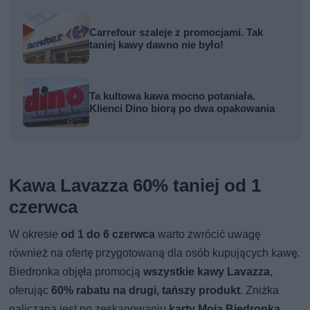
Carrefour szaleje z promocjami. Tak
taniej kawy dawno nie było!
Ta kultowa kawa mocno potaniała.
Klienci Dino biorą po dwa opakowania
Kawa Lavazza 60% taniej od 1
czerwca
W okresie
od 1 do 6 czerwca
warto zwrócić uwagę
również na ofertę przygotowaną dla osób kupujących kawę.
Biedronka objęła promocją
wszystkie kawy Lavazza
,
oferując
60% rabatu na drugi, tańszy produkt
. Zniżka
naliczana jest po zeskanowaniu
karty Moja Biedronka
.