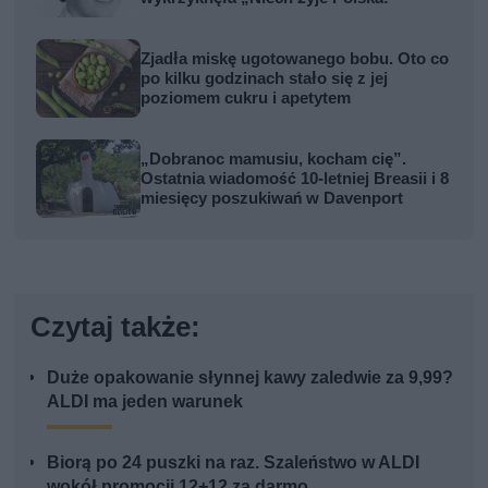
Zjadła miskę ugotowanego bobu. Oto co
po kilku godzinach stało się z jej
poziomem cukru i apetytem
„Dobranoc mamusiu, kocham cię”.
Ostatnia wiadomość 10-letniej Breasii i 8
miesięcy poszukiwań w Davenport
Czytaj także:
Duże opakowanie słynnej kawy zaledwie za 9,99?
ALDI ma jeden warunek
Biorą po 24 puszki na raz. Szaleństwo w ALDI
wokół promocji 12+12 za darmo