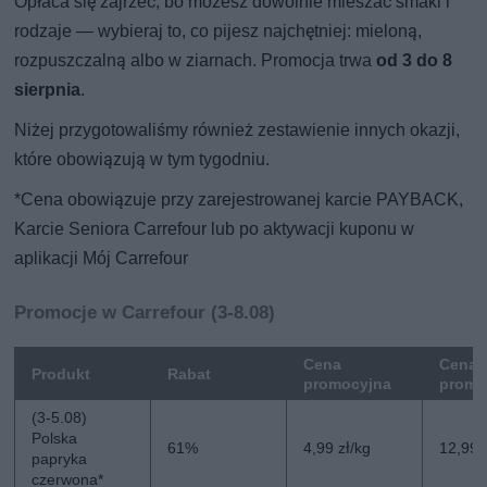
Opłaca się zajrzeć, bo możesz dowolnie mieszać smaki i
rodzaje — wybieraj to, co pijesz najchętniej: mieloną,
rozpuszczalną albo w ziarnach. Promocja trwa
od 3 do 8
sierpnia
.
Niżej przygotowaliśmy również zestawienie innych okazji,
które obowiązują w tym tygodniu.
*Cena obowiązuje przy zarejestrowanej karcie PAYBACK,
Karcie Seniora Carrefour lub po aktywacji kuponu w
aplikacji Mój Carrefour
Promocje w Carrefour (3-8.08)
Cena
Cena 
Produkt
Rabat
promocyjna
promo
(3-5.08)
Polska
61%
4,99 zł/kg
12,99 
papryka
czerwona*