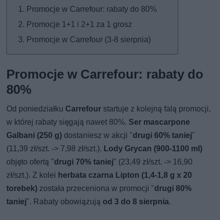
Promocje w Carrefour: rabaty do 80%
Promocje 1+1 i 2+1 za 1 grosz
Promocje w Carrefour (3-8 sierpnia)
Promocje w Carrefour: rabaty do
80%
Od poniedziałku
Carrefour
startuje z kolejną falą promocji,
w której rabaty sięgają nawet 80%.
Ser mascarpone
Galbani (250 g)
dostaniesz w akcji "
drugi 60% taniej
"
(11,39 zł/szt. -> 7,98 zł/szt.).
Lody Grycan (900-1100 ml)
objęto ofertą "
drugi 70% taniej
" (23,49 zł/szt. -> 16,90
zł/szt.). Z kolei
herbata czarna Lipton (1,4-1,8 g x 20
torebek)
została przeceniona w promocji "
drugi 80%
taniej
". Rabaty obowiązują
od 3 do 8 sierpnia
.