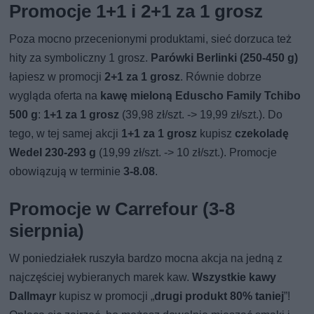
Promocje 1+1 i 2+1 za 1 grosz
Poza mocno przecenionymi produktami, sieć dorzuca też
hity za symboliczny 1 grosz.
Parówki Berlinki (250-450 g)
łapiesz w promocji
2+1 za 1 grosz
. Równie dobrze
wygląda oferta na
kawę mieloną Eduscho Family Tchibo
500 g
:
1+1 za 1 grosz
(39,98 zł/szt. -> 19,99 zł/szt.). Do
tego, w tej samej akcji
1+1 za 1 grosz
kupisz
czekoladę
Wedel 230-293 g
(19,99 zł/szt. -> 10 zł/szt.). Promocje
obowiązują w terminie
3-8.08
.
Promocje w Carrefour (3-8
sierpnia)
W poniedziałek ruszyła bardzo mocna akcja na jedną z
najczęściej wybieranych marek kaw.
Wszystkie kawy
Dallmayr
kupisz w promocji „
drugi produkt 80% taniej
”!