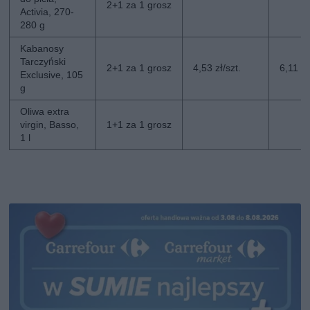
2+1 za 1 grosz
Activia, 270-
280 g
Kabanosy
Tarczyński
2+1 za 1 grosz
4,53 zł/szt.
6,11 zł
Exclusive, 105
g
Oliwa extra
virgin, Basso,
1+1 za 1 grosz
1 l