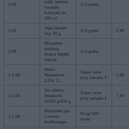
tubki, lodowe
1.06
1+1 gratis
kanapki,
kubeczki do
280 ml
Jajko Kinder
1.06
2+2 gratis
2,99 zł
Joy, 20 g
Wszystkie
kiełbasy
2.06
1+1 gratis
Kraina Wędlin
Nature
Mleko
Super cena
1-2.06
Wypasione
1,99 zł
przy zakupie 3
3,2%, 1 l
Ser plastry,
Super cena
1-2.06
Światowid,
7,49 zł
przy zakupie 2
2x250 g/500 g
Wszystkie jaja
Drugi 50%
1-2.06
z chowu
taniej
ściółkowego