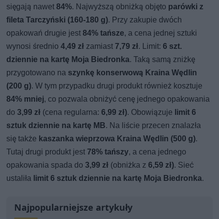
sięgają nawet
84%
. Najwyższą obniżką objęto
parówki z
fileta Tarczyński (160-180 g)
. Przy zakupie dwóch
opakowań drugie jest
84% tańsze
, a cena jednej sztuki
wynosi średnio
4,49 zł
zamiast
7,79 zł
. Limit:
6 szt.
dziennie na kartę Moja Biedronka
. Taką samą zniżkę
przygotowano na
szynkę konserwową Kraina Wędlin
(200 g)
. W tym przypadku drugi produkt również kosztuje
84% mniej
, co pozwala obniżyć cenę jednego opakowania
do
3,99 zł
(cena regularna:
6,99 zł)
. Obowiązuje
limit 6
sztuk dziennie na kartę MB
. Na liście przecen znalazła
się także
kaszanka wieprzowa Kraina Wędlin (500 g)
.
Tutaj drugi produkt jest
78% tańszy
, a cena jednego
opakowania spada do
3,99 zł
(obniżka z
6,59 zł)
. Sieć
ustaliła
limit 6 sztuk dziennie na kartę Moja Biedronka
.
Najpopularniejsze artykuły