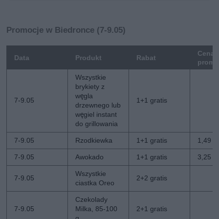
Promocje w Biedronce (7-9.05)
Cena
Data
Produkt
Rabat
promo
Wszystkie
brykiety z
węgla
7-9.05
1+1 gratis
drzewnego lub
węgiel instant
do grillowania
7-9.05
Rzodkiewka
1+1 gratis
1,49 zł
7-9.05
Awokado
1+1 gratis
3,25 zł
Wszystkie
7-9.05
2+2 gratis
ciastka Oreo
Czekolady
7-9.05
Milka, 85-100
2+1 gratis
g