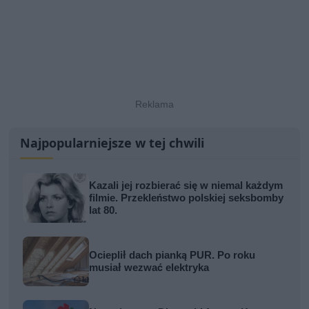
Najpopularniejsze w tej chwili
Kazali jej rozbierać się w niemal każdym
filmie. Przekleństwo polskiej seksbomby
lat 80.
Ocieplił dach pianką PUR. Po roku
musiał wezwać elektryka