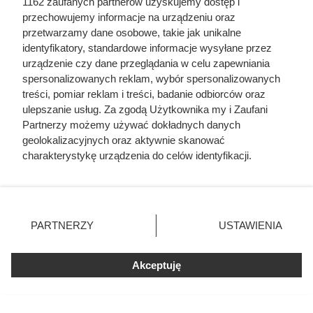
1162 zaufanych partnerów uzyskujemy dostęp i
przechowujemy informacje na urządzeniu oraz
przetwarzamy dane osobowe, takie jak unikalne
identyfikatory, standardowe informacje wysyłane przez
urządzenie czy dane przeglądania w celu zapewniania
spersonalizowanych reklam, wybór spersonalizowanych
treści, pomiar reklam i treści, badanie odbiorców oraz
ulepszanie usług. Za zgodą Użytkownika my i Zaufani
Partnerzy możemy używać dokładnych danych
geolokalizacyjnych oraz aktywnie skanować
charakterystykę urządzenia do celów identyfikacji.
Ponieważ cenimy Twoją prywatność, prosimy o zgodę na
korzystanie z tych technologii poprzez kliknięcie
„Akceptuję”. Zgoda jest dobrowolna i zawsze możesz ją
zmienić/wycofać klikając przycisk ustawień prywatności
Doprowadził do śmierci większej
PARTNERZY
USTAWIENIA
znajdujący się w lewym dolnym rogu strony
. Niektóre
liczby ludzi niż Hitler i Stalin
rodzaje przetwarzania danych nie wymagają zgody
razem wzięci. Mimo to czczą go
Akceptuję
użytkownika, ale masz prawo sprzeciwić się takiemu
przetwarzaniu. Preferencje będą miały zastosowania tylko
jako bohatera
na tej witrynie.