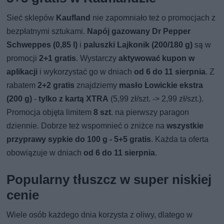
Sieć sklepów
Kaufland
nie zapomniało też o promocjach z
bezpłatnymi sztukami.
Napój gazowany Dr Pepper
Schweppes (0,85 l)
i
paluszki Lajkonik (200/180 g)
są w
promocji
2+1 gratis
. Wystarczy
aktywować kupon w
aplikacji
i wykorzystać go w dniach
od 6 do 11 sierpnia
. Z
rabatem
2+2 gratis
znajdziemy
masło Łowickie ekstra
(200 g)
-
tylko z kartą XTRA
(5,99 zł/szt. -> 2,99 zł/szt.).
Promocja objęta limitem
8 szt
. na pierwszy paragon
dziennie. Dobrze też wspomnieć o zniżce na
wszystkie
przyprawy sypkie do 100 g - 5+5 gratis
. Każda ta oferta
obowiązuje w dniach
od 6 do 11 sierpnia
.
Popularny tłuszcz w super niskiej
cenie
Wiele osób każdego dnia korzysta z oliwy, dlatego w