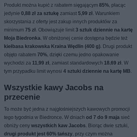
Produkt można kupić z rabatem sięgającym
85%
, płacąc
jedynie
0,88 zł za sztukę
zamiast
5,99 zł
. Warunkiem
skorzystania z oferty jest zakup innych produktów za
minimum
75 zł
. Obowiązuje limit
3 sztuk dziennie na kartę
Moja Biedronka
. W obniżonej cenie dostępna będzie też
kiełbasa krakowska Kraina Wędlin (400 g)
. Drugi produkt
objęto rabatem
70%
, dzięki czemu jedno opakowanie
wychodzi za
11,99 zł
, zamiast standardowych
18,69 zł
. W
tym przypadku limit wynosi
4 sztuki dziennie na kartę MB
.
Wszystkie kawy Jacobs na
przecenie
To może być jedna z najgłośniejszych kawowych promocji
tego tygodnia w Biedronce. W dniach
od
7 do 9 maja
sieć
obniży ceny
wszystkich kaw Jacobs
. Biorąc dwie sztuki,
drugi produkt jest 60% tańszy
, przy czym można