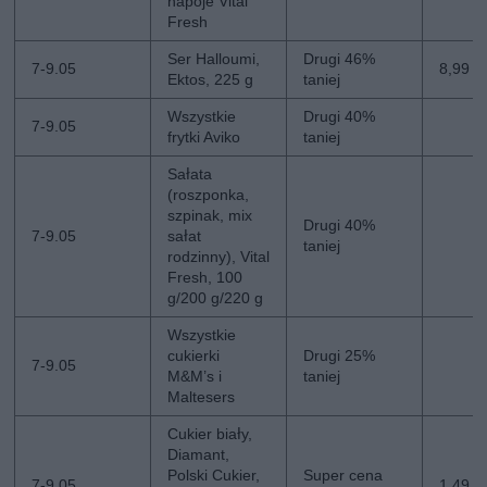
napoje Vital
Fresh
Ser Halloumi,
Drugi 46%
7-9.05
8,99 zł
Ektos, 225 g
taniej
Wszystkie
Drugi 40%
7-9.05
frytki Aviko
taniej
Sałata
(roszponka,
szpinak, mix
Drugi 40%
7-9.05
sałat
taniej
rodzinny), Vital
Fresh, 100
g/200 g/220 g
Wszystkie
cukierki
Drugi 25%
7-9.05
M&M’s i
taniej
Maltesers
Cukier biały,
Diamant,
Polski Cukier,
Super cena
7-9.05
1,49 zł