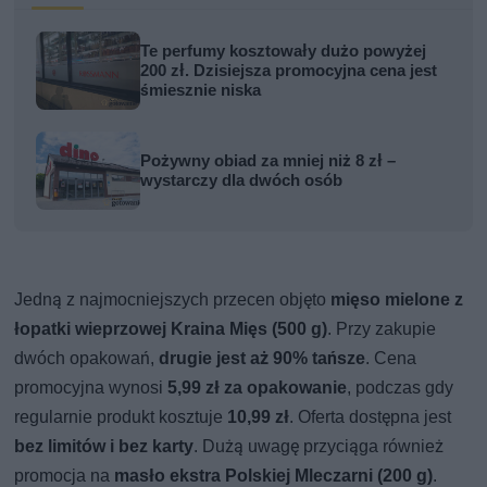
Te perfumy kosztowały dużo powyżej
200 zł. Dzisiejsza promocyjna cena jest
śmiesznie niska
Pożywny obiad za mniej niż 8 zł –
wystarczy dla dwóch osób
Jedną z najmocniejszych przecen objęto
mięso mielone z
łopatki wieprzowej Kraina Mięs (500 g)
. Przy zakupie
dwóch opakowań,
drugie jest aż 90% tańsze
. Cena
promocyjna wynosi
5,99 zł za opakowanie
, podczas gdy
regularnie produkt kosztuje
10,99 zł
. Oferta dostępna jest
bez limitów i bez karty
. Dużą uwagę przyciąga również
promocja na
masło ekstra Polskiej Mleczarni (200 g)
.