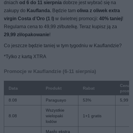
dniach
od 6 do 11 sierpnia
dobrze jest wybrać się na
zakupy do
Kauflanda.
Będzie tam
oliwa z oliwek extra
virgin Costa d’Oro (1 l)
w świetnej promocji:
40% taniej
!
Regularna cena to 49,99 zł/butelkę. Teraz kupisz ją za
29,99 zł/opakowanie
!
Co jeszcze będzie taniej w tym tygodniu w Kauflandzie?
*Tylko z kartą XTRA
Promocje w Kauflandzie (6-11 sierpnia)
Cena
Data
Produkt
Rabat
promo
8.08
Paraguayo
53%
5,99 zł
Wszystkie
8.08
wielopaki
1+1 gratis
lodów
Masło ekstra