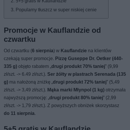
5+5 gratis w Kauflandzie
Popularny tłuszcz w super niskiej cenie
Promocje w Kauflandzie od
czwartku
Od czwartku (
6 sierpnia
) w
Kauflandzie
na klientów
czekają super promocje.
Pizzę Guseppe Dr. Oetker (440-
335 g)
objęto rabatem „
drugi produkt 70% taniej
” (9,99
zł/szt. -> 6.49 zł/szt.).
Ser żółty w plastrach Serenada (135
g)
ma nałożoną zniżkę „
drugi produkt 72% taniej
” (5,49
zł/szt. -> 3,49 zł/szt.).
Mąka marki Młynpol (1 kg)
otrzymała
najwyższą promocję: „
drugi produkt 80% taniej
” (2,99
zł/szt. -> 1,79 zł/szt.). Z powyższych obniżek skorzystasz
do 11 sierpnia
.
5+5 gratis w Kauflandzie