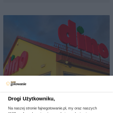
Duża puszka 800 g za 5,49 zł w
Drogi Użytkowniku,
Dino. Posiłek na 2 dni wychodzi
poniżej 6 zł
Na naszej stronie fajnegotowanie.pl, my oraz naszych