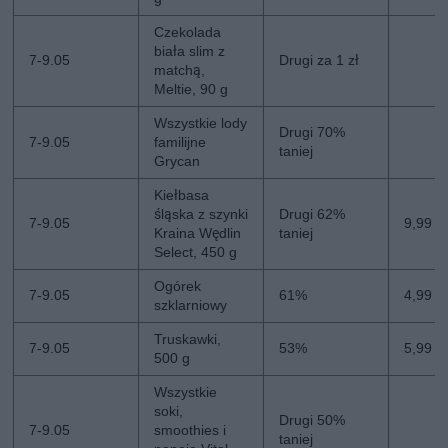
Czekolada
biała slim z
7-9.05
Drugi za 1 zł
matchą,
Meltie, 90 g
Wszystkie lody
Drugi 70%
7-9.05
familijne
taniej
Grycan
Kiełbasa
śląska z szynki
Drugi 62%
7-9.05
9,99 zł
Kraina Wędlin
taniej
Select, 450 g
Ogórek
7-9.05
61%
4,99 zł
szklarniowy
Truskawki,
7-9.05
53%
5,99 z
500 g
Wszystkie
soki,
Drugi 50%
7-9.05
smoothies i
taniej