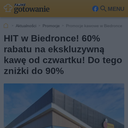
MENU
Fa
Szu
ceb
kaj
Aktualności
Promocje
Promocje kawowe w Biedronce
ook
HIT w Biedronce! 60%
rabatu na ekskluzywną
kawę od czwartku! Do tego
zniżki do 90%