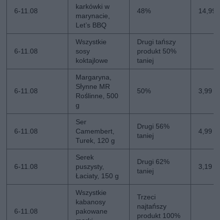
karkówki w
6-11.08
48%
14,99 
marynacie,
Let’s BBQ
Wszystkie
Drugi tańszy
6-11.08
sosy
produkt 50%
koktajlowe
taniej
Margaryna,
Słynne MR
6-11.08
50%
3,99 z
Roślinne, 500
g
Ser
Drugi 56%
6-11.08
Camembert,
4,99 zł
taniej
Turek, 120 g
Serek
Drugi 62%
6-11.08
puszysty,
3,19 zł
taniej
Łaciaty, 150 g
Wszystkie
Trzeci
kabanosy
najtańszy
6-11.08
pakowane
produkt 100%