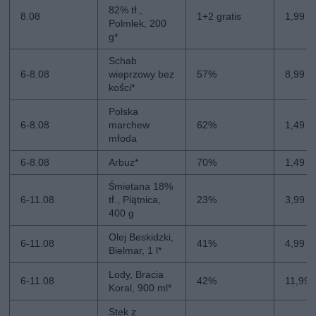
82% tł.,
8.08
1+2 gratis
1,99 zł
Polmlek, 200
g*
Schab
6-8.08
wieprzowy bez
57%
8,99 zł
kości*
Polska
6-8.08
marchew
62%
1,49 zł
młoda
6-8.08
Arbuz*
70%
1,49 zł
Śmietana 18%
6-11.08
tł., Piątnica,
23%
3,99 zł
400 g
Olej Beskidzki,
6-11.08
41%
4,99 zł
Bielmar, 1 l*
Lody, Bracia
6-11.08
42%
11,99 
Koral, 900 ml*
Stek z