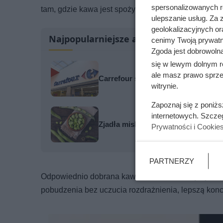
spersonalizowanych re
tam, gdzie kawa jest spożywana przez wiele osób.
ulepszanie usług. Za
geolokalizacyjnych or
Najpopularniejsze artykuły
cenimy Twoją prywatno
Zgoda jest dobrowoln
się w lewym dolnym r
ale masz prawo sprzec
Carrefour szaleje z promocjami. Tak
witrynie.
Zapoznaj się z poniż
internetowych. Szcze
Zjadła miskę ugotowanego bobu. Oto
Prywatności i Cookie
PARTNERZY
Odpowiednio dobrana kawa to znacznie więcej niż t
pobudzenia bez uczucia rozdrażnienia, lepszą konc