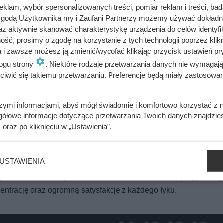
klam, wybór spersonalizowanych treści, pomiar reklam i treści, bad
 zgodą Użytkownika my i Zaufani Partnerzy możemy używać dokład
az aktywnie skanować charakterystykę urządzenia do celów identyfi
ść, prosimy o zgodę na korzystanie z tych technologii poprzez klikn
a i zawsze możesz ją zmienić/wycofać klikając przycisk ustawień pr
ogu strony
. Niektóre rodzaje przetwarzania danych nie wymagaj
iwić się takiemu przetwarzaniu. Preferencje będą miały zastosowania
 taniej kawy dawno nie było!
szymi informacjami, abyś mógł świadomie i komfortowo korzystać z
gółowe informacje dotyczące przetwarzania Twoich danych znajdzi
 co po kilku godzinach stało się z jej poziomem cukru i apetyt
s
oraz po kliknięciu w „Ustawienia”.
USTAWIENIA
ylko dawka kofeiny. Café d’Or Bilanciato dostarcza przyjemneg
entrację oraz ogromną satysfakcję z każdego łyku.