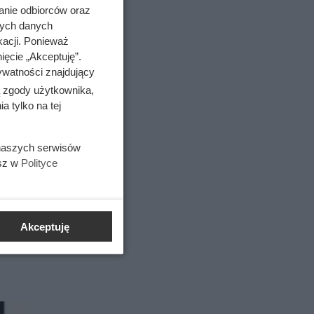
anie odbiorców oraz
nych danych
kacji. Ponieważ
ięcie „Akceptuję”.
ywatności znajdujący
ą zgody użytkownika,
 tylko na tej
 naszych serwisów
esz w
Polityce
em
Akceptuję
o