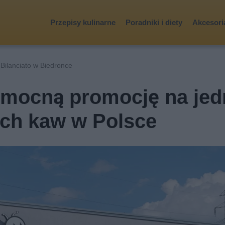
Przepisy kulinarne
Poradniki i diety
Akcesoria
Bilanciato w Biedronce
 mocną promocję na jed
ych kaw w Polsce