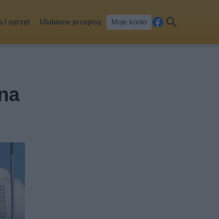
 i sprzęt
Ulubione przepisy
Moje konto
Fa
Szu
ceb
kaj
ook
na