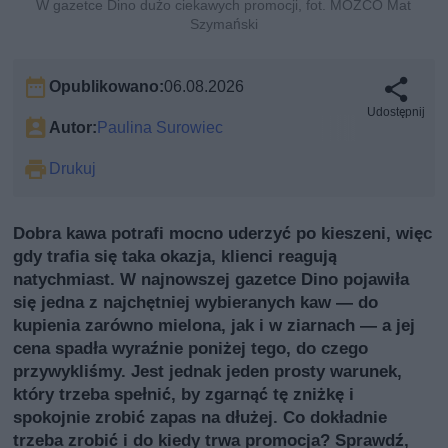
W gazetce Dino dużo ciekawych promocji, fot. MOZCO Mat
Szymański
Opublikowano:
06.08.2026
Udostępnij
Autor:
Paulina Surowiec
Drukuj
Dobra kawa potrafi mocno uderzyć po kieszeni, więc
gdy trafia się taka okazja, klienci reagują
natychmiast. W najnowszej gazetce Dino pojawiła
się jedna z najchętniej wybieranych kaw — do
kupienia zarówno mielona, jak i w ziarnach — a jej
cena spadła wyraźnie poniżej tego, do czego
przywykliśmy. Jest jednak jeden prosty warunek,
który trzeba spełnić, by zgarnąć tę zniżkę i
spokojnie zrobić zapas na dłużej. Co dokładnie
trzeba zrobić i do kiedy trwa promocja? Sprawdź,