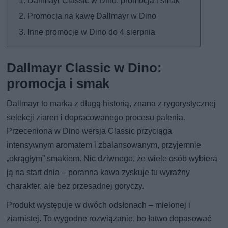
Dallmayr Classic w Dino: promocja i smak
Promocja na kawę Dallmayr w Dino
Inne promocje w Dino do 4 sierpnia
Dallmayr Classic w Dino:
promocja i smak
Dallmayr to marka z długą historią, znana z rygorystycznej
selekcji ziaren i dopracowanego procesu palenia.
Przeceniona w Dino wersja Classic przyciąga
intensywnym aromatem i zbalansowanym, przyjemnie
„okrągłym” smakiem. Nic dziwnego, że wiele osób wybiera
ją na start dnia – poranna kawa zyskuje tu wyraźny
charakter, ale bez przesadnej goryczy.
Produkt występuje w dwóch odsłonach – mielonej i
ziarnistej. To wygodne rozwiązanie, bo łatwo dopasować