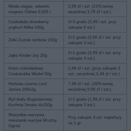
Woda niegaz. witamin.
2,99 zł / szt. (21% taniej,
magnez Oshee 0,555 l
wcześniej 3,79 zł / szt.)
Czekolada strawberry
3+3 gratis (3,49 / szt. przy
yoghurt Milka 100g
zakupie 6 szt.)
2+1 gratis (2,66 zł / szt. przy
Żelki Zozole rainbow 150g
zakupie 3 szt.)
2+1 gratis (3,99 zł / szt. przy
Jajko Kinder Joy 20g
zakupie 3 szt.)
Krem czekoladowy
2,49 zł / szt. (przy zakupie 3
Czekotubka Wedel 50g
szt.; wcześniej 3,49 zł / szt.)
Herbata czarna Lord
7,99 zł / szt. (20% taniej,
James 100x2g
wcześniej 9,99 zł / szt.)
Ryż biały długoziarnisty
2+1 gratis (1,99 zł / szt. przy
Kuchnia Smaku 4x150g
zakupie 3 szt.)
Wszystkie warzywa,
Przy zakupie 3 szt. najtańszy
mieszanki warzyw Mroźny
za 1 gr
Ogród