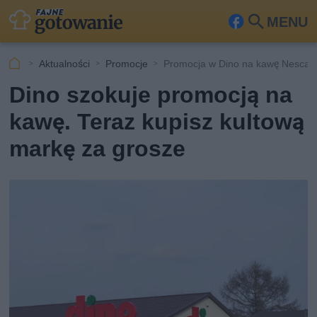
MENU
Fa
Szu
ceb
kaj
Aktualności
Promocje
Promocja w Dino na kawę Nescaf
ook
Dino szokuje promocją na
kawę. Teraz kupisz kultową
markę za grosze