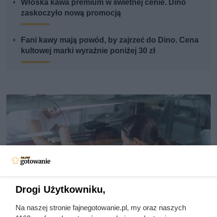
Włoska kawa premium w świetnej cenie. Dino
zaskoczyło nową promocją
Fani kawy mają powód, by zajrzeć do Dino. Cena
kultowej marki wyraźnie poniżej 30 zł
Drogi Użytkowniku,
Na naszej stronie fajnegotowanie.pl, my oraz naszych