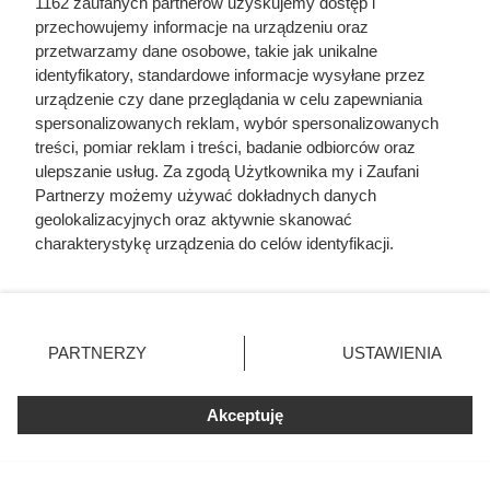
1162 zaufanych partnerów uzyskujemy dostęp i
przechowujemy informacje na urządzeniu oraz
Dziennikarze ujawnili
przetwarzamy dane osobowe, takie jak unikalne
identyfikatory, standardowe informacje wysyłane przez
pochodzenie mięsa z Dino. Klienci
urządzenie czy dane przeglądania w celu zapewniania
zaskoczeni
spersonalizowanych reklam, wybór spersonalizowanych
treści, pomiar reklam i treści, badanie odbiorców oraz
ulepszanie usług. Za zgodą Użytkownika my i Zaufani
Partnerzy możemy używać dokładnych danych
geolokalizacyjnych oraz aktywnie skanować
charakterystykę urządzenia do celów identyfikacji.
Ponieważ cenimy Twoją prywatność, prosimy o zgodę na
korzystanie z tych technologii poprzez kliknięcie
„Akceptuję”. Zgoda jest dobrowolna i zawsze możesz ją
zmienić/wycofać klikając przycisk ustawień prywatności
PARTNERZY
USTAWIENIA
znajdujący się w lewym dolnym rogu strony
. Niektóre
rodzaje przetwarzania danych nie wymagają zgody
Akceptuję
użytkownika, ale masz prawo sprzeciwić się takiemu
przetwarzaniu. Preferencje będą miały zastosowania tylko
na tej witrynie.