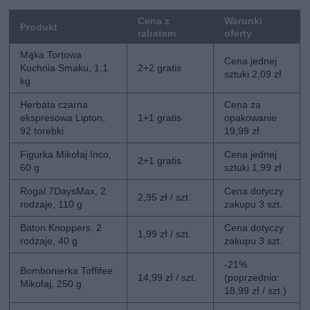
Cena z
Warunki
Produkt
rabatem
oferty
Mąka Tortowa
Cena jednej
Kuchnia Smaku, 1,1
2+2 gratis
sztuki 2,09 zł
kg
Herbata czarna
Cena za
ekspresowa Lipton,
1+1 gratis
opakowanie
92 torebki
19,99 zł
Figurka Mikołaj Inco,
Cena jednej
2+1 gratis
60 g
sztuki 1,99 zł
Rogal 7DaysMax, 2
Cena dotyczy
2,95 zł / szt.
rodzaje, 110 g
zakupu 3 szt.
Baton Knoppers, 2
Cena dotyczy
1,99 zł / szt.
rodzaje, 40 g
zakupu 3 szt.
-21%
Bombonierka Toffifee
14,99 zł / szt.
(poprzednio:
Mikołaj, 250 g
18,99 zł / szt.)