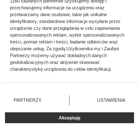
1160 zaufanych partnerów uzyskujemy dostęp i
jako bohatera
przechowujemy informacje na urządzeniu oraz
przetwarzamy dane osobowe, takie jak unikalne
identyfikatory, standardowe informacje wysyłane przez
urządzenie czy dane przeglądania w celu zapewniania
spersonalizowanych reklam, wybór spersonalizowanych
treści, pomiar reklam i treści, badanie odbiorców oraz
ulepszanie usług. Za zgodą Użytkownika my i Zaufani
Partnerzy możemy używać dokładnych danych
geolokalizacyjnych oraz aktywnie skanować
charakterystykę urządzenia do celów identyfikacji.
Ponieważ cenimy Twoją prywatność, prosimy o zgodę na
korzystanie z tych technologii poprzez kliknięcie
„Akceptuję”. Zgoda jest dobrowolna i zawsze możesz ją
zmienić/wycofać klikając przycisk ustawień prywatności
PARTNERZY
USTAWIENIA
znajdujący się w lewym dolnym rogu strony
. Niektóre
Dziennikarze ujawnili
rodzaje przetwarzania danych nie wymagają zgody
Akceptuję
użytkownika, ale masz prawo sprzeciwić się takiemu
pochodzenie mięsa z Dino. Klienci
przetwarzaniu. Preferencje będą miały zastosowania tylko
zaskoczeni
na tej witrynie.