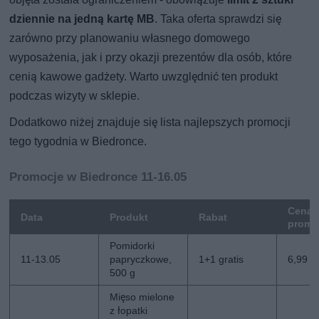
dziennie na jedną kartę MB
. Taka oferta sprawdzi się
zarówno przy planowaniu własnego domowego
wyposażenia, jak i przy okazji prezentów dla osób, które
cenią kawowe gadżety. Warto uwzględnić ten produkt
podczas wizyty w sklepie.
Dodatkowo niżej znajduje się lista najlepszych promocji
tego tygodnia w Biedronce.
Promocje w Biedronce 11-16.05
Cena
Data
Produkt
Rabat
promo
Pomidorki
11-13.05
papryczkowe,
1+1 gratis
6,99 z
500 g
Mięso mielone
z łopatki