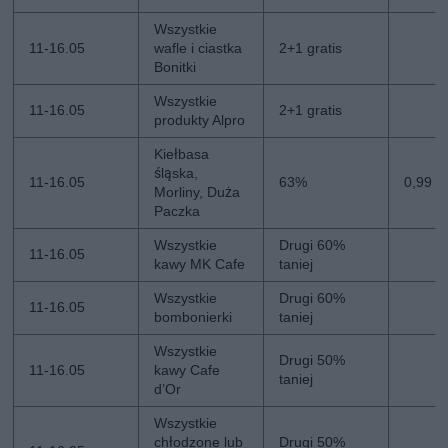
Wszystkie
11-16.05
wafle i ciastka
2+1 gratis
Bonitki
Wszystkie
11-16.05
2+1 gratis
produkty Alpro
Kiełbasa
śląska,
11-16.05
63%
0,99 z
Morliny, Duża
Paczka
Wszystkie
Drugi 60%
11-16.05
kawy MK Cafe
taniej
Wszystkie
Drugi 60%
11-16.05
bombonierki
taniej
Wszystkie
Drugi 50%
11-16.05
kawy Cafe
taniej
d’Or
Wszystkie
chłodzone lub
Drugi 50%