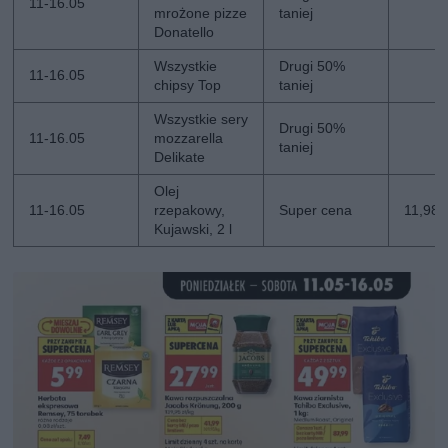
11-16.05
mrożone pizze
taniej
Donatello
Wszystkie
Drugi 50%
11-16.05
chipsy Top
taniej
Wszystkie sery
Drugi 50%
11-16.05
mozzarella
taniej
Delikate
Olej
11-16.05
rzepakowy,
Super cena
11,98 z
Kujawski, 2 l