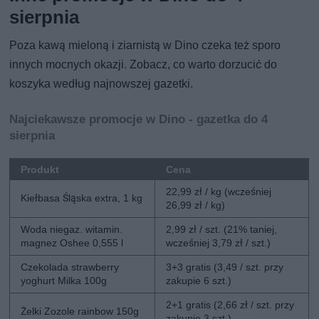
sierpnia
Poza kawą mieloną i ziarnistą w Dino czeka też sporo
innych mocnych okazji. Zobacz, co warto dorzucić do
koszyka według najnowszej gazetki.
Najciekawsze promocje w Dino - gazetka do 4
sierpnia
Produkt
Cena
22,99 zł / kg (wcześniej
Kiełbasa Śląska extra, 1 kg
26,99 zł / kg)
Woda niegaz. witamin.
2,99 zł / szt. (21% taniej,
magnez Oshee 0,555 l
wcześniej 3,79 zł / szt.)
Czekolada strawberry
3+3 gratis (3,49 / szt. przy
yoghurt Milka 100g
zakupie 6 szt.)
2+1 gratis (2,66 zł / szt. przy
Żelki Zozole rainbow 150g
zakupie 3 szt.)