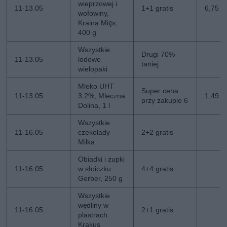
wieprzowej i
11-13.05
1+1 gratis
6,75 z
wołowiny,
Kraina Mięs,
400 g
Wszystkie
Drugi 70%
11-13.05
lodowe
taniej
wielopaki
Mleko UHT
Super cena
11-13.05
3.2%, Mleczna
1,49 zł
przy zakupie 6
Dolina, 1 l
Wszystkie
11-16.05
czekolady
2+2 gratis
Milka
Obiadki i zupki
11-16.05
w słoiczku
4+4 gratis
Gerber, 250 g
Wszystkie
wędliny w
11-16.05
2+1 gratis
plastrach
Krakus