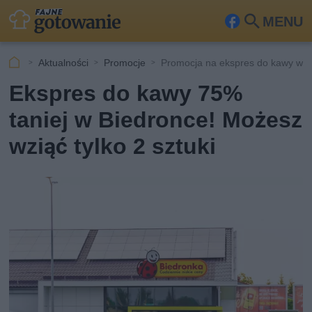
MENU
Fa
Szu
ceb
kaj
Aktualności
Promocje
Promocja na ekspres do kawy w B
ook
Ekspres do kawy 75%
taniej w Biedronce! Możesz
wziąć tylko 2 sztuki