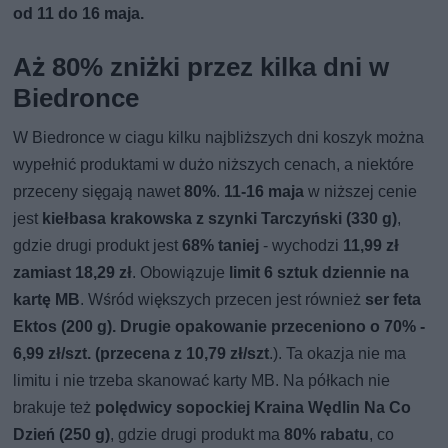
od 11 do 16 maja.
Aż 80% zniżki przez kilka dni w
Biedronce
W Biedronce w ciagu kilku najbliższych dni koszyk można
wypełnić produktami w dużo niższych cenach, a niektóre
przeceny sięgają nawet
80%
.
11-16 maja
w niższej cenie
jest
kiełbasa krakowska z szynki Tarczyński (330 g)
,
gdzie drugi produkt jest
68% taniej
- wychodzi
11,99 zł
zamiast 18,29 zł
. Obowiązuje
limit 6 sztuk dziennie na
kartę MB
. Wśród większych przecen jest również
ser feta
Ektos (200 g). Drugie opakowanie przeceniono o 70% -
6,99 zł/szt. (przecena z 10,79 zł/szt
.). Ta okazja nie ma
limitu i nie trzeba skanować karty MB. Na półkach nie
brakuje też
polędwicy sopockiej Kraina Wędlin Na Co
Dzień (250 g)
, gdzie drugi produkt ma
80% rabatu
, co