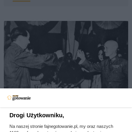
Doprowadził do śmierci większej
Drogi Użytkowniku,
liczby ludzi niż Hitler i Stalin
Na naszej stronie fajnegotowanie.pl, my oraz naszych
razem wzięci. Mimo to czczą go