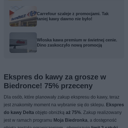
Carrefour szaleje z promocjami. Tak
taniej kawy dawno nie było!
Włoska kawa premium w świetnej cenie.
Dino zaskoczyło nową promocją
Ekspres do kawy za grosze w
Biedronce! 75% przeceny
Dla osób, które planowały zakup ekspresu do kawy, teraz
jest znakomity moment na wybranie się do sklepu.
Ekspres
do kawy Delta
objęto obniżką
aż 75%
. Zakup realizowany
jest w ramach programu
Moja Biedronka
, a dostępność
objęta została ograniczeniem - obowiązuje
limit 2 sztuki