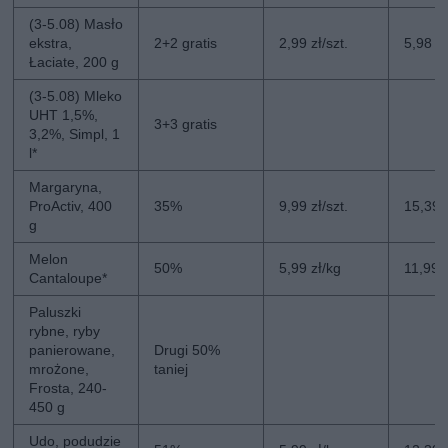
(3-5.08) Masło
ekstra,
2+2 gratis
2,99 zł/szt.
5,98 zł
Łaciate, 200 g
(3-5.08) Mleko
UHT 1,5%,
3+3 gratis
3,2%, Simpl, 1
l*
Margaryna,
ProActiv, 400
35%
9,99 zł/szt.
15,39 z
g
Melon
50%
5,99 zł/kg
11,99 
Cantaloupe*
Paluszki
rybne, ryby
panierowane,
Drugi 50%
mrożone,
taniej
Frosta, 240-
450 g
Udo, podudzie