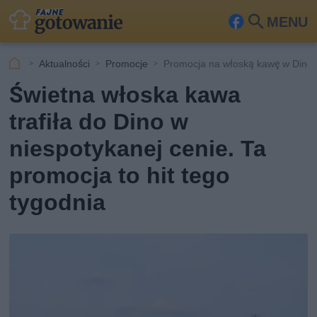
MENU
Fa
Szu
ceb
kaj
Aktualności
Promocje
Promocja na włoską kawę w Dino
ook
Świetna włoska kawa
trafiła do Dino w
niespotykanej cenie. Ta
promocja to hit tego
tygodnia