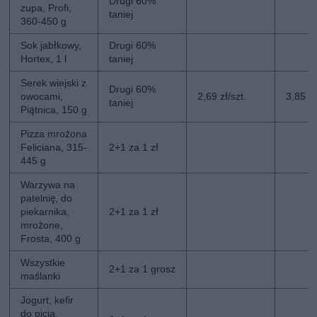
Drugi 60%
zupa, Profi,
taniej
360-450 g
Sok jabłkowy,
Drugi 60%
Hortex, 1 l
taniej
Serek wiejski z
Drugi 60%
owocami,
2,69 zł/szt.
3,85 zł
taniej
Piątnica, 150 g
Pizza mrożona
Feliciana, 315-
2+1 za 1 zł
445 g
Warzywa na
patelnię, do
piekarnika,
2+1 za 1 zł
mrożone,
Frosta, 400 g
Wszystkie
2+1 za 1 grosz
maślanki
Jogurt, kefir
do picia,