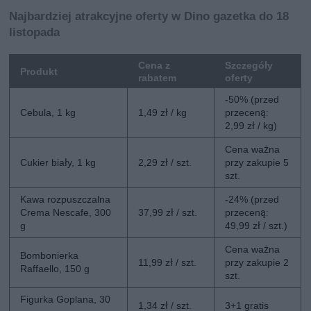
Najbardziej atrakcyjne oferty w Dino gazetka do 18
listopada
Cena z
Szczegóły
Produkt
rabatem
oferty
-50% (przed
Cebula, 1 kg
1,49 zł / kg
przeceną:
2,99 zł / kg)
Cena ważna
Cukier biały, 1 kg
2,29 zł / szt.
przy zakupie 5
szt.
Kawa rozpuszczalna
-24% (przed
Crema Nescafe, 300
37,99 zł / szt.
przeceną:
g
49,99 zł / szt.)
Cena ważna
Bombonierka
11,99 zł / szt.
przy zakupie 2
Raffaello, 150 g
szt.
Figurka Goplana, 30
1,34 zł / szt.
3+1 gratis