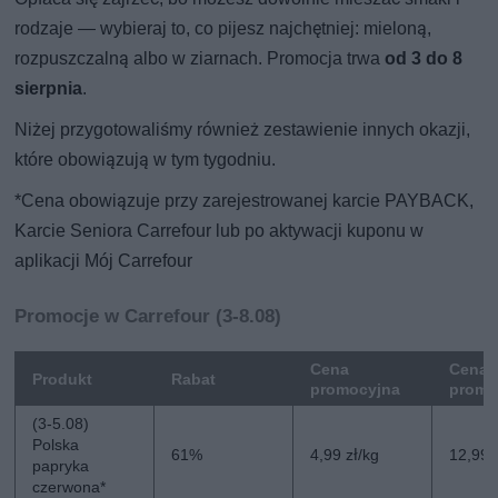
rodzaje — wybieraj to, co pijesz najchętniej: mieloną,
rozpuszczalną albo w ziarnach. Promocja trwa
od 3 do 8
sierpnia
.
Niżej przygotowaliśmy również zestawienie innych okazji,
które obowiązują w tym tygodniu.
*Cena obowiązuje przy zarejestrowanej karcie PAYBACK,
Karcie Seniora Carrefour lub po aktywacji kuponu w
aplikacji Mój Carrefour
Promocje w Carrefour (3-8.08)
Cena
Cena 
Produkt
Rabat
promocyjna
promo
(3-5.08)
Polska
61%
4,99 zł/kg
12,99 
papryka
czerwona*