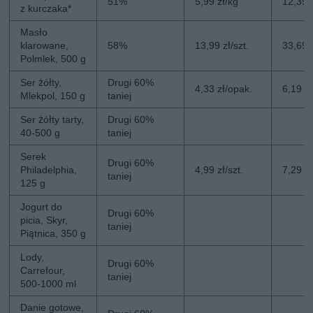
51%
5,99 zł/kg
12,39 
z kurczaka*
Masło
klarowane,
58%
13,99 zł/szt.
33,69 z
Polmlek, 500 g
Ser żółty,
Drugi 60%
4,33 zł/opak.
6,19 z
Mlekpol, 150 g
taniej
Ser żółty tarty,
Drugi 60%
40-500 g
taniej
Serek
Drugi 60%
Philadelphia,
4,99 zł/szt.
7,29 zł
taniej
125 g
Jogurt do
Drugi 60%
picia, Skyr,
taniej
Piątnica, 350 g
Lody,
Drugi 60%
Carrefour,
taniej
500-1000 ml
Danie gotowe,