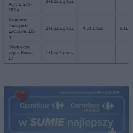
2+1 za 1 grosz
Activia, 270-
280 g
Kabanosy
Tarczyński
2+1 za 1 grosz
4,53 zł/szt.
6,11 zł
Exclusive, 105
g
Oliwa extra
virgin, Basso,
1+1 za 1 grosz
1 l