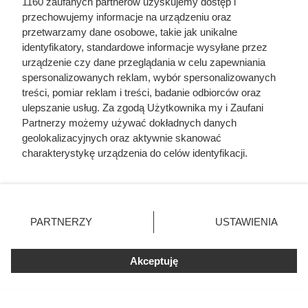
Kawa z półki premium w takiej cenie praktycznie
1160 zaufanych partnerów uzyskujemy dostęp i
się nie zdarza. Dlatego ta promocja przyciąga tak
przechowujemy informacje na urządzeniu oraz
wielu do Dino
przetwarzamy dane osobowe, takie jak unikalne
identyfikatory, standardowe informacje wysyłane przez
urządzenie czy dane przeglądania w celu zapewniania
spersonalizowanych reklam, wybór spersonalizowanych
treści, pomiar reklam i treści, badanie odbiorców oraz
ulepszanie usług. Za zgodą Użytkownika my i Zaufani
Partnerzy możemy używać dokładnych danych
geolokalizacyjnych oraz aktywnie skanować
charakterystykę urządzenia do celów identyfikacji.
Ponieważ cenimy Twoją prywatność, prosimy o zgodę na
korzystanie z tych technologii poprzez kliknięcie
„Akceptuję”. Zgoda jest dobrowolna i zawsze możesz ją
zmienić/wycofać klikając przycisk ustawień prywatności
PARTNERZY
USTAWIENIA
znajdujący się w lewym dolnym rogu strony
. Niektóre
rodzaje przetwarzania danych nie wymagają zgody
Akceptuję
użytkownika, ale masz prawo sprzeciwić się takiemu
przetwarzaniu. Preferencje będą miały zastosowania tylko
na tej witrynie.
Dziennikarze ujawnili