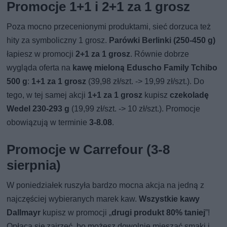
Promocje 1+1 i 2+1 za 1 grosz
Poza mocno przecenionymi produktami, sieć dorzuca też
hity za symboliczny 1 grosz.
Parówki Berlinki (250-450 g)
łapiesz w promocji
2+1 za 1 grosz
. Równie dobrze
wygląda oferta na
kawę mieloną Eduscho Family Tchibo
500 g
:
1+1 za 1 grosz
(39,98 zł/szt. -> 19,99 zł/szt.). Do
tego, w tej samej akcji
1+1 za 1 grosz
kupisz
czekoladę
Wedel 230-293 g
(19,99 zł/szt. -> 10 zł/szt.). Promocje
obowiązują w terminie
3-8.08
.
Promocje w Carrefour (3-8
sierpnia)
W poniedziałek ruszyła bardzo mocna akcja na jedną z
najczęściej wybieranych marek kaw.
Wszystkie kawy
Dallmayr
kupisz w promocji „
drugi produkt 80% taniej
”!
Opłaca się zajrzeć, bo możesz dowolnie mieszać smaki i