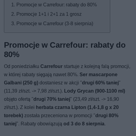
Promocje w Carrefour: rabaty do 80%
Promocje 1+1 i 2+1 za 1 grosz
Promocje w Carrefour (3-8 sierpnia)
Promocje w Carrefour: rabaty do
80%
Od poniedziałku
Carrefour
startuje z kolejną falą promocji,
w której rabaty sięgają nawet 80%.
Ser mascarpone
Galbani (250 g)
dostaniesz w akcji "
drugi 60% taniej
"
(11,39 zł/szt. -> 7,98 zł/szt.).
Lody Grycan (900-1100 ml)
objęto ofertą "
drugi 70% taniej
" (23,49 zł/szt. -> 16,90
zł/szt.). Z kolei
herbata czarna Lipton (1,4-1,8 g x 20
torebek)
została przeceniona w promocji "
drugi 80%
taniej
". Rabaty obowiązują
od 3 do 8 sierpnia
.