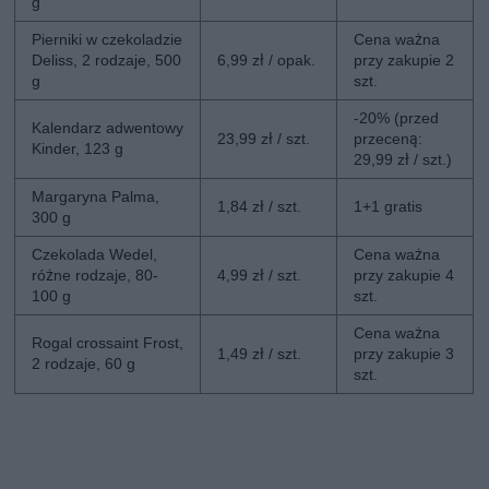
g
Pierniki w czekoladzie
Cena ważna
Deliss, 2 rodzaje, 500
6,99 zł / opak.
przy zakupie 2
g
szt.
-20% (przed
Kalendarz adwentowy
23,99 zł / szt.
przeceną:
Kinder, 123 g
29,99 zł / szt.)
Margaryna Palma,
1,84 zł / szt.
1+1 gratis
300 g
Czekolada Wedel,
Cena ważna
różne rodzaje, 80-
4,99 zł / szt.
przy zakupie 4
100 g
szt.
Cena ważna
Rogal crossaint Frost,
1,49 zł / szt.
przy zakupie 3
2 rodzaje, 60 g
szt.