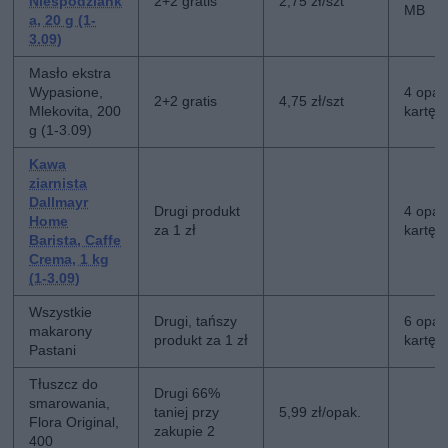
Niespodziank
2+2 gratis
2,75 zł/szt
MB
a, 20 g (1-
3.09)
Masło ekstra
Wypasione,
4 opak
2+2 gratis
4,75 zł/szt
Mlekovita, 200
kartę 
g (1-3.09)
Kawa
ziarnista
Dallmayr
Drugi produkt
4 opak
Home
za 1 zł
kartę 
Barista, Caffe
Crema, 1 kg
(1-3.09)
Wszystkie
Drugi, tańszy
6 opak
makarony
produkt za 1 zł
kartę 
Pastani
Tłuszcz do
Drugi 66%
smarowania,
taniej przy
5,99 zł/opak.
Flora Original,
zakupie 2
400