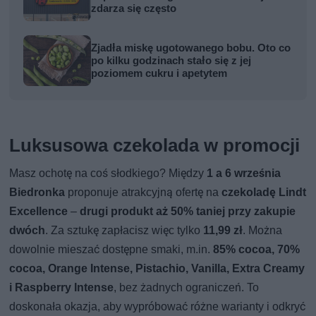
zdarza się często
Zjadła miskę ugotowanego bobu. Oto co
po kilku godzinach stało się z jej
poziomem cukru i apetytem
Luksusowa czekolada w promocji
Masz ochotę na coś słodkiego? Między
1 a 6 września
Biedronka
proponuje atrakcyjną ofertę na
czekoladę Lindt
Excellence
–
drugi produkt aż 50% taniej przy zakupie
dwóch
. Za sztukę zapłacisz więc tylko
11,99 zł
. Można
dowolnie mieszać dostępne smaki, m.in.
85% cocoa, 70%
cocoa, Orange Intense, Pistachio, Vanilla, Extra Creamy
i Raspberry Intense
, bez żadnych ograniczeń. To
doskonała okazja, aby wypróbować różne warianty i odkryć