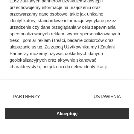
Dziennikarze ujawnili
1162 zaufanych partnerów uzyskujemy dostęp i
przechowujemy informacje na urządzeniu oraz
pochodzenie mięsa z Dino. Klienci
przetwarzamy dane osobowe, takie jak unikalne
zaskoczeni
identyfikatory, standardowe informacje wysyłane przez
urządzenie czy dane przeglądania w celu zapewniania
spersonalizowanych reklam, wybór spersonalizowanych
treści, pomiar reklam i treści, badanie odbiorców oraz
ulepszanie usług. Za zgodą Użytkownika my i Zaufani
Partnerzy możemy używać dokładnych danych
geolokalizacyjnych oraz aktywnie skanować
charakterystykę urządzenia do celów identyfikacji.
Ponieważ cenimy Twoją prywatność, prosimy o zgodę na
korzystanie z tych technologii poprzez kliknięcie
„Akceptuję”. Zgoda jest dobrowolna i zawsze możesz ją
zmienić/wycofać klikając przycisk ustawień prywatności
PARTNERZY
USTAWIENIA
znajdujący się w lewym dolnym rogu strony
. Niektóre
rodzaje przetwarzania danych nie wymagają zgody
Akceptuję
użytkownika, ale masz prawo sprzeciwić się takiemu
przetwarzaniu. Preferencje będą miały zastosowania tylko
Biedronka odpaliła mega
na tej witrynie.
promocje: kultowa kawa 60%