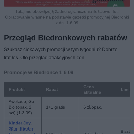
Tutaj nie obowiązują żadne ograniczenia ilościowe, fot.
Opracowanie własne na podstawie gazetki promocyjnej Biedronki
z dn. 1-6.09
Przegląd Biedronkowych rabatów
Szukasz ciekawych promocji w tym tygodniu? Dobrze
trafiłeś. Oto przegląd atrakcyjnych cen.
Promocje w Biedronce 1-6.09
Cena
Produkt
Rabat
Limit
aktualna
Awokado, Go
Bio (opak. 2
1+1 gratis
6 zł/opak.
szt) (1-3.09)
Kinder Joy,
20 g, Kinder
8 szt n