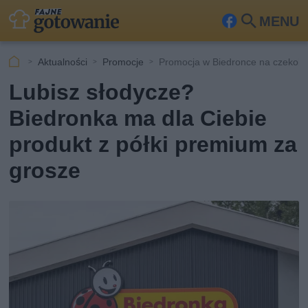
MENU
Fa
Szu
ceb
kaj
Aktualności
Promocje
Promocja w Biedronce na czekola
ook
Lubisz słodycze?
Biedronka ma dla Ciebie
produkt z półki premium za
grosze