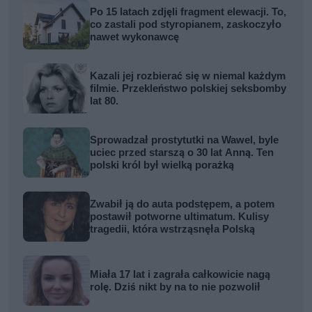
Po 15 latach zdjęli fragment elewacji. To,
co zastali pod styropianem, zaskoczyło
nawet wykonawcę
Kazali jej rozbierać się w niemal każdym
filmie. Przekleństwo polskiej seksbomby
lat 80.
Sprowadzał prostytutki na Wawel, byle
uciec przed starszą o 30 lat Anną. Ten
polski król był wielką porażką
Zwabił ją do auta podstępem, a potem
postawił potworne ultimatum. Kulisy
tragedii, która wstrząsnęła Polską
Miała 17 lat i zagrała całkowicie nagą
rolę. Dziś nikt by na to nie pozwolił