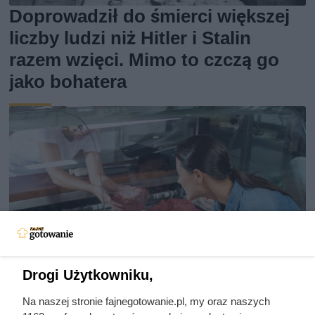
Doprowadził do śmierci większej
liczby ludzi niż Hitler i Stalin
razem wzięci. Mimo to czczą go
jako bohatera
Drogi Użytkowniku,
Na naszej stronie fajnegotowanie.pl, my oraz naszych