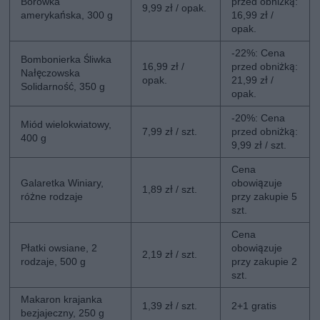
Borówka
przed obniżką:
9,99 zł / opak.
amerykańska, 300 g
16,99 zł /
opak.
-22%: Cena
Bombonierka Śliwka
16,99 zł /
przed obniżką:
Nałęczowska
opak.
21,99 zł /
Solidarność, 350 g
opak.
-20%: Cena
Miód wielokwiatowy,
7,99 zł / szt.
przed obniżką:
400 g
9,99 zł / szt.
Cena
Galaretka Winiary,
obowiązuje
1,89 zł / szt.
różne rodzaje
przy zakupie 5
szt.
Cena
Płatki owsiane, 2
obowiązuje
2,19 zł / szt.
rodzaje, 500 g
przy zakupie 2
szt.
Makaron krajanka
1,39 zł / szt.
2+1 gratis
bezjajeczny, 250 g