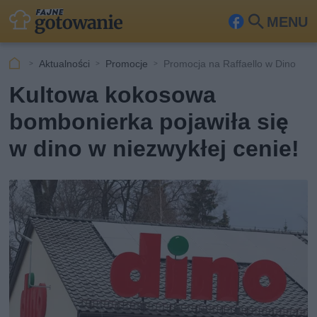
MENU
Fa
Szu
ceb
kaj
Aktualności
Promocje
Promocja na Raffaello w Dino
ook
Kultowa kokosowa
bombonierka pojawiła się
w dino w niezwykłej cenie!