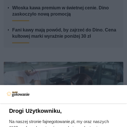
Włoska kawa premium w świetnej cenie. Dino
zaskoczyło nową promocją
Fani kawy mają powód, by zajrzeć do Dino. Cena
kultowej marki wyraźnie poniżej 30 zł
Drogi Użytkowniku,
Na naszej stronie fajnegotowanie.pl, my oraz naszych