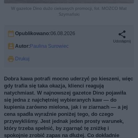
W gazetce Dino dużo ciekawych promocji, fot. MOZCO Mat
Szymański
Opublikowano:
06.08.2026
Udostępnij
Autor:
Paulina Surowiec
Drukuj
Dobra kawa potrafi mocno uderzyć po kieszeni, więc
gdy trafia się taka okazja, klienci reagują
natychmiast. W najnowszej gazetce Dino pojawiła
się jedna z najchętniej wybieranych kaw — do
kupienia zarówno mielona, jak i w ziarnach — a jej
cena spadła wyraźnie poniżej tego, do czego
przywykliśmy. Jest jednak jeden prosty warunek,
który trzeba spełnić, by zgarnąć tę zniżkę i
spokojnie zrobić zapas na dłużej. Co dokładnie