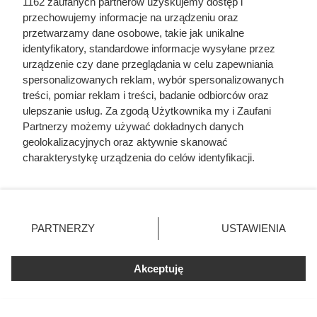
1162 zaufanych partnerów uzyskujemy dostęp i
przechowujemy informacje na urządzeniu oraz
przetwarzamy dane osobowe, takie jak unikalne
Dziennikarze ujawnili
identyfikatory, standardowe informacje wysyłane przez
urządzenie czy dane przeglądania w celu zapewniania
pochodzenie mięsa z Dino. Klienci
spersonalizowanych reklam, wybór spersonalizowanych
zaskoczeni
treści, pomiar reklam i treści, badanie odbiorców oraz
ulepszanie usług. Za zgodą Użytkownika my i Zaufani
Partnerzy możemy używać dokładnych danych
geolokalizacyjnych oraz aktywnie skanować
charakterystykę urządzenia do celów identyfikacji.
Ponieważ cenimy Twoją prywatność, prosimy o zgodę na
korzystanie z tych technologii poprzez kliknięcie
„Akceptuję”. Zgoda jest dobrowolna i zawsze możesz ją
zmienić/wycofać klikając przycisk ustawień prywatności
PARTNERZY
USTAWIENIA
znajdujący się w lewym dolnym rogu strony
. Niektóre
rodzaje przetwarzania danych nie wymagają zgody
Akceptuję
użytkownika, ale masz prawo sprzeciwić się takiemu
przetwarzaniu. Preferencje będą miały zastosowania tylko
na tej witrynie.