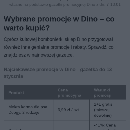
własne na podstawie gazetki promocyjnej Dino z dn. 7-13.01
Wybrane promocje w Dino – co
warto kupić?
Oprócz kultowej bombonierki sklep Dino przygotował
również inne genialne promocje i rabaty. Sprawdź, co
znajdziesz w najnowszej gazetce.
Najciekawsze promocje w Dino - gazetka do 13
stycznia
Cena
Warunki
Produkt
promocyjna
promocji
2+1 gratis
Mokra karma dla psa
3,99 zł / szt.
(mieszaj
Doogy, 2 rodzaje
dowolnie)
-41%: Cena