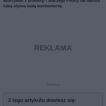
skorzystać z promocji i dlaczego Polacy tak bardzo
lubią słynną białą bombonierkę.