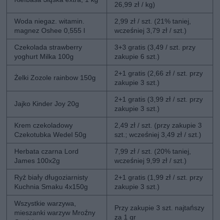
26,99 zł / kg)
Woda niegaz. witamin.
2,99 zł / szt. (21% taniej,
magnez Oshee 0,555 l
wcześniej 3,79 zł / szt.)
Czekolada strawberry
3+3 gratis (3,49 / szt. przy
yoghurt Milka 100g
zakupie 6 szt.)
2+1 gratis (2,66 zł / szt. przy
Żelki Zozole rainbow 150g
zakupie 3 szt.)
2+1 gratis (3,99 zł / szt. przy
Jajko Kinder Joy 20g
zakupie 3 szt.)
Krem czekoladowy
2,49 zł / szt. (przy zakupie 3
Czekotubka Wedel 50g
szt.; wcześniej 3,49 zł / szt.)
Herbata czarna Lord
7,99 zł / szt. (20% taniej,
James 100x2g
wcześniej 9,99 zł / szt.)
Ryż biały długoziarnisty
2+1 gratis (1,99 zł / szt. przy
Kuchnia Smaku 4x150g
zakupie 3 szt.)
Wszystkie warzywa,
Przy zakupie 3 szt. najtańszy
mieszanki warzyw Mroźny
za 1 gr