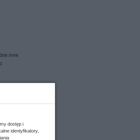
dne inne
t
 zapach
my dostęp i
lne identyfikatory,
iania