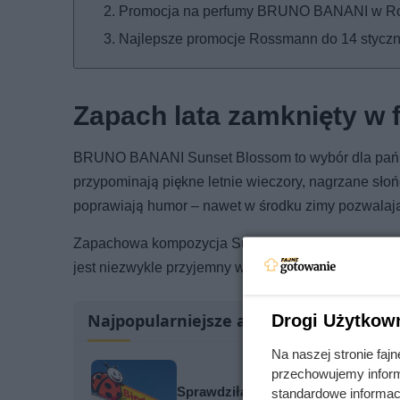
Promocja na perfumy BRUNO BANANI w R
Najlepsze promocje Rossmann do 14 styczn
Zapach lata zamknięty w 
BRUNO BANANI Sunset Blossom to wybór dla pań uw
przypominają piękne letnie wieczory, nagrzane słońc
poprawiają humor – nawet w środku zimy pozwalają
Zapachowa kompozycja Sunset Blossom łączy w sob
jest niezwykle przyjemny w odbiorze. Nie jest przyt
Najpopularniejsze artykuły
Drogi Użytkow
Na naszej stronie fa
przechowujemy informa
Sprawdziła cenę regularną i od razu
standardowe informac