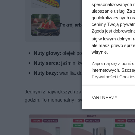
spersonalizowanych re
ulepszanie usług. Za
geolokalizacyjnych or
cenimy Twoją prywatno
Pokrój arbuza w ten sposób, a pest
Zgoda jest dobrowoln
się w lewym dolnym r
ale masz prawo sprzec
witrynie.
Nuty głowy:
olejek pomarańczowy, malina, ko
Nuty serca:
jaśmin, kwiat plumerii, tuberoza
Zapoznaj się z poniż
internetowych. Szcze
Nuty bazy:
wanilia, drzewo sandałowe, drzew
Prywatności i Cookie
Jednym z największych zalet zapachu jest jego lekk
PARTNERZY
godzin. To nienachalny i świeży zapach, idealny d