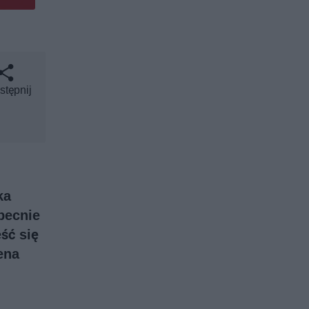
stępnij
ka
becnie
ść się
ena