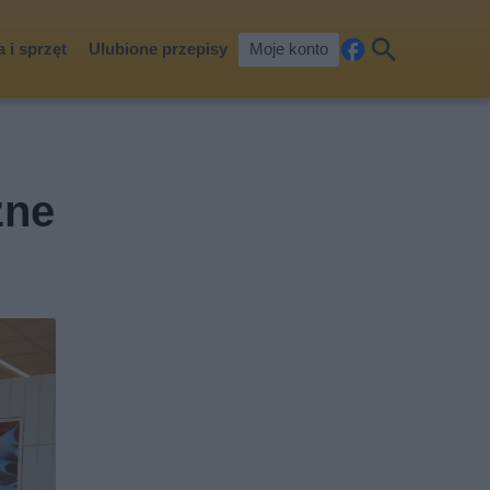
 i sprzęt
Ulubione przepisy
Moje konto
Fa
Szu
ceb
kaj
ook
zne