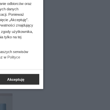
anie odbiorców oraz
nych danych
kacji. Ponieważ
ięcie „Akceptuję”.
ywatności znajdujący
ą zgody użytkownika,
 tylko na tej
 naszych serwisów
esz w
Polityce
ez wiele
Akceptuję