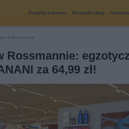
Przepisy kulinarne
Poradniki i diety
Akcesoria
nani w Rossmannie
w Rossmannie: egzotyc
ANI za 64,99 zł!