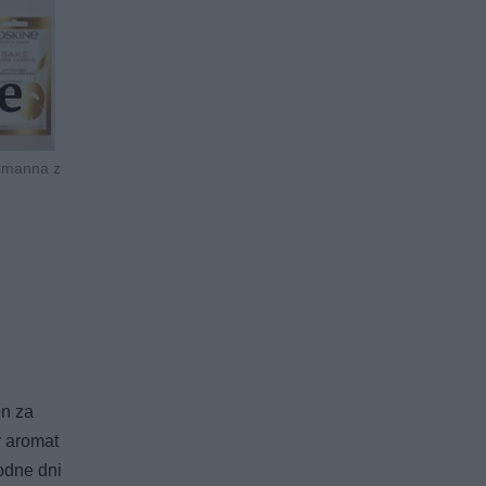
ssmanna z
on za
y aromat
odne dni