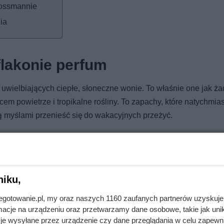
ossmannie
ia
flakonie perfum
ielbiających ciepłe, słoneczne wonie. To właśnie one jak ża
em powietrze i tropikalne rośliny. To zapachy, które natychmias
 myślami przenieść się do wakacyjnych przeżyć.
ie nuty kwiatowe, owocowe i delikatną słodycz, dzięki czemu
łaczający, ale jednocześnie jest dobrze wyczuwalny.
niku,
jnegotowanie.pl, my oraz naszych 1160 zaufanych partnerów uzyskuje
cje na urządzeniu oraz przetwarzamy dane osobowe, takie jak unika
 wzięła zapas. Różnica na kilogramie jest potężna
je wysyłane przez urządzenie czy dane przeglądania w celu zapewn