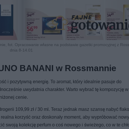
ie, fot. Opracowanie własne na podstawie gazetki promocyjnej z Ro
dnia 8-14.01
RUNO BANANI w Rossmannie
 pozytywną energię. To aromat, który idealnie pasuje do
ednocześnie uwydatnia charakter. Warto wybrać tę kompozycję w
iżonej cenie.
ogerii 109,99 zł / 30 ml. Teraz jednak masz szansę nabyć flak
To realna korzyść oraz doskonały moment, aby wypróbować now
ć swoją kolekcję perfum o coś nowego i świeżego, co w te chł