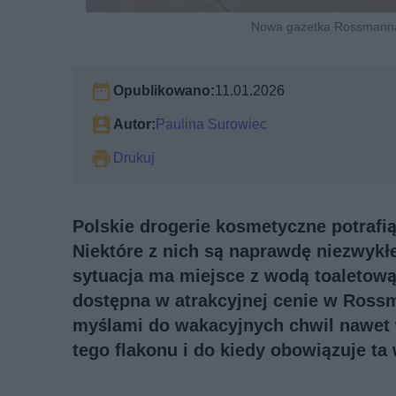
Nowa gazetka Rossmanna w
Opublikowano:
11.01.2026
Autor:
Paulina Surowiec
Drukuj
Polskie drogerie kosmetyczne potraf
Niektóre z nich są naprawdę niezwykł
sytuacja ma miejsce z wodą toaletow
dostępna w atrakcyjnej cenie w Rossm
myślami do wakacyjnych chwil nawet w
tego flakonu i do kiedy obowiązuje ta