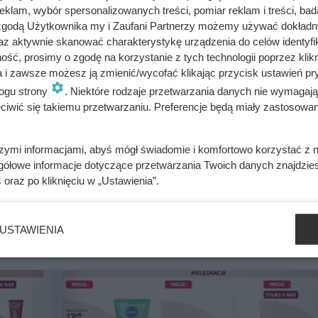
klam, wybór spersonalizowanych treści, pomiar reklam i treści, bad
 zgodą Użytkownika my i Zaufani Partnerzy możemy używać dokład
az aktywnie skanować charakterystykę urządzenia do celów identyfi
ść, prosimy o zgodę na korzystanie z tych technologii poprzez klikn
ki same wypadną! Banalny trik z nożem
a i zawsze możesz ją zmienić/wycofać klikając przycisk ustawień pr
ogu strony
. Niektóre rodzaje przetwarzania danych nie wymagaj
iwić się takiemu przetwarzaniu. Preferencje będą miały zastosowania
kos
szymi informacjami, abyś mógł świadomie i komfortowo korzystać z
gółowe informacje dotyczące przetwarzania Twoich danych znajdzi
o cedrowe
s
oraz po kliknięciu w „Ustawienia”.
ość połączona z długotrwałością – utrzymuje się na skórze prz
USTAWIENIA
o codziennego użytku.