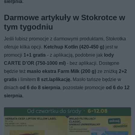
sierpnia
.
Darmowe artykuły w Stokrotce w
tym tygodniu
Jeśli lubisz promocje z darmowymi produktami, Stokrotka
oferuje kilka opcji.
Ketchup Kotlin (420-450 g)
jest w
promocji
1+1 gratis
- z aplikacją, podobnie jak
lody
CARTE D’OR (750-1000 ml)
- bez aplikacji. Dostępne
będzie też
masło ekstra Farm Milk (200 g)
ze zniżką
2+2
gratis
i limitem
8 szt./aplikację.
Masło tańsze będzie w
dniach
od 6 do 8 sierpnia
, pozostałe promocje
od 6 do 12
sierpnia
.