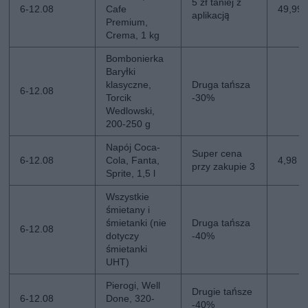
5 zł taniej z
6-12.08
Cafe
49,99 z
aplikacją
Premium,
Crema, 1 kg
Bombonierka
Baryłki
klasyczne,
Druga tańsza
6-12.08
Torcik
-30%
Wedlowski,
200-250 g
Napój Coca-
Super cena
6-12.08
Cola, Fanta,
4,98 zł
przy zakupie 3
Sprite, 1,5 l
Wszystkie
śmietany i
śmietanki (nie
Druga tańsza
6-12.08
dotyczy
-40%
śmietanki
UHT)
Pierogi, Well
Drugie tańsze
6-12.08
Done, 320-
-40%