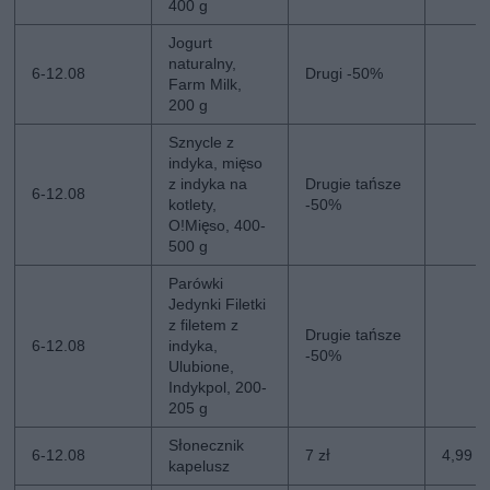
400 g
Jogurt
naturalny,
6-12.08
Drugi -50%
Farm Milk,
200 g
Sznycle z
indyka, mięso
z indyka na
Drugie tańsze
6-12.08
kotlety,
-50%
O!Mięso, 400-
500 g
Parówki
Jedynki Filetki
z filetem z
Drugie tańsze
6-12.08
indyka,
-50%
Ulubione,
Indykpol, 200-
205 g
Słonecznik
6-12.08
7 zł
4,99 zł
kapelusz