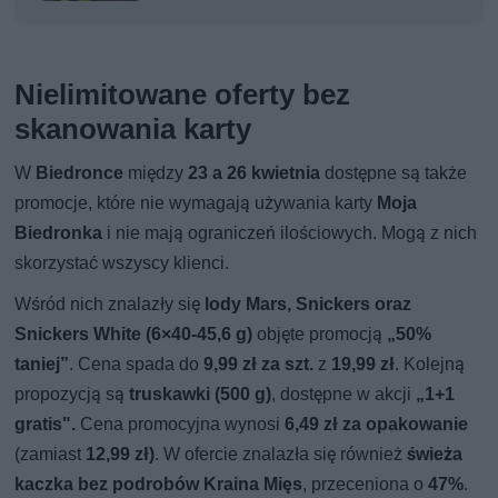
Nielimitowane oferty bez
skanowania karty
W
Biedronce
między
23 a 26 kwietnia
dostępne są także
promocje, które nie wymagają używania karty
Moja
Biedronka
i nie mają ograniczeń ilościowych. Mogą z nich
skorzystać wszyscy klienci.
Wśród nich znalazły się
lody Mars, Snickers oraz
Snickers White (6×40-45,6 g)
objęte promocją
„50%
taniej”
. Cena spada do
9,99 zł za szt.
z
19,99 zł
. Kolejną
propozycją są
truskawki (500 g)
, dostępne w akcji
„1+1
gratis".
Cena promocyjna wynosi
6,49 zł za opakowanie
(zamiast
12,99 zł)
. W ofercie znalazła się również
świeża
kaczka bez podrobów Kraina Mięs
, przeceniona o
47%
.