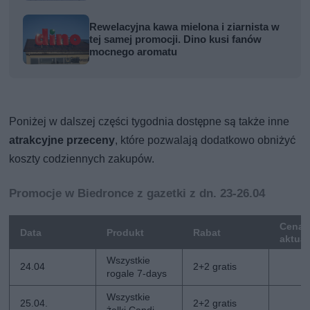
Rewelacyjna kawa mielona i ziarnista w
tej samej promocji. Dino kusi fanów
mocnego aromatu
Poniżej w dalszej części tygodnia dostępne są także inne
atrakcyjne przeceny
, które pozwalają dodatkowo obniżyć
koszty codziennych zakupów.
Promocje w Biedronce z gazetki z dn. 23-26.04
Cena
Data
Produkt
Rabat
aktua
Wszystkie
24.04
2+2 gratis
rogale 7-days
Wszystkie
25.04.
2+2 gratis