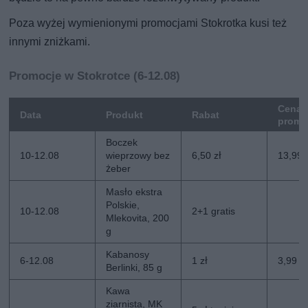
Poza wyżej wymienionymi promocjami Stokrotka kusi też
innymi zniżkami.
Promocje w Stokrotce (6-12.08)
Cena
Data
Produkt
Rabat
promo
Boczek
10-12.08
wieprzowy bez
6,50 zł
13,99 
żeber
Masło ekstra
Polskie,
10-12.08
2+1 gratis
Mlekovita, 200
g
Kabanosy
6-12.08
1 zł
3,99 zł
Berlinki, 85 g
Kawa
ziarnista, MK