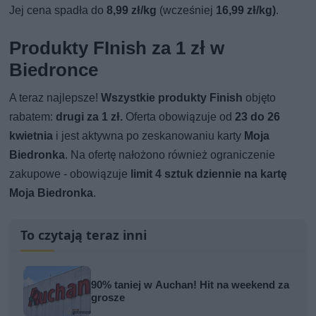
Jej cena spadła do
8,99 zł/kg
(wcześniej
16,99 zł/kg)
.
Produkty FInish za 1 zł w
Biedronce
A teraz najlepsze!
Wszystkie produkty Finish
objęto
rabatem:
drugi za 1 zł.
Oferta obowiązuje od
23 do 26
kwietnia
i jest aktywna po zeskanowaniu karty
Moja
Biedronka
. Na ofertę nałożono również ograniczenie
zakupowe - obowiązuje
limit 4 sztuk dziennie na kartę
Moja Biedronka
.
To czytają teraz inni
90% taniej w Auchan! Hit na weekend za
grosze