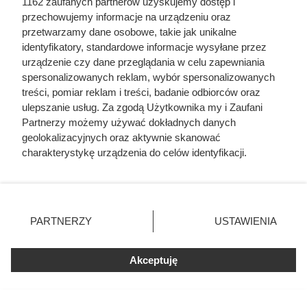
1162 zaufanych partnerów uzyskujemy dostęp i
przechowujemy informacje na urządzeniu oraz
przetwarzamy dane osobowe, takie jak unikalne
identyfikatory, standardowe informacje wysyłane przez
urządzenie czy dane przeglądania w celu zapewniania
spersonalizowanych reklam, wybór spersonalizowanych
treści, pomiar reklam i treści, badanie odbiorców oraz
ulepszanie usług. Za zgodą Użytkownika my i Zaufani
Partnerzy możemy używać dokładnych danych
geolokalizacyjnych oraz aktywnie skanować
charakterystykę urządzenia do celów identyfikacji.
Kawa z Lidla lepsza niż Lavazza?
Ponieważ cenimy Twoją prywatność, prosimy o zgodę na
Jej smak zaskakuje, a cena to
korzystanie z tych technologii poprzez kliknięcie
„Akceptuję”. Zgoda jest dobrowolna i zawsze możesz ją
poezja!
zmienić/wycofać klikając przycisk ustawień prywatności
PARTNERZY
USTAWIENIA
znajdujący się w lewym dolnym rogu strony
. Niektóre
rodzaje przetwarzania danych nie wymagają zgody
Akceptuję
użytkownika, ale masz prawo sprzeciwić się takiemu
przetwarzaniu. Preferencje będą miały zastosowania tylko
na tej witrynie.