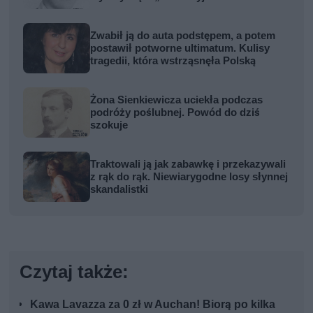
Zwabił ją do auta podstępem, a potem
postawił potworne ultimatum. Kulisy
tragedii, która wstrząsnęła Polską
Żona Sienkiewicza uciekła podczas
podróży poślubnej. Powód do dziś
szokuje
Traktowali ją jak zabawkę i przekazywali
z rąk do rąk. Niewiarygodne losy słynnej
skandalistki
Czytaj także:
Kawa Lavazza za 0 zł w Auchan! Biorą po kilka