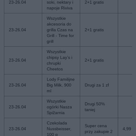
23-26.04
soki, nektary i
2+1 gratis
napoje Riviva
Wszystkie
akcesoria do
23-26.04
grilla Czas na
2+1 gratis
Grill - Time for
grill
Wszystkie
chipsy Lay’s i
23-26.04
2+1 gratis
chrupki
Cheetos
Lody Familijne
23-26.04
Big Milk, 900
Drugi za 1 zł
ml
Wszystkie
Drugi 50%
23-26.04
ogórki Nasza
taniej
Spiżarnia
Czekolada
Super cena
23-26.04
Nussbeisser,
4,99 zł
przy zakupie 2
100 g