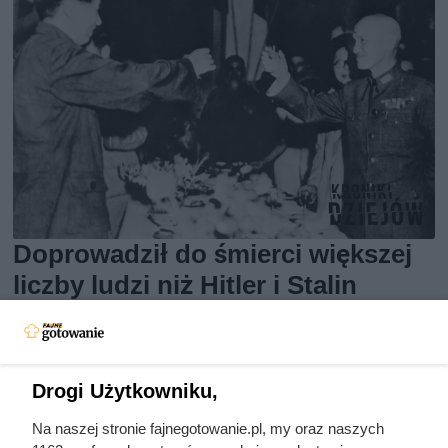
Doprowadził do śmierci większej
liczby ludzi niż Hitler i Stalin
razem wzięci. Mimo to czczą go
jako bohatera
Drogi Użytkowniku,
Na naszej stronie fajnegotowanie.pl, my oraz naszych