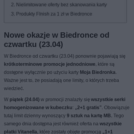
Nielimitowane oferty bez skanowania karty
Produkty FInish za 1 zł w Biedronce
Nowe okazje w Biedronce od
czwartku (23.04)
W Biedronce od czwartku (23.04) ponownie pojawiają się
krótkoterminowe promocje jednodniowe
, które są
dostępne wyłącznie po użyciu karty
Moja Biedronka
.
Ważne jest to, że posiadają one limity, o których trzeba
wiedzieć.
W
piątek (24.04)
w promocji znalazły się
wszystkie serki
homogenizowane w kubeczku
:
„2+1 gratis”
. Obowiązuje
tutaj limit dzienny wynoszący
9 sztuk na kartę MB.
Tego
samego dnia dostępna jest również oferta na
wszystkie
płatki Vitanella
, które zostały objęte promocją
„1+1