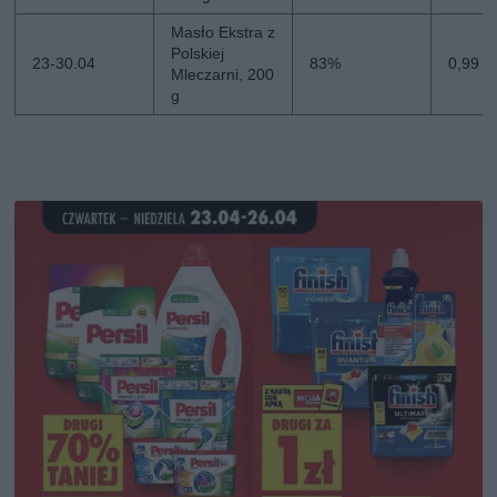
Masło Ekstra z
Polskiej
23-30.04
83%
0,99 zł
Mleczarni, 200
g