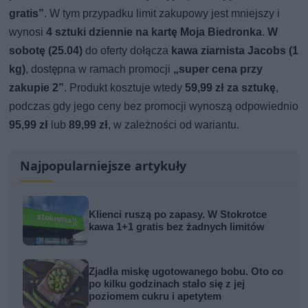
gratis”
. W tym przypadku limit zakupowy jest mniejszy i
wynosi
4 sztuki dziennie na kartę Moja Biedronka
.
W
sobotę (25.04)
do oferty dołącza
kawa ziarnista Jacobs (1
kg)
, dostępna w ramach promocji
„super cena przy
zakupie 2”
. Produkt kosztuje wtedy
59,99 zł za sztukę
,
podczas gdy jego ceny bez promocji wynoszą odpowiednio
95,99 zł
lub
89,99 zł
, w zależności od wariantu.
Najpopularniejsze artykuły
Klienci ruszą po zapasy. W Stokrotce
kawa 1+1 gratis bez żadnych limitów
Zjadła miskę ugotowanego bobu. Oto co
po kilku godzinach stało się z jej
poziomem cukru i apetytem