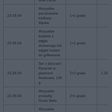
żelki Candi
Wszystkie
paczkowane
23-26.04
1+1 gratis
kiełbasy
śląskie
Wszystkie
brykiety z
węgla
23-26.04
1+1 gratis
drzewnego lub
węgiel instant
do grillowania
Ser z dziurami
Rycerski w
23-26.04
plastrach
2+2 gratis
2,25 zł
Światowid, 135
g
Wszystkie
23-26.04
produkty
2+1 gratis
Gusto Bello
Wszystkie