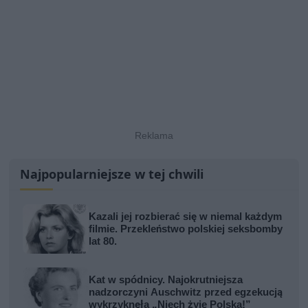
Najpopularniejsze w tej chwili
Kazali jej rozbierać się w niemal każdym
filmie. Przekleństwo polskiej seksbomby
lat 80.
Kat w spódnicy. Najokrutniejsza
nadzorczyni Auschwitz przed egzekucją
wykrzyknęła „Niech żyje Polska!”