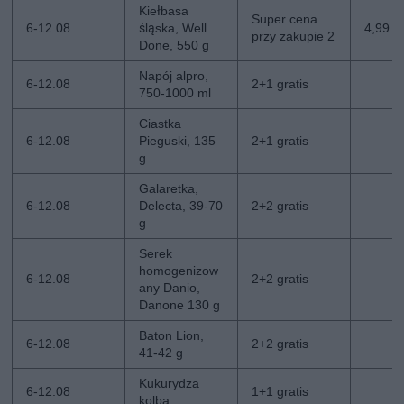
Kiełbasa
Super cena
6-12.08
śląska, Well
4,99 z
przy zakupie 2
Done, 550 g
Napój alpro,
6-12.08
2+1 gratis
750-1000 ml
Ciastka
6-12.08
Pieguski, 135
2+1 gratis
g
Galaretka,
6-12.08
Delecta, 39-70
2+2 gratis
g
Serek
homogenizow
6-12.08
2+2 gratis
any Danio,
Danone 130 g
Baton Lion,
6-12.08
2+2 gratis
41-42 g
Kukurydza
6-12.08
1+1 gratis
kolba