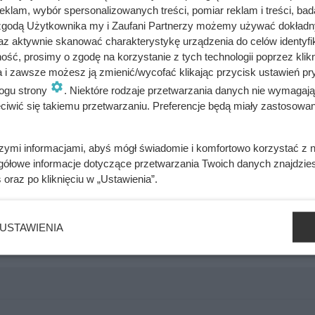
klam, wybór spersonalizowanych treści, pomiar reklam i treści, bad
 zgodą Użytkownika my i Zaufani Partnerzy możemy używać dokład
az aktywnie skanować charakterystykę urządzenia do celów identyfi
ść, prosimy o zgodę na korzystanie z tych technologii poprzez klikn
a i zawsze możesz ją zmienić/wycofać klikając przycisk ustawień pr
katesach Centrum już od 11 cz
ogu strony
. Niektóre rodzaje przetwarzania danych nie wymagaj
iwić się takiemu przetwarzaniu. Preferencje będą miały zastosowania
żna znaleźć kilka produktów przecenionych przy zakupie dwóc
d w bloczku (90 g)
. W tym przypadku drugi produkt kosztuje
szymi informacjami, abyś mógł świadomie i komfortowo korzystać z
gółowe informacje dotyczące przetwarzania Twoich danych znajdzi
 za sztukę
. Regularnie produkt kosztuje
3,69 zł
. Jedną z cieka
s
oraz po kliknięciu w „Ustawienia”.
00 g)
. Drugi produkt objęto rabatem
75%
. Cena promocyjna je
99 zł
. Jest też bardzo atrakcyjny rabat na dziale makaronów.
Ma
 Cena promocyjna wynosi
3,99 zł za opakowanie
, podczas gdy
USTAWIENIA