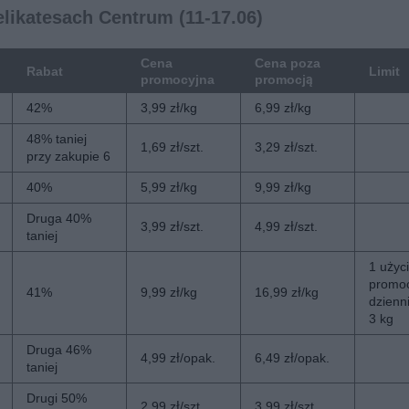
likatesach Centrum (11-17.06)
Cena
Cena poza
Rabat
Limit
promocyjna
promocją
42%
3,99 zł/kg
6,99 zł/kg
48% taniej
1,69 zł/szt.
3,29 zł/szt.
przy zakupie 6
40%
5,99 zł/kg
9,99 zł/kg
Druga 40%
3,99 zł/szt.
4,99 zł/szt.
taniej
1 użyc
promoc
41%
9,99 zł/kg
16,99 zł/kg
dzienni
3 kg
Druga 46%
4,99 zł/opak.
6,49 zł/opak.
taniej
Drugi 50%
2,99 zł/szt.
3,99 zł/szt.