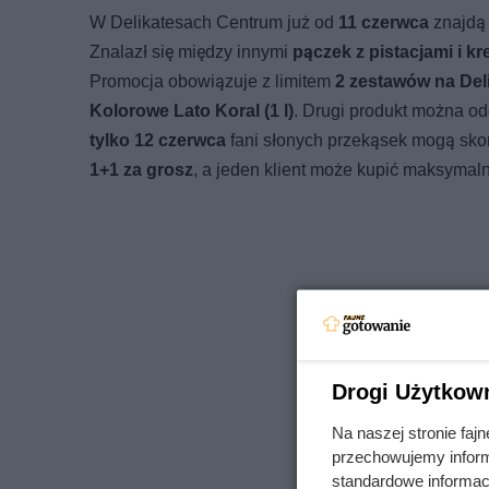
W Delikatesach Centrum już od
11 czerwca
znajdą
Znalazł się między innymi
pączek z pistacjami i 
Promocja obowiązuje z limitem
2 zestawów na Del
Kolorowe Lato Koral (1 l)
. Drugi produkt można o
tylko 12 czerwca
fani słonych przekąsek mogą skor
1+1 za grosz
, a jeden klient może kupić maksymal
Drogi Użytkow
Na naszej stronie fa
przechowujemy informa
standardowe informac