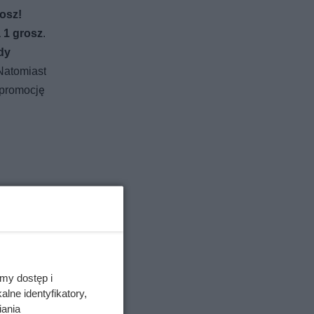
rosz!
 1 grosz
.
dy
 Natomiast
 promocję
my dostęp i
lne identyfikatory,
iania