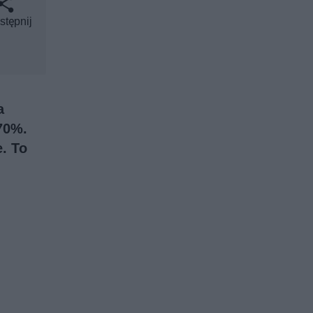
stępnij
a
70%.
e. To