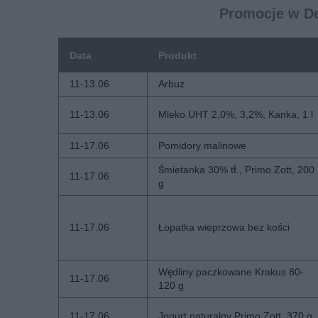
Promocje w De
Data
Produkt
11-13.06
Arbuz
11-13.06
Mleko UHT 2,0%, 3,2%, Kanka, 1 l
11-17.06
Pomidory malinowe
Śmietanka 30% tł., Primo Zott, 200
11-17.06
g
11-17.06
Łopatka wieprzowa bez kości
Wędliny paczkowane Krakus 80-
11-17.06
120 g
11-17.06
Jogurt naturalny Primo Zott, 370 g