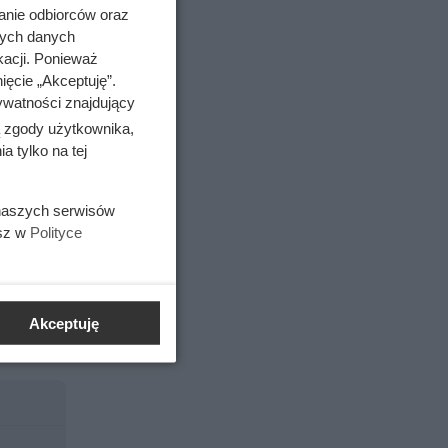
anie odbiorców oraz
nych danych
kacji. Ponieważ
ięcie „Akceptuję”.
ywatności znajdujący
erwca
ą zgody użytkownika,
 tylko na tej
h sztuk.
66%
 naszych serwisów
esz w
Polityce
wszych
dnego
karon
 poza
Akceptuję