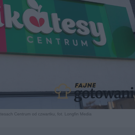
esach Centrum od czwartku, fot. Longfin Media