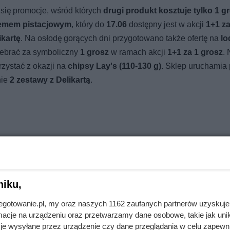
 się promocje, wśród których
drugi produkt kosztuje tylko 1 g
kremem pistacjowym
, który do
17.06
dostępny jest w akcji
1+1 za
ikartę
. Na osłodę gorących dni przygotowano także ofertę na
lo
debrać za symboliczny
1 grosz
w ramach akcji
1+1 za 1 grosz
.
zystać z okazji na
chipsy Lay's (110-130 g)
. Sklep uruchamia
nie
2 zestawy z Delikartą
.
niku,
jnegotowanie.pl, my oraz naszych 1162 zaufanych partnerów uzyskuje
cje na urządzeniu oraz przetwarzamy dane osobowe, takie jak unika
je wysyłane przez urządzenie czy dane przeglądania w celu zapewn