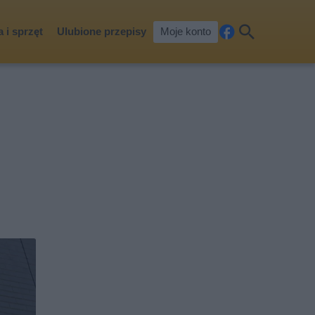
 i sprzęt
Ulubione przepisy
Moje konto
Fa
Szu
ceb
kaj
ook