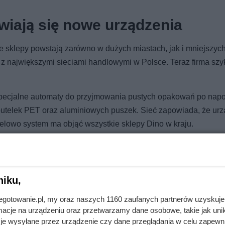
wiają się nowe urządzenia
e sklepy powstają zarówno w dużych miastach, jak i mniejszyc
z największymi sieciami handlowymi w Polsce. Teraz firma szy
specjalne automaty do przyjmowania pustych opakowań po napo
butelek PET oraz aluminiowych puszek. Sieć zapowiada, że ur
ocelowo system ma objąć wszystkie sklepy Dino w kraju.
niku,
 taniej kawy dawno nie było!
jnegotowanie.pl, my oraz naszych 1160 zaufanych partnerów uzyskuje
cje na urządzeniu oraz przetwarzamy dane osobowe, takie jak unika
je wysyłane przez urządzenie czy dane przeglądania w celu zapewn