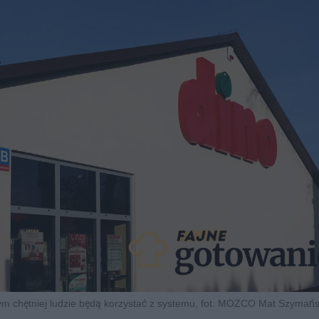
tym chętniej ludzie będą korzystać z systemu, fot. MOZCO Mat Szymańs