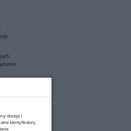
h
kuje
jach.
ządzenia
my dostęp i
lne identyfikatory,
iania