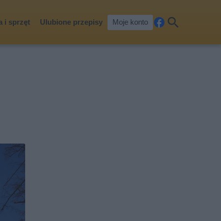
 i sprzęt
Ulubione przepisy
Moje konto
Fa
Szu
ceb
kaj
ook