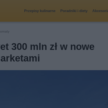
Przepisy kulinarne
Poradniki i diety
Akcesoria
komaty
et 300 mln zł w nowe
marketami