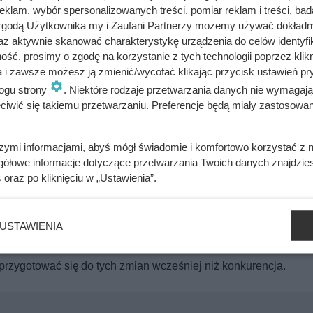
klam, wybór spersonalizowanych treści, pomiar reklam i treści, bad
 co po kilku godzinach stało się z jej poziomem cukru i apetyt
 zgodą Użytkownika my i Zaufani Partnerzy możemy używać dokład
az aktywnie skanować charakterystykę urządzenia do celów identyfi
ść, prosimy o zgodę na korzystanie z tych technologii poprzez klikn
a i zawsze możesz ją zmienić/wycofać klikając przycisk ustawień pr
ogu strony
. Niektóre rodzaje przetwarzania danych nie wymagaj
anuje przeznaczyć na wdrożenie automatów od 250 do nawet 30
iwić się takiemu przetwarzaniu. Preferencje będą miały zastosowania
nych wydatków zaplanowanych na rozwój całej sieci. Łączne inw
łotych. Środki zostaną przeznaczone nie tylko na recyklomaty, a
szymi informacjami, abyś mógł świadomie i komfortowo korzystać z
w logistycznych i zwiększanie możliwości produkcyjnych.
gółowe informacje dotyczące przetwarzania Twoich danych znajdzi
s
oraz po kliknięciu w „Ustawienia”.
codzienne funkcjonowanie sklepów. Dotychczas obsługa zwrotó
ków. Automaty mają odciążyć personel i przyspieszyć cały p
ddawania pustych opakowań bez konieczności stania w kolejka
USTAWIENIA
stemu kaucyjnego, który w najbliższych latach ma objąć coraz
przygotować się do tych zmian wcześniej niż konkurencja.