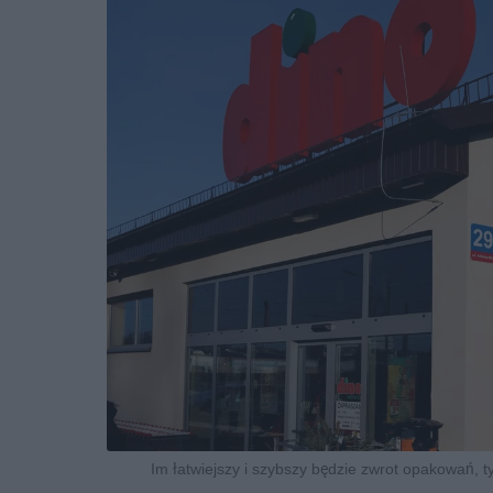
Im łatwiejszy i szybszy będzie zwrot opakowań, 