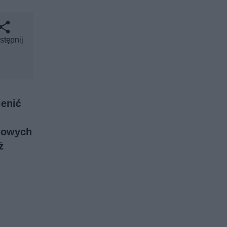
stępnij
ienić
 nowych
ż