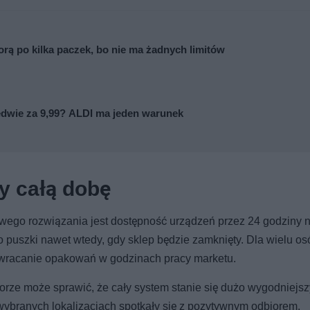
rą po kilka paczek, bo nie ma żadnych limitów
dwie za 9,99? ALDI ma jeden warunek
y całą dobę
ego rozwiązania jest dostępność urządzeń przez 24 godziny n
bo puszki nawet wtedy, gdy sklep będzie zamknięty. Dla wielu o
zwracanie opakowań w godzinach pracy marketu.
orze może sprawić, że cały system stanie się dużo wygodniejsz
 wybranych lokalizacjach spotkały się z pozytywnym odbiorem.