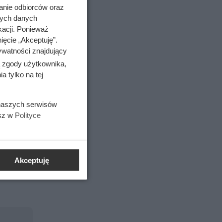
anie odbiorców oraz
em
nych danych
kacji. Ponieważ
ięcie „Akceptuję”.
ywatności znajdujący
ą zgody użytkownika,
0
 tylko na tej
estycje
le
 naszych serwisów
esz w
Polityce
w
roces.
ch.
Akceptuję
 większą