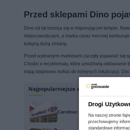
Przed sklepami Dino poja
Dino od lat rozwija się w imponującym tempie. Now
miejscowościach, a marka coraz mocniej konkuruje 
kolejną dużą zmianę.
Przed wybranymi marketami zaczęły pojawiać się 
Chodzi o recyklomaty, które umożliwią oddawanie 
mają stopniowo trafiać do kolejnych lokalizacji. D
Najpopularniejsze artykuły
Drogi Użytkow
Carrefour szaleje z promocjami. Tak
Na naszej stronie fa
przechowujemy informa
standardowe informac