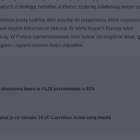
ych z obsługą zwrotów, a klienci szybciej załatwiają swoje s
 wkłada pustą butelkę albo puszkę do urządzenia, które rozpozn
rwa zwykle kilkanaście sekund. W wielu krajach Europy takie
ością. W Polsce zainteresowanie nimi rośnie szczególnie teraz, 
ngiem i ograniczaniem ilości odpadów.
 Luksusowa kawa w ALDI przeceniona o 91%
pisz je za niecałe 14 zł! Carrefour ścina cenę masła