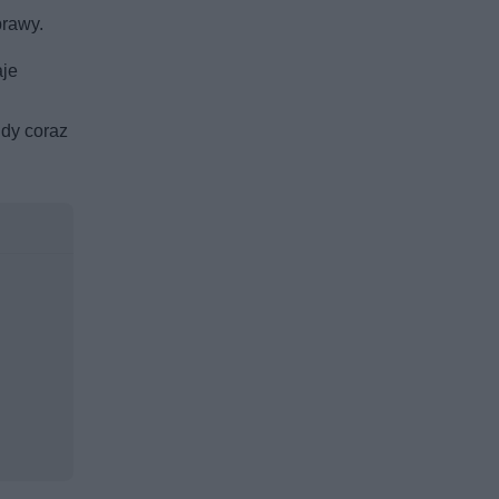
prawy.
aje
gdy coraz