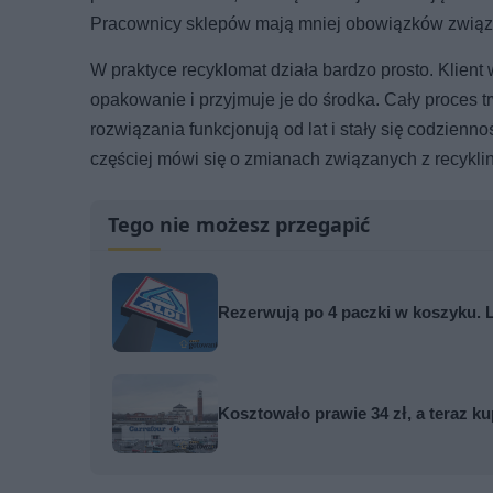
Pracownicy sklepów mają mniej obowiązków związan
W praktyce recyklomat działa bardzo prosto. Klient
opakowanie i przyjmuje je do środka. Cały proces t
rozwiązania funkcjonują od lat i stały się codzienn
częściej mówi się o zmianach związanych z recykli
Tego nie możesz przegapić
Rezerwują po 4 paczki w koszyku.
Kosztowało prawie 34 zł, a teraz ku