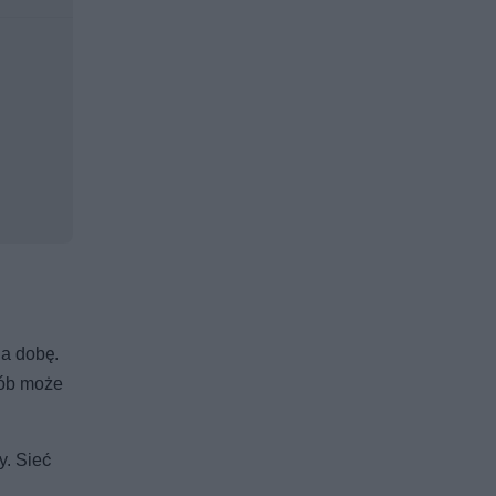
a dobę.
sób może
y. Sieć