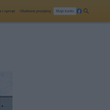
 i sprzęt
Ulubione przepisy
Moje konto
Fa
Szu
ceb
kaj
ook