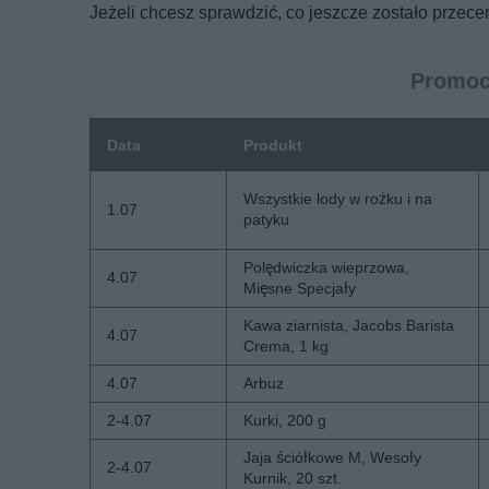
Jeżeli chcesz sprawdzić, co jeszcze zostało przecen
Promocj
Data
Produkt
Wszystkie lody w rożku i na
1.07
patyku
Polędwiczka wieprzowa,
4.07
Mięsne Specjały
Kawa ziarnista, Jacobs Barista
4.07
Crema, 1 kg
4.07
Arbuz
2-4.07
Kurki, 200 g
Jaja ściółkowe M, Wesoły
2-4.07
Kurnik, 20 szt.