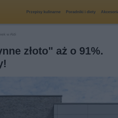
Przepisy kulinarne
Poradniki i diety
Akcesoria
wek w Aldi
ynne złoto" aż o 91%.
y!