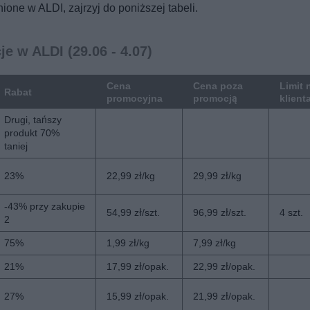
ione w ALDI, zajrzyj do poniższej tabeli.
e w ALDI (29.06 - 4.07)
Cena
Cena poza
Limit 
Rabat
promocyjna
promocją
klient
Drugi, tańszy
produkt 70%
taniej
23%
22,99 zł/kg
29,99 zł/kg
-43% przy zakupie
54,99 zł/szt.
96,99 zł/szt.
4 szt.
2
75%
1,99 zł/kg
7,99 zł/kg
21%
17,99 zł/opak.
22,99 zł/opak.
27%
15,99 zł/opak.
21,99 zł/opak.