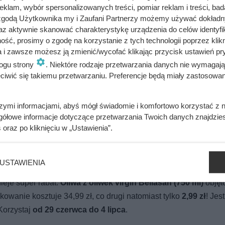
klam, wybór spersonalizowanych treści, pomiar reklam i treści, bad
 zgodą Użytkownika my i Zaufani Partnerzy możemy używać dokład
az aktywnie skanować charakterystykę urządzenia do celów identyfi
ść, prosimy o zgodę na korzystanie z tych technologii poprzez klikn
a i zawsze możesz ją zmienić/wycofać klikając przycisk ustawień pr
wystarczy dla dwóch osób
ogu strony
. Niektóre rodzaje przetwarzania danych nie wymagaj
iwić się takiemu przetwarzaniu. Preferencje będą miały zastosowania
 co po kilku godzinach stało się z jej poziomem cukru i apetyt
szymi informacjami, abyś mógł świadomie i komfortowo korzystać z
gółowe informacje dotyczące przetwarzania Twoich danych znajdzi
s
oraz po kliknięciu w „Ustawienia”.
o w ALDI w tym tygodniu
USTAWIENIA
ieje super rabat.
Oliwa z oliwek virgin Bellasan (750 ml)
objęt
kowanie kosztuje 34,99 zł, co drugi natomiast tylko
2,99 zł
! Jest
 Korzystaj
od 29 czerwca do 4 lipca
.