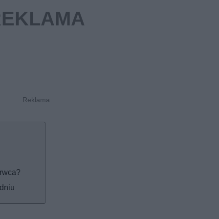
erwca?
odniu