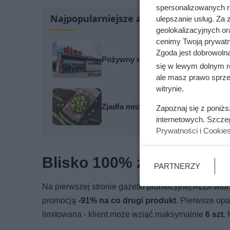
spersonalizowanych re
Najpopularniejsze artykuły
ulepszanie usług. Za
geolokalizacyjnych or
cenimy Twoją prywatno
Zgoda jest dobrowoln
Pożywny obiad za mniej niż 8 zł – 
się w lewym dolnym r
ale masz prawo sprzec
witrynie.
Zjadła miskę ugotowanego bobu. Oto
Zapoznaj się z poniż
internetowych. Szcze
Prywatności i Cookie
Blisko 100% zniżki - tylk
PARTNERZY
Na pierwszej stronie gazetki promocyjnej ALDI widn
promocją
-91% na co drugi produkt
. Pierwsze opa
limitowana - klient może wziąć maksymalnie
6 szt
.