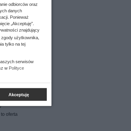
anie odbiorców oraz
nych danych
kacji. Ponieważ
ięcie „Akceptuję”.
ywatności znajdujący
ą zgody użytkownika,
 tylko na tej
em
 naszych serwisów
esz w
Polityce
Akceptuję
o
 to oferta