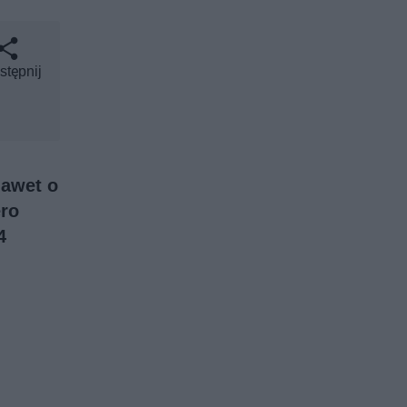
stępnij
nawet o
ero
4