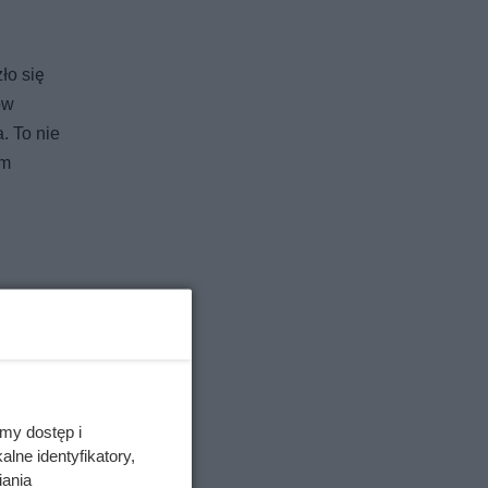
ło się
ów
. To nie
ym
ja na
aż o 80%
.
00 g)
.
Co
 znalazła
my dostęp i
 90%
- za
lne identyfikatory,
iania