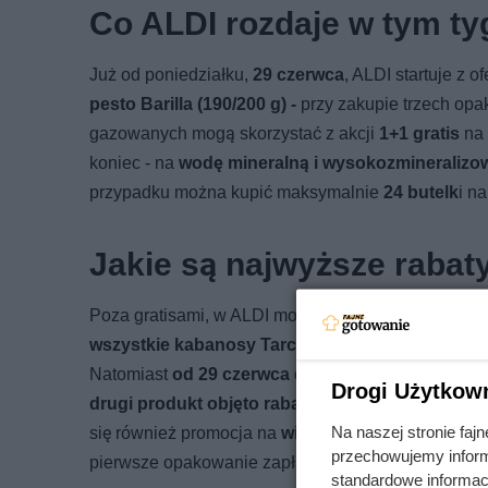
Co ALDI rozdaje w tym ty
Już od poniedziałku,
29 czerwca
, ALDI startuje z o
pesto Barilla (190/200 g) -
przy zakupie trzech opa
gazowanych mogą skorzystać z akcji
1+1 gratis
na
koniec - na
wodę mineralną i wysokozmineralizow
przypadku można kupić maksymalnie
24 butelk
i n
Jakie są najwyższe rabat
Poza gratisami, w ALDI możesz załapać się na wyso
wszystkie kabanosy Tarczyński
. Przy zakupie 
Natomiast
od 29 czerwca do 4 lipca
taniej kupisz 
Drogi Użytkow
drugi produkt objęto rabatem -81%
- pierwsze opa
Na naszej stronie fa
się również promocja na
winierki wieprzowe z ciel
przechowujemy informa
pierwsze opakowanie zapłacisz 11,99 zł, natomiast
standardowe informac