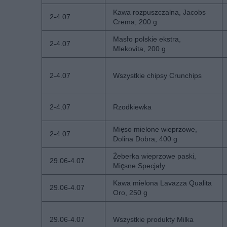
Kawa rozpuszczalna, Jacobs
2-4.07
Crema, 200 g
Masło polskie ekstra,
2-4.07
Mlekovita, 200 g
2-4.07
Wszystkie chipsy Crunchips
2-4.07
Rzodkiewka
Mięso mielone wieprzowe,
2-4.07
Dolina Dobra, 400 g
Żeberka wieprzowe paski,
29.06-4.07
Mięsne Specjały
Kawa mielona Lavazza Qualita
29.06-4.07
Oro, 250 g
29.06-4.07
Wszystkie produkty Milka