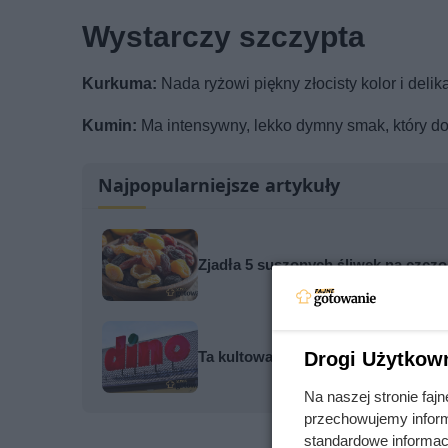
Wystarczy szczypta
Kurkuma:
Nada ryżowi piękny złocisty kolor i deli
Kumin:
Ma intensywny, lekko dymny smak, który dod
Najpopularniejsze artykuły
Zjadła 5 suszonych śliwek na czczo. 
Ta kultowa kawa mocno potaniała. 
Drogi Użytkow
Na naszej stronie fa
przechowujemy informa
standardowe informac