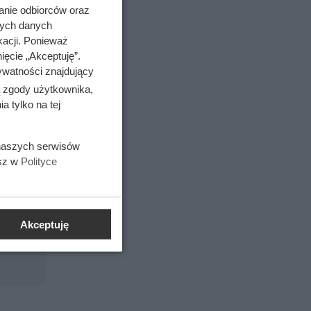
anie odbiorców oraz
nych danych
kacji. Ponieważ
ięcie „Akceptuję”.
ywatności znajdujący
ą zgody użytkownika,
 tylko na tej
 naszych serwisów
esz w
Polityce
em
Akceptuję