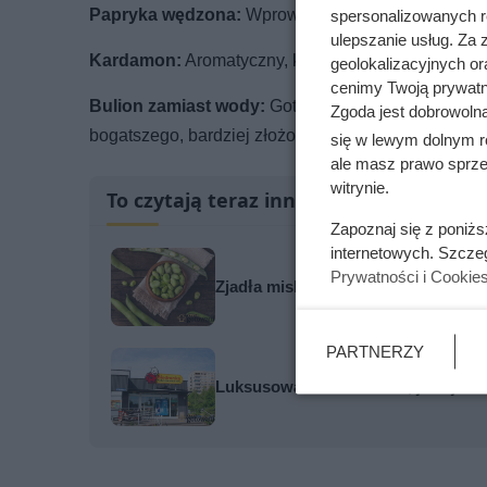
Papryka wędzona:
Wprowadza subtelną nutę wędzo
spersonalizowanych re
ulepszanie usług. Za
Kardamon:
Aromatyczny, korzenny dodatek, idealn
geolokalizacyjnych or
cenimy Twoją prywatno
Bulion zamiast wody:
Gotowanie ryżu w bulionie
Zgoda jest dobrowoln
bogatszego, bardziej złożonego smaku.
się w lewym dolnym r
ale masz prawo sprzec
witrynie.
To czytają teraz inni
Zapoznaj się z poniż
internetowych. Szcze
Prywatności i Cookie
Zjadła miskę ugotowanego bobu. Oto
PARTNERZY
Luksusowa kawa w cenie, jakiej nie