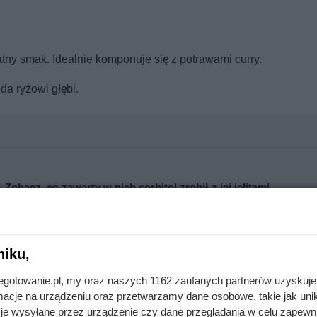
katny smak. Idealnie komponuje się z potrawami curry.
a ryżowi głębi.
Zobacz, co zawarty w nich sorbitol zrobił z jej jelitami
Klienci Dino biorą po dwa opakowania
niku,
jnegotowanie.pl, my oraz naszych 1162 zaufanych partnerów uzyskuje
cje na urządzeniu oraz przetwarzamy dane osobowe, takie jak unika
je wysyłane przez urządzenie czy dane przeglądania w celu zapewn