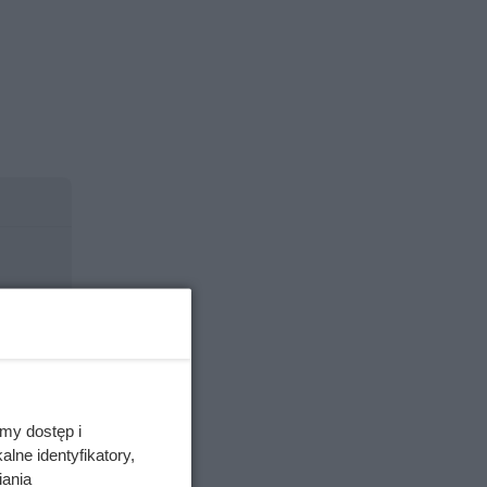
my dostęp i
lne identyfikatory,
iania