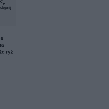
stępnij
ie
na
że ryż