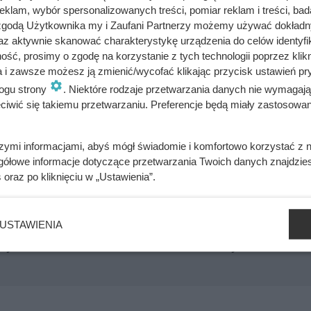
nki, świetna do dań inspirowanych kuchnią hiszpańską.
klam, wybór spersonalizowanych treści, pomiar reklam i treści, bad
 zgodą Użytkownika my i Zaufani Partnerzy możemy używać dokład
y do ryżu w stylu bliskowschodnim.
az aktywnie skanować charakterystykę urządzenia do celów identyfi
ść, prosimy o zgodę na korzystanie z tych technologii poprzez klikn
 warzywnym, drobiowym lub wołowym zamiast wody dodaje mu
a i zawsze możesz ją zmienić/wycofać klikając przycisk ustawień pr
ogu strony
. Niektóre rodzaje przetwarzania danych nie wymagaj
iwić się takiemu przetwarzaniu. Preferencje będą miały zastosowania
szymi informacjami, abyś mógł świadomie i komfortowo korzystać z
gółowe informacje dotyczące przetwarzania Twoich danych znajdzi
s
oraz po kliknięciu w „Ustawienia”.
 co po kilku godzinach stało się z jej poziomem cukru i apetyt
USTAWIENIA
 było od bardzo dawna. Klienci Biedronki zachwyceni