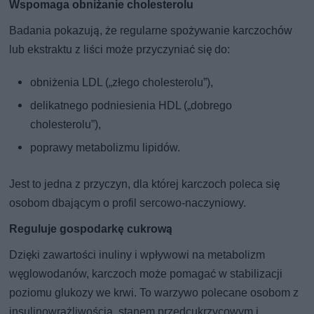
Wspomaga obniżanie cholesterolu
Badania pokazują, że regularne spożywanie karczochów
lub ekstraktu z liści może przyczyniać się do:
obniżenia LDL („złego cholesterolu”),
delikatnego podniesienia HDL („dobrego
cholesterolu”),
poprawy metabolizmu lipidów.
Jest to jedna z przyczyn, dla której karczoch poleca się
osobom dbającym o profil sercowo-naczyniowy.
Reguluje gospodarkę cukrową
Dzięki zawartości inuliny i wpływowi na metabolizm
węglowodanów, karczoch może pomagać w stabilizacji
poziomu glukozy we krwi. To warzywo polecane osobom z
insulinowrażliwością, stanem przedcukrzycowym i