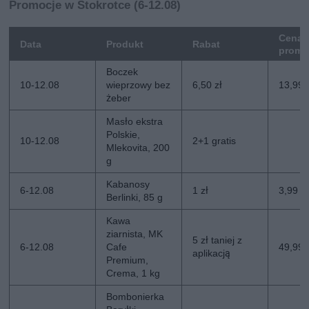
Promocje w Stokrotce (6-12.08)
Cena
Data
Produkt
Rabat
promo
Boczek
10-12.08
wieprzowy bez
6,50 zł
13,99 
żeber
Masło ekstra
Polskie,
10-12.08
2+1 gratis
Mlekovita, 200
g
Kabanosy
6-12.08
1 zł
3,99 zł
Berlinki, 85 g
Kawa
ziarnista, MK
5 zł taniej z
6-12.08
Cafe
49,99 z
aplikacją
Premium,
Crema, 1 kg
Bombonierka