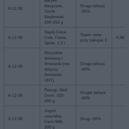
Baryłki
klasyczne,
Druga tańsza
6-12.08
Torcik
-30%
Wedlowski,
200-250 g
Napój Coca-
Super cena
6-12.08
Cola, Fanta,
4,98 zł
przy zakupie 3
Sprite, 1,5 l
Wszystkie
śmietany i
śmietanki (nie
Druga tańsza
6-12.08
dotyczy
-40%
śmietanki
UHT)
Pierogi, Well
Drugie tańsze
6-12.08
Done, 320-
-40%
400 g
Jogurt
naturalny,
6-12.08
Drugi -50%
Farm Milk,
200 g