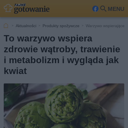
MENU
Fa
Szu
ceb
kaj
Aktualności
Produkty spożywcze
Warzywo wspierające z
ook
To warzywo wspiera
zdrowie wątroby, trawienie
i metabolizm i wygląda jak
kwiat