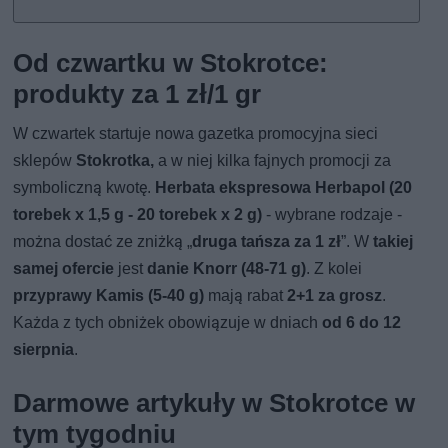
Od czwartku w Stokrotce:
produkty za 1 zł/1 gr
W czwartek startuje nowa gazetka promocyjna sieci
sklepów
Stokrotka,
a w niej kilka fajnych promocji za
symboliczną kwotę.
Herbata ekspresowa Herbapol (20
torebek x 1,5 g - 20 torebek x 2 g)
- wybrane rodzaje -
można dostać ze zniżką „
druga tańsza za 1 zł
”. W
takiej
samej ofercie
jest
danie Knorr (48-71 g)
. Z kolei
przyprawy Kamis (5-40 g)
mają rabat
2+1 za grosz
.
Każda z tych obniżek obowiązuje w dniach
od 6 do 12
sierpnia
.
Darmowe artykuły w Stokrotce w
tym tygodniu