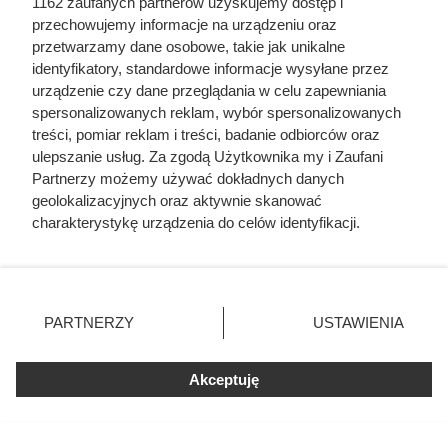
750-1000 ml
1162 zaufanych partnerów uzyskujemy dostęp i
przechowujemy informacje na urządzeniu oraz
Ciastka
przetwarzamy dane osobowe, takie jak unikalne
6-12.08
Pieguski, 135
2+1 gratis
identyfikatory, standardowe informacje wysyłane przez
g
urządzenie czy dane przeglądania w celu zapewniania
Galaretka,
spersonalizowanych reklam, wybór spersonalizowanych
6-12.08
Delecta, 39-70
2+2 gratis
treści, pomiar reklam i treści, badanie odbiorców oraz
g
ulepszanie usług. Za zgodą Użytkownika my i Zaufani
Partnerzy możemy używać dokładnych danych
Serek
homogenizow
geolokalizacyjnych oraz aktywnie skanować
6-12.08
2+2 gratis
any Danio,
charakterystykę urządzenia do celów identyfikacji.
Danone 130 g
Ponieważ cenimy Twoją prywatność, prosimy o zgodę na
korzystanie z tych technologii poprzez kliknięcie
Baton Lion,
6-12.08
2+2 gratis
„Akceptuję”. Zgoda jest dobrowolna i zawsze możesz ją
41-42 g
zmienić/wycofać klikając przycisk ustawień prywatności
PARTNERZY
USTAWIENIA
Kukurydza
6-12.08
1+1 gratis
znajdujący się w lewym dolnym rogu strony
. Niektóre
kolba
rodzaje przetwarzania danych nie wymagają zgody
Akceptuję
użytkownika, ale masz prawo sprzeciwić się takiemu
przetwarzaniu. Preferencje będą miały zastosowania tylko
na tej witrynie.