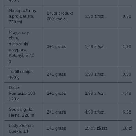
Napój roślinny,
Drugi produkt
alpro Barista,
6,98 zł/szt.
9,98 zł
60% taniej
750 ml
Przyprawy,
zioła,
mieszanki
3+1 gratis
1,49 zł/szt.
1,98 zł
przypraw,
Kotanyi, 5-40
g
Tortilla chips,
2+1 gratis
6,99 zł/szt.
9,99 zł
400 g
Deser
Fantasia, 103-
2+1 gratis
2,99 zł/szt.
4,48 zł
120 g
Sos do grilla,
2+1 gratis
4,99 zł/szt.
6,98 zł
Heinz, 220 ml
Lody Zielona
1+1 gratis
19,99 zł/szt.
10 zł/s
Budka, 1 l