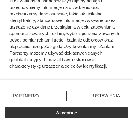
1162 zaufanych partnerów uzyskujemy dostęp i
przechowujemy informacje na urządzeniu oraz
przetwarzamy dane osobowe, takie jak unikalne
identyfikatory, standardowe informacje wysyłane przez
urządzenie czy dane przeglądania w celu zapewniania
Dziennikarze ujawnili
spersonalizowanych reklam, wybór spersonalizowanych
treści, pomiar reklam i treści, badanie odbiorców oraz
pochodzenie mięsa z Dino. Klienci
ulepszanie usług. Za zgodą Użytkownika my i Zaufani
zaskoczeni
Partnerzy możemy używać dokładnych danych
geolokalizacyjnych oraz aktywnie skanować
charakterystykę urządzenia do celów identyfikacji.
Ponieważ cenimy Twoją prywatność, prosimy o zgodę na
korzystanie z tych technologii poprzez kliknięcie
„Akceptuję”. Zgoda jest dobrowolna i zawsze możesz ją
zmienić/wycofać klikając przycisk ustawień prywatności
PARTNERZY
USTAWIENIA
znajdujący się w lewym dolnym rogu strony
. Niektóre
rodzaje przetwarzania danych nie wymagają zgody
Akceptuję
użytkownika, ale masz prawo sprzeciwić się takiemu
przetwarzaniu. Preferencje będą miały zastosowania tylko
na tej witrynie.