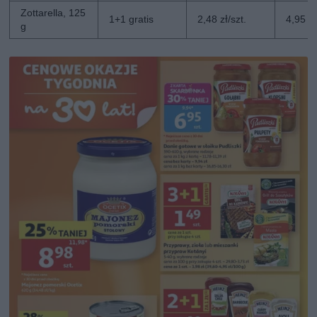
Zottarella, 125
1+1 gratis
2,48 zł/szt.
4,95 zł
g