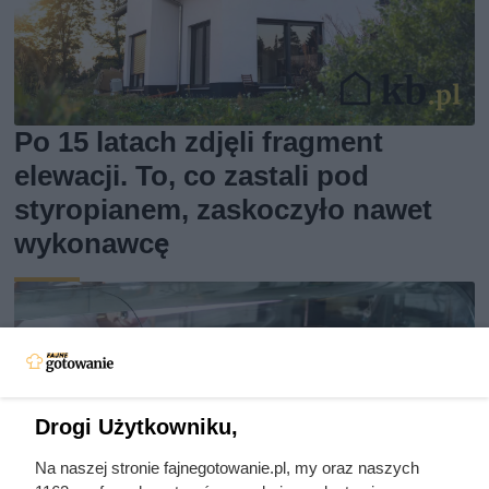
Po 15 latach zdjęli fragment
elewacji. To, co zastali pod
styropianem, zaskoczyło nawet
wykonawcę
Drogi Użytkowniku,
Na naszej stronie fajnegotowanie.pl, my oraz naszych