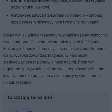
Błonnik pokarmowy:
wspomaga trawienie i reguluje
poziom cukru we krwi.
Antyoksydanty:
beta-karoten i polifenole – chronią
przed stresem oksydacyjnym i wolnymi rodnikami.
Dzięki tym składnikom zawartym w kaki możemy wzmocnić
swoją odporność i ochronić organizm przed infekcjami.
Możemy też opóźnić procesy starzenia się skóry i komórek
ciała. Wysoka zawartość magnezu w kaki może
zredukować stres i poprawić nasz nastrój. Poza tym
regularne spożywanie kaki pozwoli uregulować ciśnienie
krwi, wspomoże pracę serca i zmniejszy ryzyko chorób
układu krążenia.
To czytają teraz inni