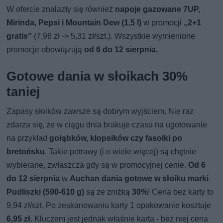
W ofercie znalazły się również
napoje gazowane 7UP,
Mirinda, Pepsi i Mountain Dew (1,5 l)
w promocji
„2+1
gratis”
(7,96 zł -> 5,31 zł/szt.). Wszystkie wymienione
promocje obowiązują
od 6 do 12 sierpnia.
Gotowe dania w słoikach 30%
taniej
Zapasy słoików zawsze są dobrym wyjściem. Nie raz
zdarza się, że w ciągu dnia brakuje czasu na ugotowanie
na przykład
gołąbków, klopsików czy fasolki po
bretońsku
. Takie potrawy (i o wiele więcej) są chętnie
wybierane, zwłaszcza gdy są w promocyjnej cenie.
Od 6
do 12 sierpnia
w
Auchan dania gotowe w słoiku marki
Pudliszki (590-610 g)
są ze zniżką
30%
! Cena bez karty to
9,94 zł/szt. Po zeskanowaniu karty 1 opakowanie kosztuje
6,95 zł
. Kluczem jest jednak właśnie karta - bez niej cena