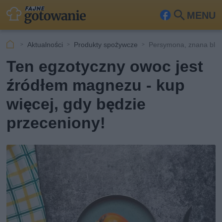
MENU
Fa
Szu
ceb
kaj
Aktualności
Produkty spożywcze
Persymona, znana bliże
ook
Ten egzotyczny owoc jest
źródłem magnezu - kup
więcej, gdy będzie
przeceniony!