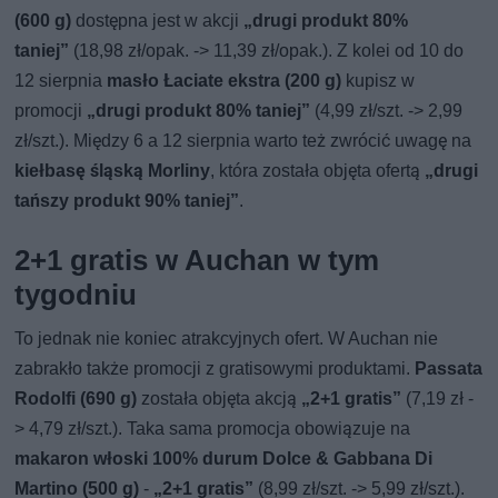
(600 g)
dostępna jest w akcji
„drugi produkt 80%
taniej”
(18,98 zł/opak. -> 11,39 zł/opak.). Z kolei od 10 do
12 sierpnia
masło Łaciate ekstra (200 g)
kupisz w
promocji
„drugi produkt 80% taniej”
(4,99 zł/szt. -> 2,99
zł/szt.). Między 6 a 12 sierpnia warto też zwrócić uwagę na
kiełbasę śląską Morliny
, która została objęta ofertą
„drugi
tańszy produkt 90% taniej”
.
2+1 gratis w Auchan w tym
tygodniu
To jednak nie koniec atrakcyjnych ofert. W Auchan nie
zabrakło także promocji z gratisowymi produktami.
Passata
Rodolfi (690 g)
została objęta akcją
„2+1 gratis”
(7,19 zł -
> 4,79 zł/szt.). Taka sama promocja obowiązuje na
makaron włoski 100% durum Dolce & Gabbana Di
Martino (500 g)
-
„2+1 gratis”
(8,99 zł/szt. -> 5,99 zł/szt.).