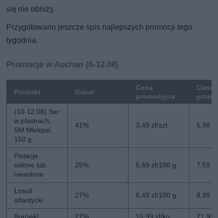
się nie obniży.
Przygotowano jeszcze spis najlepszych promocji tego
tygodnia.
Promocje w Auchan (6-12.08)
Cena
Cena 
Produkt
Rabat
promocyjna
promo
(10-12.08) Ser
w plastrach,
41%
3,49 zł/szt.
5,98 zł
SM Mlekpol,
150 g
Pistacje
solone lub
25%
5,69 zł/100 g
7,59 z
niesolone
Łosoś
27%
6,49 zł/100 g
8,99 z
atlantycki
Borówki
27%
15,99 zł/kg
21,99 