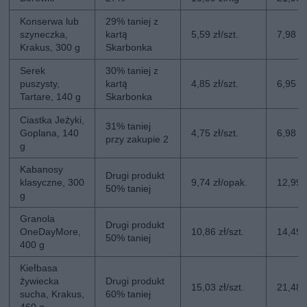
Konserwa lub
29% taniej z
szyneczka,
kartą
5,59 zł/szt.
7,98 zł
Krakus, 300 g
Skarbonka
Serek
30% taniej z
puszysty,
kartą
4,85 zł/szt.
6,95 zł
Tartare, 140 g
Skarbonka
Ciastka Jeżyki,
31% taniej
Goplana, 140
4,75 zł/szt.
6,98 zł
przy zakupie 2
g
Kabanosy
Drugi produkt
klasyczne, 300
9,74 zł/opak.
12,99 
50% taniej
g
Granola
Drugi produkt
OneDayMore,
10,86 zł/szt.
14,49 z
50% taniej
400 g
Kiełbasa
żywiecka
Drugi produkt
15,03 zł/szt.
21,48 z
sucha, Krakus,
60% taniej
460 g