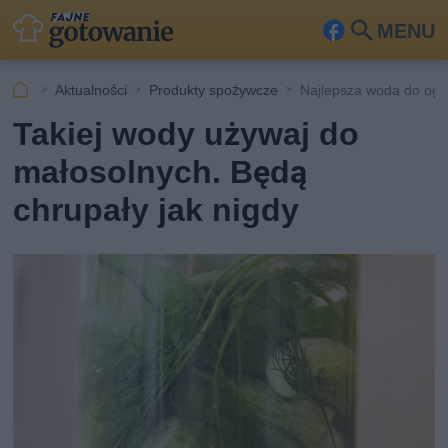
MENU
Fa
Szu
ceb
kaj
Aktualności
Produkty spożywcze
Najlepsza woda do og
ook
Takiej wody używaj do
małosolnych. Będą
chrupały jak nigdy