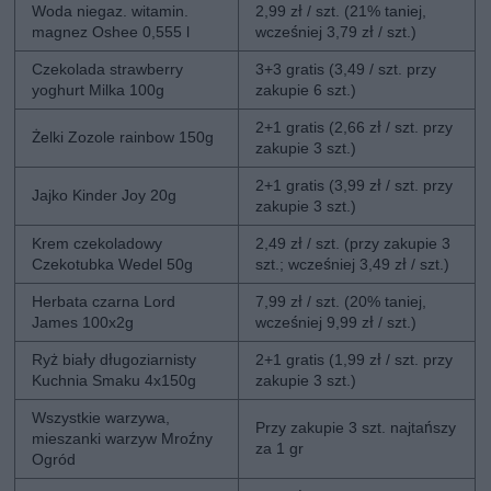
Woda niegaz. witamin.
2,99 zł / szt. (21% taniej,
magnez Oshee 0,555 l
wcześniej 3,79 zł / szt.)
Czekolada strawberry
3+3 gratis (3,49 / szt. przy
yoghurt Milka 100g
zakupie 6 szt.)
2+1 gratis (2,66 zł / szt. przy
Żelki Zozole rainbow 150g
zakupie 3 szt.)
2+1 gratis (3,99 zł / szt. przy
Jajko Kinder Joy 20g
zakupie 3 szt.)
Krem czekoladowy
2,49 zł / szt. (przy zakupie 3
Czekotubka Wedel 50g
szt.; wcześniej 3,49 zł / szt.)
Herbata czarna Lord
7,99 zł / szt. (20% taniej,
James 100x2g
wcześniej 9,99 zł / szt.)
Ryż biały długoziarnisty
2+1 gratis (1,99 zł / szt. przy
Kuchnia Smaku 4x150g
zakupie 3 szt.)
Wszystkie warzywa,
Przy zakupie 3 szt. najtańszy
mieszanki warzyw Mroźny
za 1 gr
Ogród