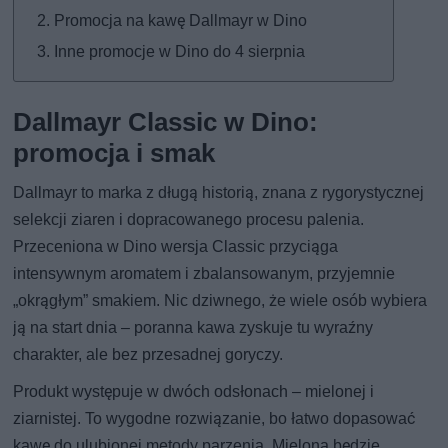
Promocja na kawę Dallmayr w Dino
Inne promocje w Dino do 4 sierpnia
Dallmayr Classic w Dino:
promocja i smak
Dallmayr to marka z długą historią, znana z rygorystycznej
selekcji ziaren i dopracowanego procesu palenia.
Przeceniona w Dino wersja Classic przyciąga
intensywnym aromatem i zbalansowanym, przyjemnie
„okrągłym” smakiem. Nic dziwnego, że wiele osób wybiera
ją na start dnia – poranna kawa zyskuje tu wyraźny
charakter, ale bez przesadnej goryczy.
Produkt występuje w dwóch odsłonach – mielonej i
ziarnistej. To wygodne rozwiązanie, bo łatwo dopasować
kawę do ulubionej metody parzenia. Mielona będzie