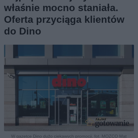
właśnie mocno staniała.
Oferta przyciąga klientów
do Dino
W gazetce Dino dużo ciekawych promocji, fot. MOZCO Mat