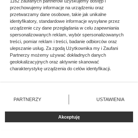
1162 zaufanych partnerów uzyskujemy dostęp i
kobieta musiała zrobić to chociaż raz w życiu
przechowujemy informacje na urządzeniu oraz
przetwarzamy dane osobowe, takie jak unikalne
Twój ogród może kwitnąć do pierwszych
identyfikatory, standardowe informacje wysyłane przez
przymrozków. Wystarczy teraz posadzić te kwiaty
urządzenie czy dane przeglądania w celu zapewniania
spersonalizowanych reklam, wybór spersonalizowanych
treści, pomiar reklam i treści, badanie odbiorców oraz
Tak tnij i susz drewno do kominka, a będzie palić
ulepszanie usług. Za zgodą Użytkownika my i Zaufani
się dwa razy dłużej
Partnerzy możemy używać dokładnych danych
geolokalizacyjnych oraz aktywnie skanować
charakterystykę urządzenia do celów identyfikacji.
Ponieważ cenimy Twoją prywatność, prosimy o zgodę na
korzystanie z tych technologii poprzez kliknięcie
„Akceptuję”. Zgoda jest dobrowolna i zawsze możesz ją
zmienić/wycofać klikając przycisk ustawień prywatności
PARTNERZY
USTAWIENIA
znajdujący się w lewym dolnym rogu strony
. Niektóre
rodzaje przetwarzania danych nie wymagają zgody
Akceptuję
użytkownika, ale masz prawo sprzeciwić się takiemu
przetwarzaniu. Preferencje będą miały zastosowania tylko
na tej witrynie.