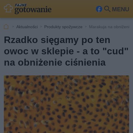
MENU
Fa
Szu
ceb
kaj
Aktualności
Produkty spożywcze
Marakuja na obniżenie 
ook
Rzadko sięgamy po ten
owoc w sklepie - a to "cud"
na obniżenie ciśnienia