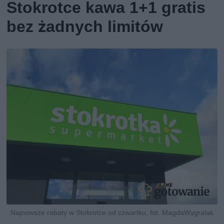
Stokrotce kawa 1+1 gratis
bez żadnych limitów
Najnowsze rabaty w Stokrotce od czwartku, fot. MagdaWygralak