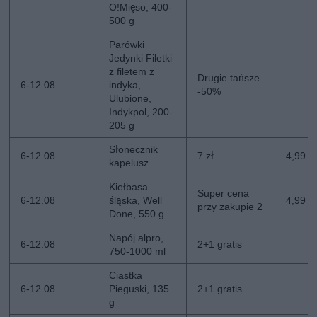
O!Mięso, 400-
500 g
Parówki
Jedynki Filetki
z filetem z
Drugie tańsze
6-12.08
indyka,
-50%
Ulubione,
Indykpol, 200-
205 g
Słonecznik
6-12.08
7 zł
4,99 zł
kapelusz
Kiełbasa
Super cena
6-12.08
śląska, Well
4,99 z
przy zakupie 2
Done, 550 g
Napój alpro,
6-12.08
2+1 gratis
750-1000 ml
Ciastka
6-12.08
Pieguski, 135
2+1 gratis
g