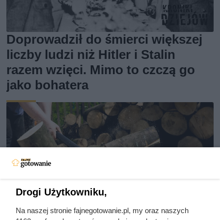
Doprowadził do śmierci większej
liczby ludzi niż Hitler i Stalin
razem wzięci. Mimo to czczą go
jako bohatera
Drogi Użytkowniku,
Na naszej stronie fajnegotowanie.pl, my oraz naszych