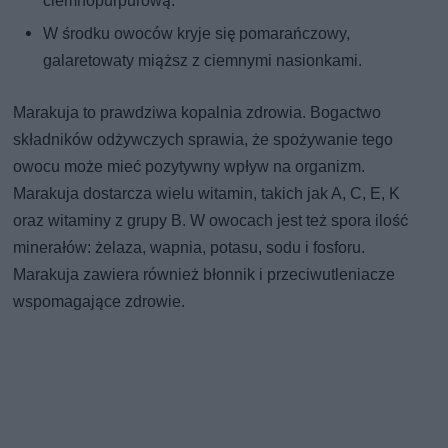
ciemnopurpurową.
W środku owoców kryje się pomarańczowy,
galaretowaty miąższ z ciemnymi nasionkami.
Marakuja to prawdziwa kopalnia zdrowia. Bogactwo
składników odżywczych sprawia, że spożywanie tego
owocu może mieć pozytywny wpływ na organizm.
Marakuja dostarcza wielu witamin, takich jak A, C, E, K
oraz witaminy z grupy B. W owocach jest też spora ilość
minerałów: żelaza, wapnia, potasu, sodu i fosforu.
Marakuja zawiera również błonnik i przeciwutleniacze
wspomagające zdrowie.