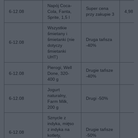
Napój Coca-
Super cena
6-12.08
Cola, Fanta,
4,98 zł
przy zakupie 3
Sprite, 1,5 l
Wszystkie
śmietany i
śmietanki (nie
Druga tańsza
6-12.08
dotyczy
-40%
śmietanki
UHT)
Pierogi, Well
Drugie tańsze
6-12.08
Done, 320-
-40%
400 g
Jogurt
naturalny,
6-12.08
Drugi -50%
Farm Milk,
200 g
Sznycle z
indyka, mięso
z indyka na
Drugie tańsze
6-12.08
kotlety,
-50%