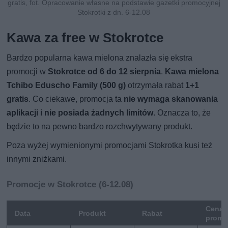
gratis, fot. Opracowanie własne na podstawie gazetki promocyjnej
Stokrotki z dn. 6-12.08
Kawa za free w Stokrotce
Bardzo popularna kawa mielona znalazła się ekstra
promocji w
Stokrotce od 6 do 12 sierpnia
.
Kawa mielona
Tchibo Eduscho Family (500 g)
otrzymała rabat
1+1
gratis
. Co ciekawe, promocja ta
nie wymaga skanowania
aplikacji i nie posiada żadnych limitów
. Oznacza to, że
będzie to na pewno bardzo rozchwytywany produkt.
Poza wyżej wymienionymi promocjami Stokrotka kusi też
innymi zniżkami.
Promocje w Stokrotce (6-12.08)
Cena
Data
Produkt
Rabat
promo