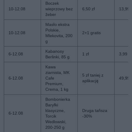
Boczek
10-12.08
wieprzowy bez
6,50 zł
13,99 
żeber
Masło ekstra
Polskie,
10-12.08
2+1 gratis
Mlekovita, 200
g
Kabanosy
6-12.08
1 zł
3,99 zł
Berlinki, 85 g
Kawa
ziarnista, MK
5 zł taniej z
6-12.08
Cafe
49,99 z
aplikacją
Premium,
Crema, 1 kg
Bombonierka
Baryłki
klasyczne,
Druga tańsza
6-12.08
Torcik
-30%
Wedlowski,
200-250 g