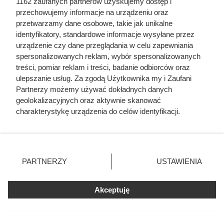
1162 zaufanych partnerów uzyskujemy dostęp i
przechowujemy informacje na urządzeniu oraz
przetwarzamy dane osobowe, takie jak unikalne
Ten gatunek drewna daje
identyfikatory, standardowe informacje wysyłane przez
najwięcej ciepła, a Polacy rzadko
urządzenie czy dane przeglądania w celu zapewniania
spersonalizowanych reklam, wybór spersonalizowanych
go kupują. Prawdziwy król
treści, pomiar reklam i treści, badanie odbiorców oraz
kaloryczności
ulepszanie usług. Za zgodą Użytkownika my i Zaufani
Partnerzy możemy używać dokładnych danych
geolokalizacyjnych oraz aktywnie skanować
charakterystykę urządzenia do celów identyfikacji.
Ponieważ cenimy Twoją prywatność, prosimy o zgodę na
korzystanie z tych technologii poprzez kliknięcie
„Akceptuję”. Zgoda jest dobrowolna i zawsze możesz ją
zmienić/wycofać klikając przycisk ustawień prywatności
PARTNERZY
USTAWIENIA
znajdujący się w lewym dolnym rogu strony
. Niektóre
rodzaje przetwarzania danych nie wymagają zgody
Akceptuję
użytkownika, ale masz prawo sprzeciwić się takiemu
przetwarzaniu. Preferencje będą miały zastosowania tylko
na tej witrynie.