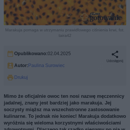
Marakuja pomaga w utrzymaniu prawidłowego ciśnienia krwi, fot.
taira42
Opublikowano:
02.04.2025
Udostępnij
Autor:
Paulina Surowiec
Drukuj
Mimo że oficjalnie owoc ten nosi nazwę męczennicy
jadalnej, znany jest bardziej jako marakuja. Jej
soczysty miąższ ma wszechstronne zastosowanie
kulinarne. To jednak nie koniec! Marakuja dodatkowo
wyróżnia się wieloma korzystnymi właściwościami
zdrowotnymi. Dlaczego tak rzadko sięgamy po nią w