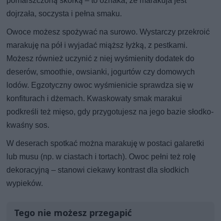
pomarszczoną skórką – to oznaka, że marakuja jest
dojrzała, soczysta i pełna smaku.
Owoce możesz spożywać na surowo. Wystarczy przekroić
marakuję na pół i wyjadać miąższ łyżką, z pestkami.
Możesz również uczynić z niej wyśmienity dodatek do
deserów, smoothie, owsianki, jogurtów czy domowych
lodów. Egzotyczny owoc wyśmienicie sprawdza się w
konfiturach i dżemach. Kwaskowaty smak marakui
podkreśli też mięso, gdy przygotujesz na jego bazie słodko-
kwaśny sos.
W deserach spotkać można marakuję w postaci galaretki
lub musu (np. w ciastach i tortach). Owoc pełni też rolę
dekoracyjną – stanowi ciekawy kontrast dla słodkich
wypieków.
Tego nie możesz przegapić