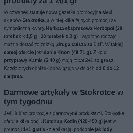
produkty za 1 zł/1 gr
W czwartek startuje nowa gazetka promocyjna sieci
sklepów
Stokrotka,
a w niej kilka fajnych promocji za
symboliczną kwotę.
Herbata ekspresowa Herbapol (20
torebek x 1,5 g - 20 torebek x 2 g)
- wybrane rodzaje -
można dostać ze zniżką „
druga tańsza za 1 zł
”. W
takiej
samej ofercie
jest
danie Knorr (48-71 g)
. Z kolei
przyprawy Kamis (5-40 g)
mają rabat
2+1 za grosz
.
Każda z tych obniżek obowiązuje w dniach
od 6 do 12
sierpnia
.
Darmowe artykuły w Stokrotce w
tym tygodniu
Jeśli lubisz promocje z darmowymi produktami, Stokrotka
oferuje kilka opcji.
Ketchup Kotlin (420-450 g)
jest w
promocji
1+1 gratis
- z aplikacją, podobnie jak
lody