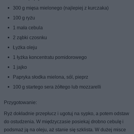
300 g mięsa mielonego (najlepiej z kurczaka)
100 g ryżu
1 mała cebula
2 ząbki czosnku
Łyżka oleju
1 łyżka koncentratu pomidorowego
1 jajko
Papryka słodka mielona, sól, pieprz
100 g startego sera żółtego lub mozzarelli
Przygotowanie:
Ryż dokładnie przepłucz i ugotuj na sypko, a potem odstaw
do ostudzenia. W międzyczasie posiekaj drobno cebulę i
podsmaż ją na oleju, aż stanie się szklista. W dużej misce