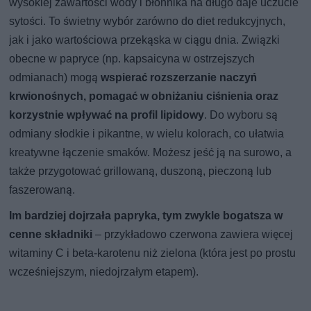
wysokiej zawartości wody i błonnika na długo daje uczucie
sytości. To świetny wybór zarówno do diet redukcyjnych,
jak i jako wartościowa przekąska w ciągu dnia. Związki
obecne w papryce (np. kapsaicyna w ostrzejszych
odmianach) mogą
wspierać rozszerzanie naczyń
krwionośnych, pomagać w obniżaniu ciśnienia oraz
korzystnie wpływać na profil lipidowy
. Do wyboru są
odmiany słodkie i pikantne, w wielu kolorach, co ułatwia
kreatywne łączenie smaków. Możesz jeść ją na surowo, a
także przygotować grillowaną, duszoną, pieczoną lub
faszerowaną.
Im bardziej dojrzała papryka, tym zwykle bogatsza w
cenne składniki
– przykładowo czerwona zawiera więcej
witaminy C i beta-karotenu niż zielona (która jest po prostu
wcześniejszym, niedojrzałym etapem).