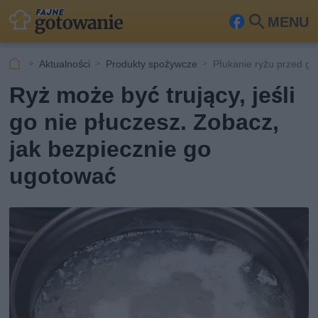
MENU
Fa
Szu
ceb
kaj
Aktualności
Produkty spożywcze
Płukanie ryżu przed g
ook
Ryż może być trujący, jeśli
go nie płuczesz. Zobacz,
jak bezpiecznie go
ugotować