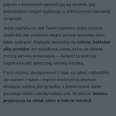
papryki z nadzieniem sprawdzają się idealnie, gdy
potrzebujesz czegoś szybkiego, a jednocześnie naprawdę
sycącego.
Jeżeli papryka nie jest Twoim numerem jeden (choć to
rzadkość), bez problemu sięgnij po inne warzywa, które
łatwo wydrążyć. Najlepiej sprawdzą się
cukinia, bakłażan
albo pomidor
. Ich dodatkową zaletą jest to, że dobrze
znoszą wysoką temperaturę — zwłaszcza podczas
zapiekania pod apetyczną, serową warstwą.
Farsz możesz skomponować z tego, co lubisz najbardziej,
ale wariant z ryżem i mięsem mielonym to pewniak:
dostajesz solidną porcję białka, a jednocześnie danie
pozostaje lekkie i niezbyt kaloryczne. W skrócie:
świetna
propozycja na obiad, także w trakcie redukcji
.