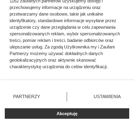
1162 zaufanych partnerów uzyskujemy dostęp i
przechowujemy informacje na urządzeniu oraz
przetwarzamy dane osobowe, takie jak unikalne
identyfikatory, standardowe informacje wysyłane przez
urządzenie czy dane przeglądania w celu zapewniania
spersonalizowanych reklam, wybór spersonalizowanych
treści, pomiar reklam i treści, badanie odbiorców oraz
ulepszanie usług. Za zgodą Użytkownika my i Zaufani
Partnerzy możemy używać dokładnych danych
geolokalizacyjnych oraz aktywnie skanować
Nie harówka była najgorsza.
charakterystykę urządzenia do celów identyfikacji.
Prawdziwy koszmar chłopek
Ponieważ cenimy Twoją prywatność, prosimy o zgodę na
zaczynał się po zamknięciu drzwi
korzystanie z tych technologii poprzez kliknięcie
„Akceptuję”. Zgoda jest dobrowolna i zawsze możesz ją
domu
zmienić/wycofać klikając przycisk ustawień prywatności
PARTNERZY
USTAWIENIA
znajdujący się w lewym dolnym rogu strony
. Niektóre
rodzaje przetwarzania danych nie wymagają zgody
Akceptuję
użytkownika, ale masz prawo sprzeciwić się takiemu
przetwarzaniu. Preferencje będą miały zastosowania tylko
na tej witrynie.