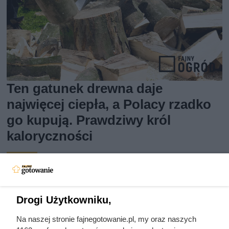
Ten gatunek drewna daje
najwięcej ciepła, a Polacy rzadko
go kupują. Prawdziwy król
kaloryczności
Drogi Użytkowniku,
Na naszej stronie fajnegotowanie.pl, my oraz naszych