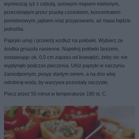
wymieszaj ryż z cebulą, surowym mięsem mielonym,
przeciśniętym przez praskę czosnkiem, koncentratem
pomidorowym, jajkiem oraz przyprawami, aż masa będzie
jednolita.
Papryki umyj i przekrój wzdłuż na połówki. Wybierz ze
środka gniazda nasienne. Napełnij połówki farszem,
zostawiając ok. 0,5 cm zapasu od krawędzi, żeby nic nie
wypłynęło podczas pieczenia. Ułóż papryki w naczyniu
żaroodpornym, posyp startym serem, a na dno wlej
odrobinę wody, by warzywa pozostały soczyste.
Piecz przez 50 minut w temperaturze 180 st. C.