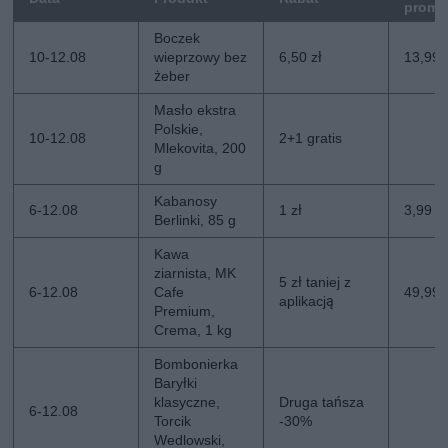
promo
Boczek
10-12.08
wieprzowy bez
6,50 zł
13,99 
żeber
Masło ekstra
Polskie,
10-12.08
2+1 gratis
Mlekovita, 200
g
Kabanosy
6-12.08
1 zł
3,99 zł
Berlinki, 85 g
Kawa
ziarnista, MK
5 zł taniej z
6-12.08
Cafe
49,99 z
aplikacją
Premium,
Crema, 1 kg
Bombonierka
Baryłki
klasyczne,
Druga tańsza
6-12.08
Torcik
-30%
Wedlowski,