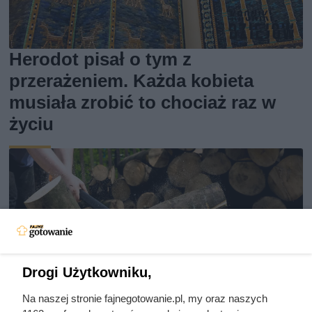
Herodot pisał o tym z
przerażeniem. Każda kobieta
musiała zrobić to chociaż raz w
życiu
Drogi Użytkowniku,
Na naszej stronie fajnegotowanie.pl, my oraz naszych