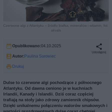
Czerwone algi z Atlantyku – źródło białka, minerałów i witamin, fot.
akvals
Opublikowano:
04.10.2025
Udostępnij
Autor:
Paulina Surowiec
Drukuj
Dulse to czerwone algi pochodzące z północnego
Atlantyku. Od dawna ceniono je w kuchniach
Irlandii, Kanady i Islandii. Dziś coraz częściej
trafiają na stoły jako zdrowy zamiennik chipsów.
Dzięki unikalnemu połączeniu walorów smakowych i
wartości prozdrowotnych dulse coraz chętniej