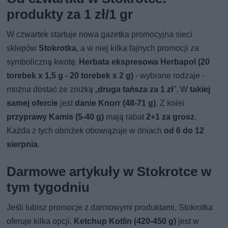
produkty za 1 zł/1 gr
W czwartek startuje nowa gazetka promocyjna sieci
sklepów
Stokrotka,
a w niej kilka fajnych promocji za
symboliczną kwotę.
Herbata ekspresowa Herbapol (20
torebek x 1,5 g - 20 torebek x 2 g)
- wybrane rodzaje -
można dostać ze zniżką „
druga tańsza za 1 zł
”. W
takiej
samej ofercie
jest
danie Knorr (48-71 g)
. Z kolei
przyprawy Kamis (5-40 g)
mają rabat
2+1 za grosz
.
Każda z tych obniżek obowiązuje w dniach
od 6 do 12
sierpnia
.
Darmowe artykuły w Stokrotce w
tym tygodniu
Jeśli lubisz promocje z darmowymi produktami, Stokrotka
oferuje kilka opcji.
Ketchup Kotlin (420-450 g)
jest w