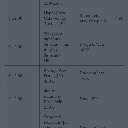
200-250 g
Napój Coca-
Super cena
6-12.08
Cola, Fanta,
4,98 zł
przy zakupie 3
Sprite, 1,5 l
Wszystkie
śmietany i
śmietanki (nie
Druga tańsza
6-12.08
dotyczy
-40%
śmietanki
UHT)
Pierogi, Well
Drugie tańsze
6-12.08
Done, 320-
-40%
400 g
Jogurt
naturalny,
6-12.08
Drugi -50%
Farm Milk,
200 g
Sznycle z
indyka, mięso
z indyka na
Drugie tańsze