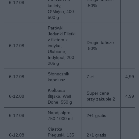
6-12.08
kotlety,
-50%
O!Mięso, 400-
500 g
Parówki
Jedynki Filetki
z filetem z
Drugie tańsze
6-12.08
indyka,
-50%
Ulubione,
Indykpol, 200-
205 g
Słonecznik
6-12.08
7 zł
4,99 zł
kapelusz
Kiełbasa
Super cena
6-12.08
śląska, Well
4,99 z
przy zakupie 2
Done, 550 g
Napój alpro,
6-12.08
2+1 gratis
750-1000 ml
Ciastka
6-12.08
Pieguski, 135
2+1 gratis