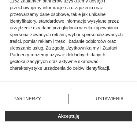
1162 zaufanych partnerów uzyskujemy dostęp i
przechowujemy informacje na urządzeniu oraz
przetwarzamy dane osobowe, takie jak unikalne
Ten gatunek drewna daje
identyfikatory, standardowe informacje wysyłane przez
urządzenie czy dane przeglądania w celu zapewniania
najwięcej ciepła, a Polacy rzadko
spersonalizowanych reklam, wybór spersonalizowanych
go kupują. Prawdziwy król
treści, pomiar reklam i treści, badanie odbiorców oraz
kaloryczności
ulepszanie usług. Za zgodą Użytkownika my i Zaufani
Partnerzy możemy używać dokładnych danych
geolokalizacyjnych oraz aktywnie skanować
charakterystykę urządzenia do celów identyfikacji.
Ponieważ cenimy Twoją prywatność, prosimy o zgodę na
korzystanie z tych technologii poprzez kliknięcie
„Akceptuję”. Zgoda jest dobrowolna i zawsze możesz ją
zmienić/wycofać klikając przycisk ustawień prywatności
PARTNERZY
USTAWIENIA
znajdujący się w lewym dolnym rogu strony
. Niektóre
rodzaje przetwarzania danych nie wymagają zgody
Akceptuję
użytkownika, ale masz prawo sprzeciwić się takiemu
przetwarzaniu. Preferencje będą miały zastosowania tylko
na tej witrynie.