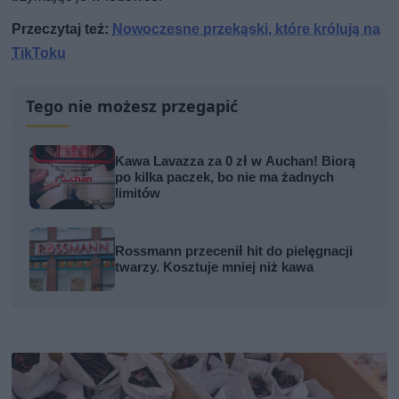
Przeczytaj też:
Nowoczesne przekąski, które królują na
TikToku
Tego nie możesz przegapić
Kawa Lavazza za 0 zł w Auchan! Biorą
po kilka paczek, bo nie ma żadnych
limitów
Rossmann przecenił hit do pielęgnacji
twarzy. Kosztuje mniej niż kawa