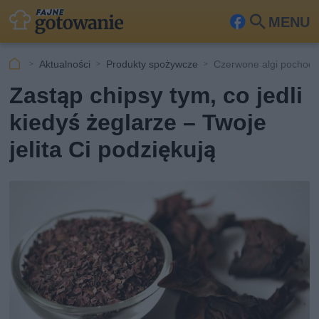
MENU
Fa
Szu
ceb
kaj
Aktualności
Produkty spożywcze
Czerwone algi pochodz
ook
Zastąp chipsy tym, co jedli
kiedyś żeglarze – Twoje
jelita Ci podziękują