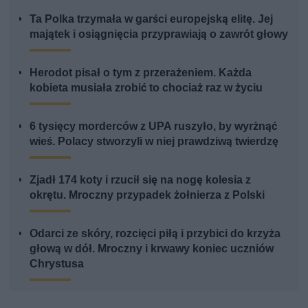
Ta Polka trzymała w garści europejską elitę. Jej
majątek i osiągnięcia przyprawiają o zawrót głowy
Herodot pisał o tym z przerażeniem. Każda
kobieta musiała zrobić to chociaż raz w życiu
6 tysięcy morderców z UPA ruszyło, by wyrżnąć
wieś. Polacy stworzyli w niej prawdziwą twierdzę
Zjadł 174 koty i rzucił się na nogę kolesia z
okrętu. Mroczny przypadek żołnierza z Polski
Odarci ze skóry, rozcięci piłą i przybici do krzyża
głową w dół. Mroczny i krwawy koniec uczniów
Chrystusa