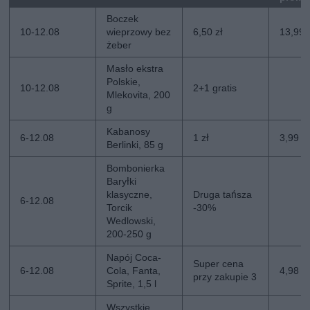
Boczek
10-12.08
wieprzowy bez
6,50 zł
13,99 
żeber
Masło ekstra
Polskie,
10-12.08
2+1 gratis
Mlekovita, 200
g
Kabanosy
6-12.08
1 zł
3,99 zł
Berlinki, 85 g
Bombonierka
Baryłki
klasyczne,
Druga tańsza
6-12.08
Torcik
-30%
Wedlowski,
200-250 g
Napój Coca-
Super cena
6-12.08
Cola, Fanta,
4,98 zł
przy zakupie 3
Sprite, 1,5 l
Wszystkie