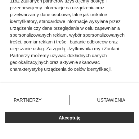
1162 zaufanych partnerów uzyskujemy dostęp i
przechowujemy informacje na urządzeniu oraz
przetwarzamy dane osobowe, takie jak unikalne
identyfikatory, standardowe informacje wysyłane przez
urządzenie czy dane przeglądania w celu zapewniania
spersonalizowanych reklam, wybór spersonalizowanych
treści, pomiar reklam i treści, badanie odbiorców oraz
ulepszanie usług. Za zgodą Użytkownika my i Zaufani
Partnerzy możemy używać dokładnych danych
geolokalizacyjnych oraz aktywnie skanować
charakterystykę urządzenia do celów identyfikacji.
Szyszki w ogrodzie działają jak
Ponieważ cenimy Twoją prywatność, prosimy o zgodę na
złoto – 10 zastosowań, o których
korzystanie z tych technologii poprzez kliknięcie
„Akceptuję”. Zgoda jest dobrowolna i zawsze możesz ją
nie miałeś pojęcia
zmienić/wycofać klikając przycisk ustawień prywatności
PARTNERZY
USTAWIENIA
znajdujący się w lewym dolnym rogu strony
. Niektóre
rodzaje przetwarzania danych nie wymagają zgody
Akceptuję
użytkownika, ale masz prawo sprzeciwić się takiemu
przetwarzaniu. Preferencje będą miały zastosowania tylko
na tej witrynie.