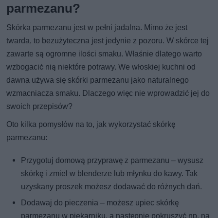
parmezanu?
Skórka parmezanu jest w pełni jadalna. Mimo że jest
twarda, to bezużyteczna jest jedynie z pozoru. W skórce tej
zawarte są ogromne ilości smaku. Właśnie dlatego warto
wzbogacić nią niektóre potrawy. We włoskiej kuchni od
dawna używa się skórki parmezanu jako naturalnego
wzmacniacza smaku. Dlaczego więc nie wprowadzić jej do
swoich przepisów?
Oto kilka pomysłów na to, jak wykorzystać skórkę
parmezanu:
Przygotuj domową przyprawę z parmezanu – wysusz
skórkę i zmiel w blenderze lub młynku do kawy. Tak
uzyskany proszek możesz dodawać do różnych dań.
Dodawaj do pieczenia – możesz upiec skórkę
parmezanu w piekarniku, a następnie pokruszyć np. na