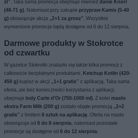
zł”
. Taka sama promocja obejmuje również
danie Knorr
(48-71 g)
. Natomiast przy zakupie
przypraw Kamis (5-40
g)
obowiązuje akcja
„2+1 za grosz”
. Wszystkie
wymienione promocje będą dostępne od 6 do 12 sierpnia.
Darmowe produkty w Stokrotce
od czwartku
W gazetce Stokrotki znalazło się także kilka promocji z
całkowicie bezpłatnymi produktami.
Ketchup Kotlin (420-
450 g)
kupisz w akcji
„1+1 gratis”
z aplikacją. Taka sama
oferta, ale bez konieczności korzystania z aplikacji,
obejmuje
lody Carte d’Or (750-1000 ml)
. Z kolei
masło
ekstra Farm Milk (200 g)
zostało objęte promocją
„2+2
gratis”
z limitem
8 sztuk na aplikację
. Oferta na masło
obowiązuje od
6 do 8 sierpnia
, natomiast pozostałe
promocje są dostępne od
6 do 12 sierpnia
.