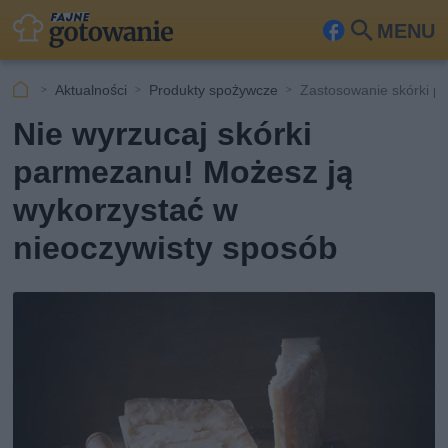
MENU
Fa
Szu
ceb
kaj
Aktualności
Produkty spożywcze
Zastosowanie skórki 
ook
Nie wyrzucaj skórki
parmezanu! Możesz ją
wykorzystać w
nieoczywisty sposób