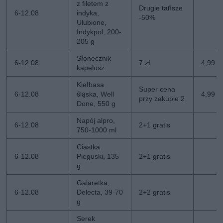
z filetem z
Drugie tańsze
6-12.08
indyka,
-50%
Ulubione,
Indykpol, 200-
205 g
Słonecznik
6-12.08
7 zł
4,99 zł
kapelusz
Kiełbasa
Super cena
6-12.08
śląska, Well
4,99 z
przy zakupie 2
Done, 550 g
Napój alpro,
6-12.08
2+1 gratis
750-1000 ml
Ciastka
6-12.08
Pieguski, 135
2+1 gratis
g
Galaretka,
6-12.08
Delecta, 39-70
2+2 gratis
g
Serek