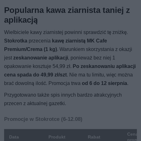
Popularna kawa ziarnista taniej z
aplikacją
Wielbiciele kawy ziarnistej powinni sprawdzić tę zniżkę.
Stokrotka
przecenia
kawę ziarnistą MK Cafe
Premium/Crema (1 kg)
. Warunkiem skorzystania z okazji
jest
zeskanowanie aplikacji
, ponieważ bez niej 1
opakowanie kosztuje 54,99 zł.
Po zeskanowaniu aplikacji
cena spada do 49,99 zł/szt
. Nie ma tu limitu, więc można
brać dowolną ilość. Promocja trwa
od 6 do 12 sierpnia
.
Przygotowano także spis innych bardzo atrakcyjnych
przecen z aktualnej gazetki.
Promocje w Stokrotce (6-12.08)
Cena
Data
Produkt
Rabat
promo