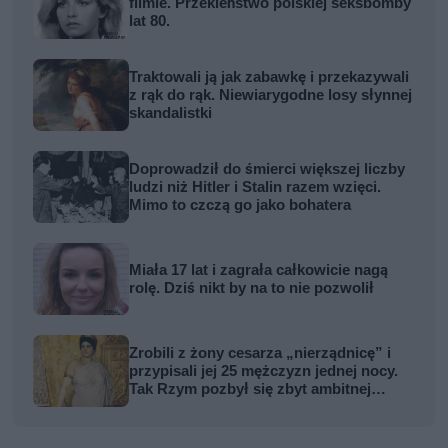
filmie. Przekleństwo polskiej seksbomby
lat 80.
Traktowali ją jak zabawkę i przekazywali
z rąk do rąk. Niewiarygodne losy słynnej
skandalistki
Doprowadził do śmierci większej liczby
ludzi niż Hitler i Stalin razem wzięci.
Mimo to czczą go jako bohatera
Miała 17 lat i zagrała całkowicie nagą
rolę. Dziś nikt by na to nie pozwolił
Zrobili z żony cesarza „nierządnicę” i
przypisali jej 25 mężczyzn jednej nocy.
Tak Rzym pozbył się zbyt ambitnej
kobiety