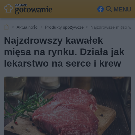
MENU
Fa
Szu
ceb
kaj
Aktualności
Produkty spożywcze
Najzdrowsze mięso wo
ook
Najzdrowszy kawałek
mięsa na rynku. Działa jak
lekarstwo na serce i krew