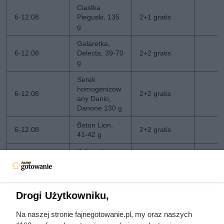
Ciastka
6-12.08
Pieguski, 135
2+1 gratis
g
Galaretka,
6-12.08
Delecta, 39-70
2+2 gratis
g
Serek
homogenizow
6-12.08
2+2 gratis
any Danio,
Danone 130 g
Baton Lion,
6-12.08
2+2 gratis
41-42 g
Kukurydza
6-12.08
1+1 gratis
kolba
Drogi Użytkowniku,
Na naszej stronie fajnegotowanie.pl, my oraz naszych