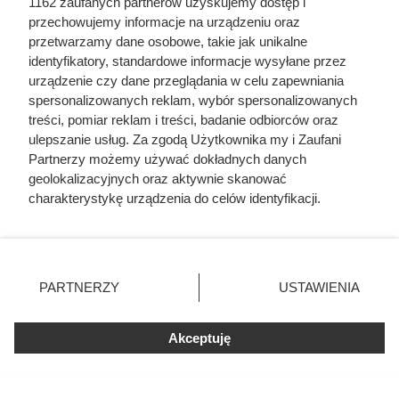
1162 zaufanych partnerów uzyskujemy dostęp i
przechowujemy informacje na urządzeniu oraz
przetwarzamy dane osobowe, takie jak unikalne
identyfikatory, standardowe informacje wysyłane przez
urządzenie czy dane przeglądania w celu zapewniania
spersonalizowanych reklam, wybór spersonalizowanych
treści, pomiar reklam i treści, badanie odbiorców oraz
ulepszanie usług. Za zgodą Użytkownika my i Zaufani
Partnerzy możemy używać dokładnych danych
geolokalizacyjnych oraz aktywnie skanować
charakterystykę urządzenia do celów identyfikacji.
Ponieważ cenimy Twoją prywatność, prosimy o zgodę na
korzystanie z tych technologii poprzez kliknięcie
„Akceptuję”. Zgoda jest dobrowolna i zawsze możesz ją
zmienić/wycofać klikając przycisk ustawień prywatności
PARTNERZY
USTAWIENIA
znajdujący się w lewym dolnym rogu strony
. Niektóre
rodzaje przetwarzania danych nie wymagają zgody
Akceptuję
użytkownika, ale masz prawo sprzeciwić się takiemu
przetwarzaniu. Preferencje będą miały zastosowania tylko
na tej witrynie.