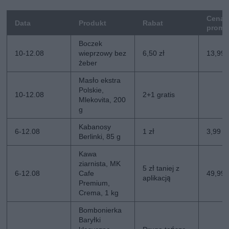
Cena
Data
Produkt
Rabat
promo
Boczek
10-12.08
wieprzowy bez
6,50 zł
13,99 
żeber
Masło ekstra
Polskie,
10-12.08
2+1 gratis
Mlekovita, 200
g
Kabanosy
6-12.08
1 zł
3,99 zł
Berlinki, 85 g
Kawa
ziarnista, MK
5 zł taniej z
6-12.08
Cafe
49,99 z
aplikacją
Premium,
Crema, 1 kg
Bombonierka
Baryłki