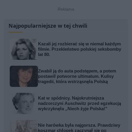
Najpopularniejsze w tej chwili
Kazali jej rozbierać się w niemal każdym
filmie. Przekleństwo polskiej seksbomby
lat 80.
Zwabił ją do auta podstępem, a potem
postawił potworne ultimatum. Kulisy
tragedii, która wstrząsnęła Polską
Kat w spódnicy. Najokrutniejsza
nadzorczyni Auschwitz przed egzekucją
wykrzyknęła „Niech żyje Polska!”
Nie harówka była najgorsza. Prawdziwy
koszmar chłopek zaczynał się po