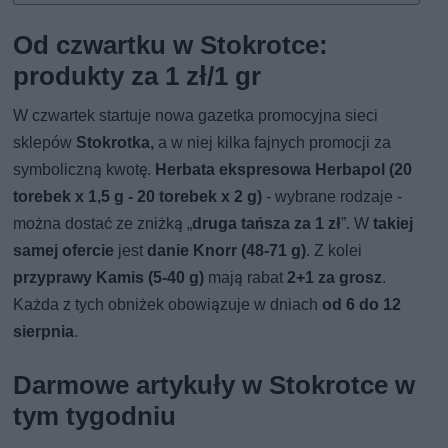
Od czwartku w Stokrotce:
produkty za 1 zł/1 gr
W czwartek startuje nowa gazetka promocyjna sieci
sklepów
Stokrotka,
a w niej kilka fajnych promocji za
symboliczną kwotę.
Herbata ekspresowa Herbapol (20
torebek x 1,5 g - 20 torebek x 2 g)
- wybrane rodzaje -
można dostać ze zniżką „
druga tańsza za 1 zł
”. W
takiej
samej ofercie
jest
danie Knorr (48-71 g)
. Z kolei
przyprawy Kamis (5-40 g)
mają rabat
2+1 za grosz
.
Każda z tych obniżek obowiązuje w dniach
od 6 do 12
sierpnia
.
Darmowe artykuły w Stokrotce w
tym tygodniu