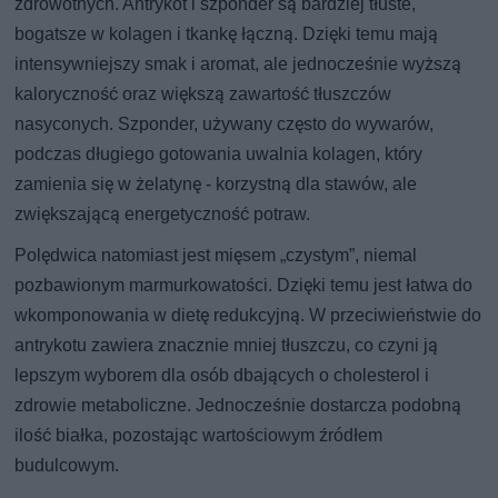
zdrowotnych. Antrykot i szponder są bardziej tłuste,
bogatsze w kolagen i tkankę łączną. Dzięki temu mają
intensywniejszy smak i aromat, ale jednocześnie wyższą
kaloryczność oraz większą zawartość tłuszczów
nasyconych. Szponder, używany często do wywarów,
podczas długiego gotowania uwalnia kolagen, który
zamienia się w żelatynę - korzystną dla stawów, ale
zwiększającą energetyczność potraw.
Polędwica natomiast jest mięsem „czystym”, niemal
pozbawionym marmurkowatości. Dzięki temu jest łatwa do
wkomponowania w dietę redukcyjną. W przeciwieństwie do
antrykotu zawiera znacznie mniej tłuszczu, co czyni ją
lepszym wyborem dla osób dbających o cholesterol i
zdrowie metaboliczne. Jednocześnie dostarcza podobną
ilość białka, pozostając wartościowym źródłem
budulcowym.