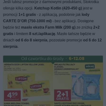
Jeśli lubisz promocje z darmowymi produktami, Stokrotka
oferuje kilka opcji.
Ketchup Kotlin (420-450 g)
jest w
promocji
1+1 gratis
- z aplikacją, podobnie jak
lody
CARTE D’OR (750-1000 ml)
- bez aplikacji. Dostępne
będzie też
masło ekstra Farm Milk (200 g)
ze zniżką
2+2
gratis
i limitem
8 szt./aplikację.
Masło tańsze będzie w
dniach
od 6 do 8 sierpnia
, pozostałe promocje
od 6 do 12
sierpnia
.