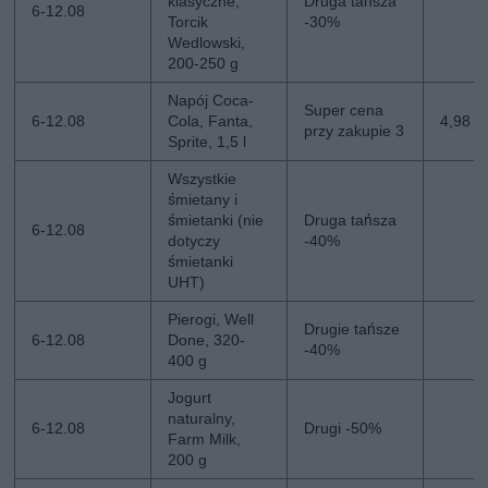
klasyczne,
Druga tańsza
6-12.08
Torcik
-30%
Wedlowski,
200-250 g
Napój Coca-
Super cena
6-12.08
Cola, Fanta,
4,98 zł
przy zakupie 3
Sprite, 1,5 l
Wszystkie
śmietany i
śmietanki (nie
Druga tańsza
6-12.08
dotyczy
-40%
śmietanki
UHT)
Pierogi, Well
Drugie tańsze
6-12.08
Done, 320-
-40%
400 g
Jogurt
naturalny,
6-12.08
Drugi -50%
Farm Milk,
200 g