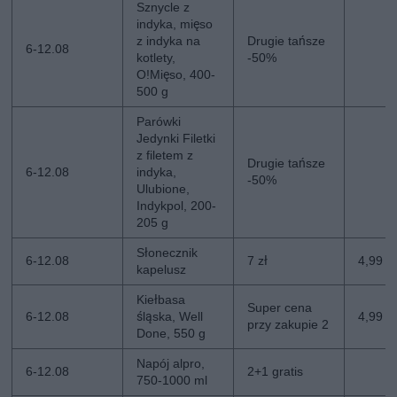
Sznycle z
indyka, mięso
z indyka na
Drugie tańsze
6-12.08
kotlety,
-50%
O!Mięso, 400-
500 g
Parówki
Jedynki Filetki
z filetem z
Drugie tańsze
6-12.08
indyka,
-50%
Ulubione,
Indykpol, 200-
205 g
Słonecznik
6-12.08
7 zł
4,99 zł
kapelusz
Kiełbasa
Super cena
6-12.08
śląska, Well
4,99 z
przy zakupie 2
Done, 550 g
Napój alpro,
6-12.08
2+1 gratis
750-1000 ml