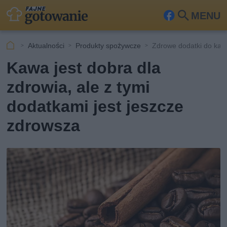
MENU
Fa
Szu
ceb
kaj
Aktualności
Produkty spożywcze
Zdrowe dodatki do kaw
ook
Kawa jest dobra dla
zdrowia, ale z tymi
dodatkami jest jeszcze
zdrowsza