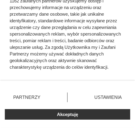
1162 zaufanych partnerów uzyskujemy dostęp i
przechowujemy informacje na urządzeniu oraz
przetwarzamy dane osobowe, takie jak unikalne
identyfikatory, standardowe informacje wysyłane przez
urządzenie czy dane przeglądania w celu zapewniania
spersonalizowanych reklam, wybór spersonalizowanych
treści, pomiar reklam i treści, badanie odbiorców oraz
ulepszanie usług. Za zgodą Użytkownika my i Zaufani
Partnerzy możemy używać dokładnych danych
geolokalizacyjnych oraz aktywnie skanować
charakterystykę urządzenia do celów identyfikacji.
Ponieważ cenimy Twoją prywatność, prosimy o zgodę na
korzystanie z tych technologii poprzez kliknięcie
„Akceptuję”. Zgoda jest dobrowolna i zawsze możesz ją
zmienić/wycofać klikając przycisk ustawień prywatności
PARTNERZY
USTAWIENIA
Ten gatunek drewna daje
znajdujący się w lewym dolnym rogu strony
. Niektóre
najwięcej ciepła, a Polacy rzadko
rodzaje przetwarzania danych nie wymagają zgody
Akceptuję
użytkownika, ale masz prawo sprzeciwić się takiemu
go kupują. Prawdziwy król
przetwarzaniu. Preferencje będą miały zastosowania tylko
kaloryczności
na tej witrynie.