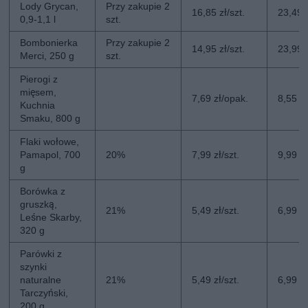
Lody Grycan,
Przy zakupie 2
16,85 zł/szt.
23,49 z
0,9-1,1 l
szt.
Bombonierka
Przy zakupie 2
14,95 zł/szt.
23,99 z
Merci, 250 g
szt.
Pierogi z
mięsem,
7,69 zł/opak.
8,55 z
Kuchnia
Smaku, 800 g
Flaki wołowe,
Pamapol, 700
20%
7,99 zł/szt.
9,99 zł
g
Borówka z
gruszką,
21%
5,49 zł/szt.
6,99 zł
Leśne Skarby,
320 g
Parówki z
szynki
naturalne
21%
5,49 zł/szt.
6,99 zł
Tarczyński,
200 g