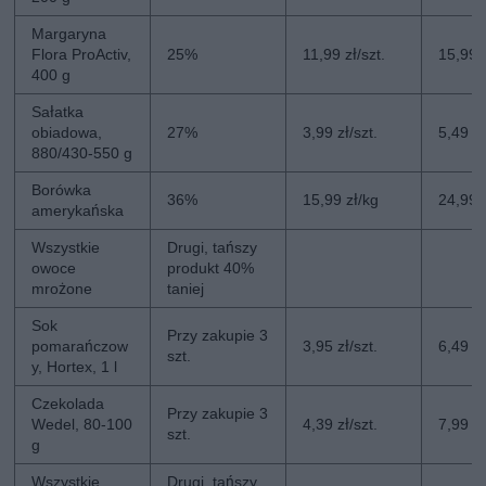
Margaryna
Flora ProActiv,
25%
11,99 zł/szt.
15,99 z
400 g
Sałatka
obiadowa,
27%
3,99 zł/szt.
5,49 zł
880/430-550 g
Borówka
36%
15,99 zł/kg
24,99 
amerykańska
Wszystkie
Drugi, tańszy
owoce
produkt 40%
mrożone
taniej
Sok
Przy zakupie 3
pomarańczow
3,95 zł/szt.
6,49 zł
szt.
y, Hortex, 1 l
Czekolada
Przy zakupie 3
Wedel, 80-100
4,39 zł/szt.
7,99 zł
szt.
g
Wszystkie
Drugi, tańszy