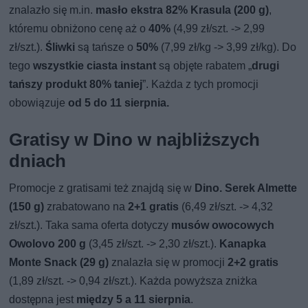
znalazło się m.in.
masło ekstra 82% Krasula (200 g)
,
któremu obniżono cenę aż o
40%
(4,99 zł/szt. -> 2,99
zł/szt.).
Śliwki
są tańsze o
50%
(7,99 zł/kg -> 3,99 zł/kg). Do
tego
wszystkie ciasta instant
są objęte rabatem „
drugi
tańszy produkt 80% taniej
”. Każda z tych promocji
obowiązuje
od 5 do 11 sierpnia.
Gratisy w Dino w najbliższych
dniach
Promocje z gratisami też znajdą się w
Dino. Serek Almette
(150 g)
zrabatowano na
2+1 gratis
(6,49 zł/szt. -> 4,32
zł/szt.). Taka sama oferta dotyczy
musów owocowych
Owolovo 200 g
(3,45 zł/szt. -> 2,30 zł/szt.).
Kanapka
Monte Snack (29 g)
znalazła się w promocji
2+2 gratis
(1,89 zł/szt. -> 0,94 zł/szt.). Każda powyższa zniżka
dostępna jest
między 5 a 11 sierpnia
.