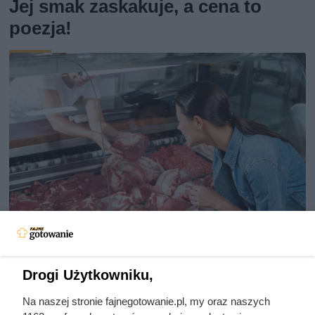
Jej smak zaskakuje, a cena to
poezja!
Dziennikarze ujawnili
Drogi Użytkowniku,
pochodzenie mięsa z Dino. Klienci
Na naszej stronie fajnegotowanie.pl, my oraz naszych
zaskoczeni