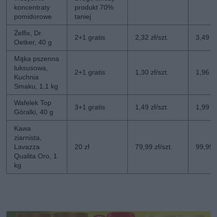
koncentraty
produkt 70%
pomidorowe
taniej
Żelfix, Dr.
2+1 gratis
2,32 zł/szt.
3,49 zł
Oetker, 40 g
Mąka pszenna
luksusowa,
2+1 gratis
1,30 zł/szt.
1,96 zł
Kuchnia
Smaku, 1,1 kg
Wafelek Top
3+1 gratis
1,49 zł/szt.
1,99 zł
Góralki, 40 g
Kawa
ziarnista,
Lavazza
20 zł
79,99 zł/szt.
99,99 z
Qualita Oro, 1
kg