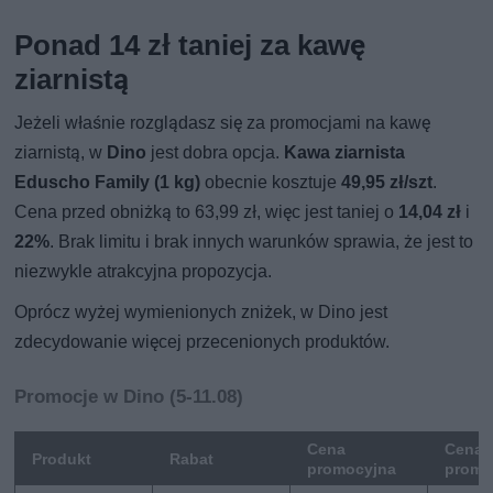
Ponad 14 zł taniej za kawę
ziarnistą
Jeżeli właśnie rozglądasz się za promocjami na kawę
ziarnistą, w
Dino
jest dobra opcja.
Kawa ziarnista
Eduscho Family (1 kg)
obecnie kosztuje
49,95 zł/szt
.
Cena przed obniżką to 63,99 zł, więc jest taniej o
14,04 zł
i
22%
. Brak limitu i brak innych warunków sprawia, że jest to
niezwykle atrakcyjna propozycja.
Oprócz wyżej wymienionych zniżek, w Dino jest
zdecydowanie więcej przecenionych produktów.
Promocje w Dino (5-11.08)
Cena
Cena 
Produkt
Rabat
promocyjna
promo