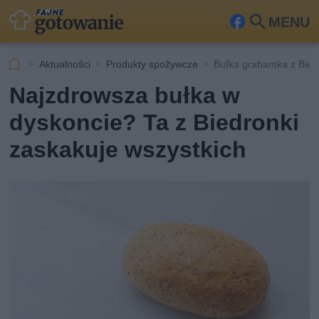
MENU
Fa
Szu
ceb
kaj
Aktualności
Produkty spożywcze
Bułka grahamka z Bied
ook
Najzdrowsza bułka w
dyskoncie? Ta z Biedronki
zaskakuje wszystkich