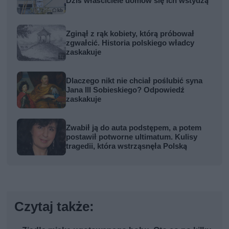
Dziś właściciele domów się ich wstydzą
Zginął z rąk kobiety, którą próbował
zgwałcić. Historia polskiego władcy
zaskakuje
Dlaczego nikt nie chciał poślubić syna
Jana III Sobieskiego? Odpowiedź
zaskakuje
Zwabił ją do auta podstępem, a potem
postawił potworne ultimatum. Kulisy
tragedii, która wstrząsnęła Polską
Czytaj także: