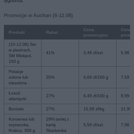
tygodnia.
Promocje w Auchan (6-12.08)
Cena
Cena 
Produkt
Rabat
promocyjna
promo
(10-12.08) Ser
w plastrach,
41%
3,49 zł/szt.
5,98 zł
SM Mlekpol,
150 g
Pistacje
solone lub
25%
5,69 zł/100 g
7,59 z
niesolone
Łosoś
27%
6,49 zł/100 g
8,99 z
atlantycki
Borówki
27%
15,99 zł/kg
21,99 
Konserwa lub
29% taniej z
szyneczka,
kartą
5,59 zł/szt.
7,98 zł
Krakus, 300 g
Skarbonka