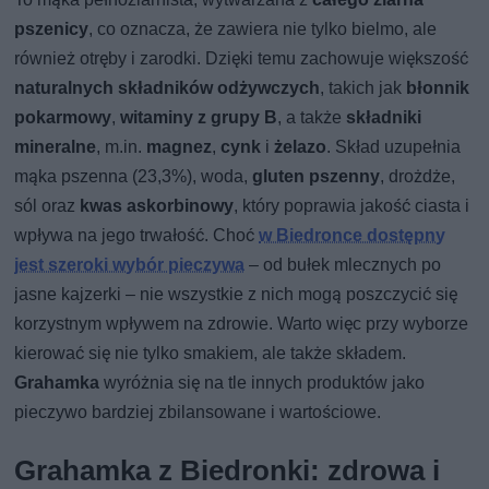
pszenicy
, co oznacza, że zawiera nie tylko bielmo, ale
również otręby i zarodki. Dzięki temu zachowuje większość
naturalnych składników odżywczych
, takich jak
błonnik
pokarmowy
,
witaminy z grupy B
, a także
składniki
mineralne
, m.in.
magnez
,
cynk
i
żelazo
. Skład uzupełnia
mąka pszenna (23,3%), woda,
gluten pszenny
, drożdże,
sól oraz
kwas askorbinowy
, który poprawia jakość ciasta i
wpływa na jego trwałość. Choć
w Biedronce dostępny
jest szeroki wybór pieczywa
– od bułek mlecznych po
jasne kajzerki – nie wszystkie z nich mogą poszczycić się
korzystnym wpływem na zdrowie. Warto więc przy wyborze
kierować się nie tylko smakiem, ale także składem.
Grahamka
wyróżnia się na tle innych produktów jako
pieczywo bardziej zbilansowane i wartościowe.
Grahamka z Biedronki: zdrowa i