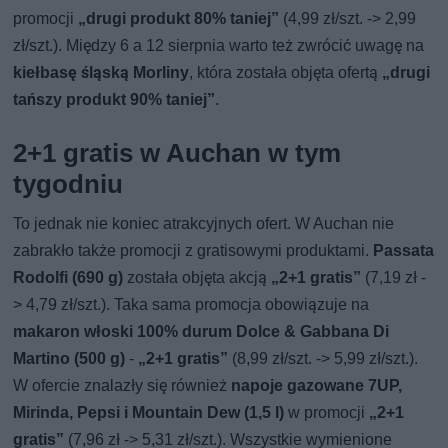
promocji
„drugi produkt 80% taniej”
(4,99 zł/szt. -> 2,99
zł/szt.). Między 6 a 12 sierpnia warto też zwrócić uwagę na
kiełbasę śląską Morliny
, która została objęta ofertą
„drugi
tańszy produkt 90% taniej”
.
2+1 gratis w Auchan w tym
tygodniu
To jednak nie koniec atrakcyjnych ofert. W Auchan nie
zabrakło także promocji z gratisowymi produktami.
Passata
Rodolfi (690 g)
została objęta akcją
„2+1 gratis”
(7,19 zł -
> 4,79 zł/szt.). Taka sama promocja obowiązuje na
makaron włoski 100% durum Dolce & Gabbana Di
Martino (500 g)
-
„2+1 gratis”
(8,99 zł/szt. -> 5,99 zł/szt.).
W ofercie znalazły się również
napoje gazowane 7UP,
Mirinda, Pepsi i Mountain Dew (1,5 l)
w promocji
„2+1
gratis”
(7,96 zł -> 5,31 zł/szt.). Wszystkie wymienione