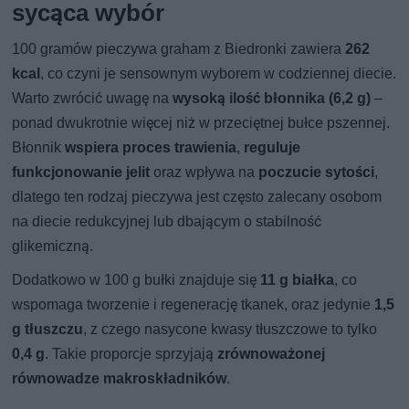
sycąca wybór
100 gramów pieczywa graham z Biedronki zawiera
262
kcal
, co czyni je sensownym wyborem w codziennej diecie.
Warto zwrócić uwagę na
wysoką ilość błonnika (6,2 g)
–
ponad dwukrotnie więcej niż w przeciętnej bułce pszennej.
Błonnik
wspiera proces trawienia
,
reguluje
funkcjonowanie jelit
oraz wpływa na
poczucie sytości
,
dlatego ten rodzaj pieczywa jest często zalecany osobom
na diecie redukcyjnej lub dbającym o stabilność
glikemiczną.
Dodatkowo w 100 g bułki znajduje się
11 g białka
, co
wspomaga tworzenie i regenerację tkanek, oraz jedynie
1,5
g tłuszczu
, z czego nasycone kwasy tłuszczowe to tylko
0,4 g
. Takie proporcje sprzyjają
zrównoważonej
równowadze makroskładników
.