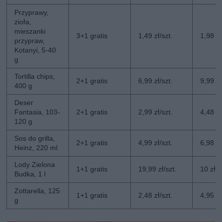
Przyprawy,
zioła,
mieszanki
3+1 gratis
1,49 zł/szt.
1,98 zł
przypraw,
Kotanyi, 5-40
g
Tortilla chips,
2+1 gratis
6,99 zł/szt.
9,99 zł
400 g
Deser
Fantasia, 103-
2+1 gratis
2,99 zł/szt.
4,48 zł
120 g
Sos do grilla,
2+1 gratis
4,99 zł/szt.
6,98 zł
Heinz, 220 ml
Lody Zielona
1+1 gratis
19,99 zł/szt.
10 zł/s
Budka, 1 l
Zottarella, 125
1+1 gratis
2,48 zł/szt.
4,95 zł
g