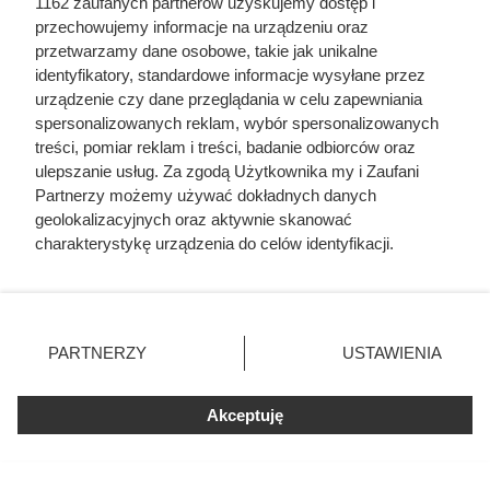
1162 zaufanych partnerów uzyskujemy dostęp i
przechowujemy informacje na urządzeniu oraz
przetwarzamy dane osobowe, takie jak unikalne
identyfikatory, standardowe informacje wysyłane przez
urządzenie czy dane przeglądania w celu zapewniania
spersonalizowanych reklam, wybór spersonalizowanych
treści, pomiar reklam i treści, badanie odbiorców oraz
ulepszanie usług. Za zgodą Użytkownika my i Zaufani
Partnerzy możemy używać dokładnych danych
geolokalizacyjnych oraz aktywnie skanować
Dania gotowe w słoikach Pudliszki 30% taniej w Auchan, fot.
Opracowanie własne na podstawie gazetki promocyjnej Auchan z
charakterystykę urządzenia do celów identyfikacji.
dn. 6-12.08
Ponieważ cenimy Twoją prywatność, prosimy o zgodę na
korzystanie z tych technologii poprzez kliknięcie
„Akceptuję”. Zgoda jest dobrowolna i zawsze możesz ją
zmienić/wycofać klikając przycisk ustawień prywatności
PARTNERZY
USTAWIENIA
znajdujący się w lewym dolnym rogu strony
. Niektóre
rodzaje przetwarzania danych nie wymagają zgody
Akceptuję
użytkownika, ale masz prawo sprzeciwić się takiemu
przetwarzaniu. Preferencje będą miały zastosowania tylko
na tej witrynie.