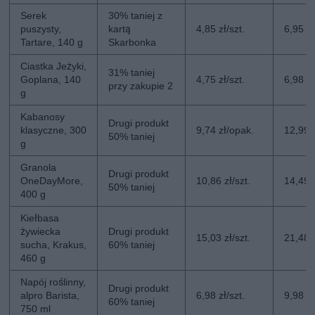
Serek
30% taniej z
puszysty,
kartą
4,85 zł/szt.
6,95 zł
Tartare, 140 g
Skarbonka
Ciastka Jeżyki,
31% taniej
Goplana, 140
4,75 zł/szt.
6,98 zł
przy zakupie 2
g
Kabanosy
Drugi produkt
klasyczne, 300
9,74 zł/opak.
12,99 
50% taniej
g
Granola
Drugi produkt
OneDayMore,
10,86 zł/szt.
14,49 z
50% taniej
400 g
Kiełbasa
żywiecka
Drugi produkt
15,03 zł/szt.
21,48 z
sucha, Krakus,
60% taniej
460 g
Napój roślinny,
Drugi produkt
alpro Barista,
6,98 zł/szt.
9,98 zł
60% taniej
750 ml