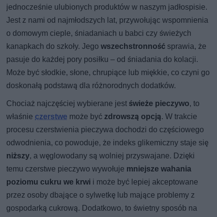
jednocześnie ulubionych produktów w naszym jadłospisie.
Jest z nami od najmłodszych lat, przywołując wspomnienia
o domowym cieple, śniadaniach u babci czy świeżych
kanapkach do szkoły. Jego
wszechstronność
sprawia, że
pasuje do każdej pory posiłku – od śniadania do kolacji.
Może być słodkie, słone, chrupiące lub miękkie, co czyni go
doskonałą podstawą dla różnorodnych dodatków.
Chociaż najczęściej wybierane jest
świeże pieczywo
, to
właśnie
czerstwe
może być
zdrowszą opcją
. W trakcie
procesu czerstwienia pieczywa dochodzi do częściowego
odwodnienia, co powoduje, że indeks glikemiczny staje się
niższy
, a węglowodany są wolniej przyswajane. Dzięki
temu czerstwe pieczywo wywołuje
mniejsze wahania
poziomu cukru we krwi
i może być lepiej akceptowane
przez osoby dbające o sylwetkę lub mające problemy z
gospodarką cukrową. Dodatkowo, to świetny sposób na