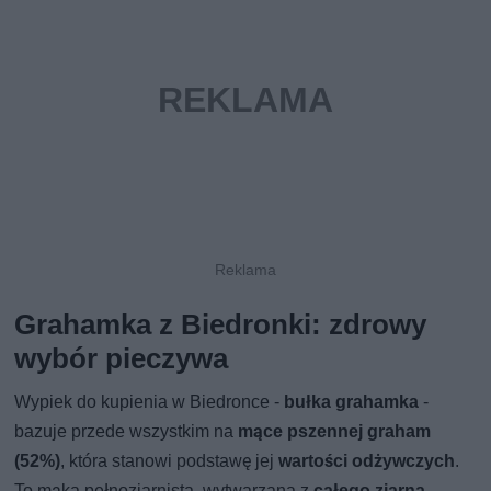
Grahamka z Biedronki: zdrowy
wybór pieczywa
Wypiek do kupienia w Biedronce -
bułka grahamka
-
bazuje przede wszystkim na
mące pszennej graham
(52%)
, która stanowi podstawę jej
wartości odżywczych
.
To mąka pełnoziarnista, wytwarzana z
całego ziarna