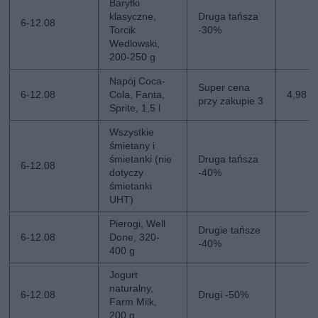
Baryłki
klasyczne,
Druga tańsza
6-12.08
Torcik
-30%
Wedlowski,
200-250 g
Napój Coca-
Super cena
6-12.08
Cola, Fanta,
4,98 zł
przy zakupie 3
Sprite, 1,5 l
Wszystkie
śmietany i
śmietanki (nie
Druga tańsza
6-12.08
dotyczy
-40%
śmietanki
UHT)
Pierogi, Well
Drugie tańsze
6-12.08
Done, 320-
-40%
400 g
Jogurt
naturalny,
6-12.08
Drugi -50%
Farm Milk,
200 g