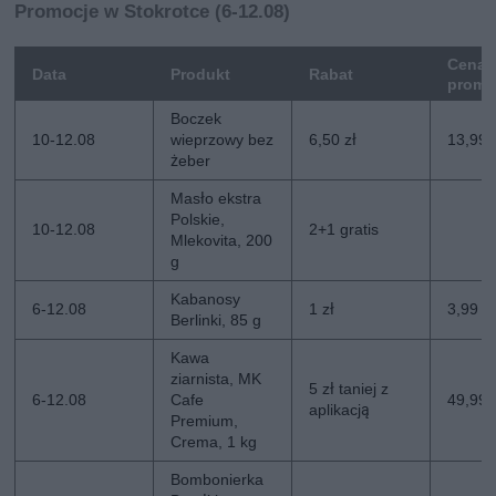
Promocje w Stokrotce (6-12.08)
Cena
Data
Produkt
Rabat
promo
Boczek
10-12.08
wieprzowy bez
6,50 zł
13,99 
żeber
Masło ekstra
Polskie,
10-12.08
2+1 gratis
Mlekovita, 200
g
Kabanosy
6-12.08
1 zł
3,99 zł
Berlinki, 85 g
Kawa
ziarnista, MK
5 zł taniej z
6-12.08
Cafe
49,99 z
aplikacją
Premium,
Crema, 1 kg
Bombonierka