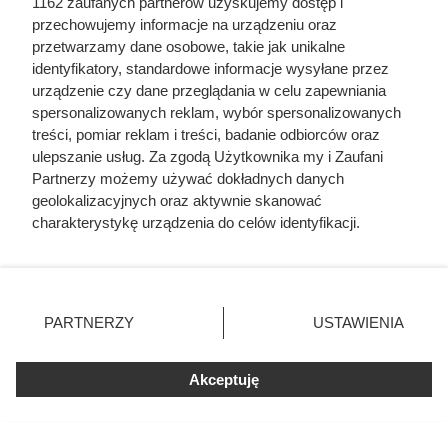
1162 zaufanych partnerów uzyskujemy dostęp i
przechowujemy informacje na urządzeniu oraz
przetwarzamy dane osobowe, takie jak unikalne
Dziennikarze ujawnili
identyfikatory, standardowe informacje wysyłane przez
pochodzenie mięsa z Dino. Klienci
urządzenie czy dane przeglądania w celu zapewniania
spersonalizowanych reklam, wybór spersonalizowanych
zaskoczeni
treści, pomiar reklam i treści, badanie odbiorców oraz
ulepszanie usług. Za zgodą Użytkownika my i Zaufani
Partnerzy możemy używać dokładnych danych
geolokalizacyjnych oraz aktywnie skanować
charakterystykę urządzenia do celów identyfikacji.
Ponieważ cenimy Twoją prywatność, prosimy o zgodę na
korzystanie z tych technologii poprzez kliknięcie
„Akceptuję”. Zgoda jest dobrowolna i zawsze możesz ją
zmienić/wycofać klikając przycisk ustawień prywatności
PARTNERZY
USTAWIENIA
znajdujący się w lewym dolnym rogu strony
. Niektóre
rodzaje przetwarzania danych nie wymagają zgody
Akceptuję
użytkownika, ale masz prawo sprzeciwić się takiemu
przetwarzaniu. Preferencje będą miały zastosowania tylko
na tej witrynie.