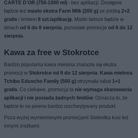
CARTE D’OR (750-1000 ml)
- bez aplikacji. Dostępne
będzie też
masło ekstra Farm Milk (200 g)
ze zniżką
2+2
gratis
i limitem
8 szt./aplikację.
Masło tańsze będzie w
dniach
od 6 do 8 sierpnia
, pozostałe promocje
od 6 do 12
sierpnia
.
Kawa za free w Stokrotce
Bardzo popularna kawa mielona znalazła się ekstra
promocji w
Stokrotce od 6 do 12 sierpnia
.
Kawa mielona
Tchibo Eduscho Family (500 g)
otrzymała rabat
1+1
gratis
. Co ciekawe, promocja ta
nie wymaga skanowania
aplikacji i nie posiada żadnych limitów
. Oznacza to, że
będzie to na pewno bardzo rozchwytywany produkt.
Poza wyżej wymienionymi promocjami Stokrotka kusi też
innymi zniżkami.