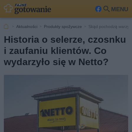
MENU
Fa
Szu
ceb
kaj
Aktualności
Produkty spożywcze
Skąd pochodzą warzyw
ook
Historia o selerze, czosnku
i zaufaniu klientów. Co
wydarzyło się w Netto?