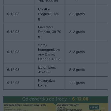
750-1000 ml
Ciastka
6-12.08
Pieguski, 135
2+1 gratis
g
Galaretka,
6-12.08
Delecta, 39-70
2+2 gratis
g
Serek
homogenizow
6-12.08
2+2 gratis
any Danio,
Danone 130 g
Baton Lion,
6-12.08
2+2 gratis
41-42 g
Kukurydza
6-12.08
1+1 gratis
kolba