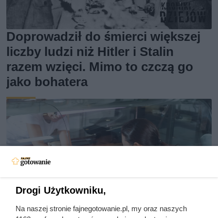
Doprowadził do śmierci większej
liczby ludzi niż Hitler i Stalin
razem wzięci. Mimo to czczą go
jako bohatera
Drogi Użytkowniku,
Na naszej stronie fajnegotowanie.pl, my oraz naszych