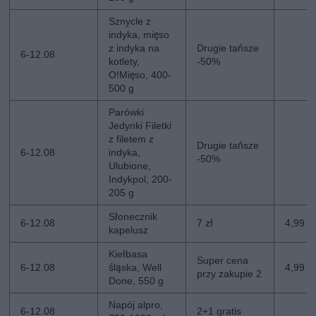
Sznycle z
indyka, mięso
z indyka na
Drugie tańsze
6-12.08
kotlety,
-50%
O!Mięso, 400-
500 g
Parówki
Jedynki Filetki
z filetem z
Drugie tańsze
6-12.08
indyka,
-50%
Ulubione,
Indykpol, 200-
205 g
Słonecznik
6-12.08
7 zł
4,99 zł
kapelusz
Kiełbasa
Super cena
6-12.08
śląska, Well
4,99 z
przy zakupie 2
Done, 550 g
Napój alpro,
6-12.08
2+1 gratis