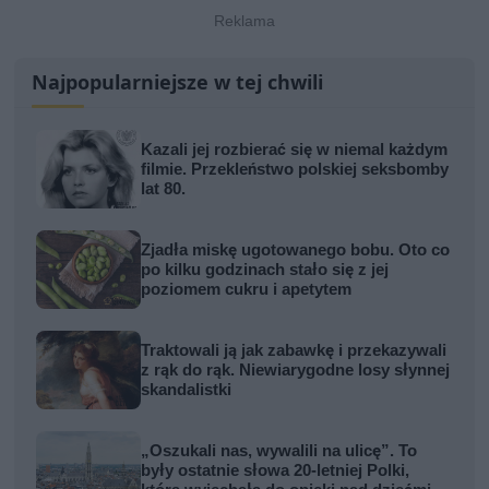
Najpopularniejsze w tej chwili
Kazali jej rozbierać się w niemal każdym
filmie. Przekleństwo polskiej seksbomby
lat 80.
Zjadła miskę ugotowanego bobu. Oto co
po kilku godzinach stało się z jej
poziomem cukru i apetytem
Traktowali ją jak zabawkę i przekazywali
z rąk do rąk. Niewiarygodne losy słynnej
skandalistki
„Oszukali nas, wywalili na ulicę”. To
były ostatnie słowa 20-letniej Polki,