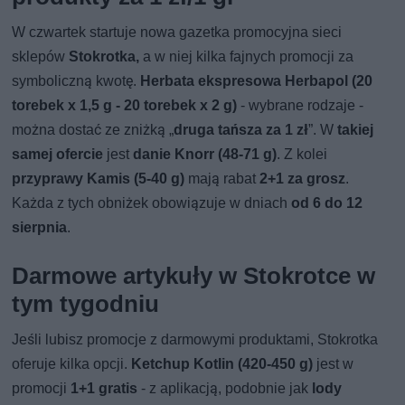
W czwartek startuje nowa gazetka promocyjna sieci
sklepów
Stokrotka,
a w niej kilka fajnych promocji za
symboliczną kwotę.
Herbata ekspresowa Herbapol (20
torebek x 1,5 g - 20 torebek x 2 g)
- wybrane rodzaje -
można dostać ze zniżką „
druga tańsza za 1 zł
”. W
takiej
samej ofercie
jest
danie Knorr (48-71 g)
. Z kolei
przyprawy Kamis (5-40 g)
mają rabat
2+1 za grosz
.
Każda z tych obniżek obowiązuje w dniach
od 6 do 12
sierpnia
.
Darmowe artykuły w Stokrotce w
tym tygodniu
Jeśli lubisz promocje z darmowymi produktami, Stokrotka
oferuje kilka opcji.
Ketchup Kotlin (420-450 g)
jest w
promocji
1+1 gratis
- z aplikacją, podobnie jak
lody