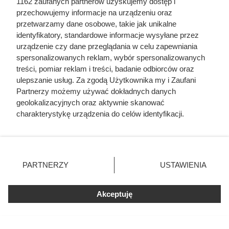
1162 zaufanych partnerów uzyskujemy dostęp i
2,49 zł / szt. (przy zakupie 5
przechowujemy informacje na urządzeniu oraz
Lody kostka Grześki 180ml
szt.; wcześniej 3,49 zł / szt.)
przetwarzamy dane osobowe, takie jak unikalne
identyfikatory, standardowe informacje wysyłane przez
urządzenie czy dane przeglądania w celu zapewniania
spersonalizowanych reklam, wybór spersonalizowanych
treści, pomiar reklam i treści, badanie odbiorców oraz
ulepszanie usług. Za zgodą Użytkownika my i Zaufani
Partnerzy możemy używać dokładnych danych
geolokalizacyjnych oraz aktywnie skanować
charakterystykę urządzenia do celów identyfikacji.
Ponieważ cenimy Twoją prywatność, prosimy o zgodę na
korzystanie z tych technologii poprzez kliknięcie
„Akceptuję”. Zgoda jest dobrowolna i zawsze możesz ją
zmienić/wycofać klikając przycisk ustawień prywatności
PARTNERZY
USTAWIENIA
znajdujący się w lewym dolnym rogu strony
. Niektóre
rodzaje przetwarzania danych nie wymagają zgody
Akceptuję
użytkownika, ale masz prawo sprzeciwić się takiemu
przetwarzaniu. Preferencje będą miały zastosowania tylko
na tej witrynie.