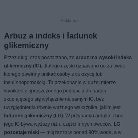
Arbuz a indeks i ładunek
glikemiczny
Przez długi czas powtarzano, że
arbuz ma wysoki indeks
glikemiczny (IG)
, dlatego często uznawano go za owoc,
którego powinny unikać osoby z cukrzycą lub
insulinoopornością. To przekonanie w dużej mierze
wynikało z uproszczonego podejścia do badań,
skupiającego się wyłącznie na samym IG, bez
uwzględnienia równie ważnego wskaźnika, jakim jest
ładunek glikemiczny (ŁG)
. W przypadku arbuza, choć
jego IG bywa wyższy niż u części innych owoców,
ŁG
pozostaje niski
— miąższ to w ponad 90% woda, a w