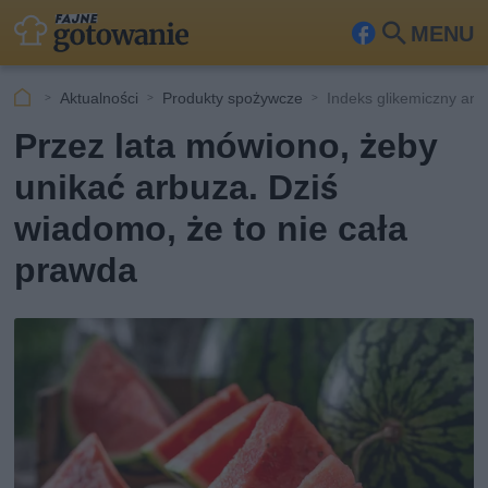
MENU
Fa
Szu
ceb
kaj
Aktualności
Produkty spożywcze
Indeks glikemiczny arb
ook
Przez lata mówiono, żeby
unikać arbuza. Dziś
wiadomo, że to nie cała
prawda