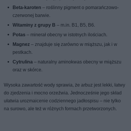
Beta-karoten
– roślinny pigment o pomarańczowo-
czerwonej barwie.
Witaminy z grupy B
– m.in. B1, B5, B6.
Potas
– minerał obecny w istotnych ilościach.
Magnez
– znajduje się zarówno w miąższu, jak i w
pestkach.
Cytrulina
– naturalny aminokwas obecny w miąższu
oraz w skórce.
Wysoka zawartość wody sprawia, że arbuz jest lekki, łatwy
do zjedzenia i mocno orzeźwia. Jednocześnie jego skład
ułatwia urozmaicenie codziennego jadłospisu – nie tylko
na surowo, ale też w różnych formach przetworzonych.