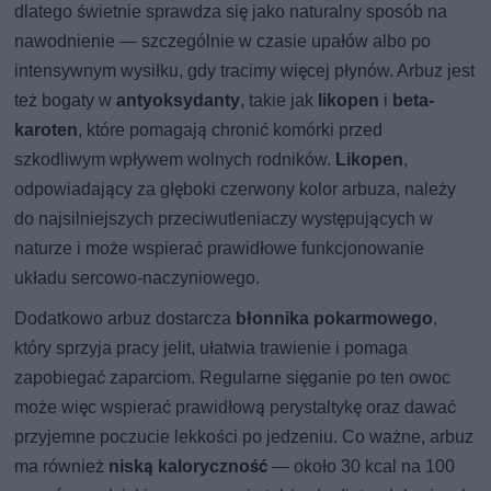
dlatego świetnie sprawdza się jako naturalny sposób na
nawodnienie — szczególnie w czasie upałów albo po
intensywnym wysiłku, gdy tracimy więcej płynów. Arbuz jest
też bogaty w
antyoksydanty
, takie jak
likopen
i
beta-
karoten
, które pomagają chronić komórki przed
szkodliwym wpływem wolnych rodników.
Likopen
,
odpowiadający za głęboki czerwony kolor arbuza, należy
do najsilniejszych przeciwutleniaczy występujących w
naturze i może wspierać prawidłowe funkcjonowanie
układu sercowo-naczyniowego.
Dodatkowo arbuz dostarcza
błonnika pokarmowego
,
który sprzyja pracy jelit, ułatwia trawienie i pomaga
zapobiegać zaparciom. Regularne sięganie po ten owoc
może więc wspierać prawidłową perystaltykę oraz dawać
przyjemne poczucie lekkości po jedzeniu. Co ważne, arbuz
ma również
niską kaloryczność
— około 30 kcal na 100