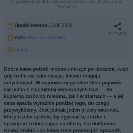
W gazetce Dino dużo ciekawych promocji, fot. MOZCO Mat
Szymański
Opublikowano:
06.08.2026
Udostępnij
Autor:
Paulina Surowiec
Drukuj
Dobra kawa potrafi mocno uderzyć po kieszeni, więc
gdy trafia się taka okazja, klienci reagują
natychmiast. W najnowszej gazetce Dino pojawiła
się jedna z najchętniej wybieranych kaw — do
kupienia zarówno mielona, jak i w ziarnach — a jej
cena spadła wyraźnie poniżej tego, do czego
przywykliśmy. Jest jednak jeden prosty warunek,
który trzeba spełnić, by zgarnąć tę zniżkę i
spokojnie zrobić zapas na dłużej. Co dokładnie
trzeba zrobić i do kiedy trwa promocja? Sprawdź,