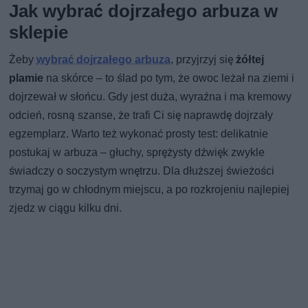
Jak wybrać dojrzałego arbuza w
sklepie
Żeby
wybrać dojrzałego arbuza
, przyjrzyj się
żółtej
plamie
na skórce – to ślad po tym, że owoc leżał na ziemi i
dojrzewał w słońcu. Gdy jest duża, wyraźna i ma kremowy
odcień, rosną szanse, że trafi Ci się naprawdę dojrzały
egzemplarz. Warto też wykonać prosty test: delikatnie
postukaj w arbuza – głuchy, sprężysty dźwięk zwykle
świadczy o soczystym wnętrzu. Dla dłuższej świeżości
trzymaj go w chłodnym miejscu, a po rozkrojeniu najlepiej
zjedz w ciągu kilku dni.