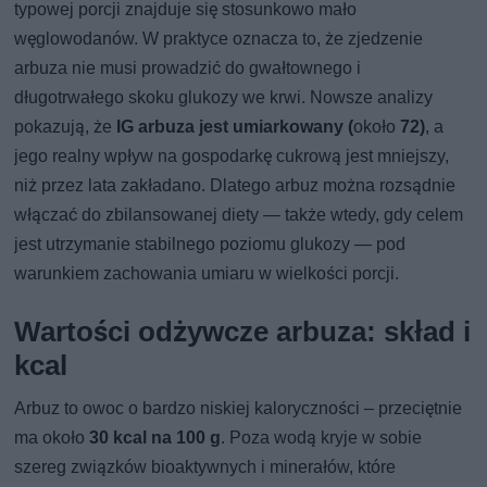
typowej porcji znajduje się stosunkowo mało
węglowodanów. W praktyce oznacza to, że zjedzenie
arbuza nie musi prowadzić do gwałtownego i
długotrwałego skoku glukozy we krwi. Nowsze analizy
pokazują, że
IG arbuza jest umiarkowany (
około
72)
, a
jego realny wpływ na gospodarkę cukrową jest mniejszy,
niż przez lata zakładano. Dlatego arbuz można rozsądnie
włączać do zbilansowanej diety — także wtedy, gdy celem
jest utrzymanie stabilnego poziomu glukozy — pod
warunkiem zachowania umiaru w wielkości porcji.
Wartości odżywcze arbuza: skład i
kcal
Arbuz to owoc o bardzo niskiej kaloryczności – przeciętnie
ma około
30 kcal na 100 g
. Poza wodą kryje w sobie
szereg związków bioaktywnych i minerałów, które