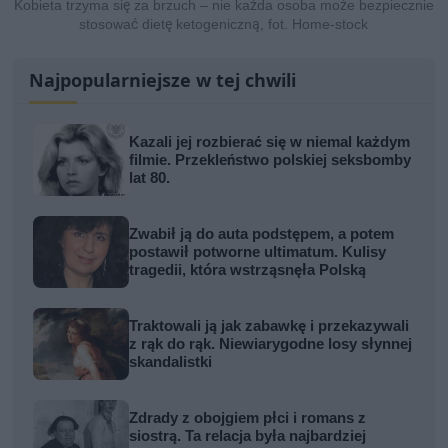
Kobieta trzyma się za brzuch – nie każda osoba może bezpiecznie
stosować dietę ketogeniczną, fot. Home-stock
Najpopularniejsze w tej chwili
Kazali jej rozbierać się w niemal każdym
filmie. Przekleństwo polskiej seksbomby
lat 80.
Zwabił ją do auta podstępem, a potem
postawił potworne ultimatum. Kulisy
tragedii, która wstrząsnęła Polską
Traktowali ją jak zabawkę i przekazywali
z rąk do rąk. Niewiarygodne losy słynnej
skandalistki
Zdrady z obojgiem płci i romans z
siostrą. Ta relacja była najbardziej