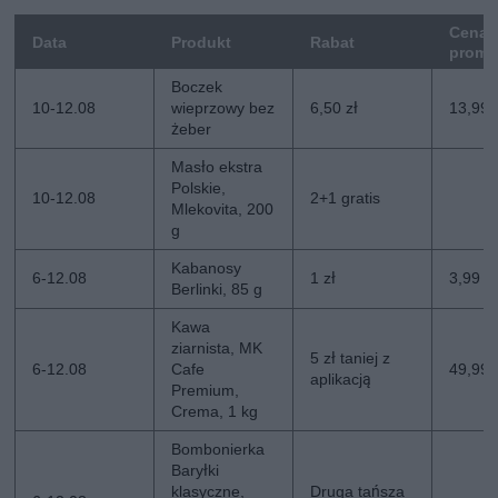
Cena
Data
Produkt
Rabat
promo
Boczek
10-12.08
wieprzowy bez
6,50 zł
13,99 
żeber
Masło ekstra
Polskie,
10-12.08
2+1 gratis
Mlekovita, 200
g
Kabanosy
6-12.08
1 zł
3,99 zł
Berlinki, 85 g
Kawa
ziarnista, MK
5 zł taniej z
6-12.08
Cafe
49,99 z
aplikacją
Premium,
Crema, 1 kg
Bombonierka
Baryłki
klasyczne,
Druga tańsza