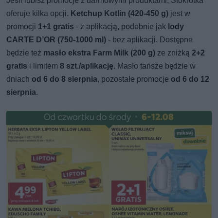
Jeśli lubisz promocje z darmowymi produktami, Stokrotka
oferuje kilka opcji.
Ketchup Kotlin (420-450 g)
jest w
promocji
1+1 gratis
- z aplikacją, podobnie jak
lody
CARTE D’OR (750-1000 ml)
- bez aplikacji. Dostępne
będzie też
masło ekstra Farm Milk (200 g)
ze zniżką
2+2
gratis
i limitem
8 szt./aplikację.
Masło tańsze będzie w
dniach
od 6 do 8 sierpnia
, pozostałe promocje
od 6 do 12
sierpnia
.