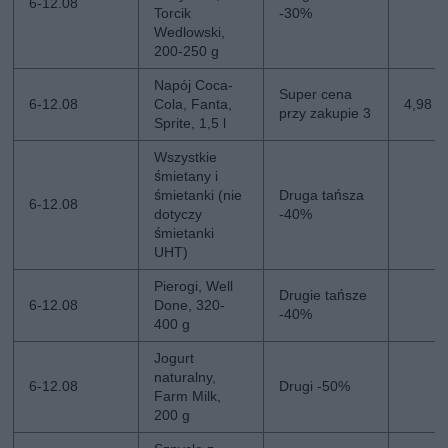
6-12.08
Torcik
-30%
Wedlowski,
200-250 g
Napój Coca-
Super cena
6-12.08
Cola, Fanta,
4,98 zł
przy zakupie 3
Sprite, 1,5 l
Wszystkie
śmietany i
śmietanki (nie
Druga tańsza
6-12.08
dotyczy
-40%
śmietanki
UHT)
Pierogi, Well
Drugie tańsze
6-12.08
Done, 320-
-40%
400 g
Jogurt
naturalny,
6-12.08
Drugi -50%
Farm Milk,
200 g