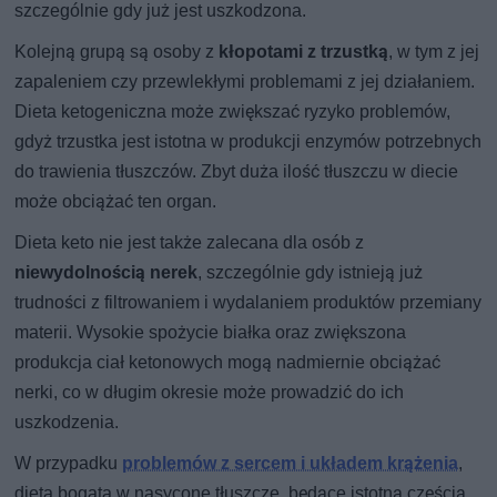
szczególnie gdy już jest uszkodzona.
Kolejną grupą są osoby z
kłopotami z trzustką
, w tym z jej
zapaleniem czy przewlekłymi problemami z jej działaniem.
Dieta ketogeniczna może zwiększać ryzyko problemów,
gdyż trzustka jest istotna w produkcji enzymów potrzebnych
do trawienia tłuszczów. Zbyt duża ilość tłuszczu w diecie
może obciążać ten organ.
Dieta keto nie jest także zalecana dla osób z
niewydolnością nerek
, szczególnie gdy istnieją już
trudności z filtrowaniem i wydalaniem produktów przemiany
materii. Wysokie spożycie białka oraz zwiększona
produkcja ciał ketonowych mogą nadmiernie obciążać
nerki, co w długim okresie może prowadzić do ich
uszkodzenia.
W przypadku
problemów z sercem i układem krążenia
,
dieta bogata w nasycone tłuszcze, będące istotną częścią