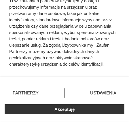
1162 zaufanych partnerów uzyskujemy dostęp i
przechowujemy informacje na urządzeniu oraz
przetwarzamy dane osobowe, takie jak unikalne
identyfikatory, standardowe informacje wysyłane przez
urządzenie czy dane przeglądania w celu zapewniania
spersonalizowanych reklam, wybór spersonalizowanych
treści, pomiar reklam i treści, badanie odbiorców oraz
ulepszanie usług. Za zgodą Użytkownika my i Zaufani
Czytaj także:
Partnerzy możemy używać dokładnych danych
geolokalizacyjnych oraz aktywnie skanować
Ta Polka trzymała w garści europejską elitę. Jej
charakterystykę urządzenia do celów identyfikacji.
majątek i osiągnięcia przyprawiają o zawrót głowy
Ponieważ cenimy Twoją prywatność, prosimy o zgodę na
korzystanie z tych technologii poprzez kliknięcie
„Akceptuję”. Zgoda jest dobrowolna i zawsze możesz ją
Herodot pisał o tym z przerażeniem. Każda
zmienić/wycofać klikając przycisk ustawień prywatności
kobieta musiała zrobić to chociaż raz w życiu
PARTNERZY
USTAWIENIA
znajdujący się w lewym dolnym rogu strony
. Niektóre
rodzaje przetwarzania danych nie wymagają zgody
Odarci ze skóry, rozcięci piłą i przybici do krzyża
Akceptuję
użytkownika, ale masz prawo sprzeciwić się takiemu
głową w dół. Mroczny i krwawy koniec uczniów
przetwarzaniu. Preferencje będą miały zastosowania tylko
Chrystusa
na tej witrynie.