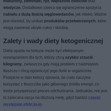
makarony, ziemniaki, ryż, większość owoców
oraz
słodycze.
Dodatkowo zaleca się ograniczenie spożycia
nabiału z dużą ilością węglowodanów
, jak mleko. Ważne
jest również, by unikać
produktów przetworzonych
, które
mogą zawierać ukryte cukry i skrobię.
Zalety i wady diety ketogenicznej
Dieta oparta na ketozie może być efektywnym
rozwiązaniem dla tych, którzy chcą
szybko zrzucić
kilogramy
, zwłaszcza gdy mają problem z nadmiarem
tłuszczu i chcą ograniczyć jego ilość w organizmie.
Przejście w stan ketozy sprawia, że ciało zaczyna
korzystać z tłuszczów jako głównego źródła energii, co
może przyspieszyć proces odchudzania. Jednakże, nie jest
to zalecana opcja na dłuższą metę, gdyż bardzo
często
występuje efekt jo-jo
.