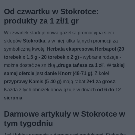
Od czwartku w Stokrotce:
produkty za 1 zł/1 gr
W czwartek startuje nowa gazetka promocyjna sieci
sklepów
Stokrotka,
a w niej kilka fajnych promocji za
symboliczną kwotę.
Herbata ekspresowa Herbapol (20
torebek x 1,5 g - 20 torebek x 2 g)
- wybrane rodzaje -
można dostać ze zniżką „
druga tańsza za 1 zł
”. W
takiej
samej ofercie
jest
danie Knorr (48-71 g)
. Z kolei
przyprawy Kamis (5-40 g)
mają rabat
2+1 za grosz
.
Każda z tych obniżek obowiązuje w dniach
od 6 do 12
sierpnia
.
Darmowe artykuły w Stokrotce w
tym tygodniu