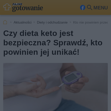
MENU
Fa
Szu
ceb
kaj
Aktualności
Diety i odchudzanie
Kto nie powinien przech
ook
Czy dieta keto jest
bezpieczna? Sprawdź, kto
powinien jej unikać!