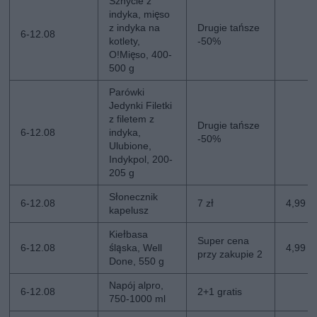
Sznycle z
indyka, mięso
z indyka na
Drugie tańsze
6-12.08
kotlety,
-50%
O!Mięso, 400-
500 g
Parówki
Jedynki Filetki
z filetem z
Drugie tańsze
6-12.08
indyka,
-50%
Ulubione,
Indykpol, 200-
205 g
Słonecznik
6-12.08
7 zł
4,99 zł
kapelusz
Kiełbasa
Super cena
6-12.08
śląska, Well
4,99 z
przy zakupie 2
Done, 550 g
Napój alpro,
6-12.08
2+1 gratis
750-1000 ml