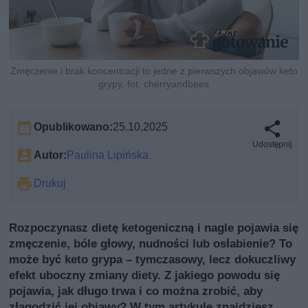
Zmęczenie i brak koncentracji to jedne z pierwszych objawów keto
grypy, fot. cherryandbees
Opublikowano:
25.10.2025
Udostępnij
Autor:
Paulina Lipińska
Drukuj
Rozpoczynasz dietę ketogeniczną i nagle pojawia się
zmęczenie, bóle głowy, nudności lub osłabienie? To
może być keto grypa – tymczasowy, lecz dokuczliwy
efekt uboczny zmiany diety. Z jakiego powodu się
pojawia, jak długo trwa i co można zrobić, aby
złagodzić jej objawy? W tym artykule znajdziesz