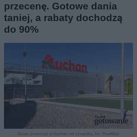
przecenę. Gotowe dania
taniej, a rabaty dochodzą
do 90%
Nowe promocje w Auchan od czwartku, fot. PixelBiss