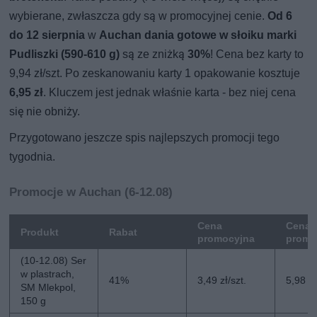
wybierane, zwłaszcza gdy są w promocyjnej cenie.
Od 6
do 12 sierpnia
w
Auchan dania gotowe w słoiku marki
Pudliszki (590-610 g)
są ze zniżką
30%
! Cena bez karty to
9,94 zł/szt. Po zeskanowaniu karty 1 opakowanie kosztuje
6,95 zł
. Kluczem jest jednak właśnie karta - bez niej cena
się nie obniży.
Przygotowano jeszcze spis najlepszych promocji tego
tygodnia.
Promocje w Auchan (6-12.08)
Cena
Cena 
Produkt
Rabat
promocyjna
promo
(10-12.08) Ser
w plastrach,
41%
3,49 zł/szt.
5,98 zł
SM Mlekpol,
150 g