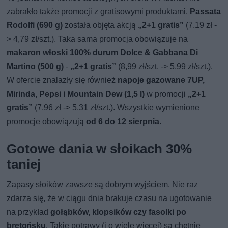
zabrakło także promocji z gratisowymi produktami.
Passata
Rodolfi (690 g)
została objęta akcją
„2+1 gratis”
(7,19 zł -
> 4,79 zł/szt.). Taka sama promocja obowiązuje na
makaron włoski 100% durum Dolce & Gabbana Di
Martino (500 g)
-
„2+1 gratis”
(8,99 zł/szt. -> 5,99 zł/szt.).
W ofercie znalazły się również
napoje gazowane 7UP,
Mirinda, Pepsi i Mountain Dew (1,5 l)
w promocji
„2+1
gratis”
(7,96 zł -> 5,31 zł/szt.). Wszystkie wymienione
promocje obowiązują
od 6 do 12 sierpnia.
Gotowe dania w słoikach 30%
taniej
Zapasy słoików zawsze są dobrym wyjściem. Nie raz
zdarza się, że w ciągu dnia brakuje czasu na ugotowanie
na przykład
gołąbków, klopsików czy fasolki po
bretońsku
. Takie potrawy (i o wiele więcej) są chętnie