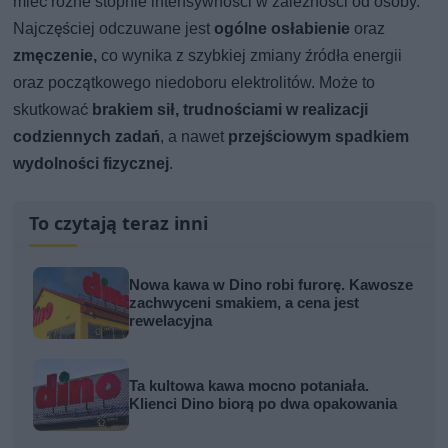
mieć różne stopnie intensywności w zależności od osoby.
Najczęściej odczuwane jest
ogólne osłabienie
oraz
zmęczenie,
co wynika z szybkiej zmiany źródła energii
oraz początkowego niedoboru elektrolitów. Może to
skutkować
brakiem sił, trudnościami w realizacji
codziennych zadań
, a nawet
przejściowym spadkiem
wydolności fizycznej
.
To czytają teraz inni
Nowa kawa w Dino robi furorę. Kawosze
zachwyceni smakiem, a cena jest
rewelacyjna
Ta kultowa kawa mocno potaniała.
Klienci Dino biorą po dwa opakowania