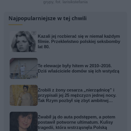
grypy, fot. larisikstefania
Najpopularniejsze w tej chwili
Kazali jej rozbierać się w niemal każdym
filmie. Przekleństwo polskiej seksbomby
lat 80.
Te elewacje były hitem w 2010–2016.
Dziś właściciele domów się ich wstydzą
Zrobili z żony cesarza „nierządnicę” i
przypisali jej 25 mężczyzn jednej nocy.
Tak Rzym pozbył się zbyt ambitnej
kobiety
Zwabił ją do auta podstępem, a potem
postawił potworne ultimatum. Kulisy
tragedii, która wstrząsnęła Polską