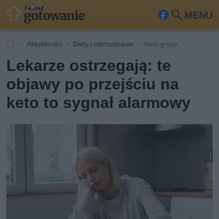
MENU
Fa
Szu
ceb
kaj
Aktualności
Diety i odchudzanie
Keto grypa
ook
Lekarze ostrzegają: te
objawy po przejściu na
keto to sygnał alarmowy