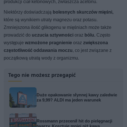
produkcji ciał ketonowych, zwłaszcza acetonu.
Niektórzy doświadczają
bolesnych skurczów mięśni,
które są wynikiem utraty magnezu oraz potasu.
Zmniejszona ilość glikogenu w mięśniach może także
prowadzić do
uczucia sztywności
oraz
bólu.
Często
występuje
wzmożone pragnienie
oraz
zwiększona
częstotliwość oddawania moczu
, co jest związane z
początkową utratą wody z organizmu.
Tego nie możesz przegapić
Duże opakowanie słynnej kawy zaledwie
za 9,99? ALDI ma jeden warunek
Rossmann przecenił hit do pielęgnacji
twarzy. Kosztuje mniej niż kawa