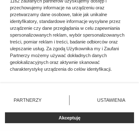
okrętu. Mroczny przypadek żołnierza z Polski
1162 zaufanych partnerów uzyskujemy dostęp i
przechowujemy informacje na urządzeniu oraz
przetwarzamy dane osobowe, takie jak unikalne
Ta Polka trzymała w garści europejską elitę. Jej
identyfikatory, standardowe informacje wysyłane przez
majątek i osiągnięcia przyprawiają o zawrót głowy
urządzenie czy dane przeglądania w celu zapewniania
spersonalizowanych reklam, wybór spersonalizowanych
treści, pomiar reklam i treści, badanie odbiorców oraz
Ta wojna po raz pierwszy złamała potęgę
ulepszanie usług. Za zgodą Użytkownika my i Zaufani
imperialnej Rosji. Mało kto o niej pamięta
Partnerzy możemy używać dokładnych danych
geolokalizacyjnych oraz aktywnie skanować
6 tysięcy morderców z UPA ruszyło, by wyrżnąć
charakterystykę urządzenia do celów identyfikacji.
wieś. Polacy stworzyli w niej prawdziwą twierdzę
Ponieważ cenimy Twoją prywatność, prosimy o zgodę na
korzystanie z tych technologii poprzez kliknięcie
„Akceptuję”. Zgoda jest dobrowolna i zawsze możesz ją
Mąż ją zdradzał i zaraził kiłą, a lekarze faszerowali
zmienić/wycofać klikając przycisk ustawień prywatności
arszenikiem. Przerażająca prawda o cenie, jaką
PARTNERZY
USTAWIENIA
Karen Blixen zapłaciła za Afrykę
znajdujący się w lewym dolnym rogu strony
. Niektóre
rodzaje przetwarzania danych nie wymagają zgody
Akceptuję
użytkownika, ale masz prawo sprzeciwić się takiemu
przetwarzaniu. Preferencje będą miały zastosowania tylko
na tej witrynie.