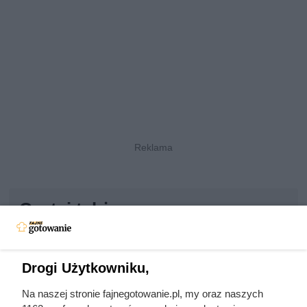
Czytaj także:
Córki Młynarskiego przerwały milczenie. „Żyliśmy
w strachu”
Drogi Użytkowniku,
Zjadł 174 koty i rzucił się na nogę kolesia z
Na naszej stronie fajnegotowanie.pl, my oraz naszych