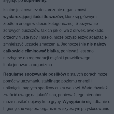
sięgnąć po
suplementy.
Istotne jest również dostarczenie organizmowi
wystarczającej ilości tłuszczów
, które są głównym
źródłem energii w diecie ketogenicznej. Spożywanie
zdrowych tłuszczów, takich jak oliwa z oliwek, awokado,
orzechy, tłuste ryby i masło, może przyspieszyć adaptację i
zmniejszyć uczucie zmęczenia. Jednocześnie
nie należy
całkowicie eliminować białka
, ponieważ jest ono
niezbędne do regeneracji mięśni i prawidłowego
funkcjonowania organizmu.
Regularne spożywanie posiłków
o stałych porach może
pomóc w utrzymaniu stabilnego poziomu energii i
uniknięciu nagłych spadków cukru we krwi. Warto również
zwrócić uwagę na jakość snu, ponieważ jego niedobór
może nasilać objawy keto grypy.
Wysypianie się
i dbanie o
higienę snu wspiera organizm w szybszym przystosowaniu