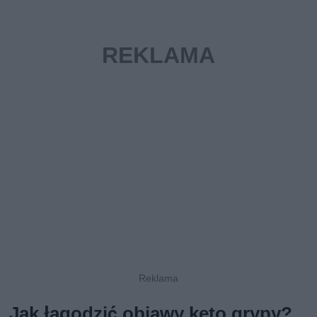
Jak łagodzić objawy keto grypy?