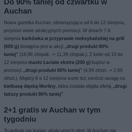
Do 90% taniej od czwartku w
Auchan
Nowa gazetka Auchan, obowiązująca od 6 do 12 sierpnia,
przynosi wiele atrakcyjnych promocji. W dniach 7-8
sierpnia
karkówka w przyprawie meksykańskiej na grill
(600 g)
dostępna jest w akcji
„drugi produkt 80%
taniej”
(18,98 zł/opak. -> 11,39 zł/opak.). Z kolei od 10 do
12 sierpnia
masło Łaciate ekstra (200 g)
kupisz w
promocji
„drugi produkt 80% taniej”
(4,99 zł/szt. -> 2,99
zł/szt.). Między 6 a 12 sierpnia warto też zwrócić uwagę na
kiełbasę śląską Morliny
, która została objęta ofertą
„drugi
tańszy produkt 90% taniej”
.
2+1 gratis w Auchan w tym
tygodniu
To jednak nie koniec atrakcyjnych ofert. W Auchan nie