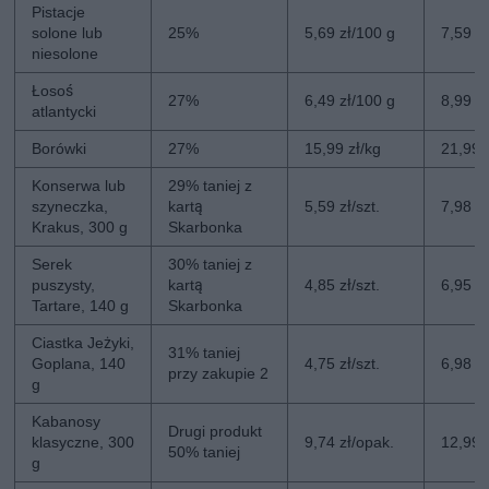
Pistacje
solone lub
25%
5,69 zł/100 g
7,59 z
niesolone
Łosoś
27%
6,49 zł/100 g
8,99 z
atlantycki
Borówki
27%
15,99 zł/kg
21,99 
Konserwa lub
29% taniej z
szyneczka,
kartą
5,59 zł/szt.
7,98 zł
Krakus, 300 g
Skarbonka
Serek
30% taniej z
puszysty,
kartą
4,85 zł/szt.
6,95 zł
Tartare, 140 g
Skarbonka
Ciastka Jeżyki,
31% taniej
Goplana, 140
4,75 zł/szt.
6,98 zł
przy zakupie 2
g
Kabanosy
Drugi produkt
klasyczne, 300
9,74 zł/opak.
12,99 
50% taniej
g