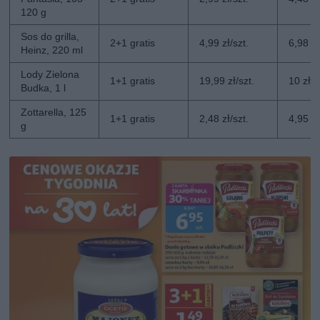
120 g
Sos do grilla,
2+1 gratis
4,99 zł/szt.
6,98 zł
Heinz, 220 ml
Lody Zielona
1+1 gratis
19,99 zł/szt.
10 zł/s
Budka, 1 l
Zottarella, 125
1+1 gratis
2,48 zł/szt.
4,95 zł
g