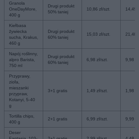
Granola
Drugi produkt
OneDayMore,
10,86 zł/szt.
14,49 z
50% taniej
400 g
Kiełbasa
żywiecka
Drugi produkt
15,03 zł/szt.
21,48 z
sucha, Krakus,
60% taniej
460 g
Napój roślinny,
Drugi produkt
alpro Barista,
6,98 zł/szt.
9,98 zł
60% taniej
750 ml
Przyprawy,
zioła,
mieszanki
3+1 gratis
1,49 zł/szt.
1,98 zł
przypraw,
Kotanyi, 5-40
g
Tortilla chips,
2+1 gratis
6,99 zł/szt.
9,99 zł
400 g
Deser
Fantasia, 103-
2+1 gratis
2,99 zł/szt.
4,48 zł