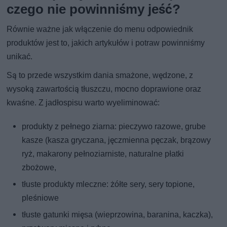
czego nie powinniśmy jeść?
Równie ważne jak włączenie do menu odpowiednik
produktów jest to, jakich artykułów i potraw powinniśmy
unikać.
Są to przede wszystkim dania smażone, wędzone, z
wysoką zawartością tłuszczu, mocno doprawione oraz
kwaśne. Z jadłospisu warto wyeliminować:
produkty z pełnego ziarna: pieczywo razowe, grube
kasze (kasza gryczana, jęczmienna pęczak, brązowy
ryż, makarony pełnoziarniste, naturalne płatki
zbożowe,
tłuste produkty mleczne: żółte sery, sery topione,
pleśniowe
tłuste gatunki mięsa (wieprzowina, baranina, kaczka),