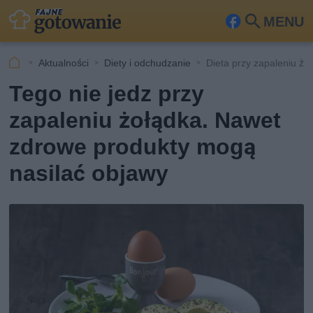
MENU
Fa
Szu
ceb
kaj
Aktualności
Diety i odchudzanie
Dieta przy zapaleniu żo
ook
Tego nie jedz przy
zapaleniu żołądka. Nawet
zdrowe produkty mogą
nasilać objawy