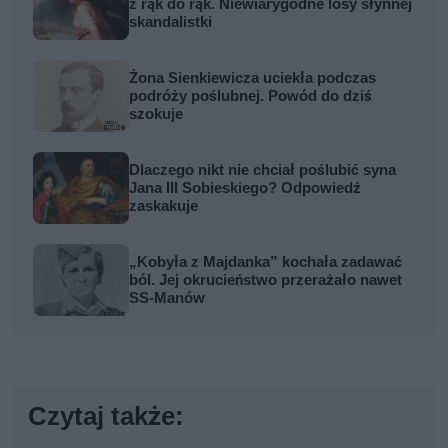
z rąk do rąk. Niewiarygodne losy słynnej
skandalistki
Żona Sienkiewicza uciekła podczas
podróży poślubnej. Powód do dziś
szokuje
Dlaczego nikt nie chciał poślubić syna
Jana III Sobieskiego? Odpowiedź
zaskakuje
„Kobyła z Majdanka” kochała zadawać
ból. Jej okrucieństwo przerażało nawet
SS-Manów
Czytaj także: