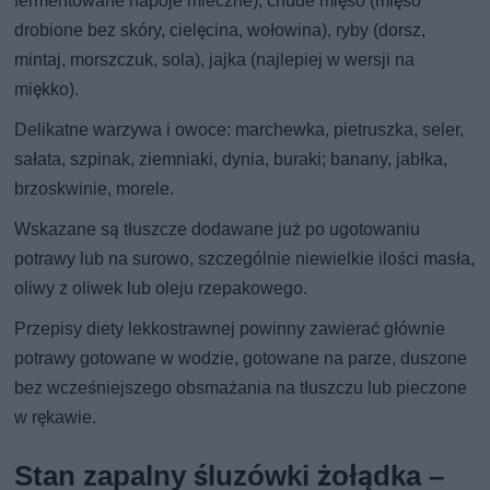
fermentowane napoje mleczne), chude mięso (mięso
drobione bez skóry, cielęcina, wołowina), ryby (dorsz,
mintaj, morszczuk, sola), jajka (najlepiej w wersji na
miękko).
Delikatne warzywa i owoce: marchewka, pietruszka, seler,
sałata, szpinak, ziemniaki, dynia, buraki; banany, jabłka,
brzoskwinie, morele.
Wskazane są tłuszcze dodawane już po ugotowaniu
potrawy lub na surowo, szczególnie niewielkie ilości masła,
oliwy z oliwek lub oleju rzepakowego.
Przepisy diety lekkostrawnej powinny zawierać głównie
potrawy gotowane w wodzie, gotowane na parze, duszone
bez wcześniejszego obsmażania na tłuszczu lub pieczone
w rękawie.
Stan zapalny śluzówki żołądka –