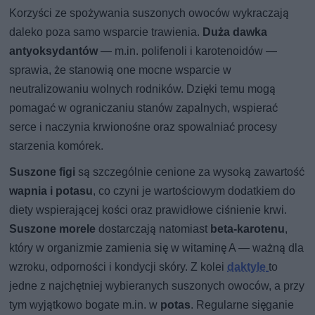
Korzyści ze spożywania suszonych owoców wykraczają
daleko poza samo wsparcie trawienia.
Duża dawka
antyoksydantów
— m.in. polifenoli i karotenoidów —
sprawia, że stanowią one mocne wsparcie w
neutralizowaniu wolnych rodników. Dzięki temu mogą
pomagać w ograniczaniu stanów zapalnych, wspierać
serce i naczynia krwionośne oraz spowalniać procesy
starzenia komórek.
Suszone figi
są szczególnie cenione za wysoką zawartość
wapnia i potasu
, co czyni je wartościowym dodatkiem do
diety wspierającej kości oraz prawidłowe ciśnienie krwi.
Suszone morele
dostarczają natomiast
beta-karotenu
,
który w organizmie zamienia się w witaminę A — ważną dla
wzroku, odporności i kondycji skóry. Z kolei
daktyle
to
jedne z najchętniej wybieranych suszonych owoców, a przy
tym wyjątkowo bogate m.in. w
potas
. Regularne sięganie