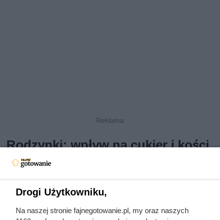
Rodzynki: wpływ na cukier i kości
Chociaż
rodzynki
kojarzą się głównie z bardzo słodkim
smakiem, ich działanie na organizm to coś więcej niż
szybki zastrzyk kalorii. Zawierają
naturalne cukry proste
,
Drogi Użytkowniku,
które dzięki obecności
błonnika pokarmowego
Na naszej stronie fajnegotowanie.pl, my oraz naszych
wchłaniają się wolniej, co pomaga
utrzymać bardziej