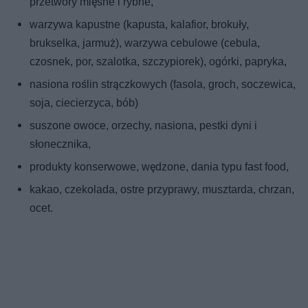
przetwory mięsne i rybne,
warzywa kapustne (kapusta, kalafior, brokuły,
brukselka, jarmuż), warzywa cebulowe (cebula,
czosnek, por, szalotka, szczypiorek), ogórki, papryka,
nasiona roślin strączkowych (fasola, groch, soczewica,
soja, ciecierzyca, bób)
suszone owoce, orzechy, nasiona, pestki dyni i
słonecznika,
produkty konserwowe, wędzone, dania typu fast food,
kakao, czekolada, ostre przyprawy, musztarda, chrzan,
ocet.