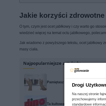
Jakie korzyści zdrowotne
O tym, czym jest ocet jabłkowy i czy warto go stosow
wiedzieć więcej na temat octu jabłkowego, polecamy
Jak wiadomo z powyższego tekstu, ocet jabłkowy z
masy ciała.
Najpopularniejsze artykuły
Pamiętasz ją z wakacji u babci? Od
Drogi Użytkow
Na naszej stronie fa
przechowujemy informa
Ta kultowa kawa mocno potaniała. 
standardowe informac