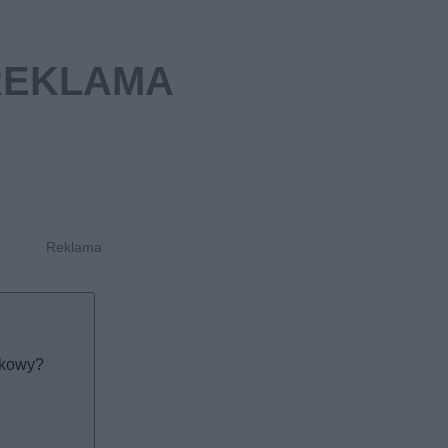
łkowy?