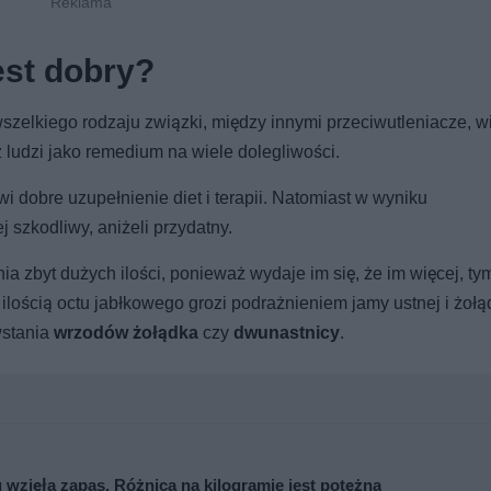
est dobry?
wszelkiego rodzaju związki, między innymi przeciwutleniacze, wi
z ludzi jako remedium na wiele dolegliwości.
i dobre uzupełnienie diet i terapii. Natomiast w wyniku
 szkodliwy, aniżeli przydatny.
 zbyt dużych ilości, ponieważ wydaje im się, że im więcej, tym
ilością octu jabłkowego grozi podrażnieniem jamy ustnej i żołą
wstania
wrzodów żołądka
czy
dwunastnicy
.
 wzięła zapas. Różnica na kilogramie jest potężna