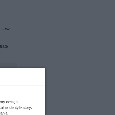
chcesz
ratę
my dostęp i
lne identyfikatory,
iania