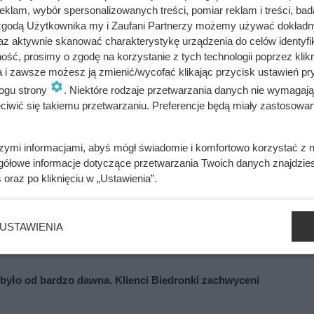
klam, wybór spersonalizowanych treści, pomiar reklam i treści, bad
 zgodą Użytkownika my i Zaufani Partnerzy możemy używać dokład
az aktywnie skanować charakterystykę urządzenia do celów identyfi
ść, prosimy o zgodę na korzystanie z tych technologii poprzez klikn
nie hipoglikemiczne. Z tego względu może być z powodzeniem 
a i zawsze możesz ją zmienić/wycofać klikając przycisk ustawień pr
omem glukozy we krwi.
ogu strony
. Niektóre rodzaje przetwarzania danych nie wymagaj
iwić się takiemu przetwarzaniu. Preferencje będą miały zastosowania
ry "złego" tłuszczu, zmniejszając poziom cholesterolu oraz
enie w profilaktyce chorób serca czy zakrzepów i udarów mózgu.
szymi informacjami, abyś mógł świadomie i komfortowo korzystać z
gółowe informacje dotyczące przetwarzania Twoich danych znajdzi
óre wpływają pozytywnie na jelita. Poza tym wspiera on odporno
s
oraz po kliknięciu w „Ustawienia”.
piera pracę jelit.
USTAWIENIA
 było od bardzo dawna. Klienci Biedronki zachwyceni