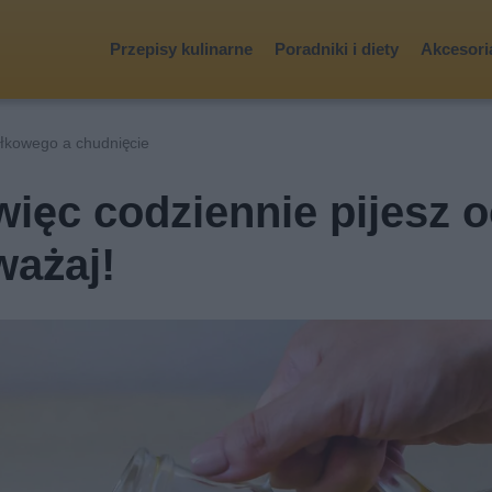
Przepisy kulinarne
Poradniki i diety
Akcesoria
abłkowego a chudnięcie
ięc codziennie pijesz o
ważaj!