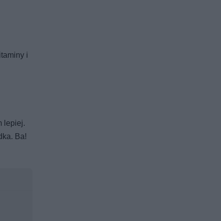
taminy i
 lepiej.
dka. Ba!