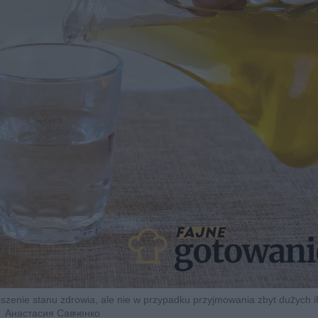
enie stanu zdrowia, ale nie w przypadku przyjmowania zbyt dużych ilo
Анастасия Савченко