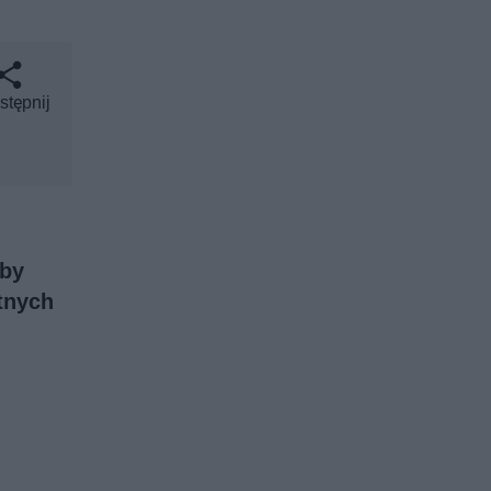
stępnij
 by
tnych