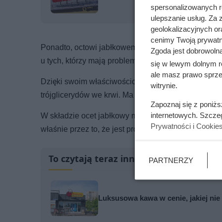
spersonalizowanych re
ulepszanie usług. Za
geolokalizacyjnych or
cenimy Twoją prywatno
Ponadto, octowi jabłkowemu przypisuje się działa
Zgoda jest dobrowoln
u tych, którzy mają problemy ze zbyt wysokim pozi
się w lewym dolnym r
ale masz prawo sprzec
Dzięki swoim właściwościom można obniżyć paramet
witrynie.
trójglicerydów we krwi. Ma to bardzo istotne znacz
Zapoznaj się z poniż
internetowych. Szcze
W składzie ocet jabłkowy ma korzystne bakterie, kt
Prywatności i Cookie
właśnie przez to, że jest probiotykiem. Dodatkowo ws
To czytają teraz inni
PARTNERZY
Luksusowa kawa w cenie, jakiej nie