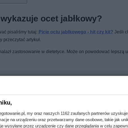
 wykazuje ocet jabłkowy?
ać pisaliśmy tutaj:
Picie octu jabłkowego - hit czy kit?
Jeśli 
 przeczytać artykuł.
nalazł zastosowanie w dietetyce. Może on powodować lepszą ut
 strony dietetycznej to jeden z najgorszych obiadów
niku,
jnegotowanie.pl, my oraz naszych 1162 zaufanych partnerów uzyskuje
cje na urządzeniu oraz przetwarzamy dane osobowe, takie jak unika
Klienci Dino biorą po dwa opakowania
je wysyłane przez urządzenie czy dane przeglądania w celu zapewn