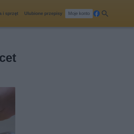
 i sprzęt
Ulubione przepisy
Moje konto
Fa
Szu
ceb
kaj
ook
cet