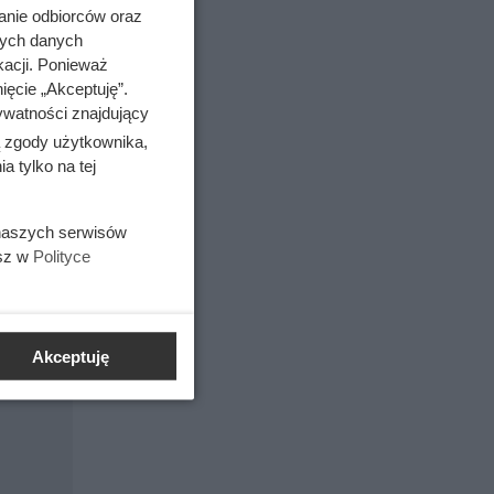
anie odbiorców oraz
nych danych
kacji. Ponieważ
ięcie „Akceptuję”.
stosowany
ywatności znajdujący
ą zgody użytkownika,
 tylko na tej
 naszych serwisów
esz w
Polityce
ść,
Akceptuję