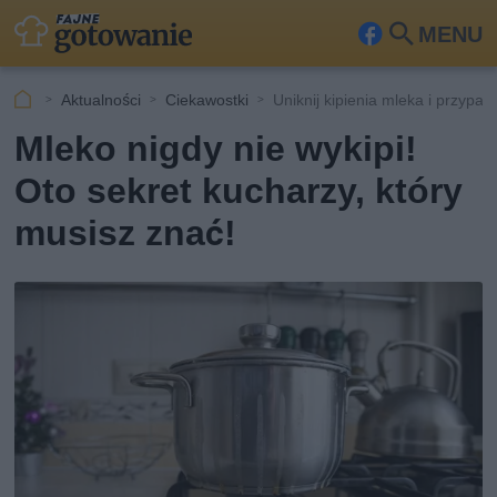
MENU
Fa
Szu
ceb
kaj
Aktualności
Ciekawostki
Uniknij kipienia mleka i przypal
ook
Mleko nigdy nie wykipi!
Oto sekret kucharzy, który
musisz znać!