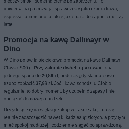
głębszy smak i subtelną cremę po zaparzeniu. To
uniwersalna propozycja: sprawdzi się jako czarna kawa,
espresso, americano, a także jako baza do cappuccino czy
latte.
Promocja na kawę Dallmayr w
Dino
W Dino pojawiła się ciekawa promocja na kawę Dallmayr
Classic 500 g.
Przy zakupie dwóch opakowań
cena
jednego spada do
26,89 zł
, podczas gdy standardowo
trzeba zapłacić 37,99 zł. Jeśli kawa schodzi u Ciebie
regularnie, to dobry moment, by uzupełnić zapasy i nie
obciążać domowego budżetu.
Decydując się na większy zakup w trakcie akcji, da się
realnie zaoszczędzić nawet kilkadziesiąt złotych, a przy tym
mieć spokój na dłużej i codziennie sięgać po sprawdzoną,