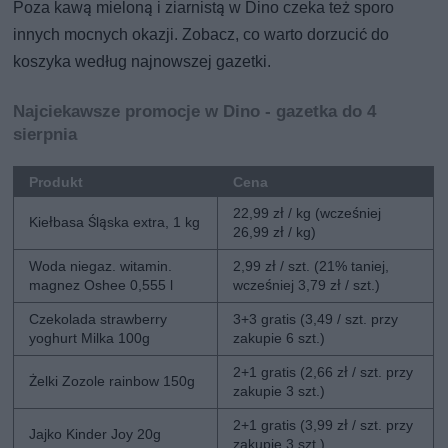
Poza kawą mieloną i ziarnistą w Dino czeka też sporo
innych mocnych okazji. Zobacz, co warto dorzucić do
koszyka według najnowszej gazetki.
Najciekawsze promocje w Dino - gazetka do 4
sierpnia
Produkt
Cena
22,99 zł / kg (wcześniej
Kiełbasa Śląska extra, 1 kg
26,99 zł / kg)
Woda niegaz. witamin.
2,99 zł / szt. (21% taniej,
magnez Oshee 0,555 l
wcześniej 3,79 zł / szt.)
Czekolada strawberry
3+3 gratis (3,49 / szt. przy
yoghurt Milka 100g
zakupie 6 szt.)
2+1 gratis (2,66 zł / szt. przy
Żelki Zozole rainbow 150g
zakupie 3 szt.)
2+1 gratis (3,99 zł / szt. przy
Jajko Kinder Joy 20g
zakupie 3 szt.)