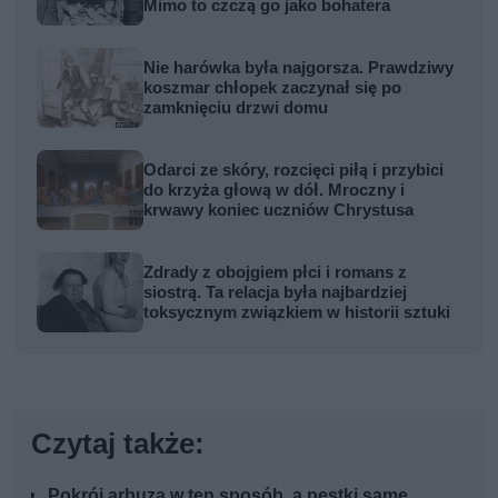
Mimo to czczą go jako bohatera
Nie harówka była najgorsza. Prawdziwy
koszmar chłopek zaczynał się po
zamknięciu drzwi domu
Odarci ze skóry, rozcięci piłą i przybici
do krzyża głową w dół. Mroczny i
krwawy koniec uczniów Chrystusa
Zdrady z obojgiem płci i romans z
siostrą. Ta relacja była najbardziej
toksycznym związkiem w historii sztuki
Czytaj także:
Pokrój arbuza w ten sposób, a pestki same