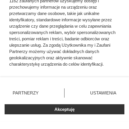
1162 zaufanych partnerów uzyskujemy dostęp i
przechowujemy informacje na urządzeniu oraz
przetwarzamy dane osobowe, takie jak unikalne
identyfikatory, standardowe informacje wysyłane przez
urządzenie czy dane przeglądania w celu zapewniania
spersonalizowanych reklam, wybór spersonalizowanych
treści, pomiar reklam i treści, badanie odbiorców oraz
ulepszanie usług. Za zgodą Użytkownika my i Zaufani
Partnerzy możemy używać dokładnych danych
geolokalizacyjnych oraz aktywnie skanować
charakterystykę urządzenia do celów identyfikacji.
Ponieważ cenimy Twoją prywatność, prosimy o zgodę na
korzystanie z tych technologii poprzez kliknięcie
Zginął z rąk kobiety, którą
„Akceptuję”. Zgoda jest dobrowolna i zawsze możesz ją
próbował zgwałcić. Historia
zmienić/wycofać klikając przycisk ustawień prywatności
PARTNERZY
USTAWIENIA
polskiego władcy zaskakuje
znajdujący się w lewym dolnym rogu strony
. Niektóre
rodzaje przetwarzania danych nie wymagają zgody
Akceptuję
użytkownika, ale masz prawo sprzeciwić się takiemu
przetwarzaniu. Preferencje będą miały zastosowania tylko
na tej witrynie.