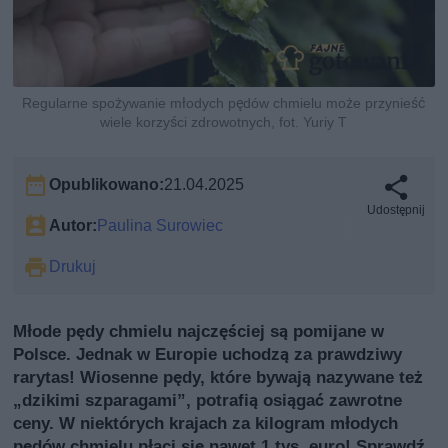
Regularne spożywanie młodych pędów chmielu może przynieść
wiele korzyści zdrowotnych, fot. Yuriy T
Opublikowano:
21.04.2025
Udostępnij
Autor:
Paulina Surowiec
Drukuj
Młode pędy chmielu najczęściej są pomijane w
Polsce. Jednak w Europie uchodzą za prawdziwy
rarytas! Wiosenne pędy, które bywają nazywane też
„dzikimi szparagami”, potrafią osiągać zawrotne
ceny. W niektórych krajach za kilogram młodych
pędów chmielu płaci się nawet 1 tys. euro! Sprawdź,