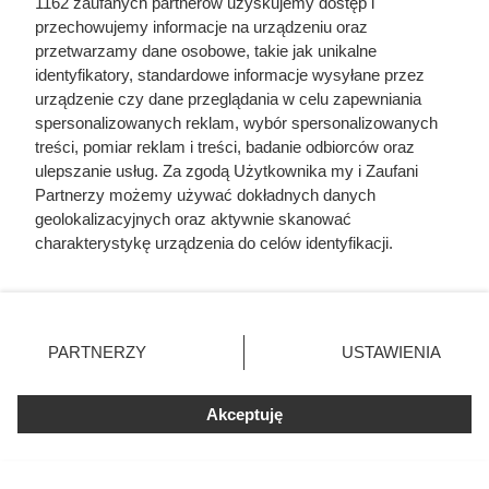
1162 zaufanych partnerów uzyskujemy dostęp i
przechowujemy informacje na urządzeniu oraz
przetwarzamy dane osobowe, takie jak unikalne
identyfikatory, standardowe informacje wysyłane przez
urządzenie czy dane przeglądania w celu zapewniania
spersonalizowanych reklam, wybór spersonalizowanych
treści, pomiar reklam i treści, badanie odbiorców oraz
ulepszanie usług. Za zgodą Użytkownika my i Zaufani
Partnerzy możemy używać dokładnych danych
geolokalizacyjnych oraz aktywnie skanować
charakterystykę urządzenia do celów identyfikacji.
Dziennikarze ujawnili
Ponieważ cenimy Twoją prywatność, prosimy o zgodę na
pochodzenie mięsa z Dino. Klienci
korzystanie z tych technologii poprzez kliknięcie
zaskoczeni
„Akceptuję”. Zgoda jest dobrowolna i zawsze możesz ją
zmienić/wycofać klikając przycisk ustawień prywatności
PARTNERZY
USTAWIENIA
znajdujący się w lewym dolnym rogu strony
. Niektóre
rodzaje przetwarzania danych nie wymagają zgody
Akceptuję
użytkownika, ale masz prawo sprzeciwić się takiemu
przetwarzaniu. Preferencje będą miały zastosowania tylko
na tej witrynie.