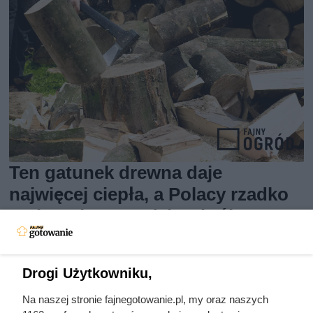
Ten gatunek drewna daje
najwięcej ciepła, a Polacy rzadko
go kupują. Prawdziwy król
kaloryczności
Drogi Użytkowniku,
Na naszej stronie fajnegotowanie.pl, my oraz naszych