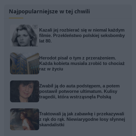
Najpopularniejsze w tej chwili
Kazali jej rozbierać się w niemal każdym
filmie. Przekleństwo polskiej seksbomby
lat 80.
Herodot pisał o tym z przerażeniem.
Każda kobieta musiała zrobić to chociaż
raz w życiu
Zwabił ją do auta podstępem, a potem
postawił potworne ultimatum. Kulisy
tragedii, która wstrząsnęła Polską
Traktowali ją jak zabawkę i przekazywali
z rąk do rąk. Niewiarygodne losy słynnej
skandalistki