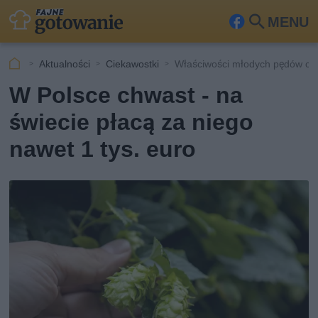
MENU
Fa
Szu
ceb
kaj
Aktualności
Ciekawostki
Właściwości młodych pędów ch
ook
W Polsce chwast - na
świecie płacą za niego
nawet 1 tys. euro