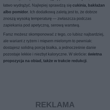
łatwo wydrążyć. Najlepiej sprawdzą się
cukinia, bakłażan
albo pomidor
. Ich dodatkową zaletą jest to, że dobrze
znoszą wysoką temperaturę — zwłaszcza podczas
zapiekania pod apetyczną, serową warstwą.
Farsz możesz skomponować z tego, co lubisz najbardziej,
ale wariant z ryżem i mięsem mielonym to pewniak:
dostajesz solidną porcję białka, a jednocześnie danie
pozostaje lekkie i niezbyt kaloryczne. W skrócie:
świetna
propozycja na obiad, także w trakcie redukcji
.