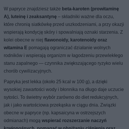
W papryce znajdziesz także
beta-karoten (prowitaminę
A), luteinę i zeaksantynę
– składniki ważne dla oczu,
które chronią siatkówkę przed uszkodzeniami, a przy okazji
wspierają kondycję skóry i spowalniają oznaki starzenia. Z
kolei obecne w niej
flawonoidy, karotenoidy oraz
witamina E
pomagają ograniczać działanie wolnych
rodników i wspierają organizm w łagodzeniu przewlekłego
stanu zapalnego — czynnika zwiększającego ryzyko wielu
chorób cywilizacyjnych.
Papryka jest lekka (około 25 kcal w 100 g), a dzięki
wysokiej zawartości wody i błonnika na długo daje uczucie
sytości. To świetny wybór zarówno do diet redukcyjnych,
jak i jako wartościowa przekąska w ciągu dnia. Związki
obecne w papryce (np. kapsaicyna w ostrzejszych
odmianach) mogą
wspierać rozszerzanie naczyń
krwionośnych, pomagać w obniżaniu ciśnienia oraz