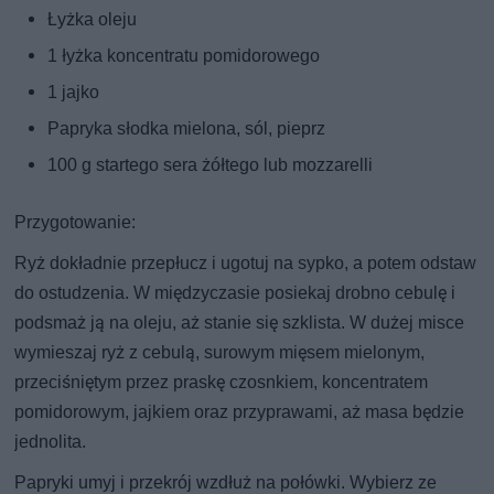
Łyżka oleju
1 łyżka koncentratu pomidorowego
1 jajko
Papryka słodka mielona, sól, pieprz
100 g startego sera żółtego lub mozzarelli
Przygotowanie:
Ryż dokładnie przepłucz i ugotuj na sypko, a potem odstaw
do ostudzenia. W międzyczasie posiekaj drobno cebulę i
podsmaż ją na oleju, aż stanie się szklista. W dużej misce
wymieszaj ryż z cebulą, surowym mięsem mielonym,
przeciśniętym przez praskę czosnkiem, koncentratem
pomidorowym, jajkiem oraz przyprawami, aż masa będzie
jednolita.
Papryki umyj i przekrój wzdłuż na połówki. Wybierz ze