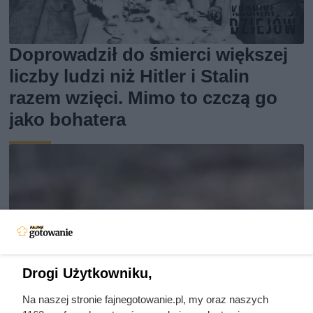
Doprowadził do śmierci większej
liczby ludzi niż Hitler i Stalin
razem wzięci. Mimo to czczą go
jako bohatera
Drogi Użytkowniku,
Na naszej stronie fajnegotowanie.pl, my oraz naszych