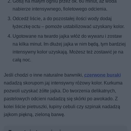
Gotuj na małym ogniu przez ok. 60 minut, aż woda
nabierze intensywnego, fioletowego odcienia.
Odcedź liście, a do pozostałej ilości wody dodaj
łyżeczkę octu – pomoże ustabilizować uzyskany kolor.
Ugotowane na twardo jajka włóż do wywaru i zostaw
na kilka minut. Im dłużej jajka w nim będą, tym bardziej
intensywny kolor uzyskają. Możesz też zostawić je na
całą noc.
Jeśli chodzi o inne naturalne barwniki,
czerwone buraki
nadadzą skorupom jaj intensywny różowy kolor. Kurkuma
pozwoli uzyskać żółte jajka. Do tworzenia delikatnych,
pastelowych odcieni nadadzą się skórki po awokado. Z
kolei liście pietruszki, łupiny cebuli czy szpinak nadadzą
jajkom piękną, zieloną barwę.