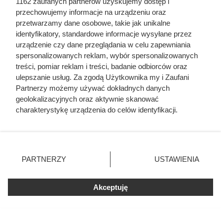
1162 zaufanych partnerów uzyskujemy dostęp i
przechowujemy informacje na urządzeniu oraz
przetwarzamy dane osobowe, takie jak unikalne
Szyszki w ogrodzie działają jak
identyfikatory, standardowe informacje wysyłane przez
złoto – 10 zastosowań, o których
urządzenie czy dane przeglądania w celu zapewniania
spersonalizowanych reklam, wybór spersonalizowanych
nie miałeś pojęcia
treści, pomiar reklam i treści, badanie odbiorców oraz
ulepszanie usług. Za zgodą Użytkownika my i Zaufani
Partnerzy możemy używać dokładnych danych
geolokalizacyjnych oraz aktywnie skanować
charakterystykę urządzenia do celów identyfikacji.
Ponieważ cenimy Twoją prywatność, prosimy o zgodę na
korzystanie z tych technologii poprzez kliknięcie
„Akceptuję”. Zgoda jest dobrowolna i zawsze możesz ją
zmienić/wycofać klikając przycisk ustawień prywatności
PARTNERZY
USTAWIENIA
znajdujący się w lewym dolnym rogu strony
. Niektóre
rodzaje przetwarzania danych nie wymagają zgody
Akceptuję
użytkownika, ale masz prawo sprzeciwić się takiemu
przetwarzaniu. Preferencje będą miały zastosowania tylko
na tej witrynie.