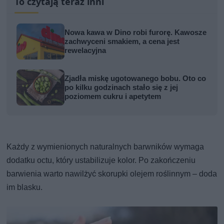
To czytają teraz inni
Nowa kawa w Dino robi furorę. Kawosze
zachwyceni smakiem, a cena jest
rewelacyjna
Zjadła miskę ugotowanego bobu. Oto co
po kilku godzinach stało się z jej
poziomem cukru i apetytem
Każdy z wymienionych naturalnych barwników wymaga
dodatku octu, który ustabilizuje kolor. Po zakończeniu
barwienia warto nawilżyć skorupki olejem roślinnym – doda
im blasku.