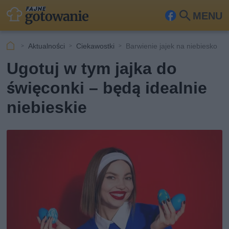
MENU
Fa
Szu
ceb
kaj
Aktualności
Ciekawostki
Barwienie jajek na niebiesko
ook
Ugotuj w tym jajka do
święconki – będą idealnie
niebieskie