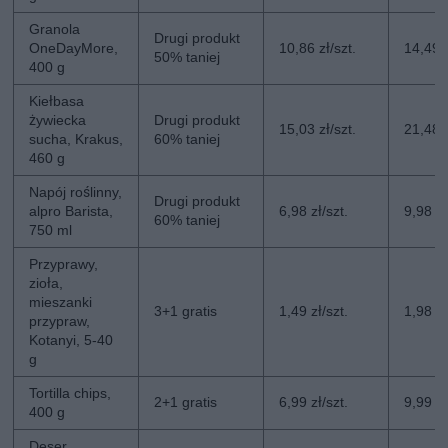
Granola
Drugi produkt
OneDayMore,
10,86 zł/szt.
14,49 z
50% taniej
400 g
Kiełbasa
żywiecka
Drugi produkt
15,03 zł/szt.
21,48 z
sucha, Krakus,
60% taniej
460 g
Napój roślinny,
Drugi produkt
alpro Barista,
6,98 zł/szt.
9,98 zł
60% taniej
750 ml
Przyprawy,
zioła,
mieszanki
3+1 gratis
1,49 zł/szt.
1,98 zł
przypraw,
Kotanyi, 5-40
g
Tortilla chips,
2+1 gratis
6,99 zł/szt.
9,99 zł
400 g
Deser