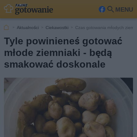
MENU
Fa
Szu
ceb
kaj
Aktualności
Ciekawostki
Czas gotowania młodych ziemn
ook
Tyle powinieneś gotować
młode ziemniaki - będą
smakować doskonale