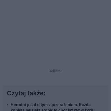
Czytaj także:
Herodot pisał o tym z przerażeniem. Każda
kobieta musiała zrobić to chociaż raz w życiu