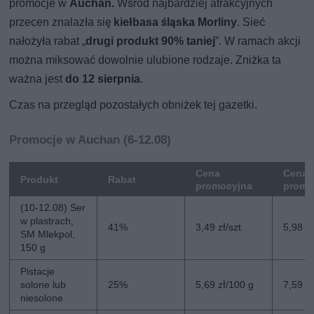
promocje w
Auchan.
Wśród najbardziej atrakcyjnych
przecen znalazła się
kiełbasa śląska Morliny
. Sieć
nałożyła rabat „
drugi produkt 90% taniej
”. W ramach akcji
można miksować dowolnie ulubione rodzaje. Zniżka ta
ważna jest
do 12 sierpnia
.
Czas na przegląd pozostałych obniżek tej gazetki.
Promocje w Auchan (6-12.08)
Cena
Cena 
Produkt
Rabat
promocyjna
promo
(10-12.08) Ser
w plastrach,
41%
3,49 zł/szt.
5,98 zł
SM Mlekpol,
150 g
Pistacje
solone lub
25%
5,69 zł/100 g
7,59 z
niesolone