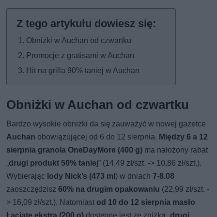
Obniżki w Auchan od czwartku
Promocje z gratisami w Auchan
Hit na grilla 90% taniej w Auchan
Obniżki w Auchan od czwartku
Bardzo wysokie obniżki da się zauważyć w nowej gazetce
Auchan
obowiązującej od 6 do 12 sierpnia.
Między 6 a 12
sierpnia granola OneDayMore (400 g)
ma nałożony rabat
„
drugi produkt 50% taniej
” (14,49 zł/szt. -> 10,86 zł/szt.).
Wybierając
lody Nick’s (473 ml
) w dniach
7-8.08
zaoszczędzisz
60% na drugim opakowaniu
(22,99 zł/szt. -
> 16,09 zł/szt.). Natomiast
od 10 do 12 sierpnia masło
Łaciate ekstra (200 g)
dostępne jest ze zniżką „
drugi