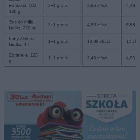
Fantasia, 103-
2+1 gratis
2,99 zł/szt.
4,48 zł
120 g
Sos do grilla,
2+1 gratis
4,99 zł/szt.
6,98 zł
Heinz, 220 ml
Lody Zielona
1+1 gratis
19,99 zł/szt.
10 zł/s
Budka, 1 l
Zottarella, 125
1+1 gratis
2,48 zł/szt.
4,95 zł
g