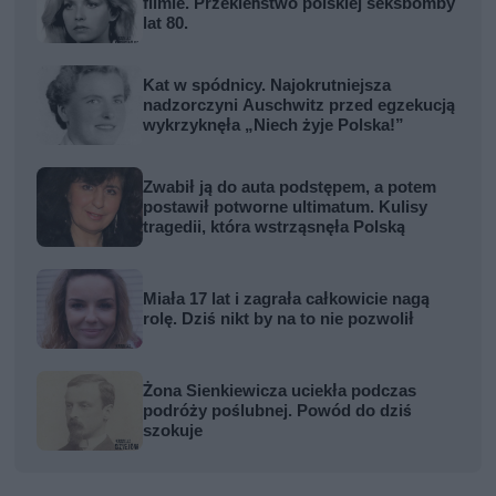
filmie. Przekleństwo polskiej seksbomby
lat 80.
Kat w spódnicy. Najokrutniejsza
nadzorczyni Auschwitz przed egzekucją
wykrzyknęła „Niech żyje Polska!”
Zwabił ją do auta podstępem, a potem
postawił potworne ultimatum. Kulisy
tragedii, która wstrząsnęła Polską
Miała 17 lat i zagrała całkowicie nagą
rolę. Dziś nikt by na to nie pozwolił
Żona Sienkiewicza uciekła podczas
podróży poślubnej. Powód do dziś
szokuje