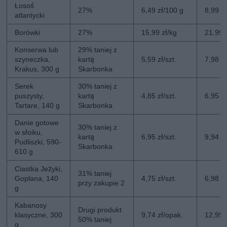
Łosoś
27%
6,49 zł/100 g
8,99 z
atlantycki
Borówki
27%
15,99 zł/kg
21,99 
Konserwa lub
29% taniej z
szyneczka,
kartą
5,59 zł/szt.
7,98 zł
Krakus, 300 g
Skarbonka
Serek
30% taniej z
puszysty,
kartą
4,85 zł/szt.
6,95 zł
Tartare, 140 g
Skarbonka
Danie gotowe
30% taniej z
w słoiku,
kartą
6,95 zł/szt.
9,94 zł
Pudliszki, 590-
Skarbonka
610 g
Ciastka Jeżyki,
31% taniej
Goplana, 140
4,75 zł/szt.
6,98 zł
przy zakupie 2
g
Kabanosy
Drugi produkt
klasyczne, 300
9,74 zł/opak.
12,99 
50% taniej
g