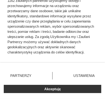
1162 zaufanych partnerów uzyskujemy dostęp i
przechowujemy informacje na urządzeniu oraz
przetwarzamy dane osobowe, takie jak unikalne
identyfikatory, standardowe informacje wysyłane przez
urządzenie czy dane przeglądania w celu zapewniania
spersonalizowanych reklam, wybór spersonalizowanych
treści, pomiar reklam i treści, badanie odbiorców oraz
ulepszanie usług. Za zgodą Użytkownika my i Zaufani
Partnerzy możemy używać dokładnych danych
geolokalizacyjnych oraz aktywnie skanować
charakterystykę urządzenia do celów identyfikacji.
Ponieważ cenimy Twoją prywatność, prosimy o zgodę na
korzystanie z tych technologii poprzez kliknięcie
Po 15 latach zdjęli fragment
„Akceptuję”. Zgoda jest dobrowolna i zawsze możesz ją
zmienić/wycofać klikając przycisk ustawień prywatności
elewacji. To, co zastali pod
PARTNERZY
USTAWIENIA
znajdujący się w lewym dolnym rogu strony
. Niektóre
styropianem, zaskoczyło nawet
rodzaje przetwarzania danych nie wymagają zgody
Akceptuję
użytkownika, ale masz prawo sprzeciwić się takiemu
wykonawcę
przetwarzaniu. Preferencje będą miały zastosowania tylko
na tej witrynie.