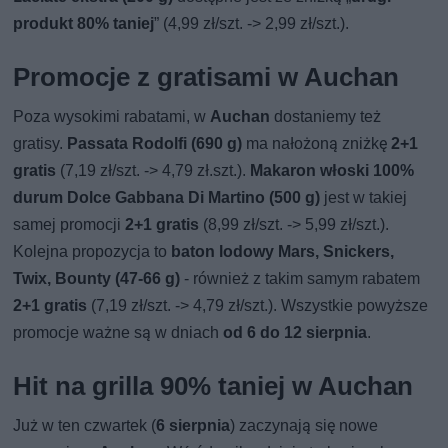
produkt 80% taniej
” (4,99 zł/szt. -> 2,99 zł/szt.).
Promocje z gratisami w Auchan
Poza wysokimi rabatami, w
Auchan
dostaniemy też
gratisy.
Passata Rodolfi (690 g)
ma nałożoną zniżkę
2+1
gratis
(7,19 zł/szt. -> 4,79 zł.szt.).
Makaron włoski 100%
durum Dolce Gabbana Di Martino (500 g)
jest w takiej
samej promocji
2+1 gratis
(8,99 zł/szt. -> 5,99 zł/szt.).
Kolejna propozycja to
baton lodowy Mars, Snickers,
Twix, Bounty (47-66 g)
- również z takim samym rabatem
2+1 gratis
(7,19 zł/szt. -> 4,79 zł/szt.). Wszystkie powyższe
promocje ważne są w dniach
od 6 do 12 sierpnia
.
Hit na grilla 90% taniej w Auchan
Już w ten czwartek (
6 sierpnia
) zaczynają się nowe