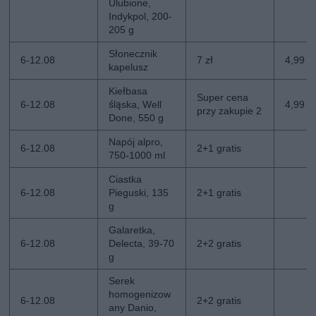
Ulubione,
Indykpol, 200-
205 g
Słonecznik
6-12.08
7 zł
4,99 zł
kapelusz
Kiełbasa
Super cena
6-12.08
śląska, Well
4,99 z
przy zakupie 2
Done, 550 g
Napój alpro,
6-12.08
2+1 gratis
750-1000 ml
Ciastka
6-12.08
Pieguski, 135
2+1 gratis
g
Galaretka,
6-12.08
Delecta, 39-70
2+2 gratis
g
Serek
homogenizow
6-12.08
2+2 gratis
any Danio,