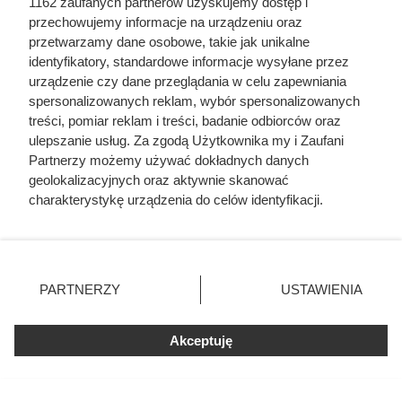
1162 zaufanych partnerów uzyskujemy dostęp i
przechowujemy informacje na urządzeniu oraz
przetwarzamy dane osobowe, takie jak unikalne
identyfikatory, standardowe informacje wysyłane przez
urządzenie czy dane przeglądania w celu zapewniania
spersonalizowanych reklam, wybór spersonalizowanych
treści, pomiar reklam i treści, badanie odbiorców oraz
ulepszanie usług. Za zgodą Użytkownika my i Zaufani
Partnerzy możemy używać dokładnych danych
geolokalizacyjnych oraz aktywnie skanować
Ten gatunek drewna daje
charakterystykę urządzenia do celów identyfikacji.
Ponieważ cenimy Twoją prywatność, prosimy o zgodę na
najwięcej ciepła, a Polacy rzadko
korzystanie z tych technologii poprzez kliknięcie
go kupują. Prawdziwy król
„Akceptuję”. Zgoda jest dobrowolna i zawsze możesz ją
kaloryczności
zmienić/wycofać klikając przycisk ustawień prywatności
PARTNERZY
USTAWIENIA
znajdujący się w lewym dolnym rogu strony
. Niektóre
rodzaje przetwarzania danych nie wymagają zgody
Akceptuję
użytkownika, ale masz prawo sprzeciwić się takiemu
przetwarzaniu. Preferencje będą miały zastosowania tylko
na tej witrynie.