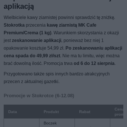
aplikacją
Wielbiciele kawy ziarnistej powinni sprawdzić tę zniżkę.
Stokrotka
przecenia
kawę ziarnistą MK Cafe
Premium/Crema (1 kg)
. Warunkiem skorzystania z okazji
jest
zeskanowanie aplikacji
, ponieważ bez niej 1
opakowanie kosztuje 54,99 zł.
Po zeskanowaniu aplikacji
cena spada do 49,99 zł/szt
. Nie ma tu limitu, więc można
brać dowolną ilość. Promocja trwa
od 6 do 12 sierpnia
.
Przygotowano także spis innych bardzo atrakcyjnych
przecen z aktualnej gazetki.
Promocje w Stokrotce (6-12.08)
Cena
Data
Produkt
Rabat
promo
Boczek