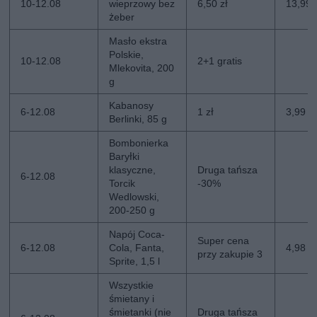
10-12.08
wieprzowy bez
6,50 zł
13,99 
żeber
Masło ekstra
Polskie,
10-12.08
2+1 gratis
Mlekovita, 200
g
Kabanosy
6-12.08
1 zł
3,99 zł
Berlinki, 85 g
Bombonierka
Baryłki
klasyczne,
Druga tańsza
6-12.08
Torcik
-30%
Wedlowski,
200-250 g
Napój Coca-
Super cena
6-12.08
Cola, Fanta,
4,98 zł
przy zakupie 3
Sprite, 1,5 l
Wszystkie
śmietany i
śmietanki (nie
Druga tańsza