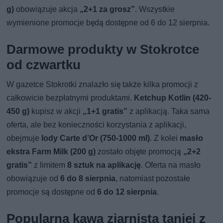
g)
obowiązuje akcja
„2+1 za grosz”
. Wszystkie
wymienione promocje będą dostępne od 6 do 12 sierpnia.
Darmowe produkty w Stokrotce
od czwartku
W gazetce Stokrotki znalazło się także kilka promocji z
całkowicie bezpłatnymi produktami.
Ketchup Kotlin (420-
450 g)
kupisz w akcji
„1+1 gratis”
z aplikacją. Taka sama
oferta, ale bez konieczności korzystania z aplikacji,
obejmuje
lody Carte d’Or (750-1000 ml)
. Z kolei
masło
ekstra Farm Milk (200 g)
zostało objęte promocją
„2+2
gratis”
z limitem
8 sztuk na aplikację
. Oferta na masło
obowiązuje od
6 do 8 sierpnia
, natomiast pozostałe
promocje są dostępne od
6 do 12 sierpnia
.
Popularna kawa ziarnista taniej z