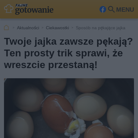
MENU
Fa
Szu
ceb
kaj
Aktualności
Ciekawostki
Sposób na pękające jajka
ook
Twoje jajka zawsze pękają?
Ten prosty trik sprawi, że
wreszcie przestaną!