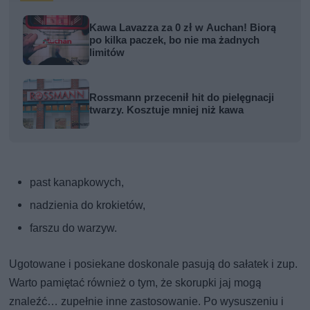
Kawa Lavazza za 0 zł w Auchan! Biorą
po kilka paczek, bo nie ma żadnych
limitów
Rossmann przecenił hit do pielęgnacji
twarzy. Kosztuje mniej niż kawa
past kanapkowych,
nadzienia do krokietów,
farszu do warzyw.
Ugotowane i posiekane doskonale pasują do sałatek i zup.
Warto pamiętać również o tym, że skorupki jaj mogą
znaleźć… zupełnie inne zastosowanie. Po wysuszeniu i