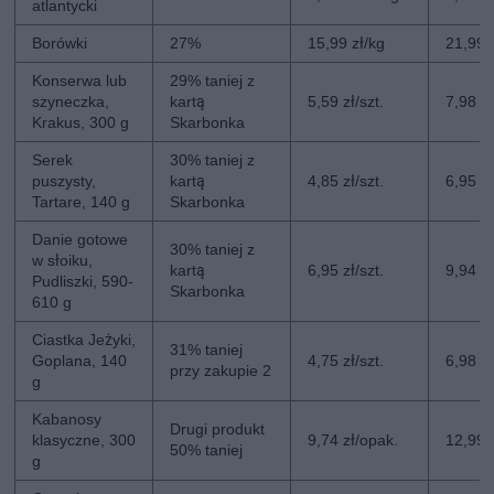
atlantycki
Borówki
27%
15,99 zł/kg
21,99 
Konserwa lub
29% taniej z
szyneczka,
kartą
5,59 zł/szt.
7,98 zł
Krakus, 300 g
Skarbonka
Serek
30% taniej z
puszysty,
kartą
4,85 zł/szt.
6,95 zł
Tartare, 140 g
Skarbonka
Danie gotowe
30% taniej z
w słoiku,
kartą
6,95 zł/szt.
9,94 zł
Pudliszki, 590-
Skarbonka
610 g
Ciastka Jeżyki,
31% taniej
Goplana, 140
4,75 zł/szt.
6,98 zł
przy zakupie 2
g
Kabanosy
Drugi produkt
klasyczne, 300
9,74 zł/opak.
12,99 
50% taniej
g