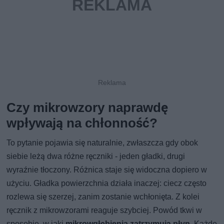
Czy mikrowzory naprawdę
wpływają na chłonność?
To pytanie pojawia się naturalnie, zwłaszcza gdy obok
siebie leżą dwa różne ręczniki - jeden gładki, drugi
wyraźnie tłoczony. Różnica staje się widoczna dopiero w
użyciu. Gładka powierzchnia działa inaczej: ciecz często
rozlewa się szerzej, zanim zostanie wchłonięta. Z kolei
ręcznik z mikrowzorami reaguje szybciej. Powód tkwi w
sposobie, w jaki
mikrowgłębienia zatrzymują płyn
. Każde