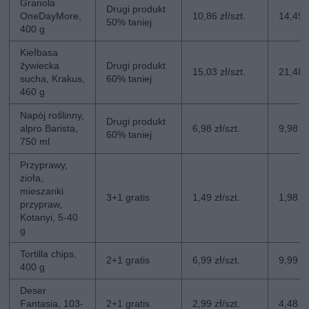
Granola
Drugi produkt
OneDayMore,
10,86 zł/szt.
14,49 z
50% taniej
400 g
Kiełbasa
żywiecka
Drugi produkt
15,03 zł/szt.
21,48 z
sucha, Krakus,
60% taniej
460 g
Napój roślinny,
Drugi produkt
alpro Barista,
6,98 zł/szt.
9,98 zł
60% taniej
750 ml
Przyprawy,
zioła,
mieszanki
3+1 gratis
1,49 zł/szt.
1,98 zł
przypraw,
Kotanyi, 5-40
g
Tortilla chips,
2+1 gratis
6,99 zł/szt.
9,99 zł
400 g
Deser
Fantasia, 103-
2+1 gratis
2,99 zł/szt.
4,48 zł