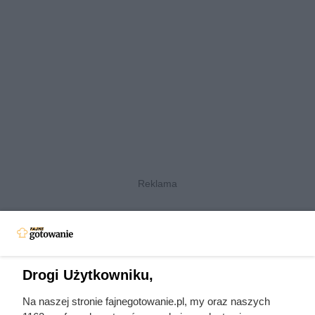
Czytaj także:
Drogi Użytkowniku,
Wybrali najmodniejsze płytki sezonu. Już po kilku
miesiącach mieli ich dosyć
Na naszej stronie fajnegotowanie.pl, my oraz naszych