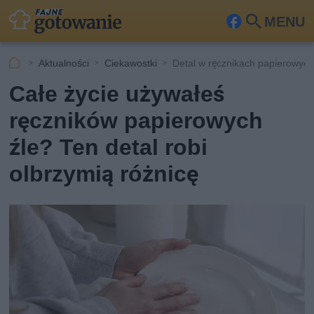
MENU
Fa
Szu
ceb
kaj
Aktualności
Ciekawostki
Detal w ręcznikach papierowyc
ook
Całe życie używałeś
ręczników papierowych
źle? Ten detal robi
olbrzymią różnicę