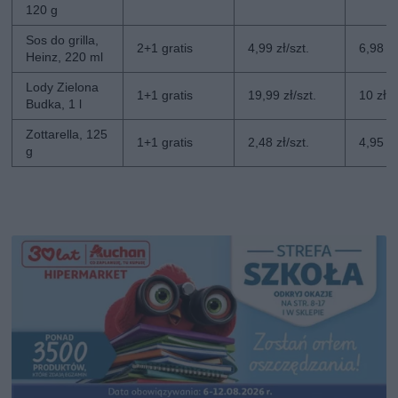
120 g
Sos do grilla,
2+1 gratis
4,99 zł/szt.
6,98 zł
Heinz, 220 ml
Lody Zielona
1+1 gratis
19,99 zł/szt.
10 zł/s
Budka, 1 l
Zottarella, 125
1+1 gratis
2,48 zł/szt.
4,95 zł
g