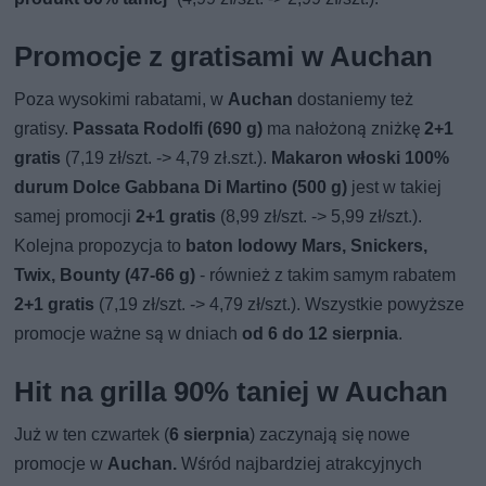
Promocje z gratisami w Auchan
Poza wysokimi rabatami, w
Auchan
dostaniemy też
gratisy.
Passata Rodolfi (690 g)
ma nałożoną zniżkę
2+1
gratis
(7,19 zł/szt. -> 4,79 zł.szt.).
Makaron włoski 100%
durum Dolce Gabbana Di Martino (500 g)
jest w takiej
samej promocji
2+1 gratis
(8,99 zł/szt. -> 5,99 zł/szt.).
Kolejna propozycja to
baton lodowy Mars, Snickers,
Twix, Bounty (47-66 g)
- również z takim samym rabatem
2+1 gratis
(7,19 zł/szt. -> 4,79 zł/szt.). Wszystkie powyższe
promocje ważne są w dniach
od 6 do 12 sierpnia
.
Hit na grilla 90% taniej w Auchan
Już w ten czwartek (
6 sierpnia
) zaczynają się nowe
promocje w
Auchan.
Wśród najbardziej atrakcyjnych