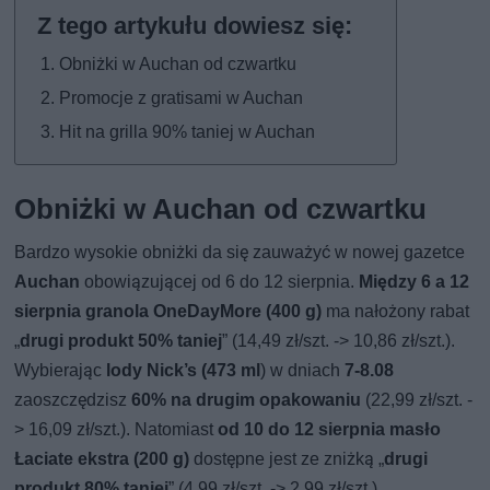
Obniżki w Auchan od czwartku
Promocje z gratisami w Auchan
Hit na grilla 90% taniej w Auchan
Obniżki w Auchan od czwartku
Bardzo wysokie obniżki da się zauważyć w nowej gazetce
Auchan
obowiązującej od 6 do 12 sierpnia.
Między 6 a 12
sierpnia granola OneDayMore (400 g)
ma nałożony rabat
„
drugi produkt 50% taniej
” (14,49 zł/szt. -> 10,86 zł/szt.).
Wybierając
lody Nick’s (473 ml
) w dniach
7-8.08
zaoszczędzisz
60% na drugim opakowaniu
(22,99 zł/szt. -
> 16,09 zł/szt.). Natomiast
od 10 do 12 sierpnia masło
Łaciate ekstra (200 g)
dostępne jest ze zniżką „
drugi
produkt 80% taniej
” (4,99 zł/szt. -> 2,99 zł/szt.).