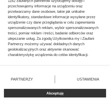
1162 zaufanych partnerów uzyskujemy dostęp i
przechowujemy informacje na urządzeniu oraz
Nie wyrzucaj starych ściereczek z kuchni! Ten
przetwarzamy dane osobowe, takie jak unikalne
domowy trik pomaga pozbyć się plam i zapachu
identyfikatory, standardowe informacje wysyłane przez
urządzenie czy dane przeglądania w celu zapewniania
Zamiast bidetu zamontowali to przy toalecie.
spersonalizowanych reklam, wybór spersonalizowanych
Zaoszczędzili miejsce i kilka tysięcy złotych
treści, pomiar reklam i treści, badanie odbiorców oraz
ulepszanie usług. Za zgodą Użytkownika my i Zaufani
Partnerzy możemy używać dokładnych danych
Ta Polka trzymała w garści europejską elitę. Jej
geolokalizacyjnych oraz aktywnie skanować
majątek i osiągnięcia przyprawiają o zawrót głowy
charakterystykę urządzenia do celów identyfikacji.
Ponieważ cenimy Twoją prywatność, prosimy o zgodę na
Wymiana starej baterii w łazience daje nawet 68
korzystanie z tych technologii poprzez kliknięcie
600 litrów oszczędności rocznie. Jest jeden
„Akceptuję”. Zgoda jest dobrowolna i zawsze możesz ją
warunek domowników
zmienić/wycofać klikając przycisk ustawień prywatności
PARTNERZY
USTAWIENIA
znajdujący się w lewym dolnym rogu strony
. Niektóre
rodzaje przetwarzania danych nie wymagają zgody
Córki Młynarskiego przerwały milczenie. „Żyliśmy
Akceptuję
użytkownika, ale masz prawo sprzeciwić się takiemu
w strachu”
przetwarzaniu. Preferencje będą miały zastosowania tylko
na tej witrynie.