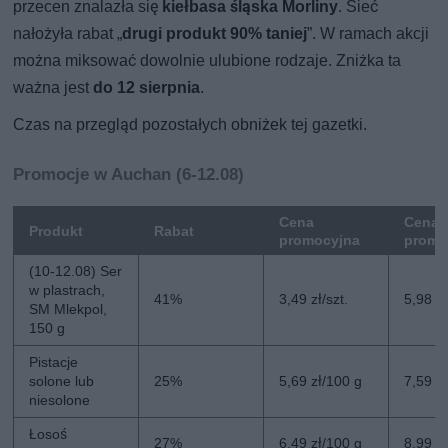
przecen znalazła się
kiełbasa śląska Morliny
. Sieć
nałożyła rabat „
drugi produkt 90% taniej
”. W ramach akcji
można miksować dowolnie ulubione rodzaje. Zniżka ta
ważna jest
do 12 sierpnia
.
Czas na przegląd pozostałych obniżek tej gazetki.
Promocje w Auchan (6-12.08)
Cena
Cena 
Produkt
Rabat
promocyjna
promo
(10-12.08) Ser
w plastrach,
41%
3,49 zł/szt.
5,98 zł
SM Mlekpol,
150 g
Pistacje
solone lub
25%
5,69 zł/100 g
7,59 z
niesolone
Łosoś
27%
6,49 zł/100 g
8,99 z