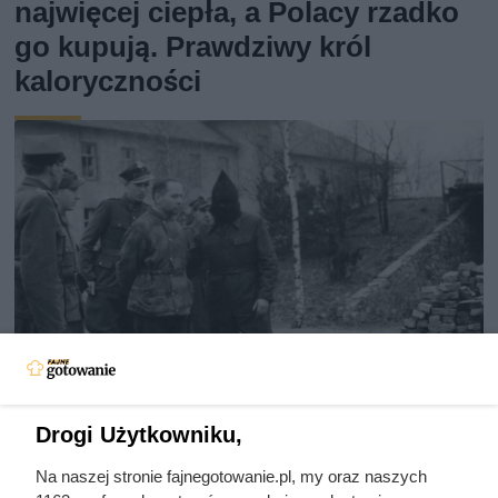
najwięcej ciepła, a Polacy rzadko
go kupują. Prawdziwy król
kaloryczności
Drogi Użytkowniku,
Ostatnie godziny komendanta
Na naszej stronie fajnegotowanie.pl, my oraz naszych
Auschwitz. Odtajnione zdjęcia