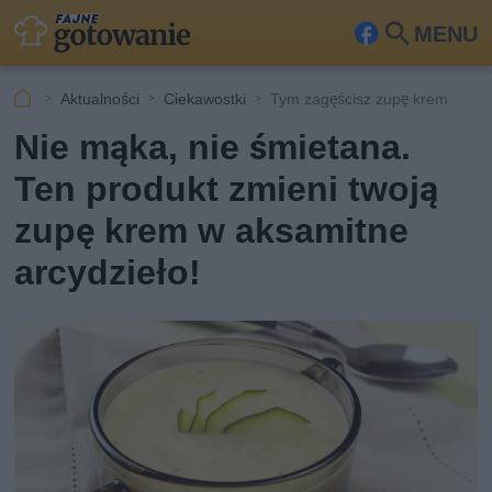
MENU
Fa
Szu
ceb
kaj
Aktualności
Ciekawostki
Tym zagęścisz zupę krem
ook
Nie mąka, nie śmietana.
Ten produkt zmieni twoją
zupę krem w aksamitne
arcydzieło!