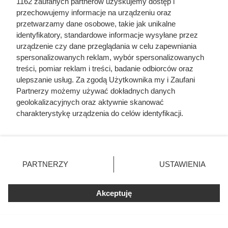
1162 zaufanych partnerów uzyskujemy dostęp i
pokazują, co działo się przed
przechowujemy informacje na urządzeniu oraz
przetwarzamy dane osobowe, takie jak unikalne
szubienicą
identyfikatory, standardowe informacje wysyłane przez
urządzenie czy dane przeglądania w celu zapewniania
spersonalizowanych reklam, wybór spersonalizowanych
treści, pomiar reklam i treści, badanie odbiorców oraz
ulepszanie usług. Za zgodą Użytkownika my i Zaufani
Partnerzy możemy używać dokładnych danych
geolokalizacyjnych oraz aktywnie skanować
charakterystykę urządzenia do celów identyfikacji.
Ponieważ cenimy Twoją prywatność, prosimy o zgodę na
korzystanie z tych technologii poprzez kliknięcie
„Akceptuję”. Zgoda jest dobrowolna i zawsze możesz ją
zmienić/wycofać klikając przycisk ustawień prywatności
PARTNERZY
USTAWIENIA
znajdujący się w lewym dolnym rogu strony
. Niektóre
rodzaje przetwarzania danych nie wymagają zgody
Akceptuję
użytkownika, ale masz prawo sprzeciwić się takiemu
Po 15 latach zdjęli fragment
przetwarzaniu. Preferencje będą miały zastosowania tylko
elewacji. To, co zastali pod
na tej witrynie.