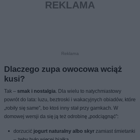
Dlaczego zupa owocowa wciąż
kusi?
Tak –
smak i nostalgia
. Dla wielu to natychmiastowy
powrót do lata: luzu, beztroski i wakacyjnych obiadów, które
„robiły się same”, bo ktoś inny stał przy garnkach. W
domowej wersji da się ją też odrobinę „podciągnąć”:
dorzucić
jogurt naturalny albo skyr
zamiast śmietanki
– żeby było więcej białka,