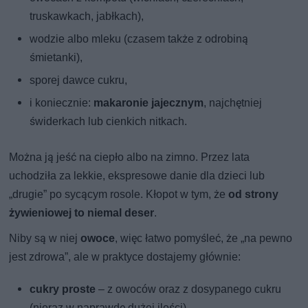
truskawkach, jabłkach),
wodzie albo mleku (czasem także z odrobiną
śmietanki),
sporej dawce cukru,
i koniecznie:
makaronie jajecznym
, najchętniej
świderkach lub cienkich nitkach.
Można ją jeść na ciepło albo na zimno. Przez lata
uchodziła za lekkie, ekspresowe danie dla dzieci lub
„drugie” po sycącym rosole. Kłopot w tym, że
od strony
żywieniowej to niemal deser
.
Niby są w niej
owoce
, więc łatwo pomyśleć, że „na pewno
jest zdrowa”, ale w praktyce dostajemy głównie:
cukry proste
– z owoców oraz z dosypanego cukru
(nieraz w naprawdę dużej ilości),