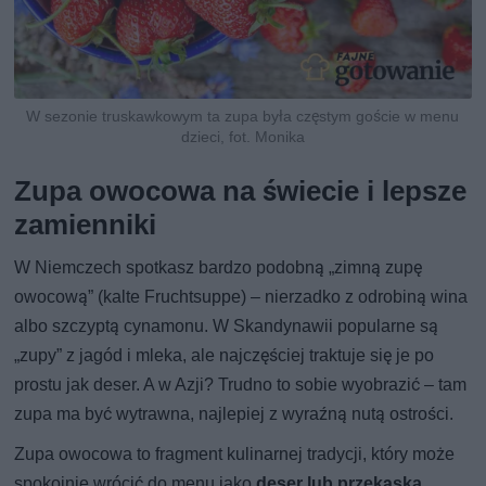
W sezonie truskawkowym ta zupa była częstym goście w menu
dzieci, fot. Monika
Zupa owocowa na świecie i lepsze
zamienniki
W Niemczech spotkasz bardzo podobną „zimną zupę
owocową” (kalte Fruchtsuppe) – nierzadko z odrobiną wina
albo szczyptą cynamonu. W Skandynawii popularne są
„zupy” z jagód i mleka, ale najczęściej traktuje się je po
prostu jak deser. A w Azji? Trudno to sobie wyobrazić – tam
zupa ma być wytrawna, najlepiej z wyraźną nutą ostrości.
Zupa owocowa to fragment kulinarnej tradycji, który może
spokojnie wrócić do menu jako
deser lub przekąska
,