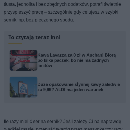
tłusta, jednolita i bez zbędnych dodatków, potrafi świetnie
przyspieszyć pracę – szczególnie gdy celujesz w szybki
sernik, np. bez pieczonego spodu.
To czytają teraz inni
Kawa Lavazza za 0 zł w Auchan! Biorą
po kilka paczek, bo nie ma żadnych
limitów
Duże opakowanie słynnej kawy zaledwie
za 9,99? ALDI ma jeden warunek
Ile razy mielić ser na sernik? Jeśli zależy Ci na naprawdę
gładkiej masie, przepuść twaróg przez maszynkę trzy razy.