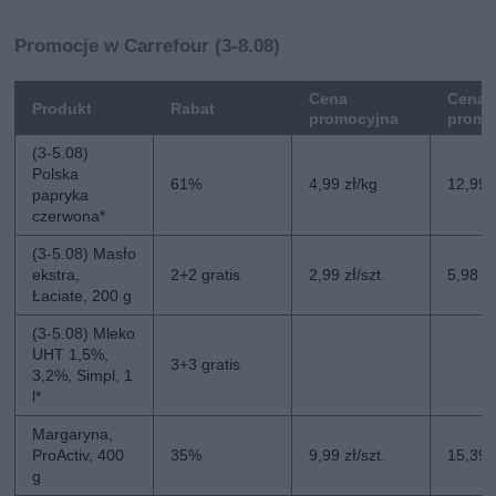
Promocje w Carrefour (3-8.08)
Cena
Cena 
Produkt
Rabat
promocyjna
promo
(3-5.08)
Polska
61%
4,99 zł/kg
12,99 
papryka
czerwona*
(3-5.08) Masło
ekstra,
2+2 gratis
2,99 zł/szt.
5,98 zł
Łaciate, 200 g
(3-5.08) Mleko
UHT 1,5%,
3+3 gratis
3,2%, Simpl, 1
l*
Margaryna,
ProActiv, 400
35%
9,99 zł/szt.
15,39 z
g