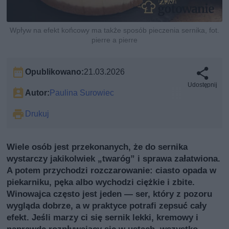
Wpływ na efekt końcowy ma także sposób pieczenia sernika, fot.
pierre a pierre
Opublikowano:
21.03.2026
Udostępnij
Autor:
Paulina Surowiec
Drukuj
Wiele osób jest przekonanych, że do sernika
wystarczy jakikolwiek „twaróg” i sprawa załatwiona.
A potem przychodzi rozczarowanie: ciasto opada w
piekarniku, pęka albo wychodzi ciężkie i zbite.
Winowajca często jest jeden — ser, który z pozoru
wygląda dobrze, a w praktyce potrafi zepsuć cały
efekt. Jeśli marzy ci się sernik lekki, kremowy i