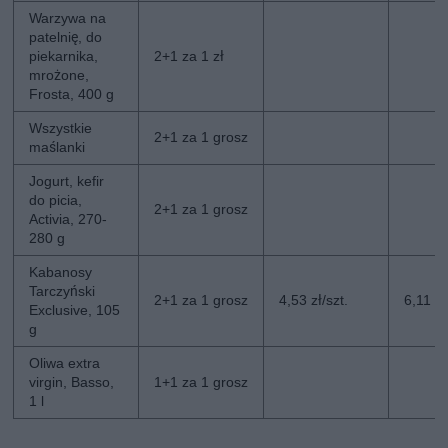
Warzywa na
patelnię, do
piekarnika,
2+1 za 1 zł
mrożone,
Frosta, 400 g
Wszystkie
2+1 za 1 grosz
maślanki
Jogurt, kefir
do picia,
2+1 za 1 grosz
Activia, 270-
280 g
Kabanosy
Tarczyński
2+1 za 1 grosz
4,53 zł/szt.
6,11 zł
Exclusive, 105
g
Oliwa extra
virgin, Basso,
1+1 za 1 grosz
1 l