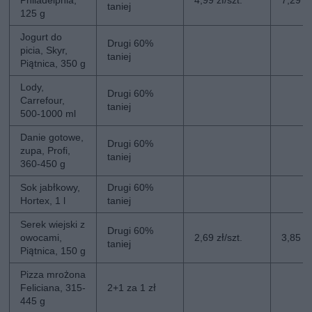
taniej
125 g
Jogurt do
Drugi 60%
picia, Skyr,
taniej
Piątnica, 350 g
Lody,
Drugi 60%
Carrefour,
taniej
500-1000 ml
Danie gotowe,
Drugi 60%
zupa, Profi,
taniej
360-450 g
Sok jabłkowy,
Drugi 60%
Hortex, 1 l
taniej
Serek wiejski z
Drugi 60%
owocami,
2,69 zł/szt.
3,85 zł
taniej
Piątnica, 150 g
Pizza mrożona
Feliciana, 315-
2+1 za 1 zł
445 g