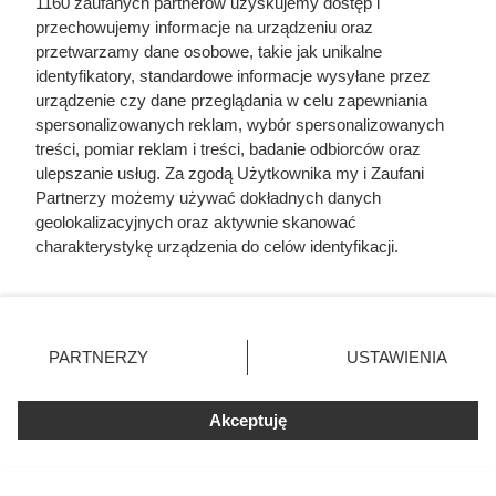
1160 zaufanych partnerów uzyskujemy dostęp i
przechowujemy informacje na urządzeniu oraz
przetwarzamy dane osobowe, takie jak unikalne
identyfikatory, standardowe informacje wysyłane przez
urządzenie czy dane przeglądania w celu zapewniania
spersonalizowanych reklam, wybór spersonalizowanych
treści, pomiar reklam i treści, badanie odbiorców oraz
ulepszanie usług. Za zgodą Użytkownika my i Zaufani
Doprowadził do śmierci większej
Partnerzy możemy używać dokładnych danych
liczby ludzi niż Hitler i Stalin
geolokalizacyjnych oraz aktywnie skanować
charakterystykę urządzenia do celów identyfikacji.
razem wzięci. Mimo to czczą go
Ponieważ cenimy Twoją prywatność, prosimy o zgodę na
jako bohatera
korzystanie z tych technologii poprzez kliknięcie
„Akceptuję”. Zgoda jest dobrowolna i zawsze możesz ją
zmienić/wycofać klikając przycisk ustawień prywatności
PARTNERZY
USTAWIENIA
znajdujący się w lewym dolnym rogu strony
. Niektóre
rodzaje przetwarzania danych nie wymagają zgody
Akceptuję
użytkownika, ale masz prawo sprzeciwić się takiemu
przetwarzaniu. Preferencje będą miały zastosowania tylko
na tej witrynie.