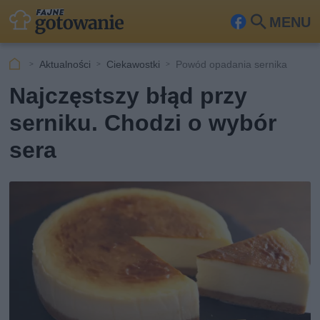
MENU
Fa
Szu
ceb
kaj
Aktualności
Ciekawostki
Powód opadania sernika
ook
Najczęstszy błąd przy
serniku. Chodzi o wybór
sera