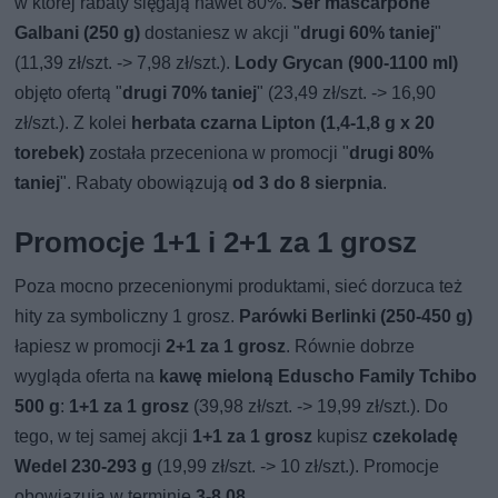
w której rabaty sięgają nawet 80%.
Ser mascarpone
Galbani (250 g)
dostaniesz w akcji "
drugi 60% taniej
"
(11,39 zł/szt. -> 7,98 zł/szt.).
Lody Grycan (900-1100 ml)
objęto ofertą "
drugi 70% taniej
" (23,49 zł/szt. -> 16,90
zł/szt.). Z kolei
herbata czarna Lipton (1,4-1,8 g x 20
torebek)
została przeceniona w promocji "
drugi 80%
taniej
". Rabaty obowiązują
od 3 do 8 sierpnia
.
Promocje 1+1 i 2+1 za 1 grosz
Poza mocno przecenionymi produktami, sieć dorzuca też
hity za symboliczny 1 grosz.
Parówki Berlinki (250-450 g)
łapiesz w promocji
2+1 za 1 grosz
. Równie dobrze
wygląda oferta na
kawę mieloną Eduscho Family Tchibo
500 g
:
1+1 za 1 grosz
(39,98 zł/szt. -> 19,99 zł/szt.). Do
tego, w tej samej akcji
1+1 za 1 grosz
kupisz
czekoladę
Wedel 230-293 g
(19,99 zł/szt. -> 10 zł/szt.). Promocje
obowiązują w terminie
3-8.08
.