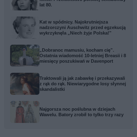
lat 80.
Kat w spódnicy. Najokrutniejsza
nadzorczyni Auschwitz przed egzekucją
wykrzyknęła „Niech żyje Polska!”
„Dobranoc mamusiu, kocham cię”.
Ostatnia wiadomość 10-letniej Breasii i 8
miesięcy poszukiwań w Davenport
Traktowali ją jak zabawkę i przekazywali
z rąk do rąk. Niewiarygodne losy słynnej
skandalistki
Najgorsza noc poślubna w dziejach
Wawelu. Batory zrobił to tylko trzy razy